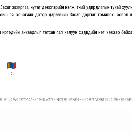
саг захиргаа, нутаг дэвсгэрийн нэгж, түүний удирдлагын тухай хуул
ойш 15 хоногийн дотор дараагийн Засаг даргыг томилох, эсвэл 
иргэдийн анхаарлыг татсан гал халуун сэдвүүдийн нэг хэвээр байс
0
а уу. Ёс бус сэтгэгдлийг бид устгах эрхтэй. Мэдээний сэтгэгдэлд Urug.mn хариуцл