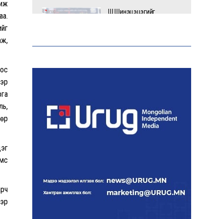
жиж
Ш.Шинэцэцэгийг
аа.
хохироосон гэх 2011 оны
ийг
хэргийг прокуророос
аж,
шүүхэд шилжүүлжээ
оос
Meta компанийг 567 сая
ам.доллароор торгожээ
ээр
рга
ль,
өөр
Шатахууны нийлүүлэлт
эрчимжиж, түгээлтийн
дэг
хүчин чадлыг нэмэгдүүлж
байна
үүс
арч
“Сүхбаатар дүүрэгт
үйлдвэрлэв- 2026”
ээр
үзэсгэлэн үргэлжилж
байна