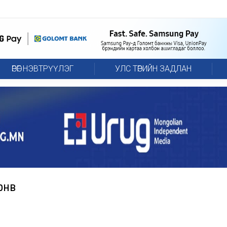
ӨРӨГ НЭВТРҮҮЛЭГ
УЛС ТӨРИЙН ЗАДЛАН
нөв