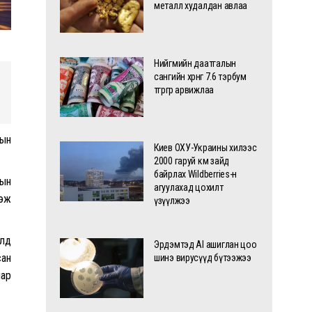
металл худалдан авлаа
Нийгмийн даатгалын
сангийн хөрөнгө 7.6 тэрбум
төгрөгөөр арвижлаа
-ын
Киев ОХУ-Украины хилээс
2000 гаруй км зайд
байрлах Wildberries-н
мын
агуулахад цохилт
гэж
үзүүлжээ
алд
Эрдэмтэд AI ашиглан цоо
сан
шинэ вирусүүд бүтээжээ
нар