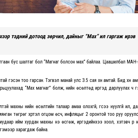
ээр тэдний дотоод зөрчил, дайныг “Мах” ил гаргаж ирэв
тгаан бус шалтаг бол “Магнаг болсон мах” байлаа. Цаашилбал МАН
й гэсэн тоо гарсан. Тэгвэл манай улс 3.5 сая хүн амтай. Бид хүн а
рьцуулахад “Мах магнаг” болж, үнийн өсөлтөд иргэд дарлуулах ч 
лтэй махны үнийн өсөлтийн талаар амаа олохгүй, үгсээ нуулгүй ил, д
мянган төгрөг хүртэл огцом өсч, инфляцыг 2 оронтой тоо руу оруул
риудаар ийм хурдан махны үнэ өсгөж, иргэдийнхээ хоол, хэтэвч рүү 
 гэмээр харагдаж байна.