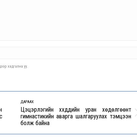
ээр хадгална уу.
ДАРААХ
н
Цэцэрлэгийн хүүхдүүдийн уран хөдөлгөөнт
с
гимнастикийн аварга шалгаруулах тэмцээн
Next
болж байна
post: