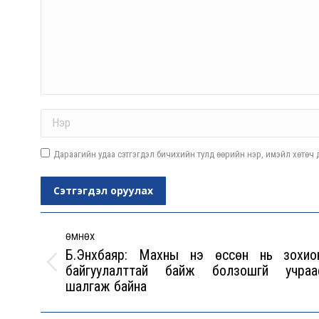
Name *
Дараагийн удаа сэтгэгдэл бичихийн тулд өөрийн нэр, имэйл хөтөч д
Сэтгэгдэл оруулах
Post
navigation
ӨМНӨХ
Б.Энхбаяр: Махны үнэ өссөн нь зохио
байгуулалттай байж болзошгүй учраа
Previous
шалгаж байна
post: