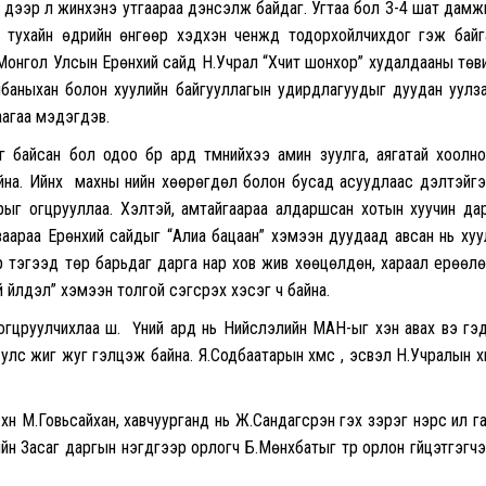
зах дээр л жинхэнэ утгаараа дэнсэлж байдаг. Угтаа бол 3-4 шат дам
 тухайн өдрийн өнгөөр хэдхэн ченжүүд тодорхойлчихдог гэж байг
Монгол Улсын Ерөнхий сайд Н.Учрал “Хүчит шонхор” худалдааны төв
лбаныхан болон хуулийн байгууллагын удирдлагуудыг дуудан уулз
аагаа мэдэгдэв.
 байсан бол одоо бүүр ард түмнийхээ амин зуулга, аягатай хоолн
а. Ийнхүү махны үнийн хөөрөгдөл болон бусад асуудлаас үүдэлтэйг
ыг огцрууллаа. Хэлтэй, амтайгаараа алдаршсан хотын хуучин да
аараа Ерөнхий сайдыг “Алиа бацаан” хэмээн дуудаад авсан нь хуу
ер тэгээд төр барьдаг дарга нар хов жив хөөцөлдөн, хараал ерөөл
й үйлдэл” хэмээн толгой сэгсрэх хэсэг ч байна.
гцруулчихлаа шүү. Үүний ард нь Нийслэлийн МАН-ыг хэн авах вэ гэ
жиг жуг гэлцэж байна. Я.Содбаатарын хүмүүс үү, эсвэл Н.Учралын хүм
үн М.Говьсайхан, хавчуурганд нь Ж.Сандагсүрэн гэх зэрэг нэрс ил г
н Засаг даргын нэгдүгээр орлогч Б.Мөнхбатыг түр орлон гүйцэтгэгч