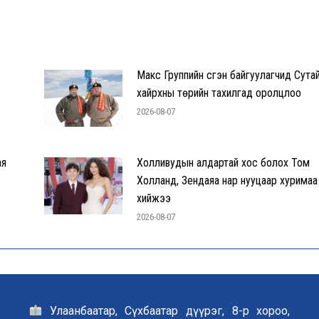
Макс Группийн үүсгэн байгуулагчид Сута
хайрхны төрийн тахилгад оролцлоо
2026-08-07
ая
Холливудын алдартай хос болох Том
Холланд, Зендаяа нар нууцаар хуримаа
хийжээ
2026-08-07
Улаанбаатар, Сүхбаатар дүүрэг, 8-р хороо,