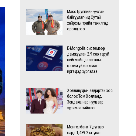
Макс Группийн үүсгэн
байгуулагчид Сутай
хайрхны төрийн тахилгад
оролцлоо
E-Mongolia системээр
дамжуулан 2.9 сая гаруй
нийгмийн даатгалын
цахим үйлчилгээг
иргэдэд хүргэлээ
Холливудын алдартай хос
болох Том Холланд,
Зендаяа нар нууцаар
хуримаа хийжээ
Монголбанк 7 дугаар
сард 1,439.2 кг үнэт