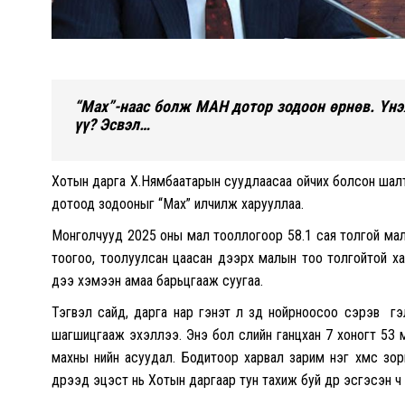
“Мах”-наас болж МАН дотор зодоон өрнөв. Үнэх
үү? Эсвэл…
Хотын дарга Х.Нямбаатарын суудлаасаа ойчих болсон шал
дотоод зодооныг “Мах” илчилж харууллаа.
Монголчууд 2025 оны мал тооллогоор 58.1 сая толгой малта
тоогоо, тоолуулсан цаасан дээрх малын тоо толгойтой ха
дээ хэмээн амаа барьцгааж суугаа.
Тэгвэл сайд, дарга нар гэнэт л зүүд нойрноосоо сэрэв үү гэ
шагшицгааж эхэллээ. Энэ бол сүүлийн ганцхан 7 хоногт 53 
махны үнийн асуудал. Бодитоор харвал зарим нэг хүмүүс зо
дүрээд эцэст нь Хотын даргаар тун тахиж буй дүр эсгэсэн ч