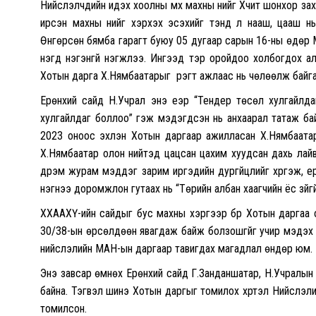
Нийслэлчүүдийн идэх хоолны үмх махны үнийг Хүчит шонхор 
ирсэн махны үнийг хэрхэх эсэхийг тэнд л нааш, цааш нь
Өнгөрсөн бямба гарагт буюу 05 дугаар сарын 16-ны өдөр 
нэгд нэгэнгүй нэгжлээ. Ингээд тэр оройдоо холбогдох а
Хотын дарга Х.Нямбаатарыг үүрэгт ажлаас нь чөлөөлж байг
Ерөнхий сайд Н.Учрал энэ үеэр “Тендер төсөл хулгайлдаг
хулгайлдаг боллоо” гэж мэдэгдсэн нь анхаарал татаж байн
2023 оноос эхлэн Хотын даргаар ажилласан Х.Нямбаатар
Х.Нямбаатар олон нийтэд цацсан цахим хуудсан дахь лайв
дүрэм журам мэддэг зарим иргэдийн дургүйцлийг хүргэж, 
нэгнээ доромжлон гутаах нь “Төрийн албан хаагчийн ёс зүйгү
ХХААХҮ-ийн сайдыг бус махны хэргээр бүр Хотын даргаа о
30/38-ын өрсөлдөөн явагдаж байж болзошгүйг учир мэдэх улс 
нийслэлийн МАН-ын даргаар тавигдах магадлал өндөр юм.
Энэ завсар өмнөх Ерөнхий сайд Г.Занданшатар, Н.Учралын х
байна. Тэгвэл шинэ Хотын даргыг томилох хүртэл Нийслэлий
томилсон.