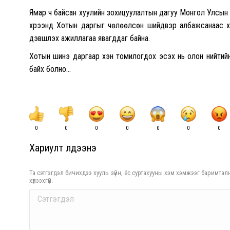
Ямар ч байсан хуулийн зохицуулалтын дагуу Монгол Улсын За
хүрээнд Хотын даргыг чөлөөлсөн шийдвэр албажсанаас х
дэвшүүлэх ажиллагаа явагддаг байна.
Хотын шинэ даргаар хэн томилогдох эсэх нь олон нийтийн 
байх болно…
0
0
0
0
0
0
0
Хариулт үлдээнэ үү
Та сэтгэгдэл бичихдээ хууль зүйн, ёс суртахууны хэм хэмжээг баримталн
хүлээхгүй.
Comment