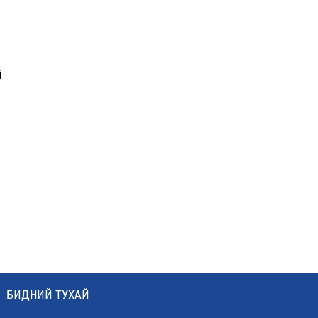
ААН-үүдийн заавал
бүрдүүлдэг 103 бүртгэлийг
хүчингүй болголоо
й
З.Мэндсайхан: Нөөцийн
махыг цахим системээр
бүртгэж, ил тод болгоно
Маргааш цахилгаан
хязгаарлах хуваарь
ЦААШ УНШИХ
БИДНИЙ ТУХАЙ