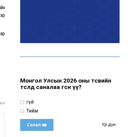
ийн
нэр
Т.Ганболд: Ерөнхийлөгчийн
сонгуульд нэр дэвших
боломж бүрдвэл өрсөлдөнө
аар
Цахим орчинд тархсан
бичлэгийн дараа
автобусны жолоочид
хариуцлага тооцжээ
Монгол Улсын 2026 оны төсвийн
төсөлд саналаа өгсөн үү?
ХААН Банк Ногоон нуур
орчмыг тохижуулж,
Үгүй
ага
цэцэрлэгт хүрээлэн
байгуулна
Тийм
Үр дүн
Ховд аймагт сураггүй алга
болсон 10 настай охиныг