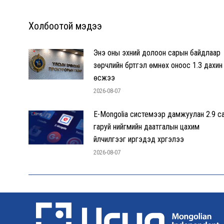
Холбоотой мэдээ
Энэ оны эхний долоон сарын байдлаар
зөрчлийн бүртгэл өмнөх оноос 1.3 дахин
өсжээ
2026-08-07
E-Mongolia системээр дамжуулан 2.9 с
гаруй нийгмийн даатгалын цахим
үйлчилгээг иргэдэд хүргэлээ
2026-08-07