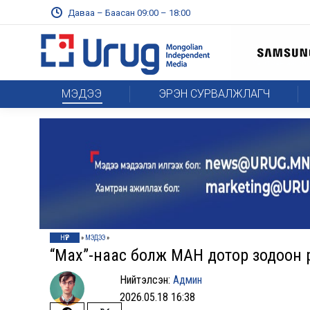
Даваа – Баасан 09:00 – 18:00
МЭДЭЭ
ЭРЭН СУРВАЛЖЛАГЧ
НҮҮР
»
МЭДЭЭ
»
“Мах”-наас болж МАН дотор зодоон өр
Нийтэлсэн:
Админ
2026.05.18 16:38