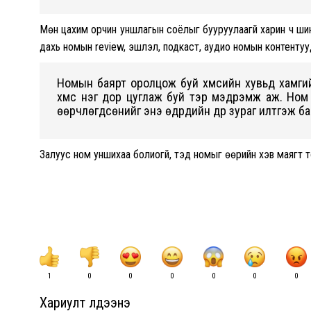
Мөн цахим орчин уншлагын соёлыг бууруулаагүй харин ч ши
дахь номын review, эшлэл, подкаст, аудио номын контентуу
Номын баярт оролцож буй хүмүүсийн хувьд хамгий
хүмүүс нэг дор цуглаж буй тэр мэдрэмж аж. Ном 
өөрчлөгдсөнийг энэ өдрүүдийн дүр зураг илтгэж ба
Залуус ном уншихаа болиогүй, тэд номыг өөрийн хэв маягт 
1
0
0
0
0
0
0
Хариулт үлдээнэ үү