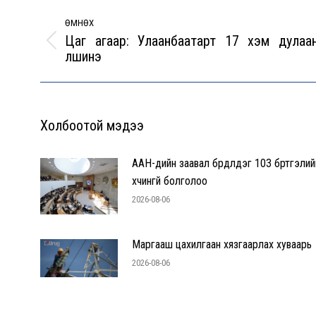
Post
navigation
ӨМНӨХ
Цаг агаар: Улаанбаатарт 17 хэм дулаан
Previous
үүлшинэ
post:
Холбоотой мэдээ
ААН-үүдийн заавал бүрдүүлдэг 103 бүртгэлий
хүчингүй болголоо
2026-08-06
Маргааш цахилгаан хязгаарлах хуваарь
2026-08-06