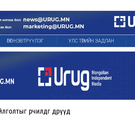
ӨРӨГ НЭВТРҮҮЛЭГ
УЛС ТӨРИЙН ЗАДЛАН
голтыг өөрчилдөг өдрүүд