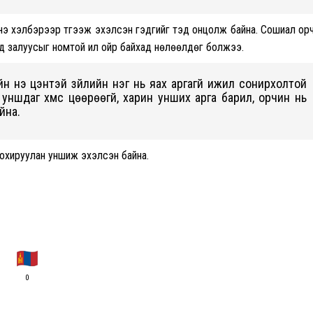
нэ хэлбэрээр түгээж эхэлсэн гэдгийг тэд онцолж байна. Сошиал ор
д залуусыг номтой илүү ойр байхад нөлөөлдөг болжээ.
н үнэ цэнтэй зүйлийн нэг нь яах аргагүй ижил сонирхолтой
уншдаг хүмүүс цөөрөөгүй, харин унших арга барил, орчин нь
йна.
тохируулан уншиж эхэлсэн байна.
0