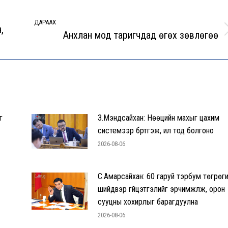
ДАРААХ
,
Анхлан мод таригчдад өгөх зөвлөгөө
Next
post:
г
З.Мэндсайхан: Нөөцийн махыг цахим
системээр бүртгэж, ил тод болгоно
2026-08-06
С.Амарсайхан: 60 гаруй тэрбум төгрөг
шийдвэр гүйцэтгэлийг эрчимжүүлж, орон
сууцны хохирлыг барагдуулна
2026-08-06