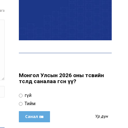
ага
Эрчим хүчний сайд
Б.Найдалаа: Дундговийн
эрчим хүчний томоохон
төслүүдэд дэмжлэг үзүүлнэ
Давхардсан
зохицуулалтыг бууруулах
хүрээнд 83 дүрэм, журмыг
цуцалжээ
Монгол Улсын 2026 оны төсвийн
төсөлд саналаа өгсөн үү?
Өчигдөр 102 тусгай
дугаарт 2321 дуудлага,
Үгүй
мэдээлэл бүртгэгджээ
Тийм
Үр дүн
Монголын шигшээ баг
Японд хамтарсан