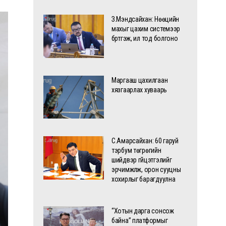
З.Мэндсайхан: Нөөцийн
махыг цахим системээр
бүртгэж, ил тод болгоно
Маргааш цахилгаан
хязгаарлах хуваарь
С.Амарсайхан: 60 гаруй
тэрбум төгрөгийн
шийдвэр гүйцэтгэлийг
эрчимжүүлж, орон сууцны
хохирлыг барагдуулна
“Хотын дарга сонсож
байна” платформыг