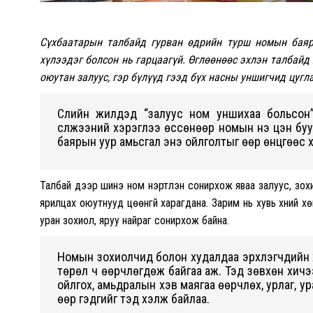
Сүхбаатарын талбайд гурван өдрийн турш номын баяр
хүлээдэг болсон нь гарцаагүй. Өглөөнөөс эхлэн талбайд 
оюутан залуус, гэр бүлүүд гээд бүх насны уншигчид цугл
Сүүлийн жилүүдэд “залуус ном уншихаа больсо
сүлжээний хэрэглээ өссөнөөр номын үнэ цэн буу
баярын уур амьсгал энэ ойлголтыг өөр өнцгөөс х
Талбай дээр шинэ ном үнэртүүлэн сонирхож яваа залуус, зо
ярилцах оюутнууд цөөнгүй харагдана. Зарим нь хувь хүний х
уран зохиол, яруу найраг сонирхож байна.
Номын зохиолчид болон худалдаа эрхлэгчдийн хэ
төрөл ч өөрчлөгдөж байгаа аж. Тэд зөвхөн хичээ
ойлгох, амьдралын хэв маягаа өөрчлөх, урлаг, ур
өөр гэдгийг тэд хэлж байлаа.