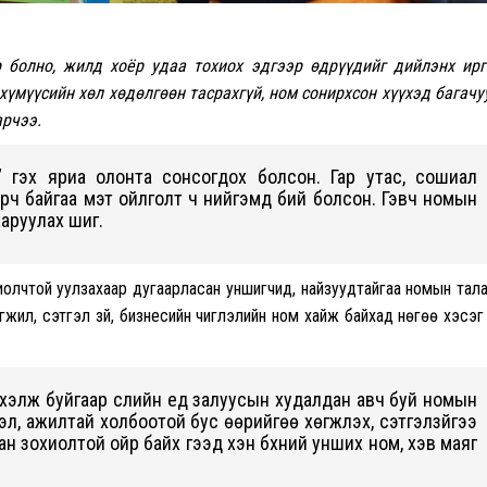
 болно, жилд хоёр удаа тохиох эдгээр өдрүүдийг дийлэнх ир
хүмүүсийн хөл хөдөлгөөн тасрахгүй, ном сонирхсон хүүхэд багачу
арчээ.
н” гэх яриа олонта сонсогдох болсон. Гар утас, сошиал
рч байгаа мэт ойлголт ч нийгэмд бий болсон. Гэвч номын
аруулах шиг.
хиолчтой уулзахаар дугаарласан уншигчид, найзуудтайгаа номын тал
өгжил, сэтгэл зүй, бизнесийн чиглэлийн ном хайж байхад нөгөө хэсэг
лж буйгаар сүүлийн үед залуусын худалдан авч буй номын
л, ажилтай холбоотой бус өөрийгөө хөгжүүлэх, сэтгэлзүйгээ
ан зохиолтой ойр байх гээд хэн бүхний унших ном, хэв маяг