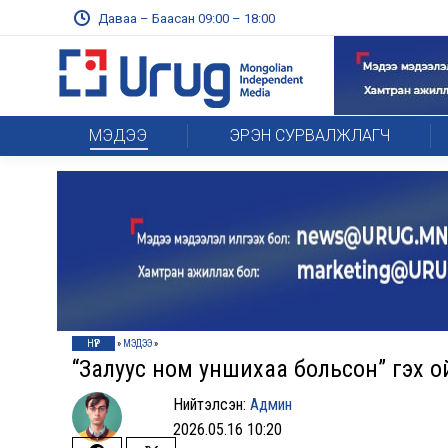
Даваа – Баасан 09:00 – 18:00
МЭДЭЭ
ЭРЭН СУРВАЛЖЛАГЧ
НҮҮР
»
МЭДЭЭ
»
“Залуус ном уншихаа больсон” гэх ойл
Нийтэлсэн:
Админ
2026.05.16 10:20