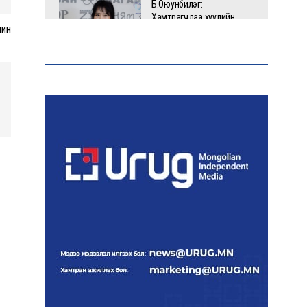
Б.Оюунбилэг:
Хамтрагчдаа хуулийн
чин
байгууллагаар далайлгаж
дарамталсан
Б.Дашпүрэв: Шатахууны
нийлүүлэлт хэвийн
үргэлжилж, нөөцийг
нэмэгдүүлэхэд анхаарч
байна
Д.Амарбаясгалан: Зах
зээлийн буруу бодлого
шатахууны хямралаар
илэрч байна
Голомт банк АНЭУ-ын
Mashreq банканд Дирхам
валютын данс нээлээ