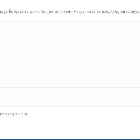
а уу. Ёс бус сэтгэгдлийг бид устгах эрхтэй. Мэдээний сэтгэгдэлд Urug.mn хариуцл
ээр хадгална уу.