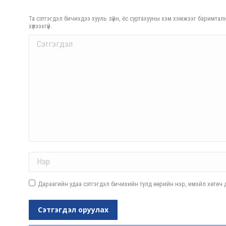
Та сэтгэгдэл бичихдээ хууль зүйн, ёс суртахууны хэм хэмжээг баримталн
хүлээхгүй.
Comment
Name *
Дараагийн удаа сэтгэгдэл бичихийн тулд өөрийн нэр, имэйл хөтөч д
Сэтгэгдэл оруулах