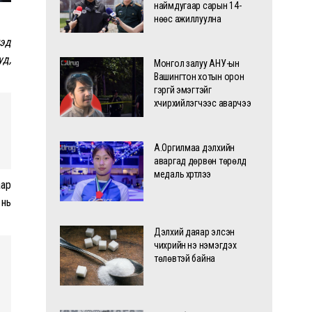
наймдугаар сарын 14-
нөөс ажиллуулна
гэд
уд,
Монгол залуу АНУ-ын
Вашингтон хотын орон
гэргүй эмэгтэйг
хүчирхийлэгчээс аварчээ
А.Оргилмаа дэлхийн
аваргад дөрвөн төрөлд
медаль хүртлээ
аар
 нь
Дэлхий даяар элсэн
чихрийн үнэ нэмэгдэх
төлөвтэй байна