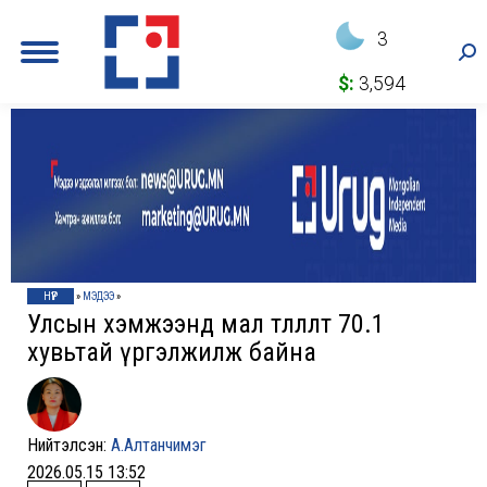
3
Sea
$:
3,594
НҮҮР
»
МЭДЭЭ
»
Улсын хэмжээнд мал төллөлт 70.1
хувьтай үргэлжилж байна
Нийтэлсэн:
А.Алтанчимэг
2026.05.15 13:52