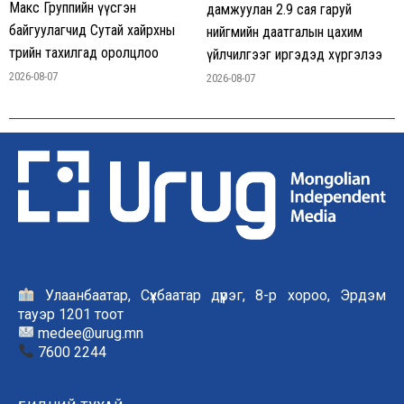
Макс Группийн үүсгэн
дамжуулан 2.9 сая гаруй
байгуулагчид Сутай хайрхны
нийгмийн даатгалын цахим
төрийн тахилгад оролцлоо
үйлчилгээг иргэдэд хүргэлээ
2026-08-07
2026-08-07
Улаанбаатар, Сүхбаатар дүүрэг, 8-р хороо, Эрдэм
тауэр 1201 тоот
medee@urug.mn
7600 2244