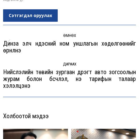
Сэтгэгдэл оруулах
Post
navigation
ӨМНӨХ
Динза элч үндэсний ном уншлагын хөдөлгөөнийг
Previous
өрнүүлнэ
post:
ДАРААХ
Нийслэлийн төвийн зургаан дүүрэгт авто зогсоолын
журам болон бүсчлэл, үнэ тарифын талаар
Next
хэлэлцэнэ
post:
Холбоотой мэдээ