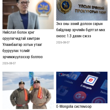
Энэ оны эхний долоон сарын
байдлаар зөрчлийн бүртгэл өмнөх
Нийслэл болон хөрөнгө
оноос 1.3 дахин өсжээ
оруулагчидтай хамтран
2026-08-07
Улаанбаатар хотын утааг
бууруулах төслийг
эрчимжүүлэхээр боллоо
2026-08-07
E-Mongolia системээр