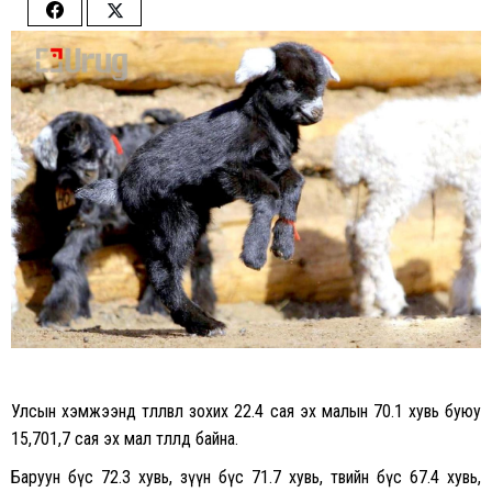
Share
Share
on
on
Facebook
Twitter
Улсын хэмжээнд төллөвөл зохих 22.4 сая эх малын 70.1 хувь буюу
15,701,7 сая эх мал төллөөд байна.
Баруун бүс 72.3 хувь, зүүн бүс 71.7 хувь, төвийн бүс 67.4 хувь,