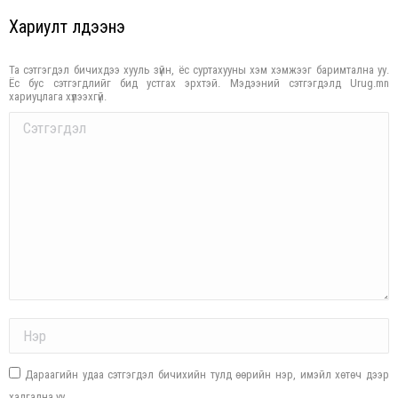
Хариулт үлдээнэ үү
Та сэтгэгдэл бичихдээ хууль зүйн, ёс суртахууны хэм хэмжээг баримтална уу.
Ёс бус сэтгэгдлийг бид устгах эрхтэй. Мэдээний сэтгэгдэлд Urug.mn
хариуцлага хүлээхгүй.
Comment
Name *
Дараагийн удаа сэтгэгдэл бичихийн тулд өөрийн нэр, имэйл хөтөч дээр
хадгална уу.