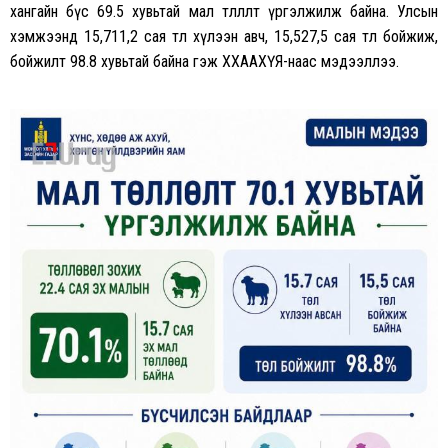
хангайн бүс 69.5 хувьтай мал төллөлт үргэлжилж байна. Улсын
хэмжээнд 15,711,2 сая төл хүлээн авч, 15,527,5 сая төл бойжиж,
бойжилт 98.8 хувьтай байна гэж ХХААХҮЯ-наас мэдээллээ.