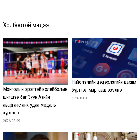
Холбоотой мэдээ
Нийслэлийн цэцэрлэгийн цахим
Монголын эрэгтэй волейболын
бүртгэл маргааш эхэлнэ
шигшээ баг Зүүн Азийн
2026-08-09
аваргаас анх удаа медаль
хүртлээ
2026-08-09