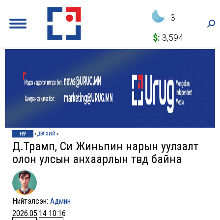
3
Sea
$:
3,594
НҮҮР
»
ДЭЛХИЙ
»
Д.Трамп, Си Жиньпин нарын уулзалт
олон улсын анхаарлын төвд байна
Нийтэлсэн:
Админ
2026.05.14 10:16