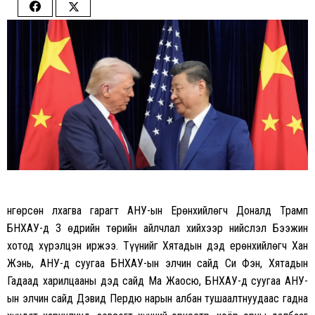
Share
Share
on
on
Facebook
Twitter
Өнгөрсөн лхагва гарагт АНУ-ын Ерөнхийлөгч Доналд Трамп
БНХАУ-д 3 өдрийн төрийн айлчлал хийхээр нийслэл Бээжин
хотод хүрэлцэн иржээ. Түүнийг Хятадын дэд ерөнхийлөгч Хан
Жэнь, АНУ-д суугаа БНХАУ-ын элчин сайд Си Фэн, Хятадын
Гадаад харилцааны дэд сайд Ма Жаосю, БНХАУ-д суугаа АНУ-
ын элчин сайд Дэвид Пердю нарын албан тушаалтнуудаас гадна