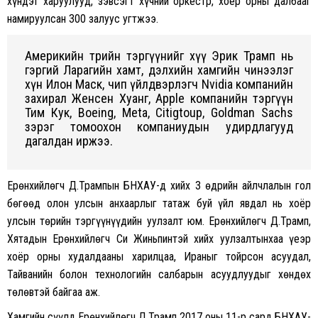
хүндэт харуулууд, зэвсэгт хүчний оркестр, хоёр орны далбааг
намируулсан 300 залуус угтжээ.
Америкийн төрийн тэргүүнийг хүү Эрик Трамп нь
гэргий Ларагийн хамт, дэлхийн хамгийн чинээлэг
хүн Илон Маск, чип үйлдвэрлэгч Nvidia компанийн
захирал Женсен Хуанг, Apple компанийн тэргүүн
Тим Кук, Boeing, Meta, Citigtoup, Goldman Sachs
зэрэг томоохон компаниудын удирдлагууд
дагалдан иржээ.
Ерөнхийлөгч Д.Трампын БНХАУ-д хийх 3 өдрийн айлчлалын гол
бөгөөд олон улсын анхаарлыг татаж буй үйл явдал нь хоёр
улсын төрийн тэргүүнүүдийн уулзалт юм. Ерөнхийлөгч Д.Трамп,
Хятадын Ерөнхийлөгч Си Жиньпинтэй хийх уулзалтынхаа үеэр
хоёр орны худалдааны харилцаа, Ираныг тойрсон асуудал,
Тайванийн болон технологийн салбарын асуудлуудыг хөндөх
төлөвтэй байгаа аж.
Хамгийн сүүлд Ерөнхийлөгч Д.Трамп 2017 оны 11-р сард БНХАУ-