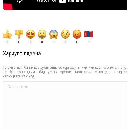
0
0
0
0
0
0
0
0
Хариулт үлдээнэ үү
Та сэтгэгдэл бичихдээ хууль зүйн, ёс суртахууны хэм хэмжээг баримтална уу.
Ёс бус сэтгэгдлийг бид устгах эрхтэй. Мэдээний сэтгэгдэлд Urug.mn
хариуцлага хүлээхгүй.
Comment