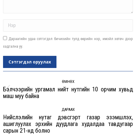
Name *
Дараагийн удаа сэтгэгдэл бичихийн тулд өөрийн нэр, имэйл хөтөч дээр
хадгална уу.
Сэтгэгдэл оруулах
Post
navigation
ӨМНӨХ
Бэлчээрийн ургамал нийт нутгийн 10 орчим хувьд
Previous
маш муу байна
post:
ДАРААХ
Нийслэлийн нутаг дэвсгэрт газар эзэмшүүлэх,
ашиглуулах эрхийн дуудлага худалдаа тавдугаар
Next
сарын 21-нд болно
post: