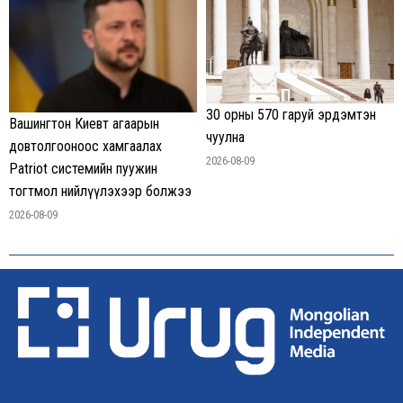
30 орны 570 гаруй эрдэмтэн
Вашингтон Киевт агаарын
чуулна
довтолгооноос хамгаалах
2026-08-09
Patriot системийн пуужин
тогтмол нийлүүлэхээр болжээ
2026-08-09