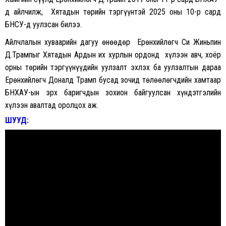
д айлчилж, Хятадын төрийн тэргүүнтэй 2025 оны 10-р сард
БНСУ-д уулзсан билээ.
Айлчлалын хуваарийн дагуу өнөөдөр Ерөнхийлөгч Си Жиньпин
Д.Трампыг Хятадын Ардын их хурлын ордонд хүлээн авч, хоёр
орны төрийн тэргүүнүүдийн уулзалт эхлэх ба уулзалтын дараа
Ерөнхийлөгч Доналд Трамп бусад зочид төлөөлөгчдийн хамтаар
БНХАУ-ын эрх баригчдын зохион байгуулсан хүндэтгэлийн
хүлээн авалтад оролцох аж.
ШУУД: