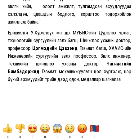
зөвлөгөөнөө хийн, ололт амжилт, тулгамдсан асуудлуудаа
хэлэлцэн, цаашдын бодлого, зорилтоо тодорхойлон
ажиллаж байна.
Ерөнхийлөгч У.Хүрэлсүх мөн өдөр МУБИС-ийн Дүрслэх урлаг,
технологийн сургуулийн зөвлөх багш, Шинжлэх ухааны доктор,
профессор
Цэгмэдийн
Цэвээнд
Гавьяат багш, ХААИС-ийн
Инженерийн сургуулийн зөвлөх профессор, Зөвлөх инженер,
Техникийн шинжлэх ухааны доктор
Чагнаагийн
Бямбадоржид
Гавьяат механикжуулагч цол хүртээж, нэр
бүхий эрхмүүдийг төрийн дээд одон, медалиар шагналаа.
0
0
0
0
0
0
0
0