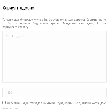
Хариулт үлдээнэ үү
Та сэтгэгдэл бичихдээ хууль зүйн, ёс суртахууны хэм хэмжээг баримтална уу.
Ёс бус сэтгэгдлийг бид устгах эрхтэй. Мэдээний сэтгэгдэлд Urug.mn
хариуцлага хүлээхгүй.
Comment
Name *
Дараагийн удаа сэтгэгдэл бичихийн тулд өөрийн нэр, имэйл хөтөч дээр