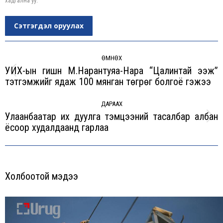
хадгална уу.
Сэтгэгдэл оруулах
Post
navigation
ӨМНӨХ
УИХ-ын гишүүн М.Нарантуяа-Нара “Цалинтай ээж”
Previous
тэтгэмжийг ядаж 100 мянган төгрөг болгоё гэжээ
post:
ДАРААХ
Улаанбаатар их дуулга тэмцээний тасалбар албан
Next
ёсоор худалдаанд гарлаа
post:
Холбоотой мэдээ