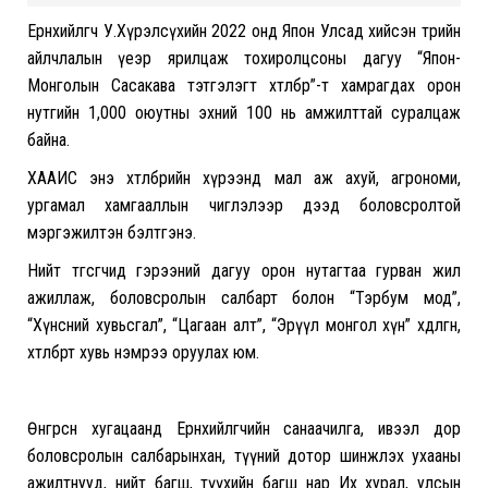
Ерөнхийлөгч У.Хүрэлсүхийн 2022 онд Япон Улсад хийсэн төрийн
айлчлалын үеэр ярилцаж тохиролцсоны дагуу “Япон-
Монголын Сасакава тэтгэлэгт хөтөлбөр”-т хамрагдах орон
нутгийн 1,000 оюутны эхний 100 нь амжилттай суралцаж
байна.
ХААИС энэ хөтөлбөрийн хүрээнд мал аж ахуй, агрономи,
ургамал хамгааллын чиглэлээр дээд боловсролтой
мэргэжилтэн бэлтгэнэ.
Нийт төгсөгчид гэрээний дагуу орон нутагтаа гурван жил
ажиллаж, боловсролын салбарт болон “Тэрбум мод”,
“Хүнсний хувьсгал”, “Цагаан алт”, “Эрүүл монгол хүн” хөдөлгөөн,
хөтөлбөрт хувь нэмрээ оруулах юм.
Өнгөрсөн хугацаанд Ерөнхийлөгчийн санаачилга, ивээл дор
боловсролын салбарынхан, түүний дотор шинжлэх ухааны
ажилтнууд, нийт багш, түүхийн багш нар Их хурал, улсын