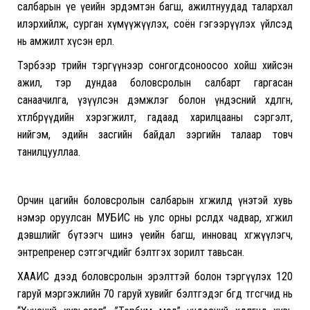
салбарын үе үеийн эрдэмтэн багш, ажилтнуудад талархал
илэрхийлж, сурган хүмүүжүүлэх, соён гэгээрүүлэх үйлсэд
нь амжилт хүсэн ерөөлөө.
Тэрбээр төрийн тэргүүнээр сонгогдсоноосоо хойш хийсэн
ажил, тэр дундаа боловсролын салбарт гаргасан
санаачилга, үзүүлсэн дэмжлэг болон үндэсний хөдөлгөөн,
хөтөлбөрүүдийн хэрэгжилт, гадаад харилцааны сэргэлт,
нийгэм, эдийн засгийн байдал зэргийн талаар товч
танилцууллаа.
Орчин цагийн боловсролын салбарын хөгжилд үнэтэй хувь
нэмэр оруулсан МУБИС нь улс орны өрсөлдөх чадвар, хөгжил
дэвшлийг бүтээгч шинэ үеийн багш, инновац хөгжүүлэгч,
энтрепренер сэтгэгчдийг бэлтгэх зорилт тавьсан.
ХААИС дээд боловсролын эрэлттэй болон тэргүүлэх 120
гаруй мэргэжлийн 70 гаруй хувийг бэлтгэдэг бөгөөд төгсөгчид нь