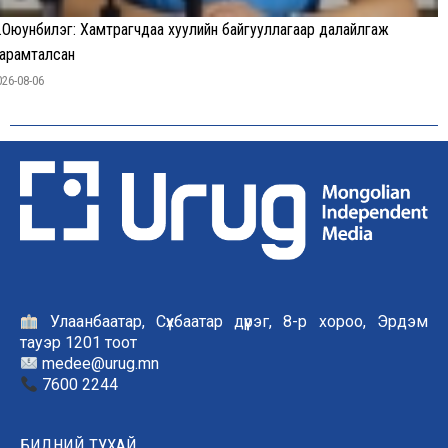
.Оюунбилэг: Хамтрагчдаа хуулийн байгууллагаар далайлгаж
арамталсан
026-08-06
Улаанбаатар, Сүхбаатар дүүрэг, 8-р хороо, Эрдэм
тауэр 1201 тоот
medee@urug.mn
7600 2244
БИДНИЙ ТУХАЙ