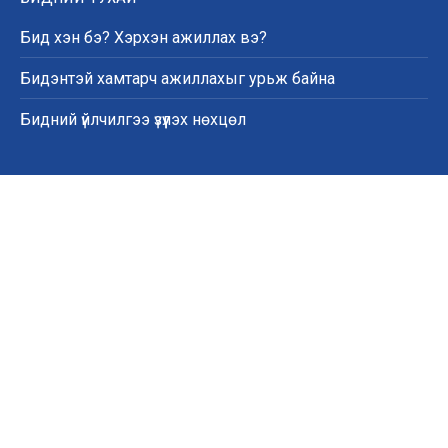
Бид хэн бэ? Хэрхэн ажиллах вэ?
Бидэнтэй хамтарч ажиллахыг урьж байна
Бидний үйлчилгээ үзүүлэх нөхцөл