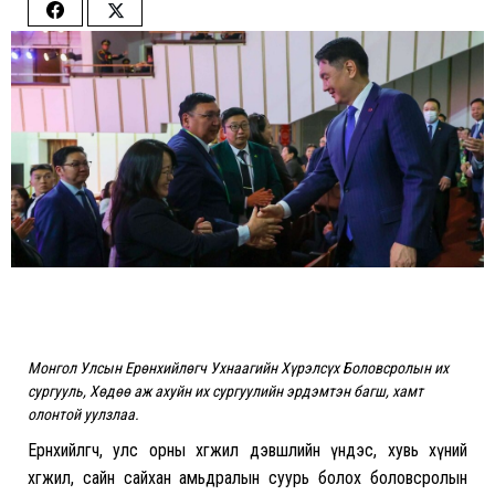
Share
Share
on
on
Facebook
Twitter
Монгол
Улсын
Ерөнхийлөгч
Ухнаагийн
Х
үрэлсүх Боловсролын их
сургууль, Хөдөө аж ахуйн их сургуулийн эрдэмтэн багш, хамт
олонтой уулзлаа.
Ерөнхийлөгч, улс орны хөгжил дэвшлийн үндэс, хувь хүний
хөгжил, сайн сайхан амьдралын суурь болох боловсролын