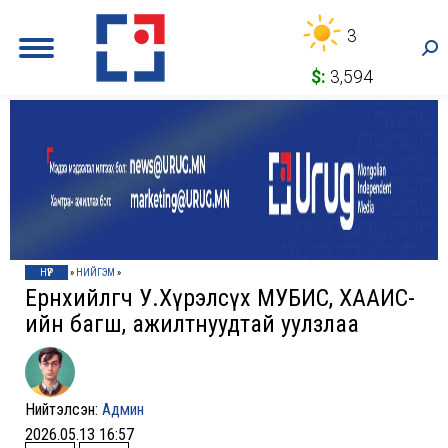
3
Sea
$:
3,594
НҮҮР
»
НИЙГЭМ
»
Ерөнхийлөгч У.Хүрэлсүх МУБИС, ХААИС-
ийн багш, ажилтнуудтай уулзлаа
Нийтэлсэн:
Админ
2026.05.13 16:57