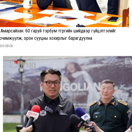
.Амарсайхан: 60 гаруй тэрбум төгрөгийн шийдвэр гүйцэтгэлийг
рчимжүүлж, орон сууцны хохирлыг барагдуулна
026-08-06