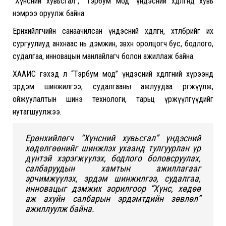
“Хүнсний хувьсгал”, ”Тэрбум мод” үндэсний хөдөлгөөнд хувь
нэмрээ оруулж байна.
Ерөнхийлөгчийн санаачилсан үндэсний хөдөлгөөн, хөтөлбөрийг их
сургуулиуд анхнаас нь дэмжин, зөвхөн оролцогч бус, бодлого,
судалгаа, инновацын манлайлагч болон ажиллаж байна.
ХААИС гэхэд л “Тэрбум мод” үндэсний хөдөлгөөний хүрээнд
эрдэм шинжилгээ, судалгааны ажлуудаа өргөжүүлж,
ойжуулалтын шинэ технологи, тарьц үржүүлгүүдийг
нутагшуулжээ.
Ерөнхийлөгч “Хүнсний хувьсгал” үндэсний
хөдөлгөөнийг шинжлэх ухаанд тулгуурлан үр
дүнтэй хэрэгжүүлэх, бодлого боловсруулах,
салбаруудын хамтын ажиллагааг
эрчимжүүлэх, эрдэм шинжилгээ, судалгаа,
инновацыг дэмжих зорилгоор “Хүнс, хөдөө
аж ахуйн салбарын эрдэмтдийн зөвлөл”
ажиллуулж байна.