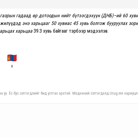
 газрын гадаад өр дотоодын нийт бүтээгдэхүүн
(ДНБ)
–
ий 60 хув
 жилүүдэд энэ харьцааг 50 хувиас 45 хувь болгож бууруулах зор
харьцах харьцаа
39.3 хувь байгааг тэрбээр мэдээлэв.
0
а уу. Ёс бус сэтгэгдлийг бид устгах эрхтэй. Мэдээний сэтгэгдэлд Urug.mn хариуцл