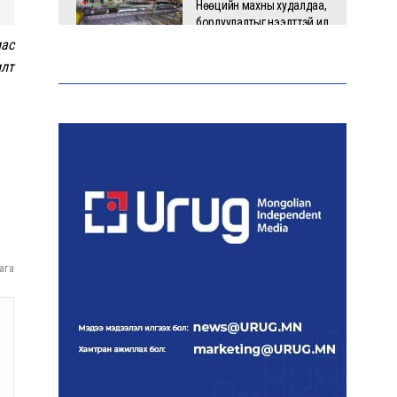
Нөөцийн махны худалдаа,
борлуулалтыг нээлттэй ил
тод болгоно
иас
илт
Санхүүгийн хэмнэлтийн
горимд эрүүл мэндийн
салбар хамаарахгүй
Автобензин, дизель
түлшний онцгой албан
татварыг тэглэлээ
ага
Бусадтай хэрүүл маргаан
үүсгэсэн гэх этгээдэд
зөрчлийн хуулийн дагуу
хариуцлага оногдуулжээ