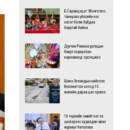
Б.Саранцэцэг: Монголоо
таниулах үйлсийн нэг
хэсэг болж буйдаа
баяртай байна
Дуучин Рианна ургацын
баярт зориулсан
карнавалд оролцжээ
Шинэ Зеландын нийслэл
Веллингтон хотод 15
жилийн дараа цас оржээ
16 төрлийн эмийг нэг эх
үүсвэрээс худалдан авах
журмыг баталлаа