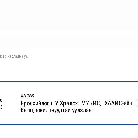
ээр хадгална уу.
ДАРААХ
х
Ерөнхийлөгч У.Хүрэлсүх МУБИС, ХААИС-ийн
ж
Next
багш, ажилтнуудтай уулзлаа
post: