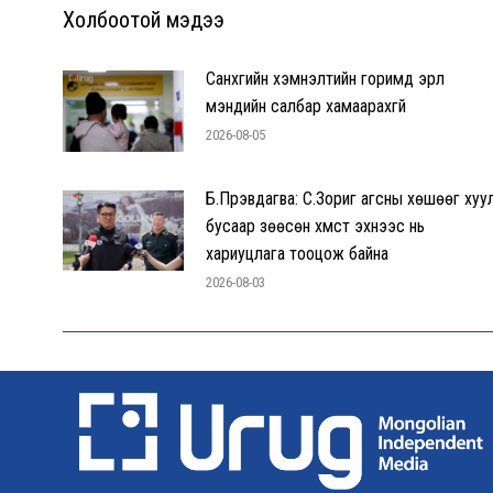
Холбоотой мэдээ
Санхүүгийн хэмнэлтийн горимд эрүүл
мэндийн салбар хамаарахгүй
2026-08-05
Б.Пүрэвдагва: С.Зориг агсны хөшөөг хуу
бусаар зөөсөн хүмүүст эхнээс нь
хариуцлага тооцож байна
2026-08-03