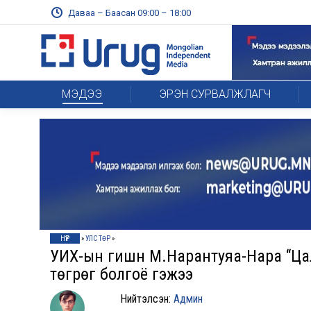
Даваа – Баасан 09:00 – 18:00
МЭДЭЭ
ЭРЭН СУРВАЛЖЛАГЧ
НҮҮР
»
УЛС ТӨР
»
УИХ-ын гишүүн М.Нарантуяа-Нара “Ц
төгрөг болгоё гэжээ
Нийтэлсэн:
Админ