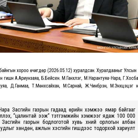
 байнгын хороо өчигдөр
(
2026.05.12
) хуралдсан
. Хуралдааныг
Улсын
 гишүүн
А.Ариунзаяа, Б.Бейсен. М.Ганхүлэг, М.Нарантуяа-Нара, Г.Хосб
уяа, Д.Ганмаа, Т.Мөнхсайхан, М.Сарнай, Ж.Чинбүрэн, М.Энхцэцэг 
-Нара Засгийн газрын гадаад өрийн хэмжээ ямар байгааг
лүүлэх, “цалинтай ээж” тэтгэмжийн хэмжээг ядаж 100 000
 Засгийн газрын бодлоготой хувь хүний орлогын албан
удлыг хөндөн, ажлын хэсгийн гишүүдээс тодорхой хариулт