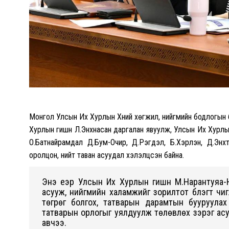
Монгол Улсын Их Хурлын Хүний хөгжил, нийгмийн бодлогын
Хурлын гишүүн Л.Энхнасан даргалан явуулж, Улсын Их Хурлын
О.Батнайрамдал Д.Бум-Очир, Д.Рэгдэл, Б.Хэрлэн, Д.Энхт
оролцон, нийт таван асуудал хэлэлцсэн байна.
Энэ үеэр Улсын Их Хурлын гишүүн М.Нарантуяа
асууж, нийгмийн халамжийг зорилтот бүлэгт чиг
төгрөг болгох, татварын дарамтын бууруулах
татварын орлогыг уялдуулж төлөвлөх зэрэг асу
авчээ.