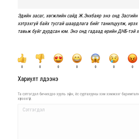
Эдийн засаг, хөгжлийн сайд Ж.Энхбаяр
энэ онд Засгийн
хэтрэхгүй байх тусгай шаардлага бийг танилцуулж, ирэх
тавьж буйг дурдсан юм. Энэ онд гадаад өрийн ДНБ-тэй 
0
0
0
0
0
0
0
Хариулт үлдээнэ үү
Та сэтгэгдэл бичихдээ хууль зүйн, ёс суртахууны хэм хэмжээг баримталн
хүлээхгүй.
Comment