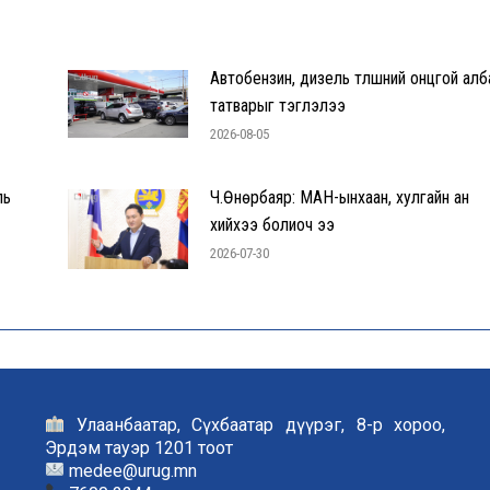
Автобензин, дизель түлшний онцгой алб
татварыг тэглэлээ
2026-08-05
ль
Ч.Өнөрбаяр: МАН-ынхаан, хулгайн ан
хийхээ болиоч ээ
2026-07-30
Улаанбаатар, Сүхбаатар дүүрэг, 8-р хороо,
Эрдэм тауэр 1201 тоот
medee@urug.mn