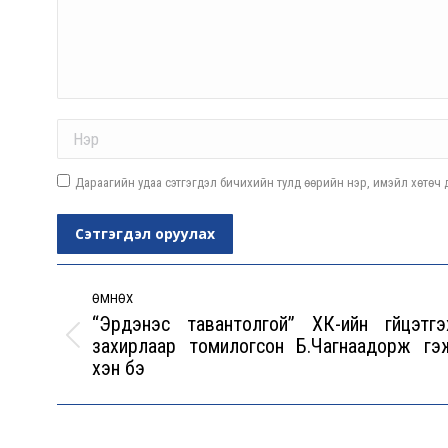
Name *
Дараагийн удаа сэтгэгдэл бичихийн тулд өөрийн нэр, имэйл хөтөч д
Сэтгэгдэл оруулах
Post
navigation
ӨМНӨХ
“Эрдэнэс тавантолгой” ХК-ийн гүйцэтгэ
захирлаар томилогсон Б.Чагнаадорж гэ
Previous
хэн бэ
post: