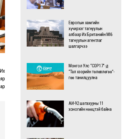
Европын хамгийн
хүчирхэг тагнуулын
албаар Их Британийн MI6
тагнуулын агентлаг
шалгарчээ
Монгол Улс “COP17”-д
 Их
“Тал хээрийн төлөвлөгөө”-
гөө танилцуулна
аяр
нар
АИ-92 шатахууны 11
хоногийн нөөцтэй байна