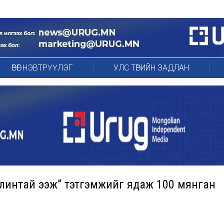
ӨРӨГ НЭВТРҮҮЛЭГ
УЛС ТӨРИЙН ЗАДЛАН
алинтай ээж” тэтгэмжийг ядаж 100 мянган