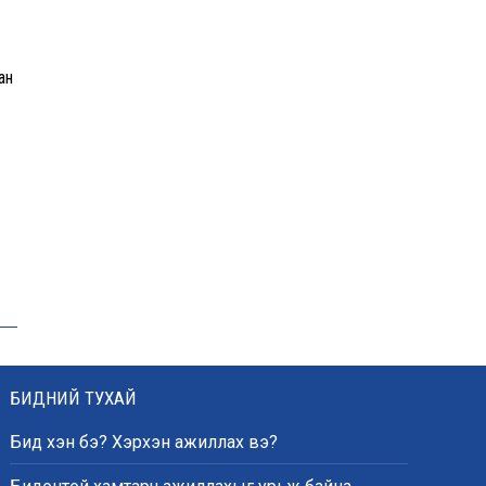
форум, арга хэмжээг
цуцална
ан
COP17-ын үеэр
боловсролын
байгууллагуудад
хэрэгжүүлэх
зохицуулалтыг
танилцууллаа
Тэгш, сондгой
зохицуулалтын
хамаарахгүй есөн төрлийн
тээврийн хэрэгсэл
БИДНИЙ ТУХАЙ
Өнөөдөр сондгой улсын
Бид хэн бэ? Хэрхэн ажиллах вэ?
дугаартай автомашинууд
шатахуун авна