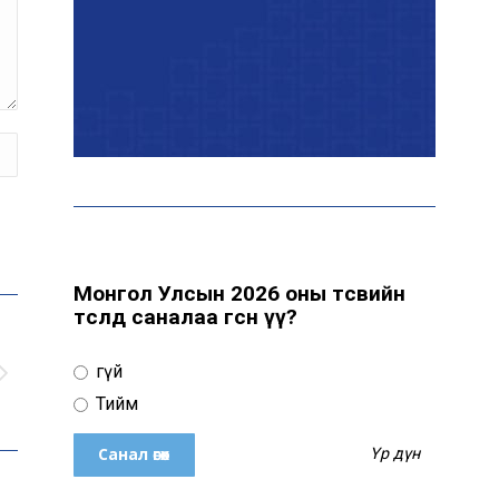
“Аяллын газрын зураг”-
ийн хэвлэмэл хувилбарыг
Голомт банкны салбараас
үнэ төлбөргүй авах
боломжтой
Лондон хотод нэг сарын
турш ямар ч хур тунадас
ороогүй байна
Монгол Улсын 2026 оны төсвийн
төсөлд саналаа өгсөн үү?
Танилц: Өнөөдөр цахилгаан
хязгаарлах байршил
Үгүй
Тийм
Үр дүн
Н.Учрал: Хэмнэлтийн
хүрээнд бүх шатны хурал,