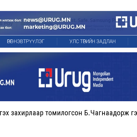
ӨРӨГ НЭВТРҮҮЛЭГ
УЛС ТӨРИЙН ЗАДЛАН
этгэх захирлаар томилогсон Б.Чагнаадорж г