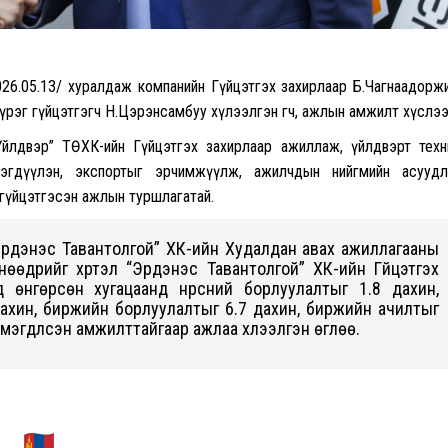
өр /2026.05.13/ хуралдаж компанийн Гүйцэтгэх захирлаар Б.Чагнаадорж
үрэг гүйцэтгэгч Н.Цэрэнсамбуу хүлээлгэн өгч, ажлын амжилт хүслээ
 Үйлдвэр” ТӨХК-ийн Гүйцэтгэх захирлаар ажиллаж, үйлдвэрт техн
эгдүүлэн, экспортыг эрчимжүүлж, ажилчдын нийгмийн асуудл
 гүйцэтгэсэн ажлын туршлагатай.
Эрдэнэс Тавантолгой” ХК-ийн Худалдан авах ажиллагааны
өөдрийг хүртэл “Эрдэнэс Тавантолгой” ХК-ийн Гүйцэтгэх
д өнгөрсөн хугацаанд нүүрсний борлуулалтыг 1.8 дахин,
дахин, биржийн борлуулалтыг 6.7 дахин, биржийн ачилтыг
мэгдүүлсэн амжилттайгаар ажлаа хүлээлгэн өглөө.