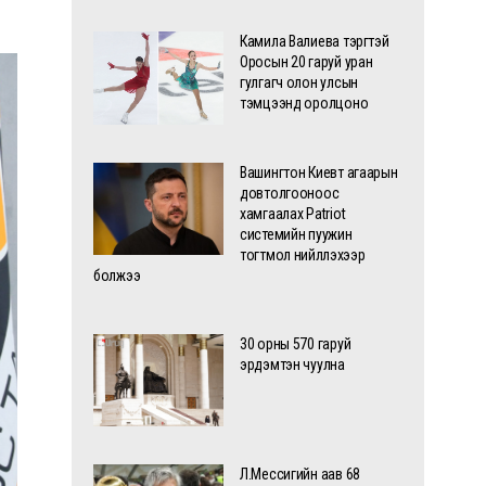
Камила Валиева тэргүүтэй
Оросын 20 гаруй уран
гулгагч олон улсын
тэмцээнд оролцоно
Вашингтон Киевт агаарын
довтолгооноос
хамгаалах Patriot
системийн пуужин
тогтмол нийлүүлэхээр
болжээ
30 орны 570 гаруй
эрдэмтэн чуулна
Л.Мессигийн аав 68