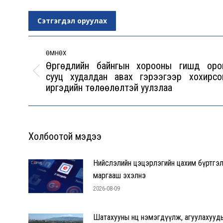
Сэтгэгдэл оруулах
Post
navigation
ӨМНӨХ
Өргөдлийн байнгын хорооны гишүүд оро
сууц худалдан авах гэрээгээр хохирсо
Previous
иргэдийн төлөөлөлтэй уулзлаа
post:
Холбоотой мэдээ
Нийслэлийн цэцэрлэгийн цахим бүртгэ
маргааш эхэлнэ
2026-08-09
Шатахууны нөөц нэмэгдүүлж, агуулахууд