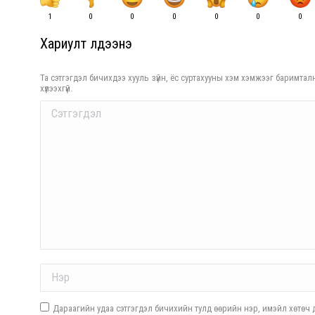
1
0
0
0
0
0
0
Хариулт үлдээнэ үү
Та сэтгэгдэл бичихдээ хууль зүйн, ёс суртахууны хэм хэмжээг баримталн
хүлээхгүй.
Comment
Name *
Дараагийн удаа сэтгэгдэл бичихийн тулд өөрийн нэр, имэйл хөтөч д