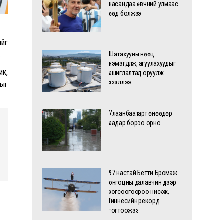
насандаа өвчний улмаас
өөд болжээ
ийг
.
Шатахууны нөөц
нэмэгдүүлж, агуулахуудыг
ик,
ашиглалтад оруулж
эхэллээ
ыг
Улаанбаатарт өнөөдөр
аадар бороо орно
97 настай Бетти Бромаж
онгоцны далавчин дээр
зогсоогоороо нисэж,
Гиннесийн рекорд
тогтоожээ