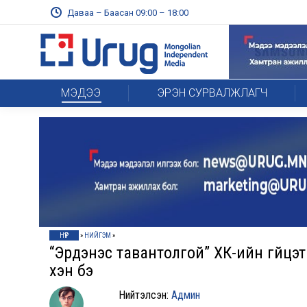
Даваа – Баасан 09:00 – 18:00
МЭДЭЭ
ЭРЭН СУРВАЛЖЛАГЧ
НҮҮР
»
НИЙГЭМ
»
“Эрдэнэс тавантолгой” ХК-ийн гүйц
хэн бэ
Нийтэлсэн:
Админ