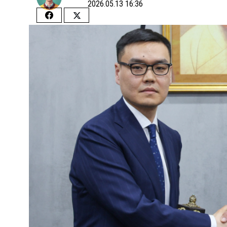
2026.05.13 16:36
Share
Share
on
on
Facebook
Twitter