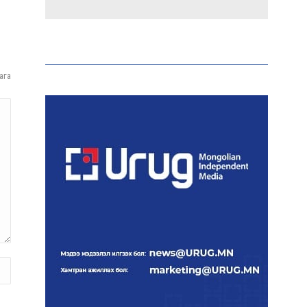
Аи-92 автобензиний
импорт, тээвэрлэлт,
түгээлтийг 24 цагаар
шуурхай зохион байгуулж
ага
байна
Тайландад 14 настай
сурагч сургуулийнхаа
багш, сурагчид руу гал
нээжээ
Ерөнхий сайд БНХАУ-аас
сар бүр 12-15 мянган тонн
АИ-92 автобензин
тогтмол нийлүүлэх хүсэлт
тавилаа
Бамбай хоншоорт могойд