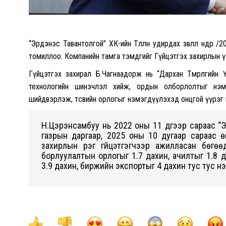
“Эрдэнэс Тавантолгой” ХК-ийн Төлөөлөн удирдах зөвлөл өнөөд
томиллоо. Компанийн тамга тэмдгийг Гүйцэтгэх захирлын ү
Гүйцэтгэх захирал Б.Чагнаадорж нь “Дархан Төмөрлөгийн
технологийн шинэчлэл хийж, ордын олборлолтыг нэм
шийдвэрлэж, төсвийн орлогыг нэмэгдүүлэхэд онцгой үүрэг
Н.Цэрэнсамбуу нь 2022 оны 11 дүгээр сараас “
газрын даргаар, 2025 оны 10 дугаар сараас өн
захирлын үүрэг гүйцэтгэгчээр ажилласан бөгөө
борлуулалтын орлогыг 1.7 дахин, ачилтыг 1.8 
3.9 дахин, биржийн экспортыг 4 дахин тус тус нэ