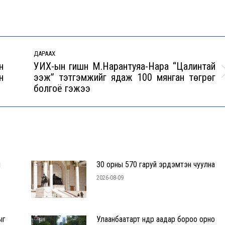
ДАРААХ
н
УИХ-ын гишүүн М.Нарантуяа-Нара “Цалинтай
н
ээж” тэтгэмжийг ядаж 100 мянган төгрөг
Next
болгоё гэжээ
post:
л
30 орны 570 гаруй эрдэмтэн чуулна
2026-08-09
ыг
Улаанбаатарт өнөөдөр аадар бороо орно