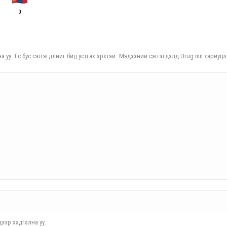
0
а уу. Ёс бус сэтгэгдлийг бид устгах эрхтэй. Мэдээний сэтгэгдэлд Urug.mn хариуцл
ээр хадгална уу.