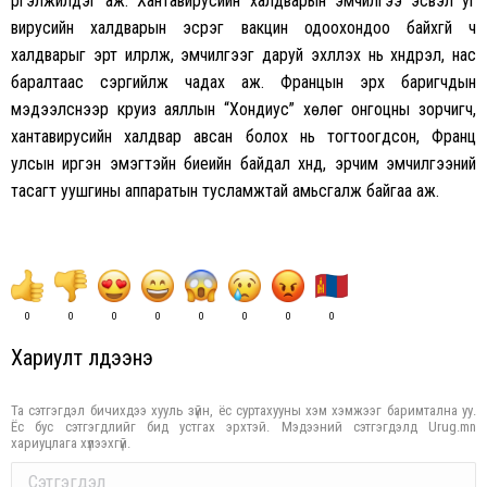
үргэлжилдэг аж. Хантавирусийн халдварын эмчилгээ эсвэл уг
вирусийн халдварын эсрэг вакцин одоохондоо байхгүй ч
халдварыг эрт илрүүлж, эмчилгээг даруй эхлүүлэх нь хүндрэл, нас
баралтаас сэргийлж чадах аж. Францын эрх баригчдын
мэдээлснээр круиз аяллын “Хондиус” хөлөг онгоцны зорчигч,
хантавирусийн халдвар авсан болох нь тогтоогдсон, Франц
улсын иргэн эмэгтэйн биеийн байдал хүнд, эрчим эмчилгээний
тасагт уушгины аппаратын тусламжтай амьсгалж байгаа аж.
0
0
0
0
0
0
0
0
Хариулт үлдээнэ үү
Та сэтгэгдэл бичихдээ хууль зүйн, ёс суртахууны хэм хэмжээг баримтална уу.
Ёс бус сэтгэгдлийг бид устгах эрхтэй. Мэдээний сэтгэгдэлд Urug.mn
хариуцлага хүлээхгүй.
Comment