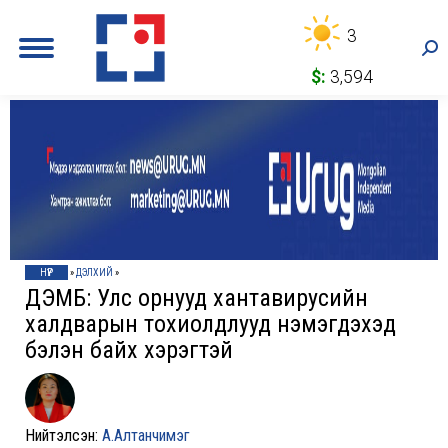
3
Sea
$:
3,594
НҮҮР
»
ДЭЛХИЙ
»
ДЭМБ: Улс орнууд хантавирусийн
халдварын тохиолдлууд нэмэгдэхэд
бэлэн байх хэрэгтэй
Нийтэлсэн:
А.Алтанчимэг