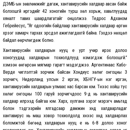
ДЭМБ-ын зөвлөмжийг дагаж, хантавирусийн халдвар авсан байж
болзошгүй иргэдийг 42 хоногийн турш хөл хорьж, хавьтлуудад
хяналт тавих шаардлагатайг онцолжээ. Тедрос Адханом
Гебрейесус, “Яг одоогийн байдлаар хантавирусийн халдвар өргөн
хүрээг хамарч тархах эрсдэл ажиглагдахгүй байна. Гэхдээ нөхцөл
байдал өөрчлөгдөж болно.
Хантавирусийн халдварын нууц үе урт учир ирэх долоо
хоногуудад халдварын тохиолдлууд нэмэгдэж болзошгүй.”
хэмээн өнгөрсөн мягмар гарагт мэдэгджээ. Аргентинаас Кабо-
Верде чиглэлтэй зорчиж байсан Хондиус хөлөг онгоцны 3
зорчигч, Нидерланд улсын 2 иргэн, ХБНГУ-ын нэг иргэн,
хантавирусийн халдварын улмаас нас барсан юм. Түүнээс хойш тус
хөлөг онгоцны 100 гаруй зорчигчдоос 9-д нь хантавирусийн
халдвар илрээд байгаа юм. Харх, хулгана зэрэг мэрэгч амьтад
болон тэдгээрийн ялгадсаар дамжин хүнд халдварладаг
хантавирус нь маш ховор тохиолдолд хүнээс хүнд халдварлах
боломжтой бөгөөд халдварын нууц үе нь 6-8 долоо хоног