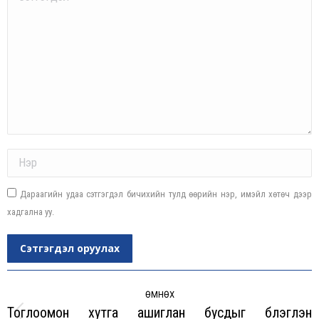
Name *
Дараагийн удаа сэтгэгдэл бичихийн тулд өөрийн нэр, имэйл хөтөч дээр
хадгална уу.
Сэтгэгдэл оруулах
Post
navigation
ӨМНӨХ
Тоглоомон хутга ашиглан бусдыг бүлэглэн