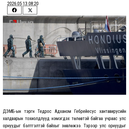
2026.05.13 08:20
Share
Share
on
on
Facebook
Twitter
ДЭМБ-ын тэргүүн Тедрос Адханом Гебрейесус хантавирусийн
халдварын тохиолдлууд нэмэгдэх төлөвтэй байгаа учраас улс
орнуудыг бэлтгэлтэй байхыг зөвлөжээ. Тэрээр улс орнуудыг