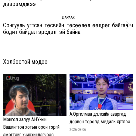
Previous
дээрэмджээ
post:
ДАРААХ
Сонгууль угтсан төсвийн төсөөлөл өөдрөг байгаа ч
Next
бодит байдал эрсдэлтэй байна
post:
Холбоотой мэдээ
А.Оргилмаа дэлхийн аваргад
Монгол залуу АНУ-ын
дөрвөн төрөлд медаль хүртлээ
Вашингтон хотын орон гэргүй
2026-08-06
эмэгтэйг хүчирхийлэгчээс