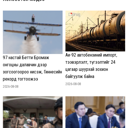
Аи-92 автобензиний импорт,
97 настай Бетти Бромаж
тээвэрлэлт, түгээлтийг 24
онгоцны далавчин дээр
цагаар шуурхай зохион
зогсоогоороо нисэж, Гиннесийн
байгуулж байна
рекорд тогтоожээ
2026-08-08
2026-08-08