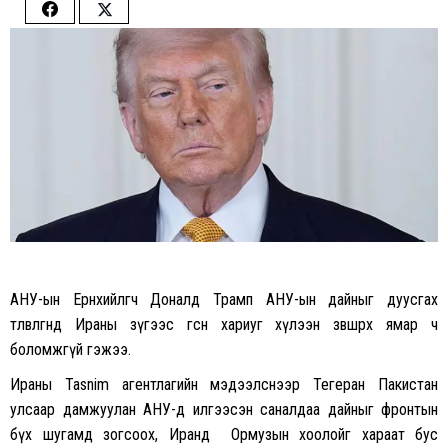
Share
Share
on
on
Facebook
Twitter
АНУ-ын Ерөнхийлөгч Доналд Трамп АНУ-ын дайныг дуусгах
төлөвлөгөөнд Ираны зүгээс өгсөн хариуг хүлээн зөвшөөрөх ямар ч
боломжгүй гэжээ.
Ираны Tasnim агентлагийн мэдээлснээр Тегеран Пакистан
улсаар дамжуулан АНУ-д илгээсэн саналдаа дайныг фронтын
бүх шугамд зогсоох, Иранд Ормузын хоолойг хараат бус