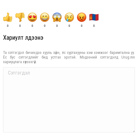
0
0
0
0
0
0
0
0
Хариулт үлдээнэ үү
Та сэтгэгдэл бичихдээ хууль зүйн, ёс суртахууны хэм хэмжээг баримтална уу.
Ёс бус сэтгэгдлийг бид устгах эрхтэй. Мэдээний сэтгэгдэлд Urug.mn
хариуцлага хүлээхгүй.
Comment