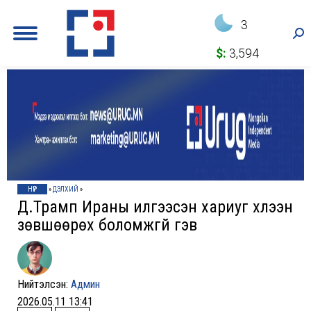
3
Sea
$:
3,594
НҮҮР
»
ДЭЛХИЙ
»
Д.Трамп Ираны илгээсэн хариуг хүлээн
зөвшөөрөх боломжгүй гэв
Нийтэлсэн:
Админ
2026.05.11 13:41