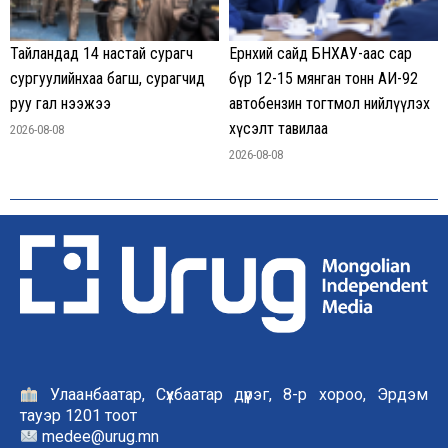
Тайландад 14 настай сурагч
Ерөнхий сайд БНХАУ-аас сар
сургуулийнхаа багш, сурагчид
бүр 12-15 мянган тонн АИ-92
руу гал нээжээ
автобензин тогтмол нийлүүлэх
хүсэлт тавилаа
2026-08-08
2026-08-08
Улаанбаатар, Сүхбаатар дүүрэг, 8-р хороо, Эрдэм
тауэр 1201 тоот
medee@urug.mn