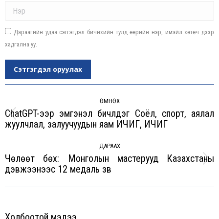
Name *
Дараагийн удаа сэтгэгдэл бичихийн тулд өөрийн нэр, имэйл хөтөч дээр
хадгална уу.
Сэтгэгдэл оруулах
Post
navigation
ӨМНӨХ
ChatGPT-ээр эмгэнэл бичүүлдэг Соёл, спорт, аялал
Previous
жуулчлал, залуучуудын яам ИЧИГ, ИЧИГ
post:
ДАРААХ
Чөлөөт бөх: Монголын мастерууд Казахстаны
Next
дэвжээнээс 12 медаль зүүв
post:
Холбоотой мэдээ