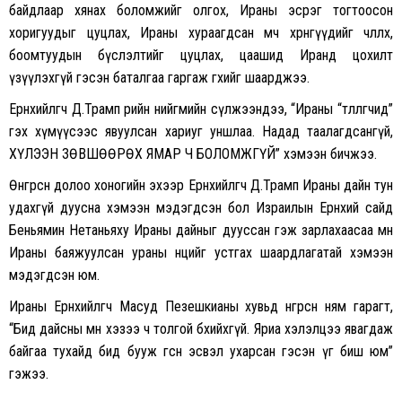
байдлаар хянах боломжийг олгох, Ираны эсрэг тогтоосон
хоригуудыг цуцлах, Ираны хураагдсан өмч хөрөнгүүдийг чөлөөлөх,
боомтуудын бүслэлтийг цуцлах, цаашид Иранд цохилт
үзүүлэхгүй гэсэн баталгаа гаргаж өгөхийг шаарджээ.
Ерөнхийлөгч Д.Трамп өөрийн нийгмийн сүлжээндээ, “Ираны “төлөөлөгчид”
гэх хүмүүсээс явуулсан хариуг уншлаа. Надад таалагдсангүй,
ХҮЛЭЭН ЗӨВШӨӨРӨХ ЯМАР Ч БОЛОМЖГҮЙ” хэмээн бичжээ.
Өнгөрсөн долоо хоногийн эхээр Ерөнхийлөгч Д.Трамп Ираны дайн тун
удахгүй дуусна хэмээн мэдэгдсэн бол Израилын Ерөнхий сайд
Беньямин Нетаньяху Ираны дайныг дууссан гэж зарлахаасаа өмнө
Ираны баяжуулсан ураны нөөцийг устгах шаардлагатай хэмээн
мэдэгдсэн юм.
Ираны Ерөнхийлөгч Масуд Пезешкианы хувьд өнгөрсөн ням гарагт,
“Бид дайсны өмнө хэзээ ч толгой бөхийхгүй. Яриа хэлэлцээ явагдаж
байгаа тухайд бид бууж өгсөн эсвэл ухарсан гэсэн үг биш юм”
гэжээ.