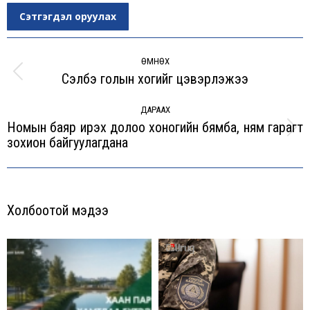
Сэтгэгдэл оруулах
Post
navigation
ӨМНӨХ
Сэлбэ голын хогийг цэвэрлэжээ
Previous
post:
ДАРААХ
Номын баяр ирэх долоо хоногийн бямба, ням гарагт
Next
зохион байгуулагдана
post:
Холбоотой мэдээ