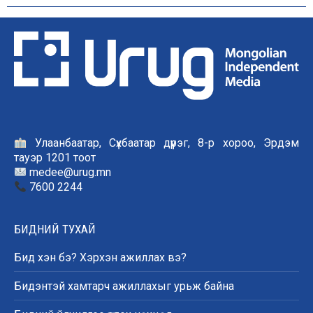
Улаанбаатар, Сүхбаатар дүүрэг, 8-р хороо, Эрдэм
тауэр 1201 тоот
medee@urug.mn
7600 2244
БИДНИЙ ТУХАЙ
Бид хэн бэ? Хэрхэн ажиллах вэ?
Бидэнтэй хамтарч ажиллахыг урьж байна