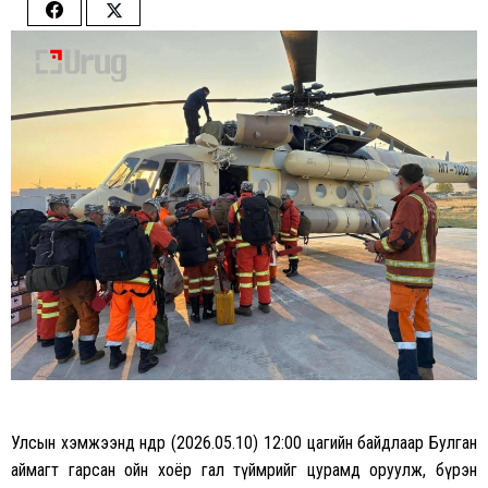
Share
Share
on
on
Facebook
Twitter
Улсын хэмжээнд өнөөдөр (2026.05.10) 12:00 цагийн байдлаар Булган
аймагт гарсан ойн хоёр гал түймрийг цурамд оруулж, бүрэн