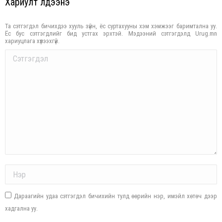
Хариулт үлдээнэ үү
Та сэтгэгдэл бичихдээ хууль зүйн, ёс суртахууны хэм хэмжээг баримтална уу.
Ёс бус сэтгэгдлийг бид устгах эрхтэй. Мэдээний сэтгэгдэлд Urug.mn
хариуцлага хүлээхгүй.
Comment
Name *
Дараагийн удаа сэтгэгдэл бичихийн тулд өөрийн нэр, имэйл хөтөч дээр
хадгална уу.