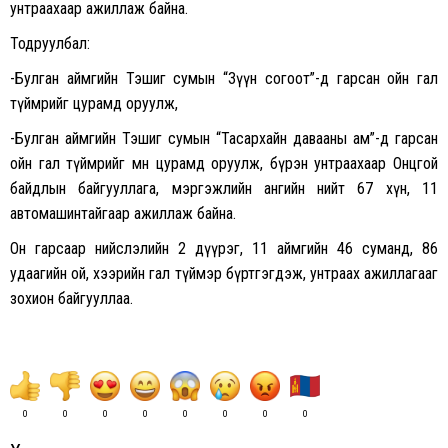
унтраахаар ажиллаж байна.
Тодруулбал:
-Булган аймгийн Тэшиг сумын “Зүүн согоот”-д гарсан ойн гал
түймрийг цурамд оруулж,
-Булган аймгийн Тэшиг сумын “Тасархайн давааны ам”-д гарсан
ойн гал түймрийг мөн цурамд оруулж, бүрэн унтраахаар Онцгой
байдлын байгууллага, мэргэжлийн ангийн нийт 67 хүн, 11
автомашинтайгаар ажиллаж байна.
Он гарсаар нийслэлийн 2 дүүрэг, 11 аймгийн 46 суманд, 86
удаагийн ой, хээрийн гал түймэр бүртгэгдэж, унтраах ажиллагааг
зохион байгууллаа.
0
0
0
0
0
0
0
0