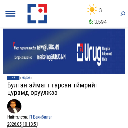
3
Sea
$:
3,594
НҮҮР
»
МЭДЭЭ
»
Булган аймагт гарсан түймрийг
цурамд оруулжээ
Нийтэлсэн:
П Баянбилэг
2026.05.10 13:51