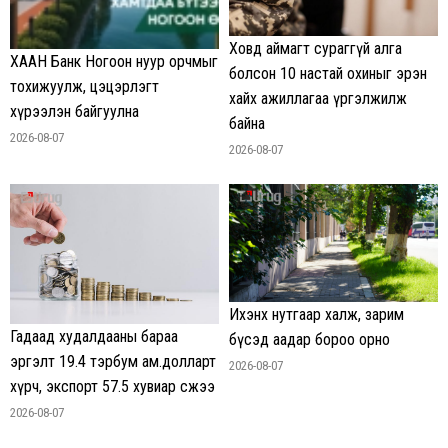
Ховд аймагт сураггүй алга
ХААН Банк Ногоон нуур орчмыг
болсон 10 настай охиныг эрэн
тохижуулж, цэцэрлэгт
хайх ажиллагаа үргэлжилж
хүрээлэн байгуулна
байна
2026-08-07
2026-08-07
Ихэнх нутгаар халж, зарим
Гадаад худалдааны бараа
бүсэд аадар бороо орно
эргэлт 19.4 тэрбум ам.долларт
2026-08-07
хүрч, экспорт 57.5 хувиар өсжээ
2026-08-07