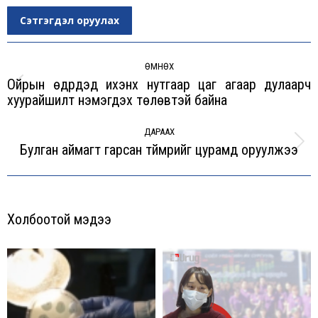
Сэтгэгдэл оруулах
Post
navigation
ӨМНӨХ
Ойрын өдрүүдэд ихэнх нутгаар цаг агаар дулаарч
Previous
хуурайшилт нэмэгдэх төлөвтэй байна
post:
ДАРААХ
Булган аймагт гарсан түймрийг цурамд оруулжээ
Next
post:
Холбоотой мэдээ