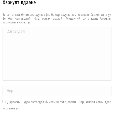
Хариулт үлдээнэ үү
Та сэтгэгдэл бичихдээ хууль зүйн, ёс суртахууны хэм хэмжээг баримтална уу.
Ёс бус сэтгэгдлийг бид устгах эрхтэй. Мэдээний сэтгэгдэлд Urug.mn
хариуцлага хүлээхгүй.
Comment
Name *
Дараагийн удаа сэтгэгдэл бичихийн тулд өөрийн нэр, имэйл хөтөч дээр
хадгална уу.