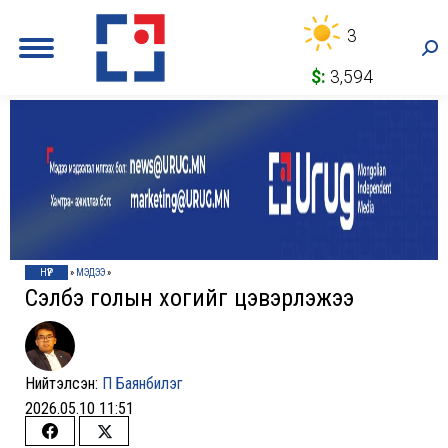
3
Sea
$:
3,594
НҮҮР
»
МЭДЭЭ
»
Сэлбэ голын хогийг цэвэрлэжээ
Нийтэлсэн:
П Баянбилэг
2026.05.10 11:51
Share
Share