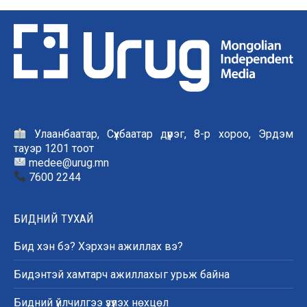
Улаанбаатар, Сүхбаатар дүүрэг, 8-р хороо, Эрдэм
тауэр 1201 тоот
medee@urug.mn
7600 2244
БИДНИЙ ТУХАЙ
Бид хэн бэ? Хэрхэн ажиллах вэ?
Бидэнтэй хамтарч ажиллахыг урьж байна
Бидний үйлчилгээ үзүүлэх нөхцөл