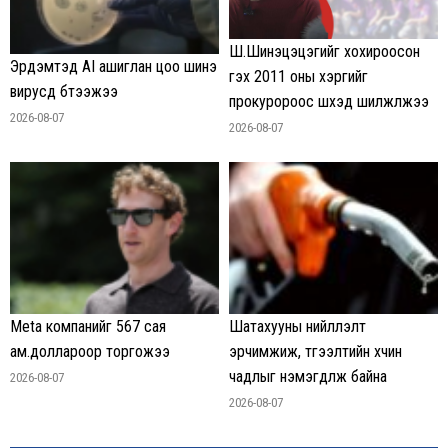
Ш.Шинэцэцэгийг хохироосон
Эрдэмтэд AI ашиглан цоо шинэ
гэх 2011 оны хэргийг
вирусүүд бүтээжээ
прокуророос шүүхэд шилжүүлжээ
2026-08-07
2026-08-07
Meta компанийг 567 сая
Шатахууны нийлүүлэлт
ам.доллароор торгожээ
эрчимжиж, түгээлтийн хүчин
чадлыг нэмэгдүүлж байна
2026-08-07
2026-08-07