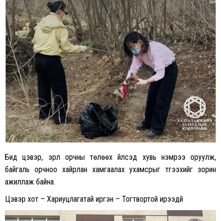
Бид цэвэр, эрүүл орчны төлөөх үйлсэд хувь нэмрээ оруулж,
байгаль орчноо хайрлан хамгаалах ухамсрыг түгээхийг зорин
ажиллаж байна.
Цэвэр хот – Хариуцлагатай иргэн – Тогтвортой ирээдүй