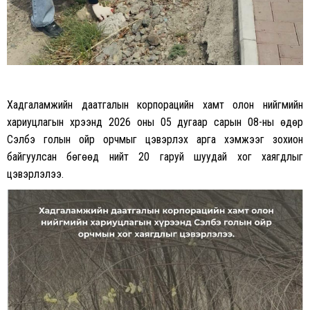
Хадгаламжийн даатгалын корпорацийн хамт олон нийгмийн
хариуцлагын хүрээнд 2026 оны 05 дугаар сарын 08-ны өдөр
Сэлбэ голын ойр орчмыг цэвэрлэх арга хэмжээг зохион
байгуулсан бөгөөд нийт 20 гаруй шуудай хог хаягдлыг
цэвэрлэлээ.