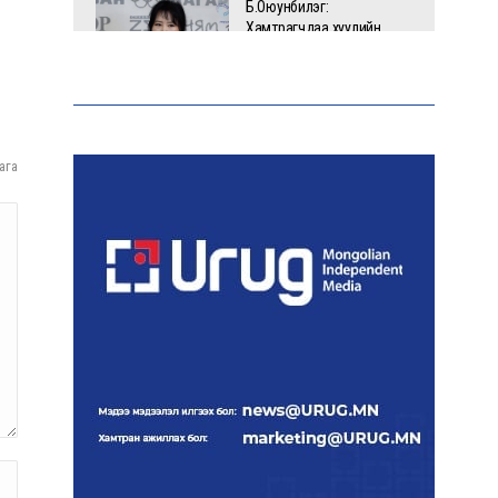
Б.Оюунбилэг:
Хамтрагчдаа хуулийн
байгууллагаар далайлгаж
дарамталсан
Б.Дашпүрэв: Шатахууны
нийлүүлэлт хэвийн
ага
үргэлжилж, нөөцийг
нэмэгдүүлэхэд анхаарч
байна
Д.Амарбаясгалан: Зах
зээлийн буруу бодлого
шатахууны хямралаар
илэрч байна
Голомт банк АНЭУ-ын
Mashreq банканд Дирхам
валютын данс нээлээ