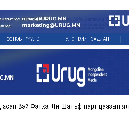
ӨРӨГ НЭВТРҮҮЛЭГ
УЛС ТӨРИЙН ЗАДЛАН
асан Вэй Фэнхэ, Ли Шаньфү нарт цаазын ял