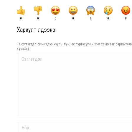
0
0
0
0
0
0
0
Хариулт үлдээнэ үү
Та сэтгэгдэл бичихдээ хууль зүйн, ёс суртахууны хэм хэмжээг баримталн
хүлээхгүй.
Comment
Name *