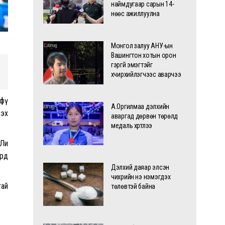
наймдугаар сарын 14-
нөөс ажиллуулна
Монгол залуу АНУ-ын
Вашингтон хотын орон
гэргүй эмэгтэйг
хүчирхийлэгчээс аварчээ
ьфү
А.Оргилмаа дэлхийн
лэх
аваргад дөрвөн төрөлд
медаль хүртлээ
 Ли
ард
Дэлхий даяар элсэн
чихрийн үнэ нэмэгдэх
тай
төлөвтэй байна