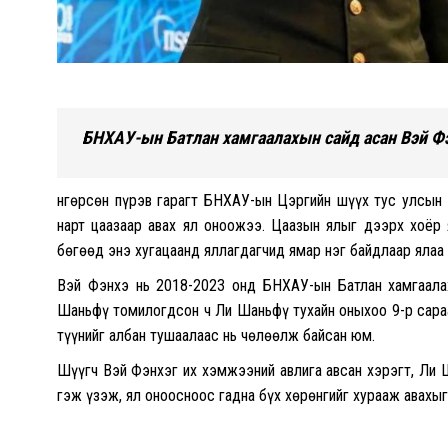
БНХАУ-ын Батлан хамгаалахын сайд асан Вэй Фэ
Өнгөрсөн пүрэв гарагт БНХАУ-ын Цэргийн шүүх тус улсын
нарт цаазаар авах ял оноожээ. Цаазын ялыг дээрх хоёр 
бөгөөд энэ хугацаанд яллагдагчид ямар нэг байдлаар ялаа
Вэй Фэнхэ нь 2018-2023 онд БНХАУ-ын Батлан хамгаала
Шаньфү томилогдсон ч Ли Шаньфү тухайн оныхоо 9-р сараа
түүнийг албан тушаалаас нь чөлөөлж байсан юм.
Шүүгч Вэй Фэнхэг их хэмжээний авлига авсан хэрэгт, Ли 
гэж үзэж, ял оноосноос гадна бүх хөрөнгийг хурааж авахы