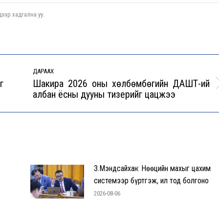
ээр хадгална уу.
ДАРААХ
г
Шакира 2026 оны хөлбөмбөгийн ДАШТ-ий
Next
албан ёсны дууны тизерийг цацжээ
post:
З.Мэндсайхан: Нөөцийн махыг цахим
системээр бүртгэж, ил тод болгоно
2026-08-06