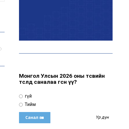
Эрчим хүчний сайд
Б.Найдалаа: Дундговийн
эрчим хүчний томоохон
төслүүдэд дэмжлэг үзүүлнэ
Давхардсан
зохицуулалтыг бууруулах
хүрээнд 83 дүрэм, журмыг
цуцалжээ
Монгол Улсын 2026 оны төсвийн
төсөлд саналаа өгсөн үү?
Өчигдөр 102 тусгай
дугаарт 2321 дуудлага,
Үгүй
мэдээлэл бүртгэгджээ
Тийм
Үр дүн
Монголын шигшээ баг
Японд хамтарсан