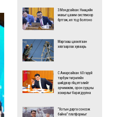
З.Мэндсайхан: Нөөцийн
махыг цахим системээр
бүртгэж, ил тод болгоно
Маргааш цахилгаан
хязгаарлах хуваарь
С.Амарсайхан: 60 гаруй
тэрбум төгрөгийн
шийдвэр гүйцэтгэлийг
эрчимжүүлж, орон сууцны
хохирлыг барагдуулна
“Хотын дарга сонсож
байна” платформыг