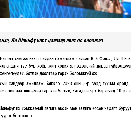
нхэ, Ли Шаньфү нарт цаазаар авах ял оноожээ
 Батлан хамгаалахын сайдаар ажиллаж байсан Вэй Фэнхэ, Ли Шан
яллагдагч тус бүр хоёр жил хорих ял эдэлсний дараа гүйцэлдүү
 хөнгөлүүлэх, батлан даалтаар гарах боломжгүй аж.
хын сайдаар ажиллаж байжээ. 2023 оны 3-р сард түүний оронд
с олон нийтийн өмнө гарахаа больж, Хятадын эрх баригчид 10-р с
Шаньфүг их хэмжээний авлига авсан мөн авлига өгсөн хэрэгт буруу
г үүрэг болгожээ.