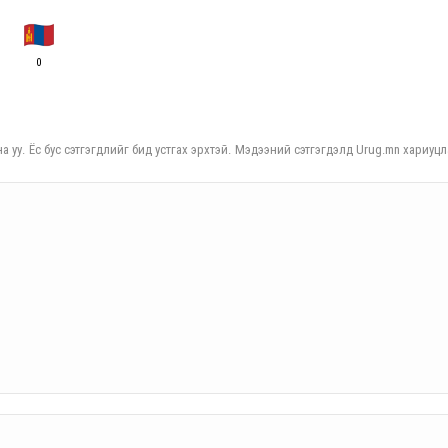
0
а уу. Ёс бус сэтгэгдлийг бид устгах эрхтэй. Мэдээний сэтгэгдэлд Urug.mn хариуцл