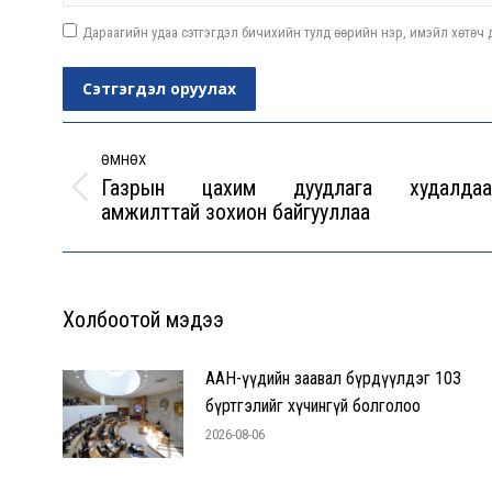
Дараагийн удаа сэтгэгдэл бичихийн тулд өөрийн нэр, имэйл хөтөч д
Сэтгэгдэл оруулах
Post
navigation
ӨМНӨХ
Газрын цахим дуудлага худалдаа
Previous
амжилттай зохион байгууллаа
post:
Холбоотой мэдээ
ААН-үүдийн заавал бүрдүүлдэг 103
бүртгэлийг хүчингүй болголоо
2026-08-06