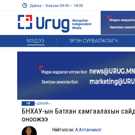
Даваа – Баасан 09:00 – 18:00
МЭДЭЭ
ЭРЭН СУРВАЛЖЛАГЧ
НҮҮР
»
ДЭЛХИЙ
»
БНХАУ-ын Батлан хамгаалахын сайд 
оноожээ
Нийтэлсэн:
А.Алтанчимэг