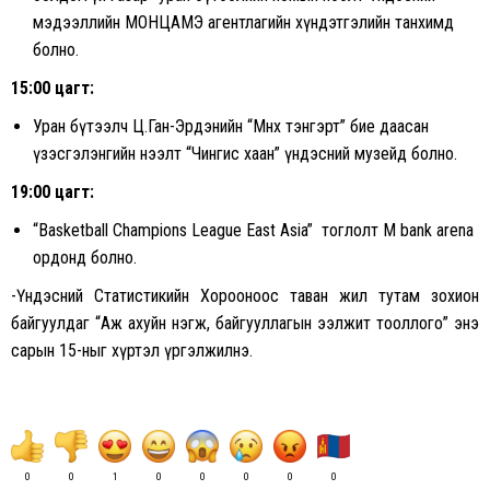
мэдээллийн МОНЦАМЭ агентлагийн хүндэтгэлийн танхимд
болно.
15:00 цагт:
Уран бүтээлч Ц.Ган-Эрдэнийн “Мөнх тэнгэрт” бие даасан
үзэсгэлэнгийн нээлт “Чингис хаан” үндэсний музейд болно.
19:00 цагт:
“Basketball Champions League East Asia” тоглолт M bank arena
ордонд болно.
-Үндэсний Статистикийн Хорооноос таван жил тутам зохион
байгуулдаг “Аж ахуйн нэгж, байгууллагын ээлжит тооллого” энэ
сарын 15-ныг хүртэл үргэлжилнэ.
0
0
1
0
0
0
0
0