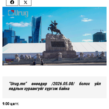
Share
Share
on
on
Facebook
Twitter
“Urug.mn” өнөөдөр /2026.05.08/ болох үйл
явдлын хураангуйг хүргэж байна
9:00 цагт: