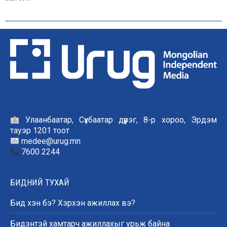
Улаанбаатар, Сүхбаатар дүүрэг, 8-р хороо, Эрдэм
тауэр 1201 тоот
medee@urug.mn
7600 2244
БИДНИЙ ТУХАЙ
Бид хэн бэ? Хэрхэн ажиллах вэ?
Бидэнтэй хамтарч ажиллахыг урьж байна