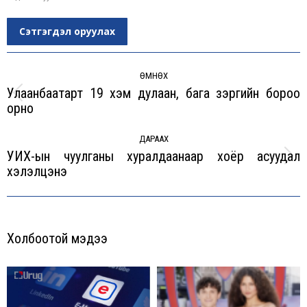
Сэтгэгдэл оруулах
Post
navigation
ӨМНӨХ
Улаанбаатарт 19 хэм дулаан, бага зэргийн бороо
Previous
орно
post:
ДАРААХ
УИХ-ын чуулганы хуралдаанаар хоёр асуудал
Next
хэлэлцэнэ
post:
Холбоотой мэдээ