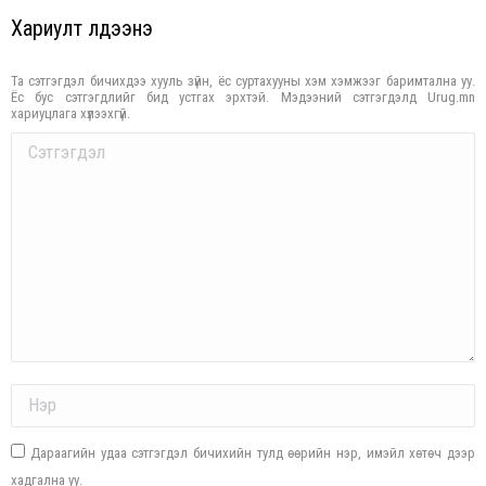
Хариулт үлдээнэ үү
Та сэтгэгдэл бичихдээ хууль зүйн, ёс суртахууны хэм хэмжээг баримтална уу.
Ёс бус сэтгэгдлийг бид устгах эрхтэй. Мэдээний сэтгэгдэлд Urug.mn
хариуцлага хүлээхгүй.
Comment
Name *
Дараагийн удаа сэтгэгдэл бичихийн тулд өөрийн нэр, имэйл хөтөч дээр
хадгална уу.