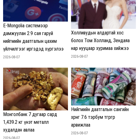
E-Mongolia системээр
Холливудын алдартай хос
дамжуулан 2.9 сая гаруй
болох Том Холланд, Зендаяа
нийгмийн даатгалын цахим
нар нууцаар хуримаа хийжээ
үйлчилгээг иргэдэд хүргэлээ
2026-08-07
2026-08-07
Нийгмийн даатгалын сангийн
Монголбанк 7 дугаар сард
хөрөнгө 7.6 тэрбум төгрөгөөр
1,439.2 кг үнэт металл
арвижлаа
худалдан авлаа
2026-08-07
2026-08-07