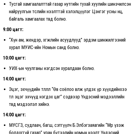
Тусгай хамгаалалттай газар нутгийн тухай хуулийн шинэчилсэн
найруулгын төслийн нээлттэй хэлэлцүүлэг Цэнгэг усны нөөц,
байгаль хамгаалах төвд болно.
9:00 цагт:
“Хүн ам, жендэр, хөгжлийн асуудлууд” эрдэм шинжилгээний
хурал МУИС-ийн Номын санд болно.
10:00 цагт:
УИХ-ын чуулганы нэгдсэн хуралдаан болно.
14:00 цагт:
Эцэг, эхчүүдийн төлөөлөл “Өв соёлоо өвлөж үлдэх үр хүүхдийнхээ
төлөө эцэг эхчүүд нэгдэх цаг” сэдвээр Үндэсний мэдээллийн
төвд мэдээлэл хийнэ.
14:00 цагт:
МУСГЗ, судлаач, багш, сэтгүүлч Б.Элбэгзаяагийн “Мөр үзэж
болдоггүй газар” уран бүтээлийн номын нээлт Үндэсний