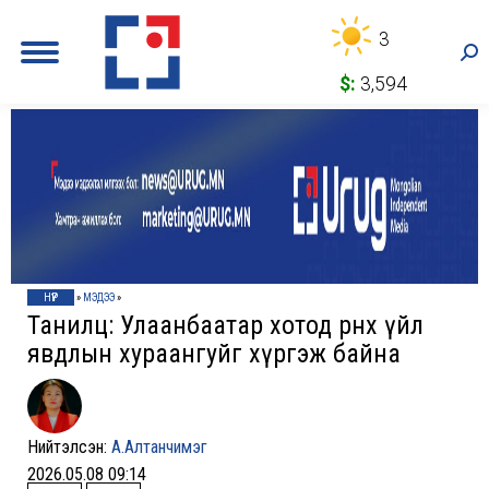
3
Sea
$:
3,594
НҮҮР
»
МЭДЭЭ
»
Танилц: Улаанбаатар хотод өрнөх үйл
явдлын хураангуйг хүргэж байна
Нийтэлсэн:
А.Алтанчимэг
2026.05.08 09:14