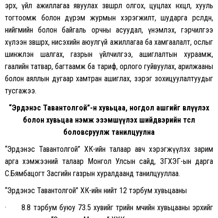
эрх, үйл ажиллагаа явуулах зөвшөөрөл олгох, цуцлах нөхцөл, хууль
тогтоомж болон дүрэм журмын хэрэгжилт, шударга өрсөлдөөн,
нийгмийн болон байгаль орчны асуудал, үнэмлэх, гэрчилгээ
хүлээн зөвшөөрөх, нисэхийн аюулгүй ажиллагаа ба хамгаалалт, ослыг
шинжлэн шалгах, газрын үйлчилгээ, ашиглалтын хураамж,
гаалийн татвар, багтаамж ба тариф, орлого гуйвуулах, арилжааны
болон аяллын дугаар хамтран ашиглах, зэрэг зохицуулалтуудыг
тусгажээ.
“Эрдэнэс Тавантолгой”-н хувьцаа, ногдол ашгийг өвлүүлэх
болон хувьцаа нэмж эзэмшүүлэх шийдвэрийн төсөл
боловсруулж танилцуулна
“Эрдэнэс Тавантолгой” ХК-ийн талаар авч хэрэгжүүлэх зарим
арга хэмжээний талаар Монгол Улсын сайд, ЗГХЭГ-ын дарга
С.Бямбацогт Засгийн газрын хуралдаанд танилцууллаа.
“Эрдэнэс Тавантолгой” ХК-ийн нийт 12 тэрбум хувьцааны
· 8.8 тэрбум буюу 73.5 хувийг төрийн өмчийн хувьцааны эрхийг