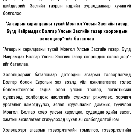
шийдвэрийг Засгийн газрын өнөөдрийн хуралдаанаар хүчингүй
болголоо.
“Агаарын харилцааны тухай Монгол Улсын Засгийн газар,
Бүгд Найрамдах Болгар Улсын Засгийн газар хоорондын
хэлэлцээр”-ийг баталлаа
“Агаарын харилцааны тухай Монгол Улсын Засгийн газар, Бүгд
Найрамдах Болгар Улсын Засгийн газар хоорондын хэлэлцээр”-
ийг баталлаа.
Хэлэлцээрийг баталснаар дотоодын агаарын тээвэрлэгчид
Болгар болон Европын зах зээлд үйл ажиллагаагаа тэлэх
боломжтойгоос гадна олон улсын тээвэр, логистикийн
сүлжээнд холбогдож нислэгийн сүлжээг өргөжүүлэх, зорчигч
урсгалыг нэмэгдүүлэх, аялал жуулчлалыг дэмжих, түүнчлэн
Монгол, Болгар хоёр улсын харилцаа, худалдаа-эдийн засаг,
хамтын ажиллагааг хөгжүүлэхэд чухал ач холбогдолтой юм.
Хэлэлцээрт агаарын тээвэрлэгчийн томилгоо, тээвэрлэлтийн