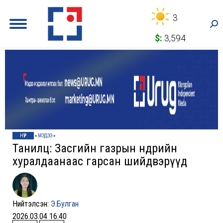
3
Sea
$:
3,594
НҮҮР
»
МЭДЭЭ
»
Танилц: Засгийн газрын өнөөдрийн
хуралдаанаас гарсан шийдвэрүүд
Нийтэлсэн:
Э.Булган
2026.03.04 16:40