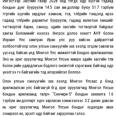
Ингэсгээр Засгийн газар 2028 онд төлөгдөх өндөр хүүтэй гадаад
бондын дүнг бууруулж 14.5 сая ам.доллар буюу 51.7 тэрбум
төгрөгийн хүүгийн зардлыг хэмнэж, төсөв, төлбөрийн тэнцэлд ирэх
гадаад төлбөрийн дарамтыг бууруулж, гадаад валютын ханшийг
тогтвортой барих, санхүү, эдийн засгийн тогтвортой байдлыг
хангах боломжийг нээлээ. Өнгөрсөн долоо хоногт АНУ болон
Израил Улс хамтран Иран улс руу хийсэн дайралттай
холбоотойгоор олон улсын санхүүгийн зах зээлд огцом савлагаа
үүсээд байсан үед Монгол Улс амжилттай бондоо арилжааллаа.
Энэ нь хөрөнгө оруулагчид Монгол Улсын макро эдийн засгийн төлөв
болон өрийн удирдлагын бодлого оновчтой хэрэгжиж байгаад өндөр
үнэлгээ өгч байгаагийн тод илэрхийлэл боллоо.
Олон улсын санхүүгийн зах зээлд Монгол Улсаас өөр бонд
арилжаалсан улс байгаагүй бөгөөд хөрөнгө оруулагчид Монгол Улсын
бондын арилжаанд төвлөрч “Сенчири-5” бондын захиалга 1.6
тэрбум ам.долларт хүрч зарласан хэмжээнээс 3.2 дахин давсан
нь хөрөнгө оруулагчид Монгол Улсын бондыг худалдан авах
сонирхол их, эрэлт өндөр байгааг харууллаа гэлээ.