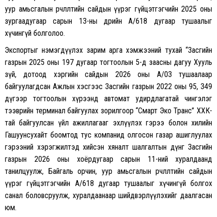
уур амьсгалын өөрчлөлтийн сайдын үүрэг гүйцэтгэгчийн 2025 оны
зургаадугаар сарын 13-ны өдрийн А/618 дугаар тушаалыг
хүчингүй болголоо.
Экспортыг нэмэгдүүлэх зарим арга хэмжээний тухай “Засгийн
газрын 2025 оны 197 дугаар тогтоолын 5-д заасны дагуу Хууль
зүй, дотоод хэргийн сайдын 2026 оны А/03 тушаалаар
байгуулагдсан Ажлын хэсгээс Засгийн газрын 2022 оны 95, 349
дүгээр тогтоолын хүрээнд автомат удирдлагатай чингэлэг
тээврийн терминал байгуулах зорилгоор “Смарт Эко Транс” ХХК-
тай байгуулсан үйл ажиллагааг эхлүүлэх гэрээ болон хилийн
Гашуунсухайт боомтод тус компанид олгосон газар ашиглуулах
гэрээний хэрэгжилтэд хийсэн хяналт шалгалтын дүнг Засгийн
газрын 2026 оны хоёрдугаар сарын 11-ний хуралдаанд
танилцуулж, Байгаль орчин, уур амьсгалын өөрчлөлтийн сайдын
үүрэг гүйцэтгэгчийн А/618 дугаар тушаалыг хүчингүй болгох
санал боловсруулж, хуралдаанаар шийдвэрлүүлэхийг даалгасан
юм.