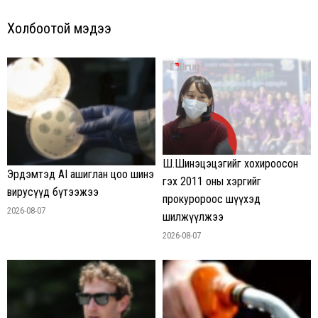
Холбоотой мэдээ
Ш.Шинэцэцэгийг хохироосон
Эрдэмтэд AI ашиглан цоо шинэ
гэх 2011 оны хэргийг
вирусүүд бүтээжээ
прокуророос шүүхэд
2026-08-07
шилжүүлжээ
2026-08-07