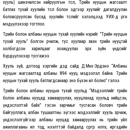
хууль) шинэчилсэн найруулгын төсөл, Төрийн нууцын жагсаалт
батлах тухай хуулийн төсөл болон эдгээр хуулийг дагалдуулан
боловсруулсан бусад хуулийн төслийг хэлэлцээд УИХ-д өргөн
мэдүүлэхээр тогтлоо.
Төрийн болон албаны нууцын тухай хуулийн нэрийг “Төрийн нууцын
тухай хууль” болгон өөрчилж, тус хуулиар зөвхөн төрийн нууцтай
холбогдсон харилцааг зохицуулах эрх зүйн үндсийг
бүрдүүлэхээр тусгажээ.
Хууль зүй, дотоод хэргийн дэд сайд Д.Мөнх-Эрдэнэ “Албаны
нууцын жагсаалтад албаны 894 нууц мэдээлэл байна. Төрийн
нууцын тухай хууль батлагдсанаар энэ бүхэн ил болно” гэлээ.
Төрийн болон албаны нууцын тухай хуульд “Мэдээллийг төрийн
болон албаны нууцад хамааруулах, нууцлахад хуульд нийцсэн,
үндэслэлтэй байх” гэсэн зарчмыг тусгасан боловч төрийн
байгууллага, албан тушаалтны зүгээс мэдээллийг хууль зөрчиж,
үндэслэлгүйгээр албаны нууцад хамааруулах нь төрийн үйл
ажиллагааны ил тод, нээлттэй байдалд сөргөөр нөлөөлөх, иргэдийн