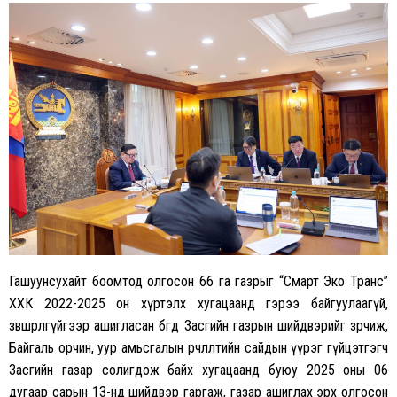
Гашуунсухайт боомтод олгосон 66 га газрыг “Смарт Эко Транс”
ХХК 2022-2025 он хүртэлх хугацаанд гэрээ байгуулаагүй,
зөвшөөрөлгүйгээр ашигласан бөгөөд Засгийн газрын шийдвэрийг зөрчиж,
Байгаль орчин, уур амьсгалын өөрчлөлтийн сайдын үүрэг гүйцэтгэгч
Засгийн газар солигдож байх хугацаанд буюу 2025 оны 06
дугаар сарын 13-нд шийдвэр гаргаж, газар ашиглах эрх олгосон