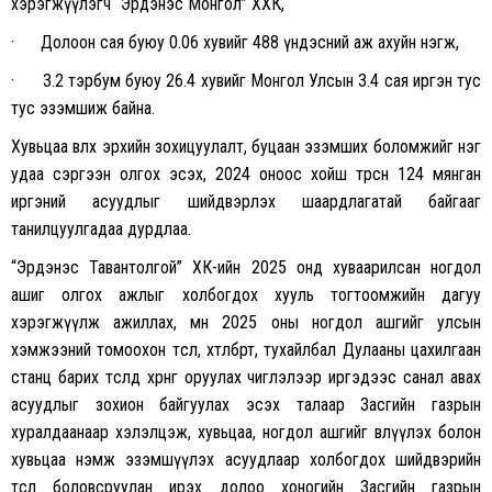
хэрэгжүүлэгч “Эрдэнэс Монгол” ХХК,
· Долоон сая буюу 0.06 хувийг 488 үндэсний аж ахуйн нэгж,
· 3.2 тэрбум буюу 26.4 хувийг Монгол Улсын 3.4 сая иргэн тус
тус эзэмшиж байна.
Хувьцаа өвлөх эрхийн зохицуулалт, буцаан эзэмших боломжийг нэг
удаа сэргээн олгох эсэх, 2024 оноос хойш төрсөн 124 мянган
иргэний асуудлыг шийдвэрлэх шаардлагатай байгааг
танилцуулгадаа дурдлаа.
“Эрдэнэс Тавантолгой” ХК-ийн 2025 онд хуваарилсан ногдол
ашиг олгох ажлыг холбогдох хууль тогтоомжийн дагуу
хэрэгжүүлж ажиллах, мөн 2025 оны ногдол ашгийг улсын
хэмжээний томоохон төсөл, хөтөлбөрт, тухайлбал Дулааны цахилгаан
станц барих төсөлд хөрөнгө оруулах чиглэлээр иргэдээс санал авах
асуудлыг зохион байгуулах эсэх талаар Засгийн газрын
хуралдаанаар хэлэлцэж, хувьцаа, ногдол ашгийг өвлүүлэх болон
хувьцаа нэмж эзэмшүүлэх асуудлаар холбогдох шийдвэрийн
төсөл боловсруулан ирэх долоо хоногийн Засгийн газрын