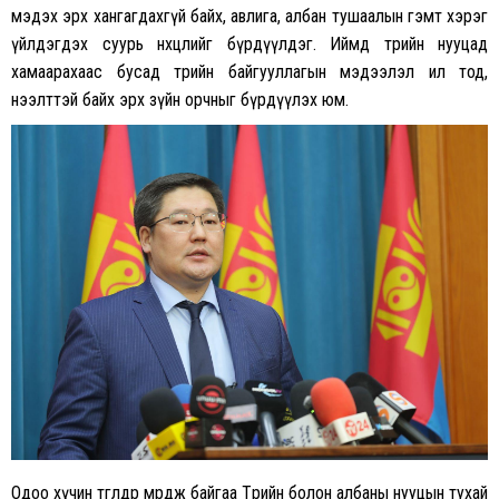
мэдэх эрх хангагдахгүй байх, авлига, албан тушаалын гэмт хэрэг
үйлдэгдэх суурь нөхцөлийг бүрдүүлдэг. Иймд төрийн нууцад
хамаарахаас бусад төрийн байгууллагын мэдээлэл ил тод,
нээлттэй байх эрх зүйн орчныг бүрдүүлэх юм.
Одоо хүчин төгөлдөр мөрдөж байгаа Төрийн болон албаны нууцын тухай