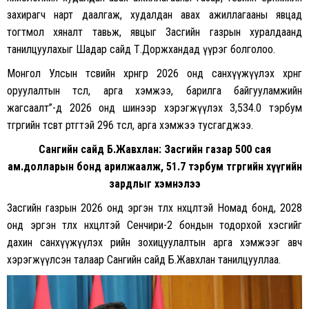
захирагч нарт даалгаж, худалдан авах ажиллагааны явцад
тогтмол хяналт тавьж, явцыг Засгийн газрын хуралдаанд
танилцуулахыг Шадар сайд Т.Доржхандад үүрэг болголоо.
Монгол Улсын төсвийн хөрөнгөөр 2026 онд санхүүжүүлэх хөрөнгө
оруулалтын төсөл, арга хэмжээ, барилга байгууламжийн
жагсаалт”-д 2026 онд шинээр хэрэгжүүлэх 3,534.0 тэрбум
төгрөгийн төсөвт өртөгтэй 296 төсөл, арга хэмжээ тусгагджээ.
Сангийн сайд Б.Жавхлан: Засгийн газар 500 сая
ам.долларын бонд арилжаалж, 51.7 тэрбум төгрөгийн хүүгийн
зардлыг хэмнэлээ
Засгийн газрын 2026 онд эргэн төлөх нөхцөлтэй Номад бонд, 2028
онд эргэн төлөх нөхцөлтэй Сенчири-2 бондын тодорхой хэсгийг
дахин санхүүжүүлэх өрийн зохицуулалтын арга хэмжээг авч
хэрэгжүүлсэн талаар Сангийн сайд Б.Жавхлан танилцууллаа.