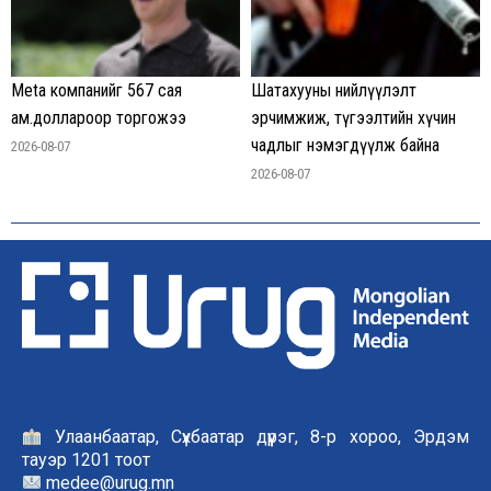
Meta компанийг 567 сая
Шатахууны нийлүүлэлт
ам.доллароор торгожээ
эрчимжиж, түгээлтийн хүчин
чадлыг нэмэгдүүлж байна
2026-08-07
2026-08-07
Улаанбаатар, Сүхбаатар дүүрэг, 8-р хороо, Эрдэм
тауэр 1201 тоот
medee@urug.mn