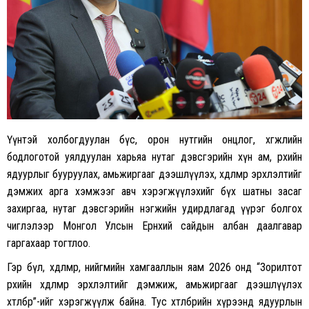
Үүнтэй холбогдуулан бүс, орон нутгийн онцлог, хөгжлийн
бодлоготой уялдуулан харьяа нутаг дэвсгэрийн хүн ам, өрхийн
ядуурлыг бууруулах, амьжиргааг дээшлүүлэх, хөдөлмөр эрхлэлтийг
дэмжих арга хэмжээг авч хэрэгжүүлэхийг бүх шатны засаг
захиргаа, нутаг дэвсгэрийн нэгжийн удирдлагад үүрэг болгох
чиглэлээр Монгол Улсын Ерөнхий сайдын албан даалгавар
гаргахаар тогтлоо.
Гэр бүл, хөдөлмөр, нийгмийн хамгааллын яам 2026 онд “Зорилтот
өрхийн хөдөлмөр эрхлэлтийг дэмжиж, амьжиргааг дээшлүүлэх
хөтөлбөр”-ийг хэрэгжүүлж байна. Тус хөтөлбөрийн хүрээнд ядуурлын