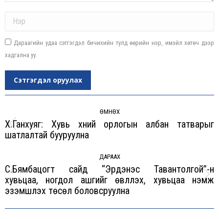
Name *
Дараагийн удаа сэтгэгдэл бичихийн тулд өөрийн нэр, имэйл хөтөч дээр
хадгална уу.
Сэтгэгдэл оруулах
Post
navigation
ӨМНӨХ
Х.Ганхуяг: Хувь хүний орлогын албан татварыг
Previous
шатлалтай бууруулна
post:
ДАРААХ
С.Бямбацогт сайд “Эрдэнэс Тавантолгой”-н
хувьцаа, ногдол ашгийг өвлүүлэх, хувьцаа нэмж
Next
эзэмшүүлэх төсөл боловсруулна
post: