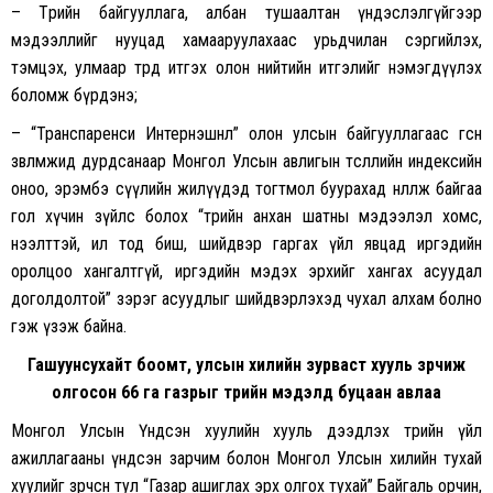
– Төрийн байгууллага, албан тушаалтан үндэслэлгүйгээр
мэдээллийг нууцад хамааруулахаас урьдчилан сэргийлэх,
тэмцэх, улмаар төрд итгэх олон нийтийн итгэлийг нэмэгдүүлэх
боломж бүрдэнэ;
– “Транспаренси Интернэшнл” олон улсын байгууллагаас өгсөн
зөвлөмжид дурдсанаар Монгол Улсын авлигын төсөөллийн индексийн
оноо, эрэмбэ сүүлийн жилүүдэд тогтмол буурахад нөлөөлж байгаа
гол хүчин зүйлс болох “төрийн анхан шатны мэдээлэл хомс,
нээлттэй, ил тод биш, шийдвэр гаргах үйл явцад иргэдийн
оролцоо хангалтгүй, иргэдийн мэдэх эрхийг хангах асуудал
доголдолтой” зэрэг асуудлыг шийдвэрлэхэд чухал алхам болно
гэж үзэж байна.
Гашуунсухайт боомт, улсын хилийн зурваст хууль зөрчиж
олгосон 66 га газрыг төрийн мэдэлд буцаан авлаа
Монгол Улсын Үндсэн хуулийн хууль дээдлэх төрийн үйл
ажиллагааны үндсэн зарчим болон Монгол Улсын хилийн тухай
хуулийг зөрчсөн тул “Газар ашиглах эрх олгох тухай” Байгаль орчин,