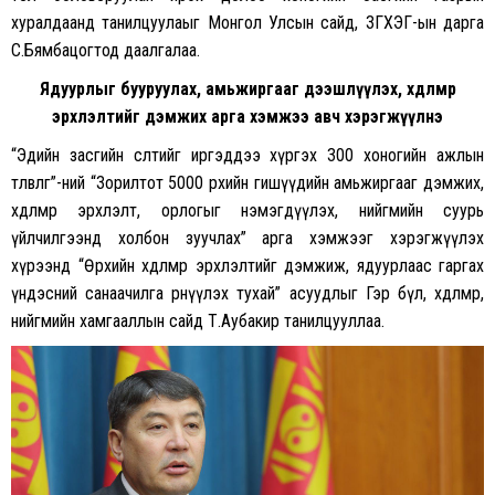
хуралдаанд танилцуулаыг Монгол Улсын сайд, ЗГХЭГ-ын дарга
С.Бямбацогтод даалгалаа.
Ядуурлыг бууруулах, амьжиргааг дээшлүүлэх, хөдөлмөр
эрхлэлтийг дэмжих арга хэмжээ авч хэрэгжүүлнэ
“Эдийн засгийн өсөлтийг иргэддээ хүргэх 300 хоногийн ажлын
төлөвлөгөө”-ний “Зорилтот 5000 өрхийн гишүүдийн амьжиргааг дэмжих,
хөдөлмөр эрхлэлт, орлогыг нэмэгдүүлэх, нийгмийн суурь
үйлчилгээнд холбон зуучлах” арга хэмжээг хэрэгжүүлэх
хүрээнд “Өрхийн хөдөлмөр эрхлэлтийг дэмжиж, ядуурлаас гаргах
үндэсний санаачилга өрнүүлэх тухай” асуудлыг Гэр бүл, хөдөлмөр,
нийгмийн хамгааллын сайд Т.Аубакир танилцууллаа.