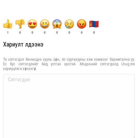
1
0
0
0
0
0
0
0
Хариулт үлдээнэ үү
Та сэтгэгдэл бичихдээ хууль зүйн, ёс суртахууны хэм хэмжээг баримтална уу.
Ёс бус сэтгэгдлийг бид устгах эрхтэй. Мэдээний сэтгэгдэлд Urug.mn
хариуцлага хүлээхгүй.
Comment