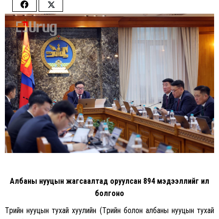
Share
Share
on
on
Facebook
Twitter
Албаны нууцын жагсаалтад оруулсан 894 мэдээллийг ил
болгоно
Төрийн нууцын тухай хуулийн (Төрийн болон албаны нууцын тухай