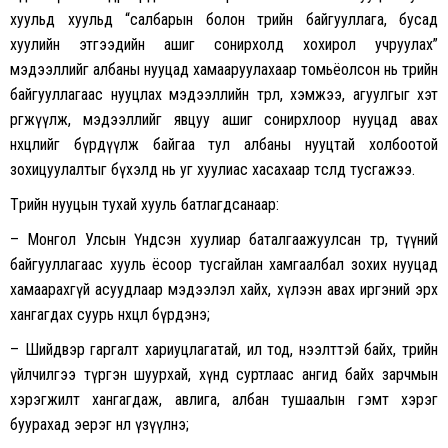
хуульд хуульд “салбарын болон төрийн байгууллага, бусад
хуулийн этгээдийн ашиг сонирхолд хохирол учруулах”
мэдээллийг албаны нууцад хамааруулахаар томьёолсон нь төрийн
байгууллагаас нууцлах мэдээллийн төрөл, хэмжээ, агуулгыг хэт
өргөжүүлж, мэдээллийг явцуу ашиг сонирхлоор нууцад авах
нөхцөлийг бүрдүүлж байгаа тул албаны нууцтай холбоотой
зохицуулалтыг бүхэлд нь уг хуулиас хасахаар төсөлд тусгажээ.
Төрийн нууцын тухай хууль батлагдсанаар:
– Монгол Улсын Үндсэн хуулиар баталгаажуулсан төр, түүний
байгууллагаас хууль ёсоор тусгайлан хамгаалбал зохих нууцад
хамаарахгүй асуудлаар мэдээлэл хайх, хүлээн авах иргэний эрх
хангагдах суурь нөхцөл бүрдэнэ;
– Шийдвэр гаргалт хариуцлагатай, ил тод, нээлттэй байх, төрийн
үйлчилгээ түргэн шуурхай, хүнд суртлаас ангид байх зарчмын
хэрэгжилт хангагдаж, авлига, албан тушаалын гэмт хэрэг
буурахад эерэг нөлөө үзүүлнэ;