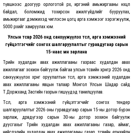
түвшнээс доогуур орлоготой өрх, иргэний амьжиргааны нөхцөл
байдал, боломжид тохирсон ажилгүйдлийг бууруулах,
амьжиргааг дэмжихэд чиглэсэн цогц арга хэмжээг хэрэгжүүлж,
5000 өрхийг хамруулах юм.
Улсын төсвөөр 2026 онд санхүүжүүлэх төсөл, арга хэмжээний
гүйцэтгэгчийг сонгох шалгаруулалтыг гуравдугаар сарын
15-наас өмнө зарлана
Төрийн худалдан авах ажиллагааны газраас худалдан авах
ажиллагааг зохион байгуулж байгаа улсын төсвийн хөрөнгөөр 2026 онд
санхүүжүүлэх хөрөнгө оруулалтын төсөл, арга хэмжээний худалдан
авах ажиллагааны явцын талаар Монгол Улсын Шадар сайд
Т.Доржханд Засгийн газрын гишүүдэд танилцуулав.
Төсөл, арга хэмжээний гүйцэтгэгчийг сонгох тендер
шалгаруулалтыг 2026 оны гуравдугаар сарын 15-ны дотор бүрэн
зарлаж, дөрөвдүгээр сарын 30-ны дотор зохион байгуулж
дуусгахыг Төрийн худалдан авах ажиллагааны газар, аймаг,
нийслэлийн худалдан авах ажиллагааны газар, төсвийн ерөнхийлөн