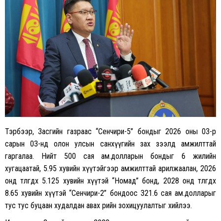
Тэрбээр, Засгийн газраас “Сенчири-5” бондыг 2026 оны 03-р
сарын 03-нд олон улсын санхүүгийн зах зээлд амжилттай
гаргалаа. Нийт 500 сая ам.долларын бондыг 6 жилийн
хугацаатай, 5.95 хувийн хүүтэйгээр амжилттай арилжаалан, 2026
онд төлөгдөх 5.125 хувийн хүүтэй “Номад” бонд, 2028 онд төлөгдөх
8.65 хувийн хүүтэй “Сенчири-2” бондоос 321.6 сая ам.долларыг
тус тус буцаан худалдан авах өрийн зохицуулалтыг хийлээ.