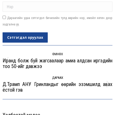
Name *
Дараагийн удаа сэтгэгдэл бичихийн тулд өөрийн нэр, имэйл хөтөч дээр
хадгална уу.
Сэтгэгдэл оруулах
Post
navigation
ӨМНӨХ
Иранд болж буй жагсаалаар амиа алдсан иргэдийн
Previous
тоо 50-ийг давжээ
post:
ДАРААХ
Д.Трамп АНУ Гринландыг өөрийн эзэмшилд авах
Next
ёстой гэв
post: