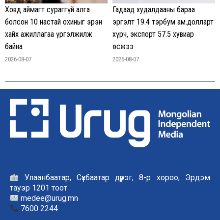
Гадаад худалдааны бараа
Ховд аймагт сураггүй алга
эргэлт 19.4 тэрбум ам.долларт
болсон 10 настай охиныг эрэн
хүрч, экспорт 57.5 хувиар
хайх ажиллагаа үргэлжилж
өсжээ
байна
2026-08-07
2026-08-07
Улаанбаатар, Сүхбаатар дүүрэг, 8-р хороо, Эрдэм
тауэр 1201 тоот
medee@urug.mn
7600 2244