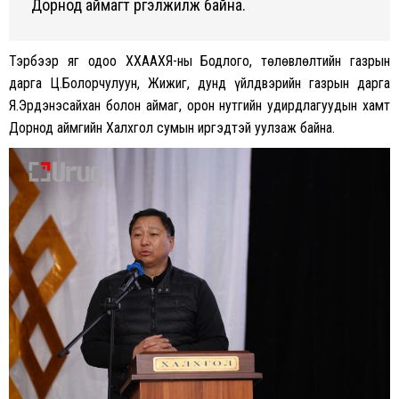
Дорнод аймагт үргэлжилж байна.
Тэрбээр яг одоо ХХААХҮЯ-ны Бодлого, төлөвлөлтийн газрын
дарга Ц.Болорчулуун, Жижиг, дунд үйлдвэрийн газрын дарга
Я.Эрдэнэсайхан болон аймаг, орон нутгийн удирдлагуудын хамт
Дорнод аймгийн Халхгол сумын иргэдтэй уулзаж байна.