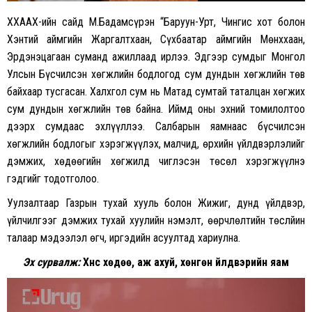
ХХААХҮ-ийн сайд М.Бадамсүрэн “Баруун-Урт, Чингис хот болон
Хэнтий аймгийн Жаргалтхаан, Сүхбаатар аймгийн Мөнххаан,
Эрдэнэцагаан суманд ажиллаад ирлээ. Эдгээр сумдыг Монгол
Улсын Бүсчилсэн хөгжлийн бодлогод сум дундын хөгжлийн төв
байхаар тусгасан. Халхгол сум нь Матад сумтай таталцан хөгжих
сум дундын хөгжлийн төв байна. Иймд оны эхний томилолтоо
дээрх сумдаас эхлүүллээ. Салбарын яамнаас бүсчилсэн
хөгжлийн бодлогыг хэрэгжүүлэх, малчид, өрхийн үйлдвэрлэлийг
дэмжих, хөдөөгийн хөгжилд чиглэсэн төсөл хэрэгжүүлнэ
гэдгийг тодотголоо.
Уулзалтаар Газрын тухай хууль болон Жижиг, дунд үйлдвэр,
үйлчилгээг дэмжих тухай хуулийн нэмэлт, өөрчлөлтийн төслйин
талаар мэдээлэл өгч, иргэдийн асуултад хариулна.
Эх сурвалж:
Хүнс хөдөө, аж ахуй, хөнгөн үйлдвэрийн яам