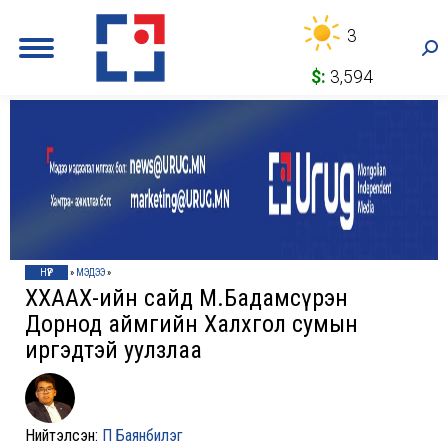
3
Sea
$:
3,594
НҮҮР
»
МЭДЭЭ
»
ХХААХҮ-ийн сайд М.Бадамсүрэн
Дорнод аймгийн Халхгол сумын
иргэдтэй уулзлаа
Нийтэлсэн:
П Баянбилэг