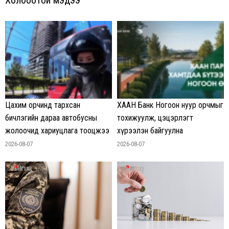
Холбоотой мэдээ
Цахим орчинд тархсан
ХААН Банк Ногоон нуур орчмыг
бичлэгийн дараа автобусны
тохижуулж, цэцэрлэгт
жолоочид хариуцлага тооцжээ
хүрээлэн байгуулна
2026-08-07
2026-08-07