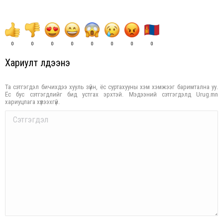
0
0
0
0
0
0
0
0
Хариулт үлдээнэ үү
Та сэтгэгдэл бичихдээ хууль зүйн, ёс суртахууны хэм хэмжээг баримтална уу.
Ёс бус сэтгэгдлийг бид устгах эрхтэй. Мэдээний сэтгэгдэлд Urug.mn
хариуцлага хүлээхгүй.
Comment