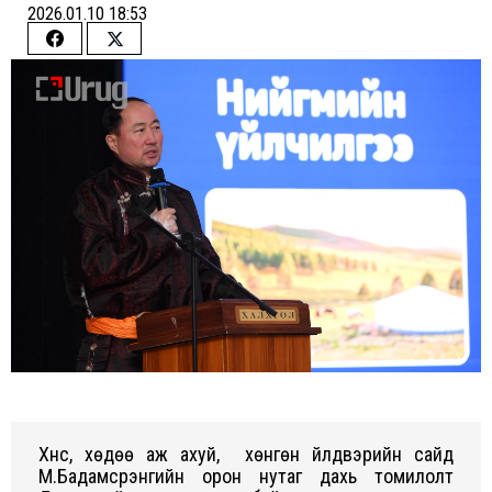
2026.01.10 18:53
Share
Share
on
on
Facebook
Twitter
Хүнс, хөдөө аж ахуй, хөнгөн үйлдвэрийн сайд
М.Бадамсүрэнгийн орон нутаг дахь томилолт