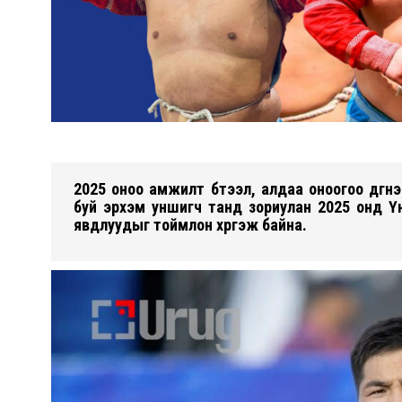
2025 оноо амжилт бүтээл, алдаа оноогоо дүгнэ
буй эрхэм уншигч танд зориулан 2025 онд Ү
явдлуудыг тоймлон хүргэж байна.