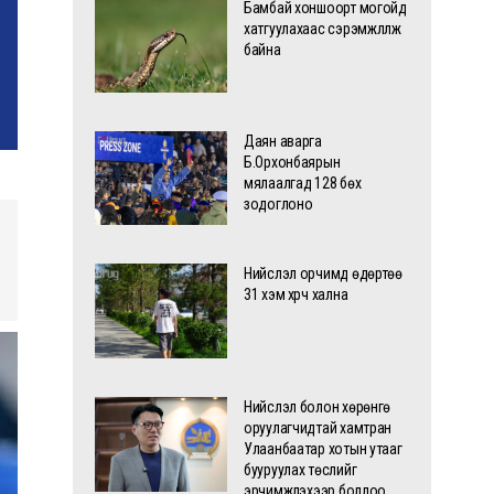
Бамбай хоншоорт могойд
хатгуулахаас сэрэмжлүүлж
байна
Даян аварга
Б.Орхонбаярын
мялаалгад 128 бөх
зодоглоно
Нийслэл орчимд өдөртөө
31 хэм хүрч хална
Нийслэл болон хөрөнгө
оруулагчидтай хамтран
Улаанбаатар хотын утааг
бууруулах төслийг
эрчимжүүлэхээр боллоо