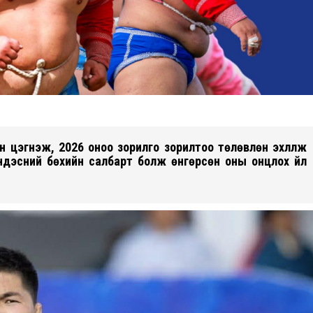
н цэгнэж, 2026 оноо зорилго зорилтоо төлөвлөн эхлүүлж
ндэсний бөхийн салбарт болж өнгөрсөн оны онцлох үйл