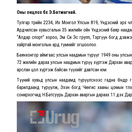
Оны онцлох бөх Э.Батмагнай.
Тулгар төрийн 2234, Их Монгол Улсын 819, Үндэсний эрх чө
Ардчилсан хувьсгалын 35 жилийн ойн Үндэсний баяр наадм
“Алдар спорт” хороо, Эм Си Эс групп, Тэргүүн богд дэвжэ
хайртай монголын ард түмнийг огшоолоо.
Баянхонгор аймгаас улсын наадмын түрүүг 1949 оны улсы
72 жилийн дараа улсын наадмын түрүү хүртэж Дархан авар
арслан цол хүртэж байсан түүхийг давтсан юм.
Түүний хувьд улсын наадамд түрүүлснээс гадна Өндөр г
барилдаанд түрүүлж, Эзэн богд Чингис хааны цомын төлөөх
сонирхогчид Н.Батсуурь Дархан аваргын дараах 11 дэх Дар