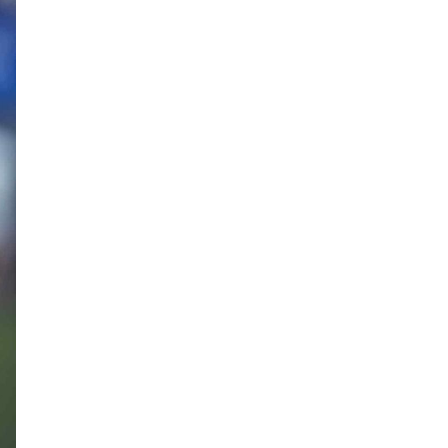
Эрдэмтэд AI ашиглан цоо
шинэ вирусүүд бүтээжээ
Ш.Шинэцэцэгийг
хохироосон гэх 2011 оны
хэргийг прокуророос
шүүхэд шилжүүлжээ
Meta компанийг 567 сая
ам.доллароор торгожээ
Шатахууны нийлүүлэлт
эрчимжиж, түгээлтийн хүчин