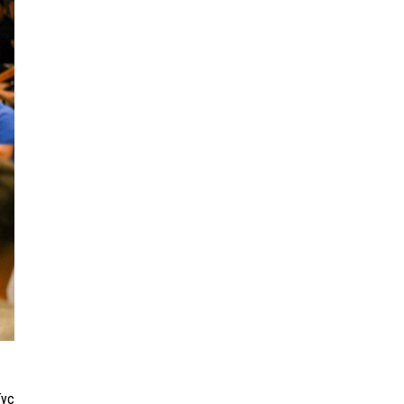
ЦААШ УНШИХ
Тус