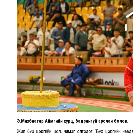
Э.Мөнхбаатар Аймгийн хурц, бадрангуй арслан болов.
Жил бүр цэргийн цол, чимэг олгодог “Бүх цэргийн наадам”