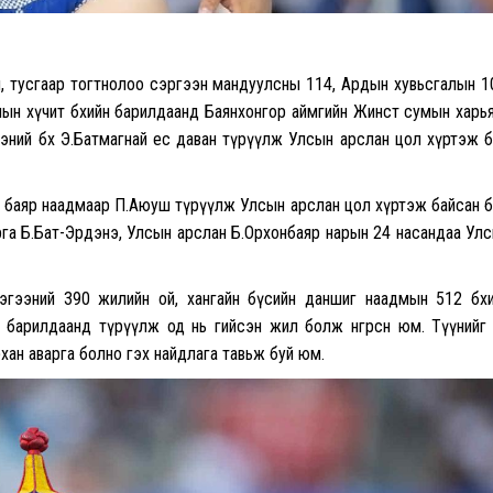
лөө, тусгаар тогтнолоо сэргээн мандуулсны 114, Ардын хувьсгалын 1
ын хүчит бөхийн барилдаанд Баянхонгор аймгийн Жинст сумын харь
эний бөх Э.Батмагнай ес даван түрүүлж Улсын арслан цол хүртэж бө
н баяр наадмаар П.Аюуш түрүүлж Улсын арслан цол хүртэж байсан 
га Б.Бат-Эрдэнэ, Улсын арслан Б.Орхонбаяр нарын 24 насандаа Ул
эгээний 390 жилийн ой, хангайн бүсийн даншиг наадмын 512 бөх
 барилдаанд түрүүлж од нь гийсэн жил болж өнгөрсөн юм. Түүнийг 
хан аварга болно гэх найдлага тавьж буй юм.