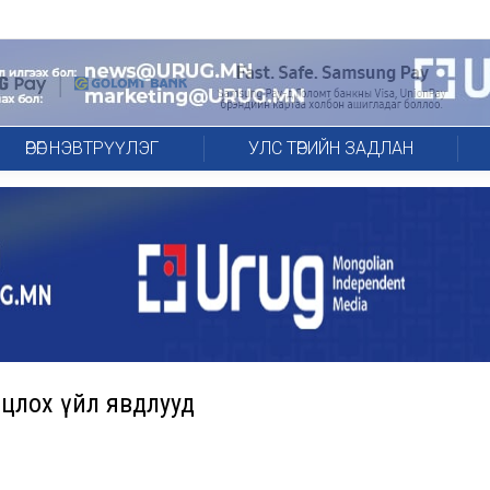
ӨРӨГ НЭВТРҮҮЛЭГ
УЛС ТӨРИЙН ЗАДЛАН
нцлох үйл явдлууд