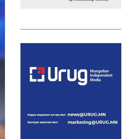
Энэ оны эхний долоон
сарын байдлаар зөрчлийн
бүртгэл өмнөх оноос 1.3
дахин өсжээ
Макс Группийн үүсгэн
байгуулагчид Сутай
хайрхны төрийн тахилгад
оролцлоо
E-Mongolia системээр
дамжуулан 2.9 сая гаруй
нийгмийн даатгалын
цахим үйлчилгээг иргэдэд
хүргэлээ
Холливудын алдартай хос