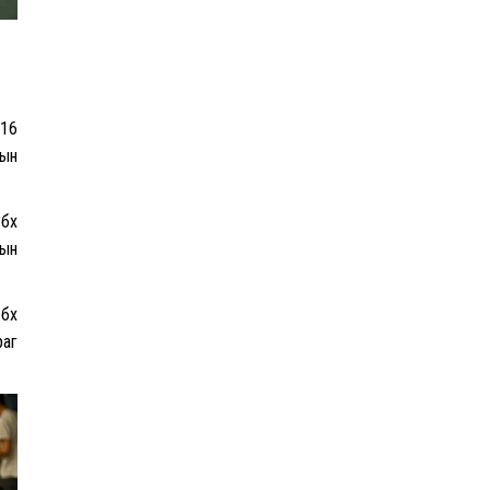
чадлыг нэмэгдүүлж байна
“Сүхбаатар дүүрэгт
үйлдвэрлэв- 2026”
016
үзэсгэлэн үргэлжилж байна
сын
бөх
Т.Ганболд:
сын
Ерөнхийлөгчийн
сонгуульд нэр дэвших
боломж бүрдвэл
бөх
өрсөлдөнө
раг
Цахим орчинд тархсан
бичлэгийн дараа
автобусны жолоочид
хариуцлага тооцжээ