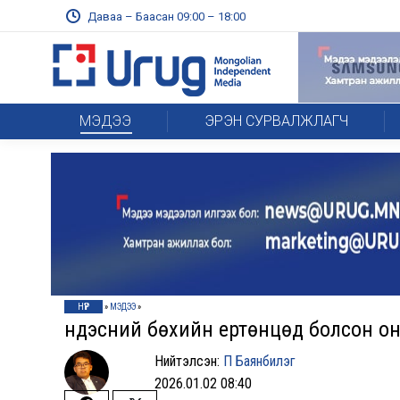
Даваа – Баасан 09:00 – 18:00
МЭДЭЭ
ЭРЭН СУРВАЛЖЛАГЧ
НҮҮР
»
МЭДЭЭ
»
Үндэсний бөхийн ертөнцөд болсон о
Нийтэлсэн:
П Баянбилэг
2026.01.02 08:40