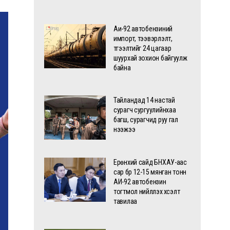
Аи-92 автобензиний
импорт, тээвэрлэлт,
түгээлтийг 24 цагаар
шуурхай зохион байгуулж
байна
Тайландад 14 настай
сурагч сургуулийнхаа
багш, сурагчид руу гал
нээжээ
Ерөнхий сайд БНХАУ-аас
сар бүр 12-15 мянган тонн
АИ-92 автобензин
тогтмол нийлүүлэх хүсэлт
тавилаа