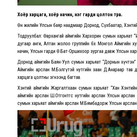
Хоёр харцага, хоёр начин, нэг гарди цолтон төрөв.
Өнөө жилийн Улсын баяр наадмаар Дорнод, Сүхбаатар, Хэнтий,
Тодруулбал: Өвөрхангай аймгийн Хархорин сумын харьяат 
дугаар анги, Алтан жолоо группийн бөх Монгол Аймгийн х
начин, Улсын гарди Ө.Бат-Оршихоор зургаа давж Улсын хар
Дорнод аймгийн Баян-Уул сумын харьяат “Дорнын хүчтэн” д
Аймгийн арслан М.Бэлгүтэй нутгийн заан Д.Анараар тав 
харцага цолтны эгнээнд багтав.
Хэнтий аймгийн Жаргалтхаан сумын харьяат “Хан Хэнтийн
аймгийн арслан Ш.Отгонтөгс нутгийн арслан Улсын арсла
сумын харьяат аймгийн арслан М.Бямбадорж Улсын арслан