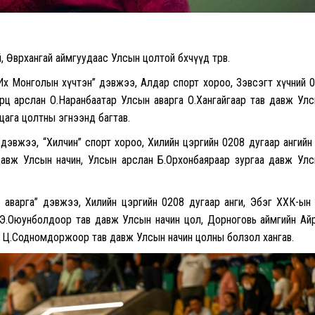
 Өвөрхангай аймгуудаас Улсын цолтой бөхчүүд төрөв.
“Их Монголын хүчтэн” дэвжээ, Алдар спорт хороо, Зэвсэгт хүчний 
урц арслан О.Наранбаатар Улсын аварга О.Хангайгаар тав давж Ул
цага цолтны эгнээнд багтав.
эвжээ, “Хилчин” спорт хороо, Хилийн цэргийн 0208 дугаар ангийн 
давж Улсын начин, Улсын арслан Б.Орхонбаяраар зургаа давж Ул
 аварга” дэвжээ, Хилийн цэргийн 0208 дугаар анги, Эбэг ХХК-ын 
н Э.Оюунболдоор тав давж Улсын начин цол, Дорноговь аймгийн Ай
 Ц.Содномдоржоор тав давж Улсын начин цолны болзол хангав.