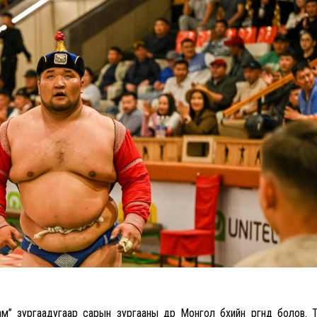
 зургаадугаар сарын зургааны өдөр Монгол бөхийн өргөөнд болов. 