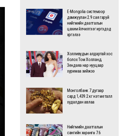
E-Mongolia системээр
дамжуулан 2.9 сая гаруй
нийгмийн даатгалын
цахим үйлчилгээг иргэдэд
хүргэлээ
Холливудын алдартай хос
болох Том Холланд,
Зендаяа нар нууцаар
хуримаа хийжээ
Монголбанк 7 дугаар
сард 1,439.2 кг үнэт металл
худалдан авлаа
Нийгмийн даатгалын
сангийн хөрөнгө 7.6