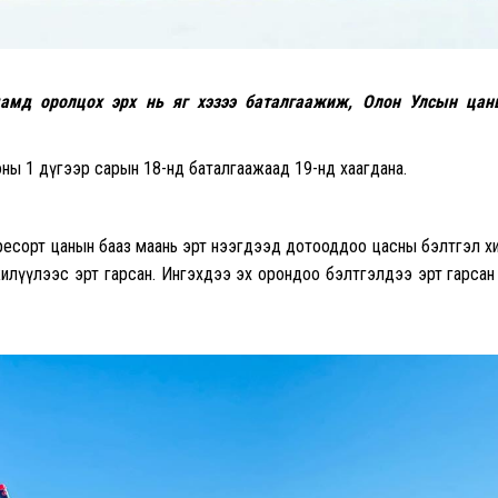
амд оролцох эрх нь яг хэзээ баталгаажиж, Олон Улсын цан
оны 1 дүгээр сарын 18-нд баталгаажаад 19-нд хаагдана.
 ресорт цанын бааз маань эрт нээгдээд дотооддоо цасны бэлтгэл х
лүүлээс эрт гарсан. Ингэхдээ эх орондоо бэлтгэлдээ эрт гарсан