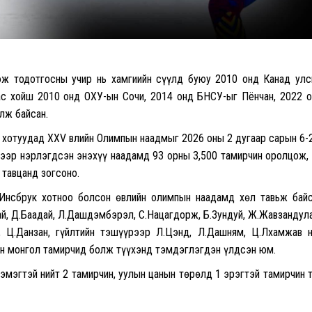
гэж тодотгосны учир нь хамгиийн сүүлд буюу 2010 онд Канад ул
ас хойш 2010 онд ОХУ-ын Сочи, 2014 онд БНСУ-ыг Пёнчан, 2022 
лж байсан.
 хотуудад XXV Өвлийн Олимпын наадмыг 2026 оны 2 дугаар сарын 6-
рээр нэрлэгдсэн энэхүү наадамд 93 орны 3,500 тамирчин оролцож,
тавцанд зогсоно.
Инсбрук хотноо болсон өвлийн олимпын наадамд хөл тавьж бай
ай, Д.Баадай, Л.Дашдэмбэрэл, С.Нацагдорж, Б.Зундуй, Ж.Жавзандул
, Ц.Данзан, гүйлтийн тэшүүрээр Л.Цэнд, Л.Дашням, Ц.Лхамжав 
он монгол тамирчид болж түүхэнд тэмдэглэгдэн үлдсэн юм.
эмэгтэй нийт 2 тамирчин, уулын цанын төрөлд 1 эрэгтэй тамирчин 