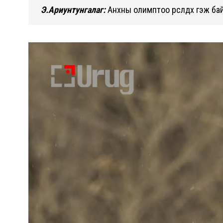
Э.Ариунтунгалаг:
Анхны олимптоо өрсөлдөх гэж бай