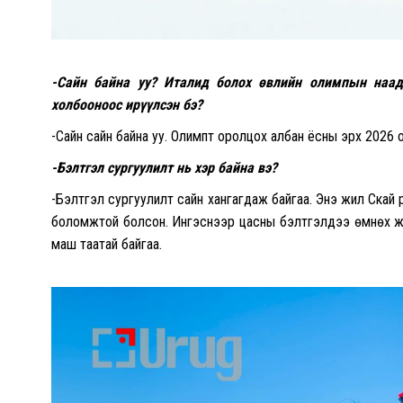
-Сайн байна уу? Италид болох өвлийн олимпын наад
холбооноос ирүүлсэн бэ?
-Сайн сайн байна уу. Олимпт оролцох албан ёсны эрх 2026 
-Бэлтгэл сургуулилт нь хэр байна вэ?
-Бэлтгэл сургуулилт сайн хангагдаж байгаа. Энэ жил Скай
боломжтой болсон. Ингэснээр цасны бэлтгэлдээ өмнөх жи
маш таатай байгаа.