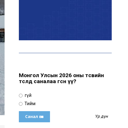
Цахим орчинд тархсан
бичлэгийн дараа
автобусны жолоочид
хариуцлага тооцжээ
ХААН Банк Ногоон нуур
орчмыг тохижуулж,
цэцэрлэгт хүрээлэн
байгуулна
Монгол Улсын 2026 оны төсвийн
төсөлд саналаа өгсөн үү?
Ховд аймагт сураггүй алга
болсон 10 настай охиныг
Үгүй
эрэн хайх ажиллагаа
үргэлжилж байна
Тийм
Үр дүн
Гадаад худалдааны бараа
эргэлт 19.4 тэрбум