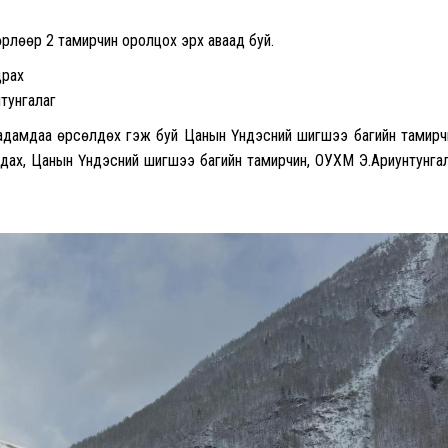
рлөөр 2 тамирчин оролцох эрх аваад буй.
драх
тунгалаг
наадамдаа өрсөлдөх гэж буй Цанын Үндэсний шигшээ багийн тамирч
лдах, Цанын Үндэсний шигшээ багийн тамирчин, ОУХМ Э.Ариунтунга