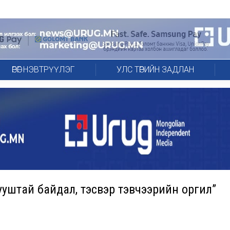
ӨРӨГ НЭВТРҮҮЛЭГ
УЛС ТӨРИЙН ЗАДЛАН
ууштай байдал, тэсвэр тэвчээрийн оргил”