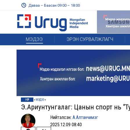
Даваа – Баасан 09:00 – 18:00
МЭДЭЭ
ЭРЭН СУРВАЛЖЛАГЧ
НҮҮР
»
МЭДЭЭ
»
Э.Ариунтунгалаг: Цанын спорт нь “Т
Нийтэлсэн:
А.Алтанчимэг
2025.12.09 08:40