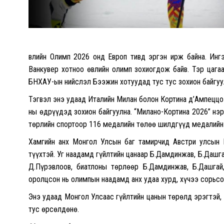
Өвлийн Олимп 2026 онд Европ тивд эргэн ирж байна. Ин
Ванкувер хотноо өвлийн олимп зохиогдож байв. Тэр цага
БНХАУ-ын нийслэл Бээжин хотуудад тус тус зохион байгуу
Тэгвэл энэ удаад Италийн Милан болон Кортина д’Ампеццо
ны өдрүүдэд зохион байгуулна. “Милано-Кортина 2026” нэ
төрлийн спортоор 116 медалийн төлөө шилдгүүд медалийн 
Хамгийн анх Монгол Улсын баг тамирчид Австри улсын 
түүхтэй. Уг наадамд гүйлтийн цанаар Б.Дамдинжав, Б.Дашг
Д.Пүрэвлоов, биатлоны төрлөөр Б.Дамдинжав, Б.Дашгай
оролцсон нь олимпын наадамд анх удаа хурд, хүчээ сорьс
Энэ удаад Монгол Улсаас гүйлтийн цанын төрөлд эрэгтэй, 
тус өрсөлдөнө.