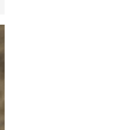
ам.долларт хүрч, экспорт
57.5 хувиар өсжээ
Ихэнх нутгаар халж, зарим
бүсэд аадар бороо орно
НАТО-гийн логистикийн
чухал төв Лейпцигийн
нисэх буудалд бөмбөгтэй
дрон илэрлээ
ААН-үүдийн заавал бүрдүүлдэг
103 бүртгэлийг хүчингүй
болголоо