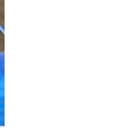
З.Мэндсайхан: Нөөцийн
махыг цахим системээр
бүртгэж, ил тод болгоно
Маргааш цахилгаан
хязгаарлах хуваарь
С.Амарсайхан: 60 гаруй
тэрбум төгрөгийн
шийдвэр гүйцэтгэлийг
эрчимжүүлж, орон сууцны
хохирлыг барагдуулна
ЦААШ УНШИХ