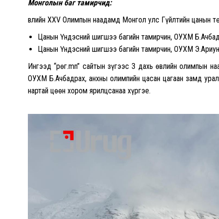
Монголын баг тамирчид:
Өвлийн XXV Олимпын наадамд Монгол улс Гүйлтийн цанын тө
Цанын Үндэсний шигшээ багийн тамирчин, ОУХМ Б.Ачба
Цанын Үндэсний шигшээ багийн тамирчин, ОУХМ Э.Ариун
Ингээд “Өрөг.mn” сайтын зүгээс 3 дахь өвлийн олимпын 
ОУХМ Б.Ачбадрах, анхны олимпийн цасан цагаан замд ура
нартай цөөн хором ярилцсанаа хүргэе.