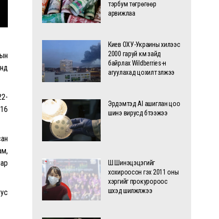
тэрбум төгрөгөөр
арвижлаа
Киев ОХУ-Украины хилээс
2000 гаруй км зайд
сын
байрлах Wildberries-н
онд
агуулахад цохилт үзүүлжээ
22-
Эрдэмтэд AI ашиглан цоо
 16
шинэ вирусүүд бүтээжээ
сан
ам,
нар
Ш.Шинэцэцэгийг
хохироосон гэх 2011 оны
хэргийг прокуророос
шүүхэд шилжүүлжээ
тус