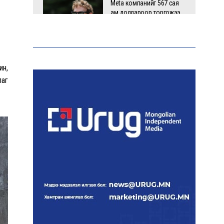
Meta компанийг 567 сая
ам.доллароор торгожээ
Шатахууны нийлүүлэлт
ин,
эрчимжиж, түгээлтийн хүчин
лаг
чадлыг нэмэгдүүлж байна
“Сүхбаатар дүүрэгт
үйлдвэрлэв- 2026”
үзэсгэлэн үргэлжилж байна
Т.Ганболд:
Ерөнхийлөгчийн
сонгуульд нэр дэвших
боломж бүрдвэл
өрсөлдөнө