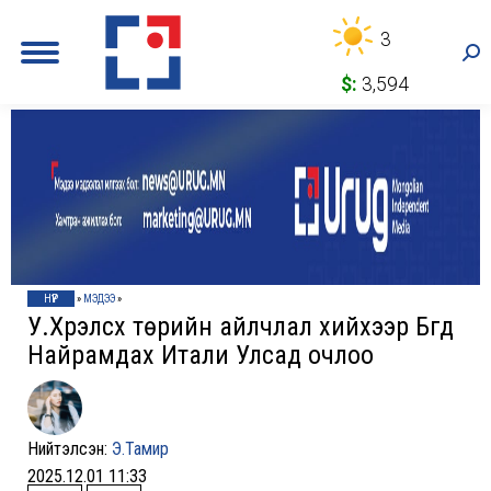
3
Sea
$:
3,594
НҮҮР
»
МЭДЭЭ
»
У.Хүрэлсүх төрийн айлчлал хийхээр Бүгд
Найрамдах Итали Улсад очлоо
Нийтэлсэн:
Э.Тамир
2025.12.01 11:33