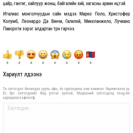
цайр, гантиг, хайлуур жонш, байгалийн хий, загасны арвин нөөцтэй.
Италиас монголчуудын сайн мэдэх Марко Поло, Христофер
Колумб, Леонардо Да Винчи, Галилей, Микеланжело, Лучиано
Павороти зэрэг алдартан төрөн гарчээ.
0
0
0
0
0
0
0
0
Хариулт үлдээнэ үү
Та сэтгэгдэл бичихдээ хууль зүйн, ёс суртахууны хэм хэмжээг баримтална уу.
Ёс бус сэтгэгдлийг бид устгах эрхтэй. Мэдээний сэтгэгдэлд Urug.mn
хариуцлага хүлээхгүй.
Comment