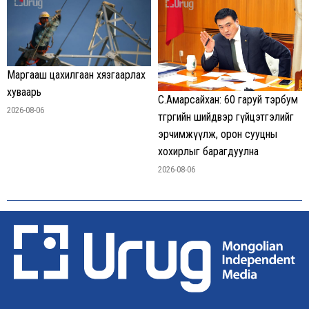
Маргааш цахилгаан хязгаарлах
хуваарь
С.Амарсайхан: 60 гаруй тэрбум
2026-08-06
төгрөгийн шийдвэр гүйцэтгэлийг
эрчимжүүлж, орон сууцны
хохирлыг барагдуулна
2026-08-06