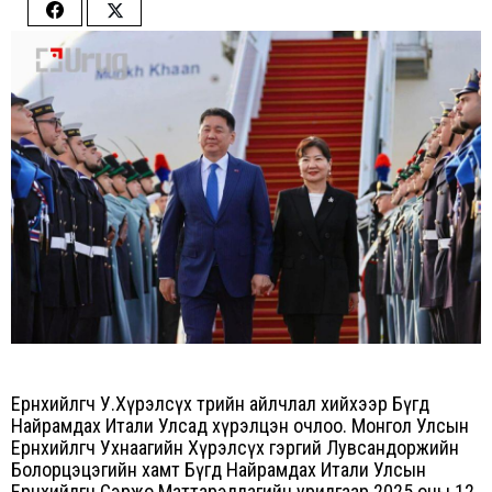
Share
Share
on
on
Facebook
Twitter
Ерөнхийлөгч У.Хүрэлсүх төрийн айлчлал хийхээр Бүгд
Найрамдах Итали Улсад хүрэлцэн очлоо. Монгол Улсын
Ерөнхийлөгч Ухнаагийн Хүрэлсүх гэргий Лувсандоржийн
Болорцэцэгийн хамт Бүгд Найрамдах Итали Улсын
Ерөнхийлөгч Сэржо Маттарэллагийн урилгаар 2025 оны 12