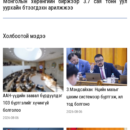
Монголын хөрөнгийн биржээр 3.7 сая тонн уул
Next
уурхайн бүтээгдэхүүн арилжжээ
post:
Холбоотой мэдээ
З.Мэндсайхан: Нөөцийн махыг
ААН-үүдийн заавал бүрдүүлдэг
цахим системээр бүртгэж, ил
103 бүртгэлийг хүчингүй
тод болгоно
болголоо
2026-08-06
2026-08-06