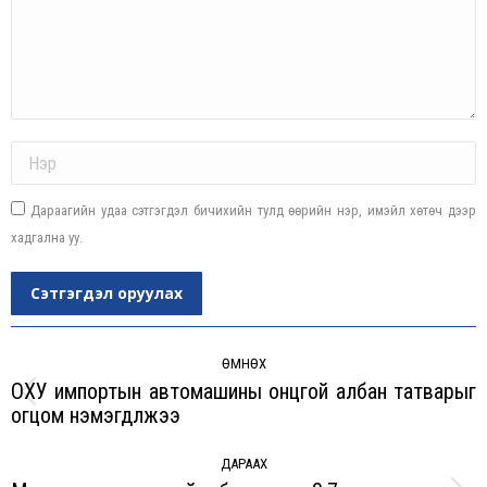
Name *
Дараагийн удаа сэтгэгдэл бичихийн тулд өөрийн нэр, имэйл хөтөч дээр
хадгална уу.
Сэтгэгдэл оруулах
Post
navigation
ӨМНӨХ
ОХУ импортын автомашины онцгой албан татварыг
Previous
огцом нэмэгдүүлжээ
post:
ДАРААХ