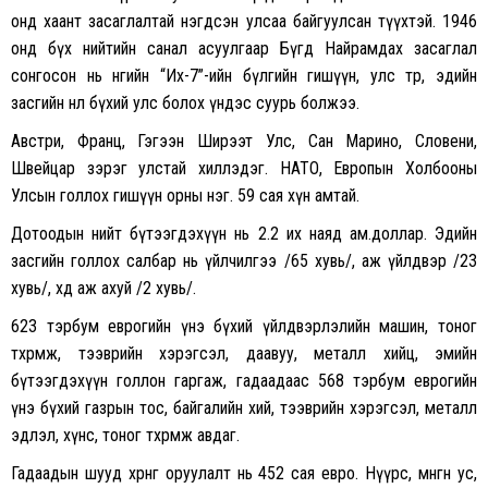
онд хаант засаглалтай нэгдсэн улсаа байгуулсан түүхтэй. 1946
онд бүх нийтийн санал асуулгаар Бүгд Найрамдах засаглал
сонгосон нь өнөөгийн “Их-7”-ийн бүлгийн гишүүн, улс төр, эдийн
засгийн нөлөө бүхий улс болох үндэс суурь болжээ.
Австри, Франц, Гэгээн Ширээт Улс, Сан Марино, Словени,
Швейцар зэрэг улстай хиллэдэг. НАТО, Европын Холбооны
Улсын голлох гишүүн орны нэг. 59 сая хүн амтай.
Дотоодын нийт бүтээгдэхүүн нь 2.2 их наяд ам.доллар. Эдийн
засгийн голлох салбар нь үйлчилгээ /65 хувь/, аж үйлдвэр /23
хувь/, хөдөө аж ахуй /2 хувь/.
623 тэрбум еврогийн үнэ бүхий үйлдвэрлэлийн машин, тоног
төхөөрөмж, тээврийн хэрэгсэл, даавуу, металл хийц, эмийн
бүтээгдэхүүн голлон гаргаж, гадаадаас 568 тэрбум еврогийн
үнэ бүхий газрын тос, байгалийн хий, тээврийн хэрэгсэл, металл
эдлэл, хүнс, тоног төхөөрөмж авдаг.
Гадаадын шууд хөрөнгө оруулалт нь 452 сая евро. Нүүрс, мөнгөн ус,