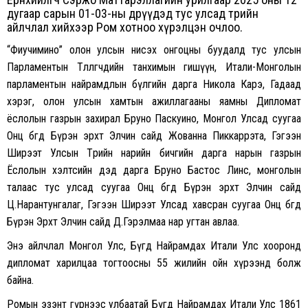
дугаар сарын 01-03-ны өдрүүдэд тус улсад төрийн
айлчлал хийхээр Ром хотноо хүрэлцэн очлоо.
“Фиучимино” олон улсын нисэх онгоцны буудалд тус улсын
Парламентын Төлөөлөгчдийн танхимын гишүүн, Итали-Монголын
парламентын найрамдлын бүлгийн дарга Никола Карэ, Гадаад
хэрэг, олон улсын хамтын ажиллагааны яамны Дипломат
ёслолын газрын захирал Бруно Паскуино, Монгол Улсад суугаа
Онц бөгөөд Бүрэн эрхт Элчин сайд Жованна Пиккаррэта, Гэгээн
Ширээт Улсын Төрийн нарийн бичгийн дарга нарын газрын
Ёслолын хэлтсийн дэд дарга Бруно Бастос Линс, монголын
талаас тус улсад суугаа Онц бөгөөд Бүрэн эрхт Элчин сайд
Ц.Нарантунгалаг, Гэгээн Ширээт Улсад хавсран суугаа Онц бөгөөд
Бүрэн Эрхт Элчин сайд Д.Гэрэлмаа нар угтан авлаа.
Энэ айлчлал Монгол Улс, Бүгд Найрамдах Итали Улс хооронд
дипломат харилцаа тогтоосны 55 жилийн ойн хүрээнд болж
байна.
Ромын эзэнт гүрнээс улбаатай Бүгд Найрамдах Итали Улс 1861