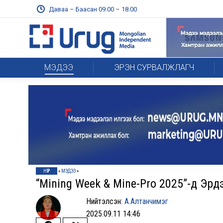
Даваа – Баасан 09:00 – 18:00
МЭДЭЭ
ЭРЭН СУРВАЛЖЛАГЧ
НҮҮР
»
МЭДЭЭ
»
“Mining Week & Mine-Pro 2025”-д Эрд
Нийтэлсэн:
А.Алтанчимэг
2025.09.11 14:46