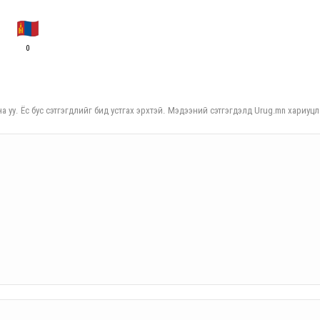
0
а уу. Ёс бус сэтгэгдлийг бид устгах эрхтэй. Мэдээний сэтгэгдэлд Urug.mn хариуцл