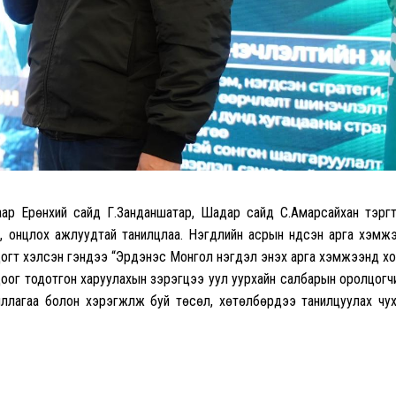
р Ерөнхий сайд Г.Занданшатар, Шадар сайд С.Амарсайхан тэргүү
гаа, онцлох ажлуудтай танилцлаа. Нэгдлийн асрын үндсэн арга хэмж
огт хэлсэн үгэндээ “Эрдэнэс Монгол нэгдэл энэхүү арга хэмжээнд х
цоог тодотгон харуулахын зэрэгцээ уул уурхайн салбарын оролцогч
ллагаа болон хэрэгжүүлж буй төсөл, хөтөлбөрүүдээ танилцуулах чу