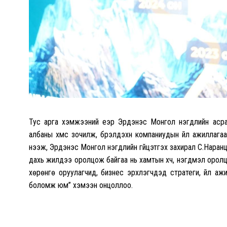
Тус арга хэмжээний үеэр Эрдэнэс Монгол нэгдлийн асраа
албаны хүмүүс зочилж, бүрэлдэхүүн компаниудын үйл ажилла
нээж, Эрдэнэс Монгол нэгдлийн гүйцэтгэх захирал С.Наранц
дахь жилдээ оролцож байгаа нь хамтын хүч, нэгдмэл орол
хөрөнгө оруулагчид, бизнес эрхлэгчдэд стратеги, үйл ажи
боломж юм” хэмээн онцоллоо.