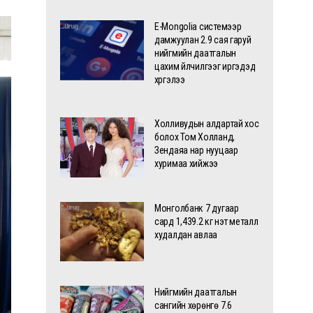
E-Mongolia системээр
дамжуулан 2.9 сая гаруй
нийгмийн даатгалын
цахим үйлчилгээг иргэдэд
хүргэлээ
Холливудын алдартай хос
болох Том Холланд,
Зендаяа нар нууцаар
хуримаа хийжээ
Монголбанк 7 дугаар
сард 1,439.2 кг үнэт металл
худалдан авлаа
Нийгмийн даатгалын
сангийн хөрөнгө 7.6