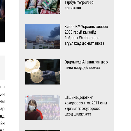
тэрбум төгрөгөөр
арвижлаа
Киев ОХУ-Украины хилээс
2000 гаруй км зайд
байрлах Wildberries-н
агуулахад цохилт үзүүлжээ
Эрдэмтэд AI ашиглан цоо
шинэ вирусүүд бүтээжээ
ион
рын
Ш.Шинэцэцэгийг
-ны
хохироосон гэх 2011 оны
аар
хэргийг прокуророос
шүүхэд шилжүүлжээ
үүд
ийн
илд