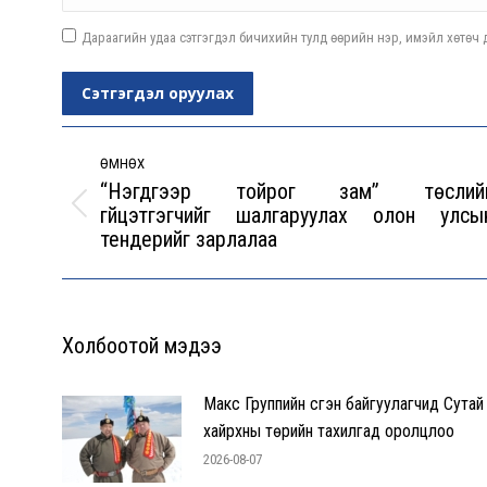
Дараагийн удаа сэтгэгдэл бичихийн тулд өөрийн нэр, имэйл хөтөч д
Сэтгэгдэл оруулах
Post
navigation
ӨМНӨХ
“Нэгдүгээр тойрог зам” төслий
гүйцэтгэгчийг шалгаруулах олон улсы
Previous
тендерийг зарлалаа
post:
Холбоотой мэдээ
Макс Группийн үүсгэн байгуулагчид Сутай
хайрхны төрийн тахилгад оролцлоо
2026-08-07