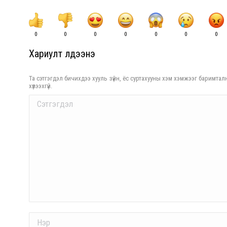
0
0
0
0
0
0
0
Хариулт үлдээнэ үү
Та сэтгэгдэл бичихдээ хууль зүйн, ёс суртахууны хэм хэмжээг баримталн
хүлээхгүй.
Comment
Name *