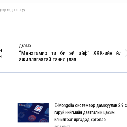
ээр хадгална уу.
ДАРААХ
н
“Мөнхтамир ти би эй эйф” ХХК-ийн үйл
н
Next
ажиллагаатай танилцлаа
post:
E-Mongolia системээр дамжуулан 2.9 с
гаруй нийгмийн даатгалын цахим
үйлчилгээг иргэдэд хүргэлээ
2026-08-07