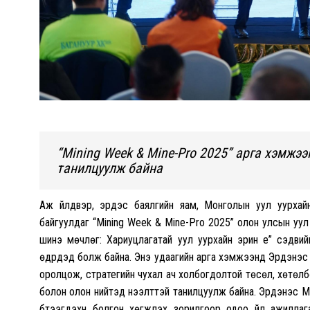
“Mining Week & Mine-Pro 2025” арга хэмжэ
танилцуулж байна
Аж үйлдвэр, эрдэс баялгийн яам, Монголын уул уурхай
байгуулдаг “Mining Week & Mine-Pro 2025” олон улсын уул
шинэ мөчлөг: Хариуцлагатай уул уурхайн эрин үе” сэдви
өдрүүдэд болж байна. Энэ удаагийн арга хэмжээнд Эрдэнэс 
оролцож, стратегийн чухал ач холбогдолтой төсөл, хөтөлбө
болон олон нийтэд нээлттэй танилцуулж байна. Эрдэнэс Монг
бүтээгдэхүүн болгон хөгжүүлэх зорилгоор одоо үйл ажил