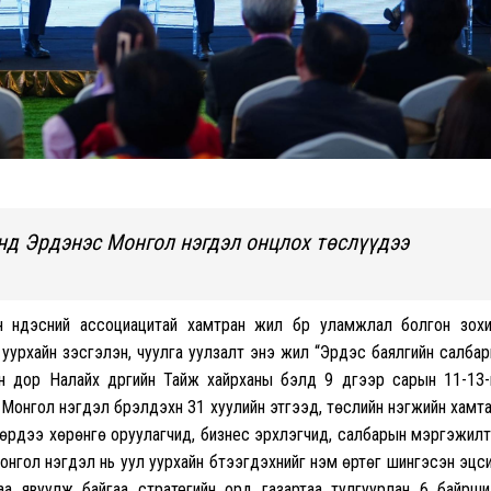
энд Эрдэнэс Монгол нэгдэл онцлох төслүүдээ
н үндэсний ассоциацитай хамтран жил бүр уламжлал болгон зох
 уурхайн үзэсгэлэн, чуулга уулзалт энэ жил “Эрдэс баялгийн салба
йн дор Налайх дүүргийн Тайж хайрханы бэлд 9 дүгээр сарын 11-13
Монгол нэгдэл бүрэлдэхүүн 31 хуулийн этгээд, төслийн нэгжийн хамт
рүүдээ хөрөнгө оруулагчид, бизнес эрхлэгчид, салбарын мэргэжилтн
ол нэгдэл нь уул уурхайн бүтээгдэхүүнийг нэмүү өртөг шингэсэн эцс
лагаа явуулж байгаа стратегийн орд газартаа тулгуурлан 6 байрш