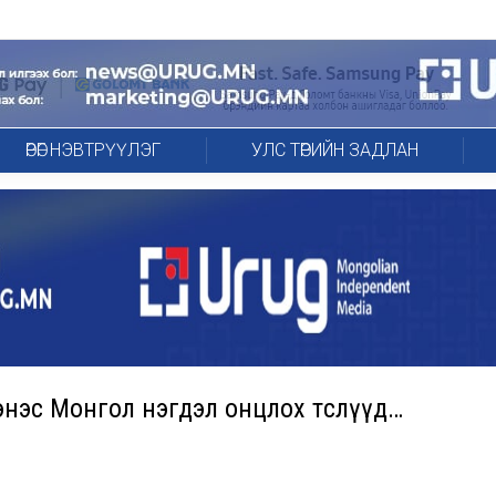
ӨРӨГ НЭВТРҮҮЛЭГ
УЛС ТӨРИЙН ЗАДЛАН
энэс Монгол нэгдэл онцлох төслүүд…