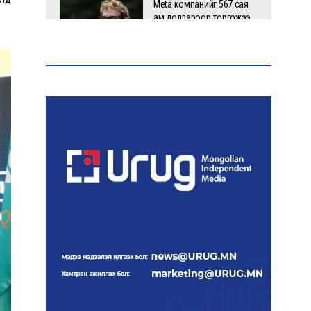
Meta компанийг 567 сая
ам.доллароор торгожээ
Шатахууны нийлүүлэлт
эрчимжиж, түгээлтийн хүчин
чадлыг нэмэгдүүлж байна
“Сүхбаатар дүүрэгт
үйлдвэрлэв- 2026”
үзэсгэлэн үргэлжилж байна
Т.Ганболд:
Ерөнхийлөгчийн
сонгуульд нэр дэвших
боломж бүрдвэл
өрсөлдөнө