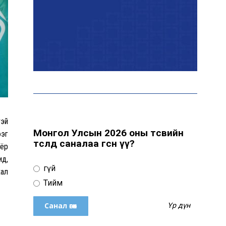
Цахим орчинд тархсан
бичлэгийн дараа
автобусны жолоочид
хариуцлага тооцжээ
ХААН Банк Ногоон нуур
орчмыг тохижуулж,
цэцэрлэгт хүрээлэн
байгуулна
тэй
Монгол Улсын 2026 оны төсвийн
ээг
төсөлд саналаа өгсөн үү?
оёр
Ховд аймагт сураггүй алга
ид,
болсон 10 настай охиныг
Үгүй
эрэн хайх ажиллагаа
хал
үргэлжилж байна
Тийм
Үр дүн
Гадаад худалдааны бараа
эргэлт 19.4 тэрбум