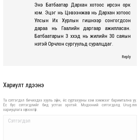
Энэ Батбаатар Дархан хотоос ирсэн орк
юм. Эцэг нь Цэвээнжав нь Дархан хотоос
Улсын Их Хурлын гишүүнээр сонгогдсон
дараа нь Гаалийн даргаар ажилласан.
Батбаатарын 3 хүүхэд нь жилийн 30 саяын
үнэтэй Орчлон сургуульд суралцдаг.
Reply
Хариулт үлдээнэ үү
Та сэтгэгдэл бичихдээ хууль зүйн, ёс суртахууны хэм хэмжээг баримтална уу.
Ёс бус сэтгэгдлийг бид устгах эрхтэй. Мэдээний сэтгэгдэлд Urug.mn
хариуцлага хүлээхгүй.
Comment