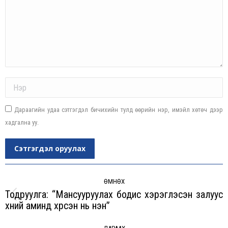
Name *
Дараагийн удаа сэтгэгдэл бичихийн тулд өөрийн нэр, имэйл хөтөч дээр
хадгална уу.
Сэтгэгдэл оруулах
Post
navigation
ӨМНӨХ
Тодруулга: “Мансууруулах бодис хэрэглэсэн залуус
Previous
хүний аминд хүрсэн нь үнэн”
post: