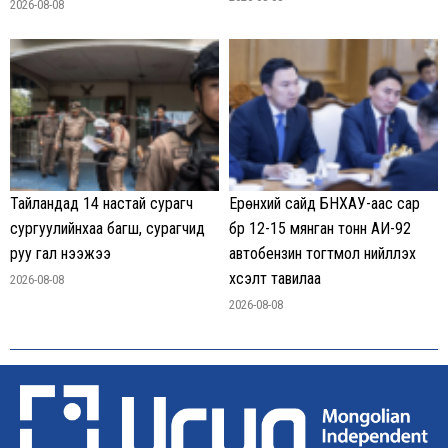
2026-08-08
Тайландад 14 настай сурагч
Ерөнхий сайд БНХАУ-аас сар
сургуулийнхаа багш, сурагчид
бүр 12-15 мянган тонн АИ-92
руу гал нээжээ
автобензин тогтмол нийлүүлэх
хүсэлт тавилаа
2026-08-08
2026-08-08