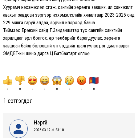
Хуурамч нэхэмжлэл үүсгэж, сангийн хөрөнгө завших, илүү санхүүжилт
авахыг завдсан зэргээр нэхэмжлэлийн хяналтаар 2023-2025 онд
229 мянга гаруй алдаа, зөрчил илэрээд байна.
Тиймээс Ерөнхий сайд Г.Занданшатар тус сангийн санхүүгийн
харилцааг эрүүл болгох, өр төлбөрийг барагдуулах, хөрөнгө
завшсан байж болзошгүй этгээдүүдийг шалгуулах үүрэг даалгаврыг
ЭМДЕГ-ын шинэ дарга Ц.Батбаатарт өглөө.
0
0
0
0
0
0
0
0
1 сэтгэгдэл
Нэргүй
2026-03-12 at 23:10
says: