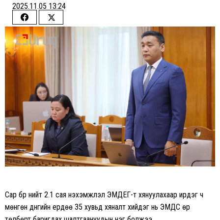
2025.11.05 13:24
Share
Share
on
on
Facebook
Twitter
Сар бүр нийт 2.1 сая нэхэмжлэл ЭМДЕГ-т хянуулахаар ирдэг ч
мөнгөн дүнгийн ердөө 35 хувьд хяналт хийдэг нь ЭМДС өр
төлбөрт баригдах шалтгаануудын нэг болжээ.