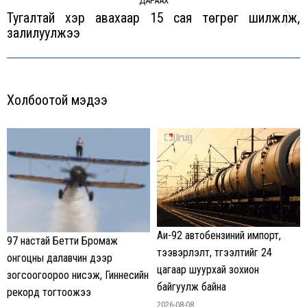
ДАРААХ
Тугалтай үхэр авахаар 15 сая төгрөг шилжүүлж,
Next
залилуулжээ
post:
Холбоотой мэдээ
Аи-92 автобензиний импорт,
97 настай Бетти Бромаж
тээвэрлэлт, түгээлтийг 24
онгоцны далавчин дээр
цагаар шуурхай зохион
зогсоогоороо нисэж, Гиннесийн
байгуулж байна
рекорд тогтоожээ
2026-08-08