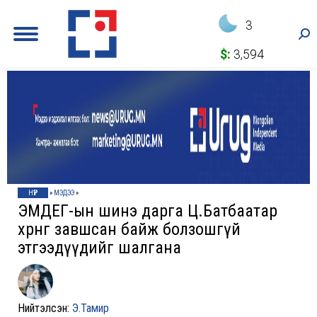
3
Sea
$:
3,594
НҮҮР
»
МЭДЭЭ
»
ЭМДЕГ-ын шинэ дарга Ц.Батбаатар
хөрөнгө завшсан байж болзошгүй
этгээдүүдийг шалгана
Нийтэлсэн:
Э.Тамир