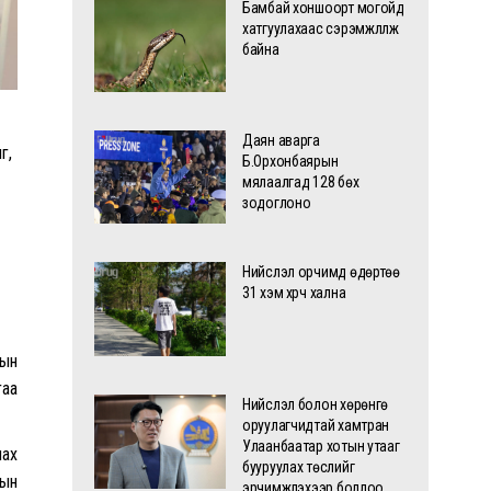
Бамбай хоншоорт могойд
хатгуулахаас сэрэмжлүүлж
байна
Даян аварга
г,
Б.Орхонбаярын
мялаалгад 128 бөх
зодоглоно
Нийслэл орчимд өдөртөө
31 хэм хүрч хална
лын
гаа
Нийслэл болон хөрөнгө
оруулагчидтай хамтран
Улаанбаатар хотын утааг
лах
бууруулах төслийг
рын
эрчимжүүлэхээр боллоо