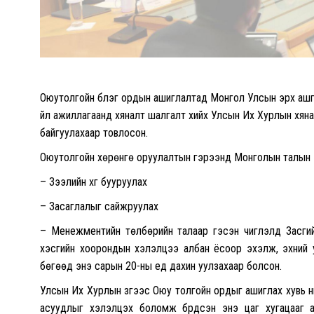
Оюутолгойн бүлэг ордын ашиглалтад Монгол Улсын эрх ашгий
үйл ажиллагаанд хяналт шалгалт хийх Улсын Их Хурлын хяна
байгуулахаар товлосон.
Оюутолгойн хөрөнгө оруулалтын гэрээнд Монголын талын э
– Зээлийн хүүг бууруулах
– Засаглалыг сайжруулах
– Менежментийн төлбөрийн талаар гэсэн чиглэлд Засгий
хэсгийн хоорондын хэлэлцээ албан ёсоор эхэлж, эхний 
бөгөөд энэ сарын 20-ны үед дахин уулзахаар болсон.
Улсын Их Хурлын зүгээс Оюу толгойн ордыг ашиглах хувь ний
асуудлыг хэлэлцэх боломж бүрдсэн энэ цаг хугацааг а