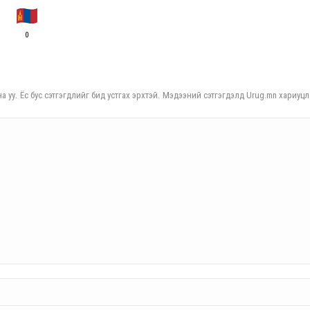
0
а уу. Ёс бус сэтгэгдлийг бид устгах эрхтэй. Мэдээний сэтгэгдэлд Urug.mn хариуцл