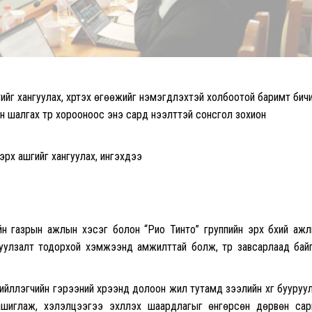
г хангуулах, хүртэх өгөөжийг нэмэгдүүлэхтэй холбоотой баримт бичи
н шалгах түр хорооноос энэ сард нээлттэй сонсгол зохион
рх ашгийг хангуулах, ингэхдээ
н газрын ажлын хэсэг болон “Рио Тинто” группийн эрх бүхий аж
уулзалт тодорхой хэмжээнд амжилттай болж, түр завсарлаад бай
лүүлэгчийн гэрээний хүрээнд долоон жил тутамд зээлийн хүүг бууруу
шиглаж, хэлэлцээгээ эхлүүлэх шаардлагыг өнгөрсөн дөрвөн са