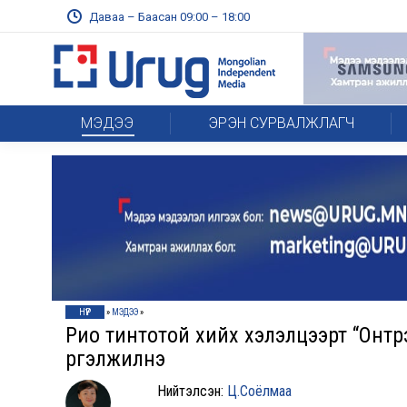
Даваа – Баасан 09:00 – 18:00
МЭДЭЭ
ЭРЭН СУРВАЛЖЛАГЧ
НҮҮР
»
МЭДЭЭ
»
Рио тинтотой хийх хэлэлцээрт “Онтр
үргэлжилнэ
Нийтэлсэн:
Ц.Соёлмаа