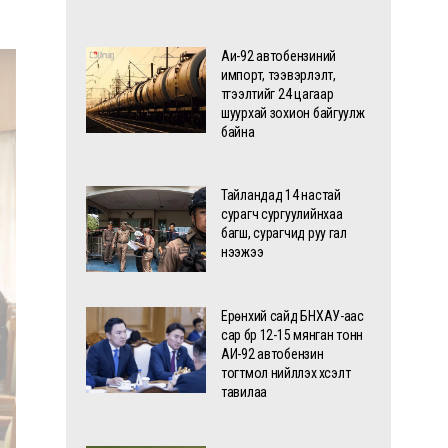
Аи-92 автобензиний
импорт, тээвэрлэлт,
түгээлтийг 24 цагаар
шуурхай зохион байгуулж
байна
Тайландад 14 настай
сурагч сургуулийнхаа
багш, сурагчид руу гал
нээжээ
Ерөнхий сайд БНХАУ-аас
сар бүр 12-15 мянган тонн
АИ-92 автобензин
тогтмол нийлүүлэх хүсэлт
тавилаа