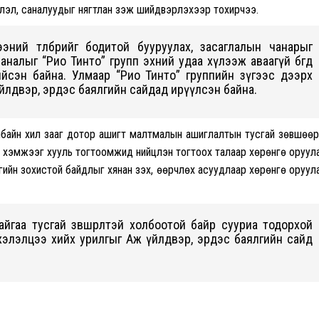
лэл, саналуудыг нягтлан үзэж шийдвэрлэхээр тохирчээ.
эний төлбөрийг бодитой бууруулах, засаглалын чанарыг
алыг “Рио Тинто” групп эхний удаа хүлээж аваагүй бөгөөд
йсэн байна. Улмаар “Рио Тинто” группийн зүгээс дээрх
йлдвэр, эрдэс баялгийн сайдад ирүүлсэн байна.
албайн хил зааг дотор ашигт малтмалын ашиглалтын тусгай зөвшөө
хэмжээг хууль тогтоомжид нийцүүлэн тогтоох талаар хөрөнгө оруул
үүгийн зохистой байдлыг хянан үзэх, өөрчлөх асуудлаар хөрөнгө оруул
аа тусгай зөвшөөрөлтэй холбоотой байр сууриа тодорхой
 хэлэлцээ хийх урилгыг Аж үйлдвэр, эрдэс баялгийн сайд