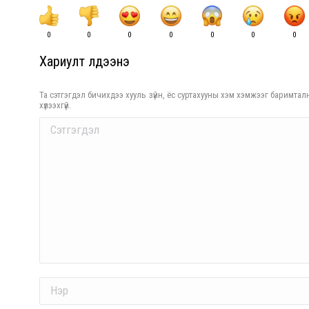
0
0
0
0
0
0
0
Хариулт үлдээнэ үү
Та сэтгэгдэл бичихдээ хууль зүйн, ёс суртахууны хэм хэмжээг баримталн
хүлээхгүй.
Comment
Name *