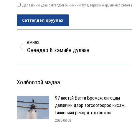
Дараагийн удаа сэтгэгдэл бичихийн тулд өөрийн нэр, имэйл хөтөч д
Сэтгэгдэл оруулах
Post
navigation
ӨМНӨХ
Өнөөдөр 8 хэмийн дулаан
Previous
post:
Холбоотой мэдээ
97 настай Бетти Бромаж онгоцны
далавчин дээр зогсоогоороо нисэж,
Гиннесийн рекорд тогтоожээ
2026-08-08