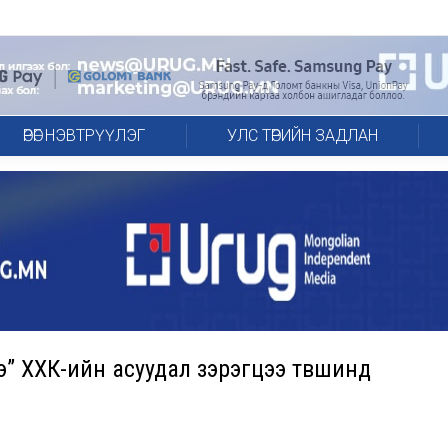
ӨРӨГ НЭВТРҮҮЛЭГ
УЛС ТӨРИЙН ЗАДЛАН
э” ХХК-ийн асуудал зэрэгцээ түвшинд