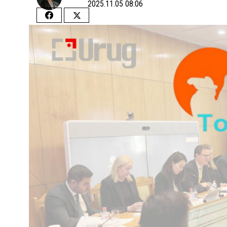
2025.11.05 08:06
Share
Share
on
on
Facebook
Twitter