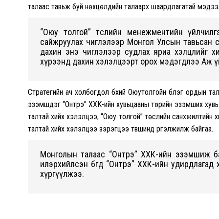
талаас тавьж буй нөхцөлүүдийн талаарх шаардлагатай мэдээ
“Оюу толгой” төслийн менежментийн үйлчилгэ
сайжруулах чиглэлээр Монгол Улсын тавьсан сан
дахин энэ чиглэлээр судлах яриа хэлцлийг хи
хүрээнд дахин хэлэлцээрт орох мэдэгдлээ Аж ү
Стратегийн ач холбогдол бүхий Оюутолгойн бүлэг ордын т
эзэмшдэг “Онтрэ” ХХК-ийн хувьцааны төрийн эзэмших хувь 
талтай хийх хэлэлцээ, “Оюу толгой” төслийн санхүүжилтийн х
талтай хийх хэлэлцээ зэрэгцээ түвшинд үргэлжилж байгаа.
Монголын талаас “Онтрэ” ХХК-ийн эзэмшиж байг
илэрхийлсэн бөгөөд “Онтрэ” ХХК-ийн удирдлагад
хүргүүлжээ.