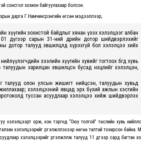
тэй сонсгол зохион байгуулахаар болсон.
азрын дарга Г.Намчинсүрэнгийн өгсөн мэдээллээр,
ийн хүүгийн зохистой байдлыг хянан үзэх хэлэлцээг албан
 01 дүгээр сарын 31-ний өдрийн дотор шийдвэрлэхийг
ны дотор талууд зөвшилцөлд хүрэхгүй бол хэлэлцээ хийх
ийлүүлэгчдийн зээлийн хүүгийн хувийг тогтоох бөгөөд хувь
талуудын харилцан зөвшилцсөн бусад нөхцөлийг хэлэлцэн,
йг талууд олон улсын жишигт нийцсэн, талуудын хувьд
 ажиллахаар; хэлэлцээний явцад эрх бүхий ажлын хэсгийн
; протоколд туссан асуудлаар хэлэлцээ хийж шийдвэрлэх
 хэлэлцээрт орж, нэн тэргүүнд “Оюу толгой” төслийн хувь нийлүүл
ргалзан хэлэлцээрийг үргэлжлүүлэхээр нөгөө талтай тохирсон байна. 
 асуудлаар хэлэлцээрийг үргэлжлүүлж талууд 11 дүгээр сард багтан х