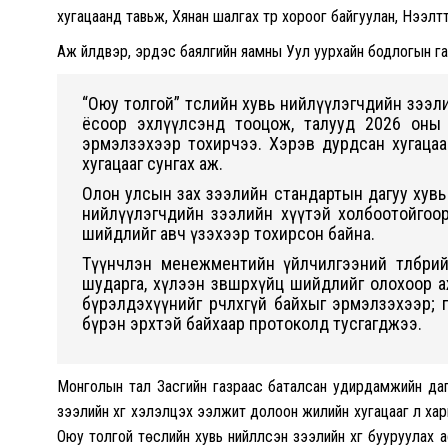
хугацаанд тавьж, Хянан шалгах түр хороог байгуулан, Нээлт
Аж үйлдвэр, эрдэс баялгийн яамны Уул уурхайн бодлогын г
“Оюу толгой” төслийн хувь нийлүүлэгчдийн зээл
ёсоор эхлүүлсэнд тооцож, талууд 2026 оны
эрмэлзэхээр тохирчээ. Хэрэв дурдсан хугацаа
хугацааг сунгах аж.
Олон улсын зах зээлийн стандартын дагуу хувь н
нийлүүлэгчдийн зээлийн хүүтэй холбоотойгоор 
шийдлийг авч үзэхээр тохирсон байна.
Түүнчлэн менежментийн үйлчилгээний төлбөри
шударга, хүлээн зөвшөөрөхүйц шийдлийг олохоор
бүрэлдэхүүнийг өөрчлөхгүй байхыг эрмэлзэхээр
бүрэн эрхтэй байхаар протоколд тусгагджээ.
Монголын тал Засгийн газраас баталсан удирдамжийн дагуу
зээлийн хүүг хэлэлцэх ээлжит долоон жилийн хугацааг үл ха
Оюу толгой төслийн хувь нийлүүлсэн зээлийн хүүг бууруулах