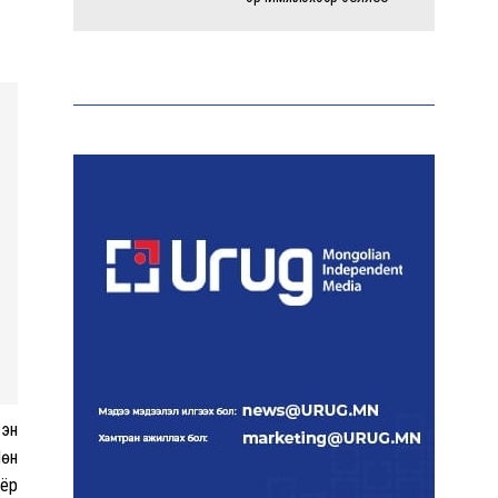
Энэ оны эхний долоон
сарын байдлаар зөрчлийн
бүртгэл өмнөх оноос 1.3
дахин өсжээ
Макс Группийн үүсгэн
байгуулагчид Сутай
хайрхны төрийн тахилгад
оролцлоо
E-Mongolia системээр
дамжуулан 2.9 сая гаруй
нийгмийн даатгалын
цахим үйлчилгээг иргэдэд
хүргэлээ
сэн
Мөн
оёр
Холливудын алдартай хос