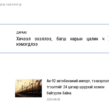
ээр хадгална уу.
ДАРААХ
Хичээл эхэллээ, багш нарын цалин ч
Next
нэмэгдлээ
post:
Аи-92 автобензиний импорт, тээвэрлэл
түгээлтийг 24 цагаар шуурхай зохион
байгуулж байна
2026-08-08