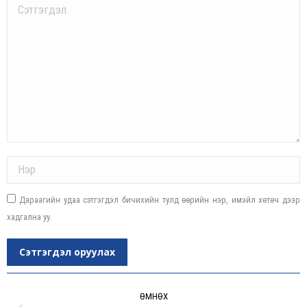
Comment
Name *
Дараагийн удаа сэтгэгдэл бичихийн тулд өөрийн нэр, имэйл хөтөч дээр
хадгална уу.
Сэтгэгдэл оруулах
Post
navigation
ӨМНӨХ