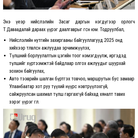
Энэ үеэр нийслэлийн Засаг даргын нэгдүгээр орлогч
Т.Даваадалай дараах үүрэг даалгаврыг өгсөн юм. Тодруулбал,
Нийслэлийн нутгийн захиргааны байгууллагууд 2025 онд
хийхээр төлөвлөсөн ажлуудаа эрчимжүүлэх,
Түлшний борлуулалтын цэгийн тоог нэмэгдүүлж, иргэдэд
түлшийг хүртээмжтэй байдлаар олгох ажлуудыг шуурхай
зохион байгуулах,
Авто тээврийн шалган бүртгэх товчоо, маршрутын бус замаар
Улаанбаатар хот руу түүхий нүүрс нэвтрүүлэхгүй,
сайжруулсан шахмал түлш гаргахгүй байхад хяналт тавих
зэрэг үүрэг өглөө.