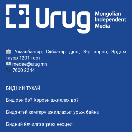
Улаанбаатар, Сүхбаатар дүүрэг, 8-р хороо, Эрдэм
тауэр 1201 тоот
medee@urug.mn
7600 2244
БИДНИЙ ТУХАЙ
Бид хэн бэ? Хэрхэн ажиллах вэ?
Бидэнтэй хамтарч ажиллахыг урьж байна
Бидний үйлчилгээ үзүүлэх нөхцөл