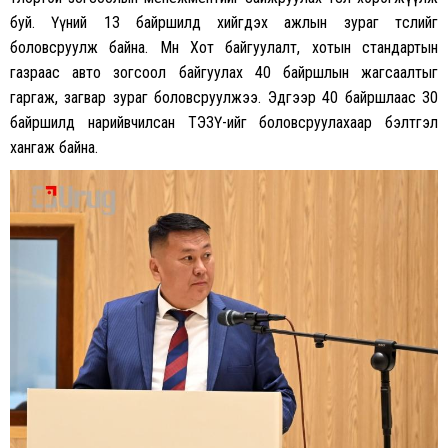
буй. Үүний 13 байршилд хийгдэх ажлын зураг төслийг
боловсруулж байна. Мөн Хот байгуулалт, хотын стандартын
газраас авто зогсоол байгуулах 40 байршлын жагсаалтыг
гаргаж, загвар зураг боловсруулжээ. Эдгээр 40 байршлаас 30
байршилд нарийвчилсан
ТЭЗҮ-ийг
боловсруулахаар бэлтгэл
хангаж байна.