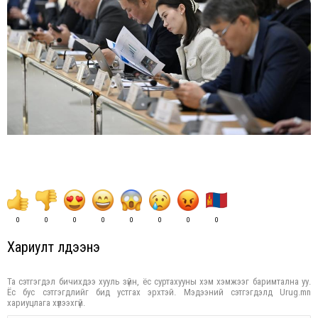
0
0
0
0
0
0
0
0
Хариулт үлдээнэ үү
Та сэтгэгдэл бичихдээ хууль зүйн, ёс суртахууны хэм хэмжээг баримтална уу.
Ёс бус сэтгэгдлийг бид устгах эрхтэй. Мэдээний сэтгэгдэлд Urug.mn
хариуцлага хүлээхгүй.