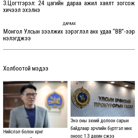
З.Цогтгэрэл: 24 цагийн дараа ажил хаялт зогсож
Previous
хичээл эхэлнэ
post:
ДАРААХ
Монгол Улсын зээлжих зэрэглэл анх удаа “BB”-ээр
Next
үнэлэгджээ
post:
Холбоотой мэдээ
Энэ оны эхний долоон сарын
байдлаар зөрчлийн бүртгэл өмнөх
Нийслэл болон хөрөнгө
оноос 1.3 дахин өсжээ