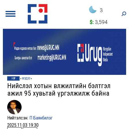
3
Sea
$:
3,594
НҮҮР
»
МЭДЭЭ
»
Нийслэл хотын өвөлжилтийн бэлтгэл
ажил 95 хувьтай үргэлжилж байна
Нийтэлсэн:
П Баянбилэг
2025.11.03 19:30