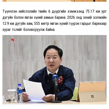
Түүнчлэн нийслэлийн төвийн 6 дүүргийн хэмжээнд 75.17 км урт
дугуйн болон явган хүний замын барина. 2026 онд эхний ээлжийн
12.9 км дугуйн зам, 555 метр явган хүний гүүрэн гарцыг барихаар
зураг төслийг боловсруулж байна.