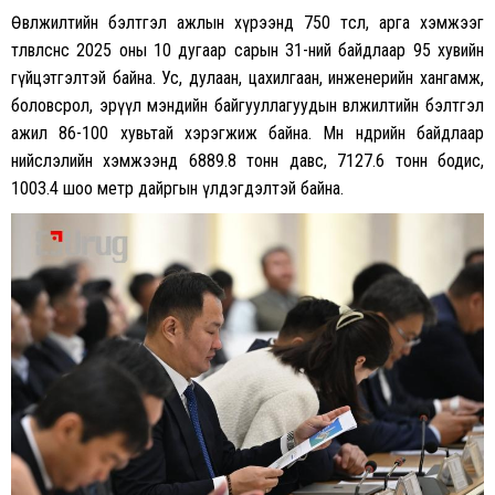
Өвөлжилтийн бэлтгэл ажлын хүрээнд 750 төсөл, арга хэмжээг
төлөвлөснөөс 2025 оны 10 дугаар сарын 31-ний байдлаар 95 хувийн
гүйцэтгэлтэй байна. Ус, дулаан, цахилгаан, инженерийн хангамж,
боловсрол, эрүүл мэндийн байгууллагуудын өвөлжилтийн бэлтгэл
ажил 86-100 хувьтай хэрэгжиж байна. Мөн өнөөдрийн байдлаар
нийслэлийн хэмжээнд 6889.8 тонн давс, 7127.6 тонн бодис,
1003.4 шоо метр дайргын үлдэгдэлтэй байна.