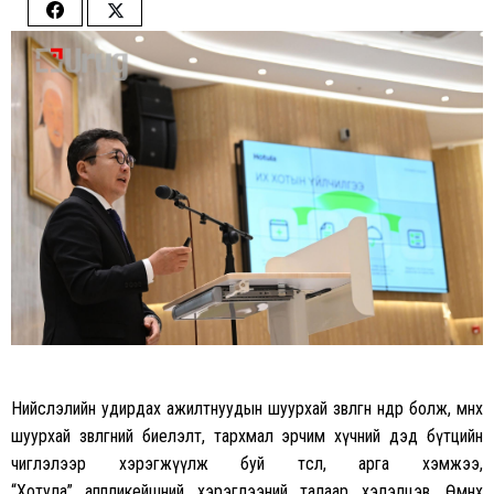
Share
Share
on
on
Facebook
Twitter
Нийслэлийн удирдах ажилтнуудын шуурхай зөвлөгөөн өнөөдөр болж, өмнөх
шуурхай зөвлөгөөний биелэлт, тархмал эрчим хүчний дэд бүтцийн
чиглэлээр хэрэгжүүлж буй төсөл, арга хэмжээ,
“Хотула”
аппликейшний
хэрэглээний талаар хэлэлцэв. Өмнөх