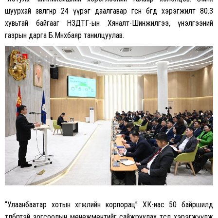
шуурхай зөвлөгөөнөөр 24 үүрэг даалгавар өгсөн бөгөөд хэрэгжилт 80.3
хувьтай байгааг
НЗДТГ-ын
Хяналт-Шинжилгээ
, үнэлгээний
газрын дарга Б.Мөнхбаяр танилцуулав.
“Улаанбаатар хотын хөгжлийн корпорац”
ХК-иас
50 байршилд
төлбөртэй зогсоолын менежментийг сайжруулах төсөл хэрэгжүүлж