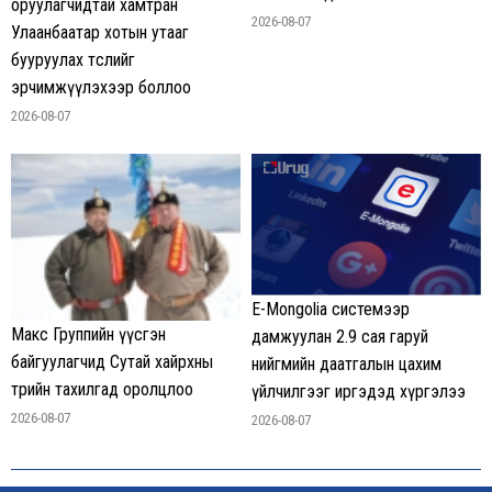
оруулагчидтай хамтран
2026-08-07
Улаанбаатар хотын утааг
бууруулах төслийг
эрчимжүүлэхээр боллоо
2026-08-07
E-Mongolia системээр
Макс Группийн үүсгэн
дамжуулан 2.9 сая гаруй
байгуулагчид Сутай хайрхны
нийгмийн даатгалын цахим
төрийн тахилгад оролцлоо
үйлчилгээг иргэдэд хүргэлээ
2026-08-07
2026-08-07