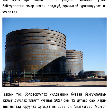
байгуулалтыг ямар нэгэн саадгүй, эрчимтэй урагшлуулах нь
чухал гэв.
Газрын тос боловсруулах үйлдвэрийн бүтээн байгуулалтын
ажлыг дуусгах төлөвлөгөөт хугацаа 2027 оны 12 дугаар сар. Харин
ашиглалтад оруулах хугацаа нь 2028 он. Энэтхэгээс Монгол