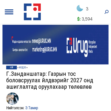
3
Sea
$:
3,594
НҮҮР
»
МЭДЭЭ
»
Г.Занданшатар: Газрын тос
боловсруулах үйлдвэрийг 2027 онд
ашиглалтад оруулахаар төлөвлөв
Нийтэлсэн:
Э.Тамир