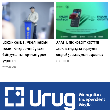
Ерөнхий сайд Н.Учрал Газрын
ХААН Банк кредит карттай
тосны үйлдвэрийн бүтээн
харилцагчдадаа зориулан
байгуулалтыг эрчимжүүлэх
онцгой урамшуулал зарлалаа
үүрэг өглөө
2026-08-10
2026-08-10