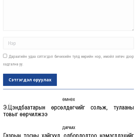
Name *
Дараагийн удаа сэтгэгдэл бичихийн тулд өөрийн нэр, имэйл хөтөч дээр
хадгална уу.
Сэтгэгдэл оруулах
Post
navigation
ӨМНӨХ
Э.Цэндбаатарын өрсөлдөгчийг сольж, тулааны
Previous
товыг өөрчилжээ
post:
ДАРААХ
Газрын тосны хайгуул, олборлолтоо нэмэгдүүлэхийг