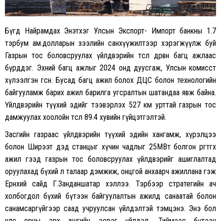
Бүгд Найрамдах Энэтхэг Улсын Экспорт- Импорт банкны 1.7
тэрбум ам.долларын зээлийн санхүүжилтээр хэрэгжүүлж буй
Газрын тос боловсруулах үйлдвэрийн төсөл дөрвөн багц ажлаас
бүрддэг. Эхний багц ажлыг 2024 онд дуусгаж, Улсын комисст
хүлээлгэн өгсөн. Бусад багц ажил болох ДЦС болон технологийн
байгууламж барих ажил барилга угсралтын шатандаа явж байна.
Үйлдвэрийн түүхий эдийг тээвэрлэх 527 км урттай газрын тос
дамжуулах хоолойн төсөл 89.4 хувийн гүйцэтгэлтэй.
Засгийн газраас үйлдвэрийн түүхий эдийн хангамж, хүрэлцээ
болон Ширээт дэд станцыг хүчин чадлыг 25МВт болгон өргөтгөх
ажил гээд газрын тос боловсруулах үйлдвэрийг ашиглалтад
оруулахад бүхий л талаар дэмжиж, онцгой анхаарч ажиллана гэж
Ерөнхий сайд Г.Занданшатар хэллээ. Тэрбээр стратегийн ач
холбогдол бүхий бүтээн байгуулалтын ажилд санаатай болон
санамсаргүйгээр саад учруулсан үйлдэлтэй тэмцэнэ. Энэ бол
улс орны эрх ашгийн эсрэг үйлдэл. Тиймээс бүтээн