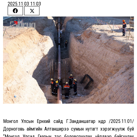
2025.11.03 11:03
Share
Share
on
on
Facebook
Twitter
Монгол Улсын Ерөнхий сайд Г.Занданшатар өнөөдөр /2025.11.01/
Дорноговь аймгийн Алтанширээ сумын нутагт хэрэгжүүлж буй
“Монгол Улсад Газрын тос боловсруулах үйлдвэр байгуулах