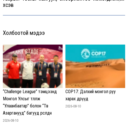
Next
хүсэв
post:
Холбоотой мэдээ
“Challenge League” тэмцээнд
COP17: Дэлхий монгол руу
Монгол Улсыг төлөөлж
харах өдрүүд
“Улаанбаатар” болон “Төв
2026-08-10
Азарганууд” багууд өрсөлдөнө
2026-08-10