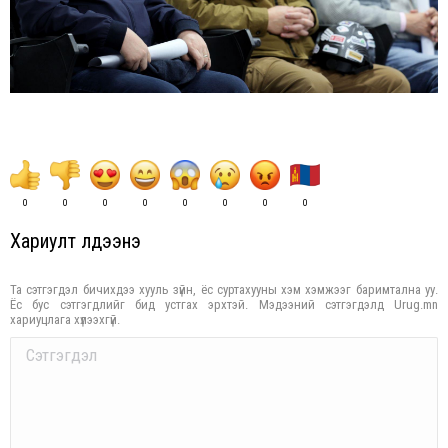
0
0
0
0
0
0
0
0
Хариулт үлдээнэ үү
Та сэтгэгдэл бичихдээ хууль зүйн, ёс суртахууны хэм хэмжээг баримтална уу.
Ёс бус сэтгэгдлийг бид устгах эрхтэй. Мэдээний сэтгэгдэлд Urug.mn
хариуцлага хүлээхгүй.
Comment