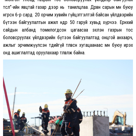
төсөл”-ийн явцтай газар дээр нь танилцлаа. Дөрвөн сарын өмнө буюу
өнгөрсөн 6-р сард 20 орчим хувийн гүйцэтгэлтэй байсан үйлдвэрийн
бүтээн байгуулалтын ажил өнөөдөр 50 гаруй хувьд хүрчээ. Ерөнхий
сайдын албанд томилогдсон цагаасаа эхлэн газрын тос
боловсруулах үйлдвэрийн бүтээн байгуулалтад онцгой анхаарч,
ажлыг эрчимжүүлсэн төдийгүй төлөвсөн хугацаанаас өмнө буюу ирэх
онд ашиглалтад оруулахаар төлөвлөж байна.