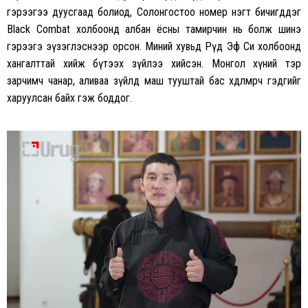
гэрээгээ дуусгаад болиод, Солонгостоо номер нэгт бичигддэг
Black Combat холбоонд албан ёсны тамирчин нь болж шинэ
гэрээгэ эүзэглэснээр орсон. Миний хувьд Рөүд Эф Си холбоонд
хангалттай хийж бүтээх зүйлээ хийсэн. Монгол хүний тэр
зарчимч чанар, аливаа зүйлд маш тууштай бас хөдөлмөрч гэдгийг
харуулсан байх гэж боддог.