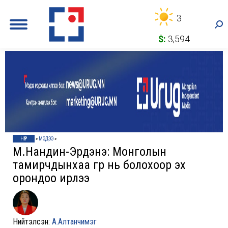
3
Sea
$:
3,594
НҮҮР
»
МЭДЭЭ
»
М.Нандин-Эрдэнэ: Монголын
тамирчдынхаа гүүр нь болохоор эх
орондоо ирлээ
Нийтэлсэн:
А.Алтанчимэг