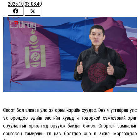
2025.10.03 08:40
Share
Share
on
on
Facebook
Twitter
Спорт бол аливаа улс эх орны нэрийн хуудас. Энэ ч утгаараа улс
эх орондоо эдийн засгийн хувьд ч тодорхой хэмжээний хөрөнгө
оруулалтыг эргэлтэд оруулж байдаг билээ. Спортын замналыг
сонгосон тамирчин өтөл нас болтлоо энэ л ажил, мэргэжлээ