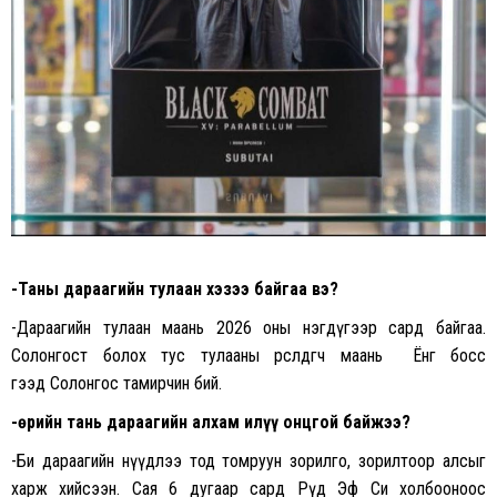
-Таны дараагийн тулаан хэзээ байгаа вэ?
-Дараагийн тулаан маань 2026 оны нэгдүгээр сард байгаа.
Солонгост болох тус тулааны өрсөлдөгч маань Ёнг босс
гээд Солонгос тамирчин бий.
-Өөрийн тань дараагийн алхам илүү онцгой байжээ?
-Би дараагийн нүүдлээ тод томруун зорилго, зорилтоор алсыг
харж хийсээн. Сая 6 дугаар сард Рөүд Эф Си холбооноос