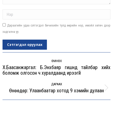
Name *
Дараагийн удаа сэтгэгдэл бичихийн тулд өөрийн нэр, имэйл хөтөч дээр
хадгална уу.
Сэтгэгдэл оруулах
Post
navigation
ӨМНӨХ
Х.Баасанжаргал: Б.Энхбаяр гишүүнд тайлбар хийх
Previous
боломж олгосон ч хуралдаанд ирээгүй
post:
ДАРААХ
Өнөөдөр: Улаанбаатар хотод 9 хэмийн дулаан
Next
post: