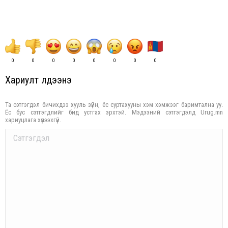
0
0
0
0
0
0
0
0
Хариулт үлдээнэ үү
Та сэтгэгдэл бичихдээ хууль зүйн, ёс суртахууны хэм хэмжээг баримтална уу.
Ёс бус сэтгэгдлийг бид устгах эрхтэй. Мэдээний сэтгэгдэлд Urug.mn
хариуцлага хүлээхгүй.
Comment