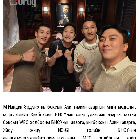
М.Нандин-Эрдэнэ нь боксын Ази тивийн аваргын мөнгөн медальт,
мэргэжлийн Кикбоксын БНСУ-ын хоёр удаагийн аварга, мутай
боксын WBC холбооны БНСУ-ын аварга, кикбоксын Азийн аварга,
Жюү жицү NO-GI төрлийн БНСУ-ын
аварга,мэргэжлийнхолимогтулааны MFC холбооны хоёр