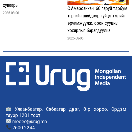
хуваарь
С.Амарсайхан: 60 гаруй тэрбум
2026-08-06
төгрөгийн шийдвэр гүйцэтгэлийг
эрчимжүүлж, орон сууцны
хохирлыг барагдуулна
2026-08-06
Улаанбаатар, Сүхбаатар дүүрэг, 8-р хороо, Эрдэм
тауэр 1201 тоот
medee@urug.mn
7600 2244