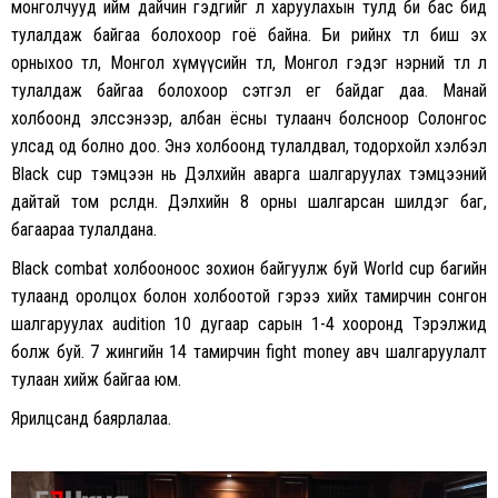
монголчууд ийм дайчин гэдгийг л харуулахын тулд би бас бид
тулалдаж байгаа болохоор гоё байна. Би өөрийнхөө төлөө биш эх
орныхоо төлөө, Монгол хүмүүсийн төлөө, Монгол гэдэг нэрний төлөө л
тулалдаж байгаа болохоор сэтгэл өег байдаг даа. Манай
холбоонд элссэнээр, албан ёсны тулаанч болсноор Солонгос
улсад од болно доо. Энэ холбоонд тулалдвал, тодорхойл хэлбэл
Black cup тэмцээн нь Дэлхийн аварга шалгаруулах тэмцээний
дайтай том өрсөлдөөн. Дэлхийн 8 орны шалгарсан шилдэг баг,
багаараа тулалдана.
Black combat холбооноос зохион байгуулж буй World cup багийн
тулаанд оролцох болон холбоотой гэрээ хийх тамирчин сонгон
шалгаруулах audition 10 дугаар сарын 1-4 хооронд Тэрэлжид
болж буй. 7 жингийн 14 тамирчин fight money авч шалгаруулалт
тулаан хийж байгаа юм.
Ярилцсанд баярлалаа.