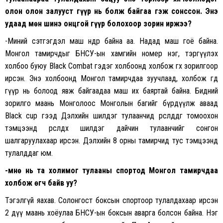
олон олон залууст гүүр нь болж байгаа гэж сонссон. Энэ
удаад мөн шинэ онцгой гүүр болохоор зорин иржээ?
-Миний сэтгэгдэл маш өндөр байна аа. Надад маш гоё байна.
Монгол тамирчдыг БНСУ-ын хамгийн номер нэг, тэргүүлэх
холбоо буюу Black Combat гэдэг холбоонд холбож өгөх зорилгоор
ирсэн. Энэ холбоонд Монгол тамирчдаа зуучлаад, холбож өгөөд
гүүр нь болоод явж байгаадаа маш их баяртай байна. Бидний
зорилго маань Монголоос Монголын багийг бүрдүүлж аваад
Black cup гээд Дэлхийн шилдэг тулаанчид өрсөлддөг томоохон
тэмцээнд өрсөлдөх шилдэг дайчин тулаанчийг сонгон
шалгаруулахаар ирсэн. Дэлхийн 8 орны тамирчид тус тэмцээнд
тулалддаг юм.
-Өмнө нь та холимог тулааны спортод Монгол тамирчдаа
холбож өгч байв уу?
Тэгэлгүй яахав. Солонгост боксын спортоор тулалдахаар ирсэн
2 дүү маань хоёулаа БНСУ-ын боксын аварга болсон байна. Нэг