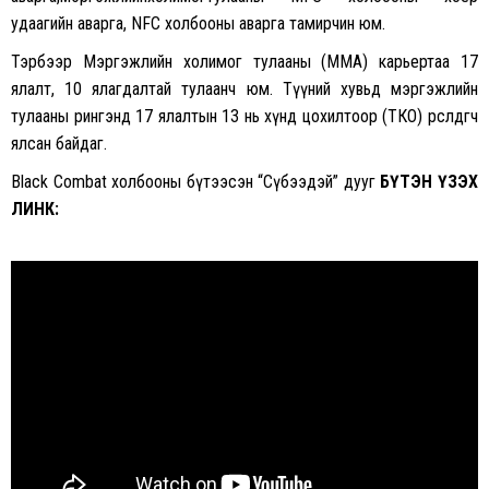
удаагийн аварга, NFC холбооны аварга тамирчин юм.
Тэрбээр Мэргэжлийн холимог тулааны (ММА) карьертаа 17
ялалт, 10 ялагдалтай тулаанч юм. Түүний хувьд мэргэжлийн
тулааны рингэнд 17 ялалтын 13 нь хүнд цохилтоор (ТКО) өрсөлдөгчөө
ялсан байдаг.
Black Combat холбооны бүтээсэн “Сүбээдэй” дууг
БҮТЭН ҮЗЭХ
ЛИНК: