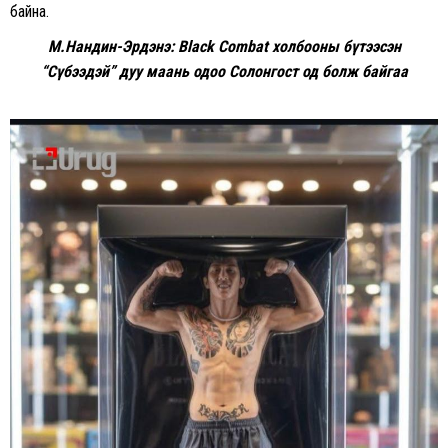
байна.
М.Нандин-Эрдэнэ: Black Combat холбооны бүтээсэн
“Сүбээдэй” дуу маань одоо Солонгост од болж байгаа