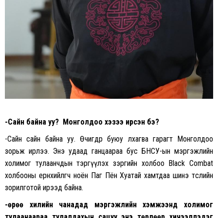
-Сайн байна уу? Монголдоо хэзээ ирсэн бэ?
-Сайн сайн байна уу. Өчигдөр буюу лхагва гарагт Монголдоо
зорьж ирлээ. Энэ удаад ганцаараа бус БНСУ-ын мэргэжлийн
холимог тулаанчдын тэргүүлэх зэргийн холбоо Black Combat
холбооны ерөнхийлөгч ноён Паг Пён Хуатай хамтдаа шинэ төслийн
зорилготой ирээд байна.
-Өөрөө хилийн чанадад мэргэжлийн хэмжээнд холимог
тулаанаараа тулалдахын сацуу энэ төрлөөр хичээллэдэг