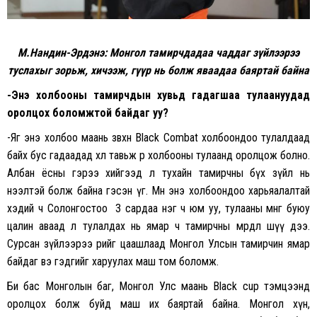
М.Нандин-Эрдэнэ: Монгол тамирчдадаа чаддаг зүйлээрээ
туслахыг зорьж, хичээж, гүүр нь болж яваадаа баяртай байна
-Энэ холбооны тамирчдын хувьд гадагшаа тулаануудад
оролцох боломжтой байдаг уу?
-Яг энэ холбоо маань зөвхөн Black Combat холбоондоо тулалдаад
байх бус гадаадад хөл тавьж өөр холбооны тулаанд оролцож болно.
Албан ёсны гэрээ хийгээд л тухайн тамирчны бүх зүйл нь
нээлтэй болж байна гэсэн үг. Мөн энэ холбоондоо харьяалалтай
хэдий ч Солонгостоо 3 сардаа нэг ч юм уу, тулааны мөнгө буюу
цалин аваад л тулалдах нь ямар ч тамирчны мөрөөдөл шүү дээ.
Сурсан зүйлээрээ өөрийгөө цаашлаад Монгол Улсын тамирчин ямар
байдаг вэ гэдгийг харуулах маш том боломж.
Би бас Монголын баг, Монгол Улс маань Black cup тэмцээнд
оролцох болж буйд маш их баяртай байна. Монгол хүн,