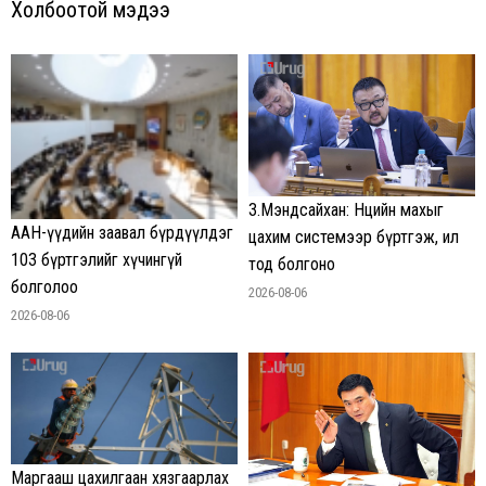
Холбоотой мэдээ
З.Мэндсайхан: Нөөцийн махыг
ААН-үүдийн заавал бүрдүүлдэг
цахим системээр бүртгэж, ил
103 бүртгэлийг хүчингүй
тод болгоно
болголоо
2026-08-06
2026-08-06
Маргааш цахилгаан хязгаарлах