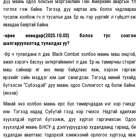
дүү маань одоо боксын мэргэжлийн Пан Амеркийн аваргын төлөө
тоглох гэж байна. Тэгээд дүү нартаа аль болох чадлаараа
тусалж холбож өгч л тусалъя даа. Ер нь тэр үүргийг л гүйцэтгэж
яваадаа баяртай байна.
-Өөрөө өнөөдөр(2025.10.03) болох тус сонгон
шалгаруулалтад тулалдах уу?
-Өөрөө ч тулалдана л даа. Black Combat холбоо маань маш онцгой,
ажил хэрэгч басхүү энтертайнмент л даа. Ер нь тамирчны сториг
маш сайнаар яг анх ямар байдлаас яаж, хэрхэн гаргаж
ирэхийг сайн мэддэг юм шиг санагдсан. Тэгээд миний тухайд
бүтээсэн “Сүбээдэй” дуу маань одоо Солонгост од болж байна.
(инээв)
Манай энэ холбоо маань ерөөсөө бүх тамирчдадаа нэг нэр өгчихдөг
юм. Тэгээд надад Сүбүтай гээд нэр өгчихсөн. Надтай адилхан
хүүхэлдэй хүртэл бүтээжж, дуу хүртэл гаргачихсан. Одоо
хүүхэлдэй маань БНСУ-д дэлгүүрүүдээр худалдаанд гараад, би
худалдан авалтаас тодорхой хэмжээний орлогоо хүртээд явж