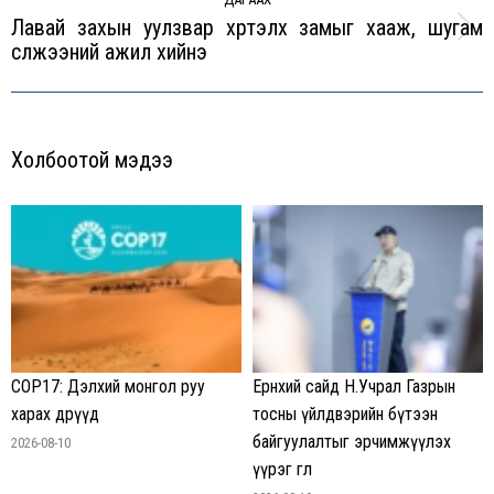
Лавай захын уулзвар хүртэлх замыг хааж, шугам
Next
сүлжээний ажил хийнэ
post:
Холбоотой мэдээ
COP17: Дэлхий монгол руу
Ерөнхий сайд Н.Учрал Газрын
харах өдрүүд
тосны үйлдвэрийн бүтээн
байгуулалтыг эрчимжүүлэх
2026-08-10
үүрэг өглөө