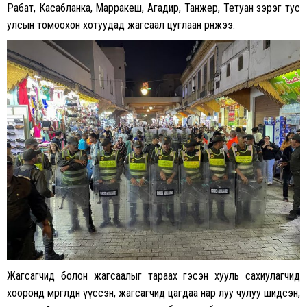
Рабат, Касабланка, Марракеш, Агадир, Танжер, Тетуан зэрэг тус
улсын томоохон хотуудад жагсаал цуглаан өрнөжээ.
Жагсагчид болон жагсаалыг тараах гэсэн хууль сахиулагчид
хооронд мөргөлдөөн үүссэн, жагсагчид цагдаа нар луу чулуу шидсэн,