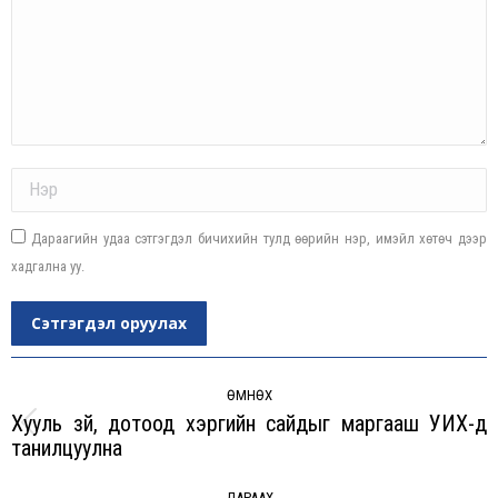
Name *
Дараагийн удаа сэтгэгдэл бичихийн тулд өөрийн нэр, имэйл хөтөч дээр
хадгална уу.
Сэтгэгдэл оруулах
Post
navigation
ӨМНӨХ
Хууль зүй, дотоод хэргийн сайдыг маргааш УИХ-д
Previous
танилцуулна
post:
ДАРААХ