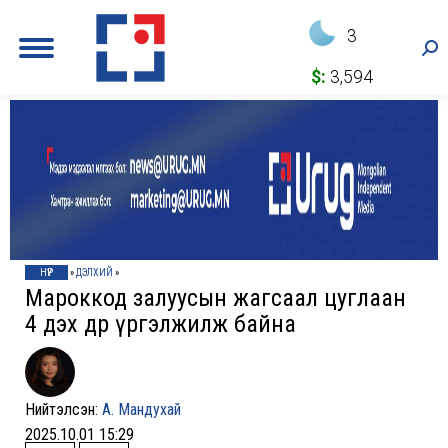
3
Sea
$:
3,594
НҮҮР
»
ДЭЛХИЙ
»
Мароккод залуусын жагсаал цуглаан
4 дэх өдрөө үргэлжилж байна
Нийтэлсэн:
А. Мандухай
2025.10.01 15:29