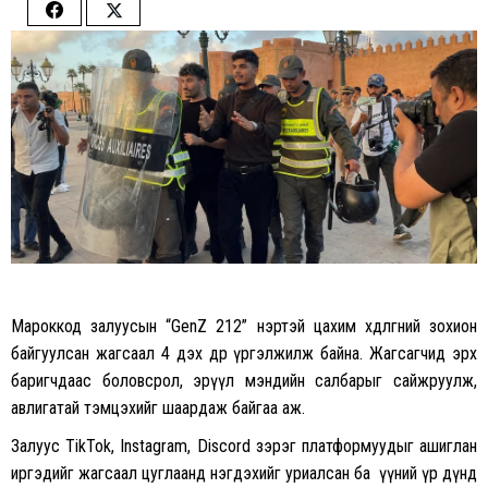
Share
Share
on
on
Facebook
Twitter
Мароккод залуусын “GenZ 212” нэртэй цахим хөдөлгөөний зохион
байгуулсан жагсаал 4 дэх өдрөө үргэлжилж байна. Жагсагчид эрх
баригчдаас боловсрол, эрүүл мэндийн салбарыг сайжруулж,
авлигатай тэмцэхийг шаардаж байгаа аж.
Залуус TikTok, Instagram, Discord зэрэг платформуудыг ашиглан
иргэдийг жагсаал цуглаанд нэгдэхийг уриалсан ба үүний үр дүнд