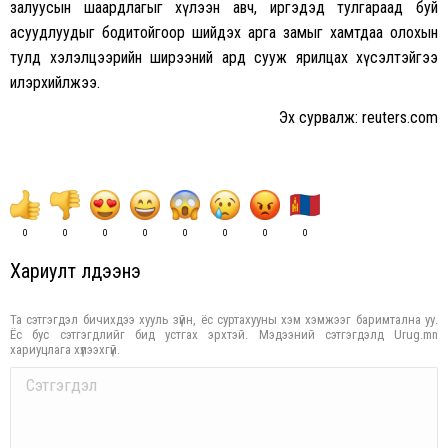
залуусын шаардлагыг хүлээн авч, иргэдэд тулгараад буй
асуудлуудыг бодитойгоор шийдэх арга замыг хамтдаа олохын
тулд хэлэлцээрийн ширээний ард сууж ярилцах хүсэлтэйгээ
илэрхийлжээ.
Эх сурвалж: reuters.com
0
0
0
0
0
0
0
0
Хариулт үлдээнэ үү
Та сэтгэгдэл бичихдээ хууль зүйн, ёс суртахууны хэм хэмжээг баримтална уу.
Ёс бус сэтгэгдлийг бид устгах эрхтэй. Мэдээний сэтгэгдэлд Urug.mn
хариуцлага хүлээхгүй.
Comment