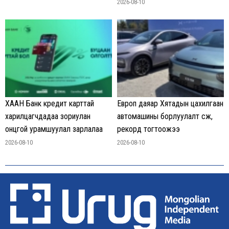
2026-08-10
ХААН Банк кредит карттай
Европ даяар Хятадын цахилгаан
харилцагчдадаа зориулан
автомашины борлуулалт өсөж,
онцгой урамшуулал зарлалаа
рекорд тогтоожээ
2026-08-10
2026-08-10