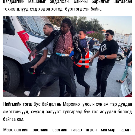
цагдаагийн машиныг эвдэлсэн, банкны барилгыг шатаасан
тохиолдлууд хэд хэдэн хотод бүртгэгдсэн байна.
Нийгмийн тэгш бус байдал нь Марокко улсын хүн ам тэр дундаа
эмэгтэйчүүд, хүүхэд залууст тулгараад буй гол асуудал болоод
байгаа юм.
Мароккогийн эвслийн засгийн газар өнгөрсөн мягмар гарагт