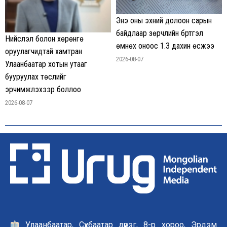
Энэ оны эхний долоон сарын
байдлаар зөрчлийн бүртгэл
Нийслэл болон хөрөнгө
өмнөх оноос 1.3 дахин өсжээ
оруулагчидтай хамтран
2026-08-07
Улаанбаатар хотын утааг
бууруулах төслийг
эрчимжүүлэхээр боллоо
2026-08-07
Улаанбаатар, Сүхбаатар дүүрэг, 8-р хороо, Эрдэм