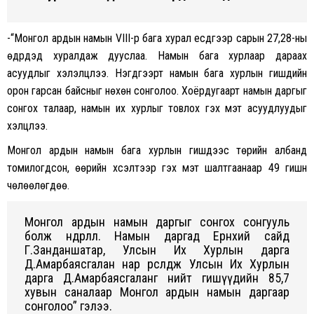
-“Монгол ардын намын VIII-р бага хурал есдүгээр сарын 27,28-ны
өдрүүдэд хуралдаж дууслаа. Намын бага хурлаар дараах
асуудлыг хэлэлцлээ. Нэгдүгээрт намын бага хурлын гишүүдийн
орон гарсан байсныг нөхөн сонголоо. Хоёрдугаарт намын даргыг
сонгох талаар, намын их хурлыг товлох гэх мэт асуудлуудыг
хэлцлээ.
Монгол ардын намын бага хурлын гишүүдээс төрийн албанд
томилогдсон, өөрийн хүсэлтээр гэх мэт шалтгаанаар 49 гишүүн
чөлөөлөгдөө.
Монгол ардын намын даргыг сонгох сонгууль
болж өндөрлөлөө. Намын даргад Ерөнхий сайд
Г.Занданшатар, Улсын Их Хурлын дарга
Д.Амарбаясгалан нар өрсөлдөж Улсын Их Хурлын
дарга Д.Амарбаясгаланг нийт гишүүдийн 85,7
хувын саналаар Монгол ардын намын даргаар
сонголоо” гэлээ.