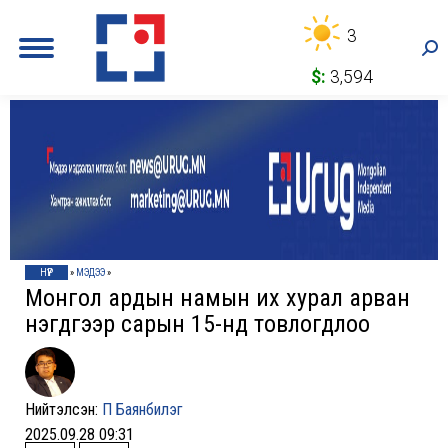
3
Sea
$:
3,594
НҮҮР
»
МЭДЭЭ
»
Монгол ардын намын их хурал арван
нэгдүгээр сарын 15-нд товлогдлоо
Нийтэлсэн:
П Баянбилэг
2025.09.28 09:31