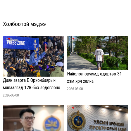
Холбоотой мэдээ
Нийслэл орчимд өдөртөө 31
Даян аварга Б.Орхонбаярын
хэм хүрч хална
мялаалгад 128 бөх зодоглоно
2026-08-08
2026-08-08