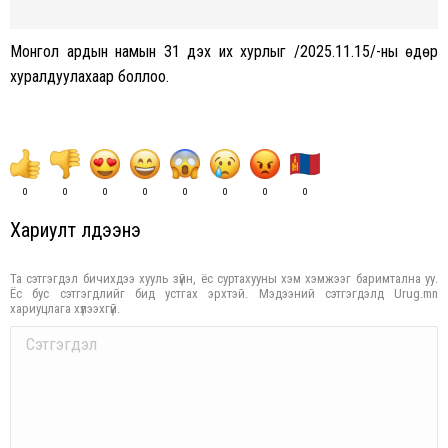
Монгол ардын намын 31 дэх их хурлыг /2025.11.15/-ны өдөр
хуралдуулахаар боллоо.
0
0
0
0
0
0
0
0
Хариулт үлдээнэ үү
Та сэтгэгдэл бичихдээ хууль зүйн, ёс суртахууны хэм хэмжээг баримтална уу.
Ёс бус сэтгэгдлийг бид устгах эрхтэй. Мэдээний сэтгэгдэлд Urug.mn
хариуцлага хүлээхгүй.
Comment