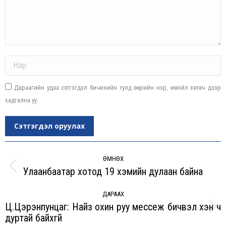
Name *
Дараагийн удаа сэтгэгдэл бичихийн тулд өөрийн нэр, имэйл хөтөч дээр
хадгална уу.
Сэтгэгдэл оруулах
Post
navigation
ӨМНӨХ
Улаанбаатар хотод 19 хэмийн дулаан байна
Previous
post:
ДАРААХ
Ц.Цэрэнпунцаг: Найз охин руу мессеж бичвэл хэн ч
Next
дуртай байхгүй
post: