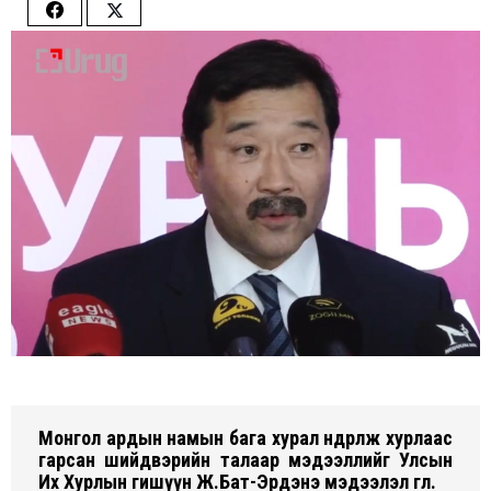
Share
Share
on
on
Facebook
Twitter
Монгол ардын намын бага хурал өндөрлөж хурлаас
гарсан шийдвэрийн талаар мэдээллийг Улсын
Их Хурлын гишүүн Ж.Бат-Эрдэнэ мэдээлэл өглөө.