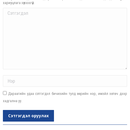
хариуцлага хүлээхгүй.
Comment
Name *
Дараагийн удаа сэтгэгдэл бичихийн тулд өөрийн нэр, имэйл хөтөч дээр
хадгална уу.
Сэтгэгдэл оруулах
Post