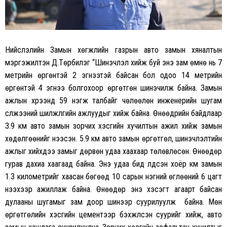
Нийслэлийн Замын хөгжлийн газрын авто замын хяналтын
мэргэжилтэн Д.Төрбилэг “Шинэчлэл хийж буй энэ зам өмнө нь 7
метрийн өргөнтэй 2 эгнээтэй байсан бол одоо 14 метрийн
өргөнтэй 4 эгнээ болгохоор өргөтгөн шинэчилж байна. Замын
ажлын хүрээнд 59 нэгж талбайг чөлөөлөн инженерийн шугам
сүлжээний шилжүүлгийн ажлуудыг хийж байна. Өнөөдрийн байдлаар
3.9 км авто замын зорчих хэсгийн хучилтын ажил хийж замын
хөдөлгөөнийг нээсэн. 5.9 км авто замын өргөтгөл, шинэчлэлтийн
ажлыг хийхдээ замыг дөрвөн удаа хаахаар төлөвлөсөн. Өнөөдөр
гурав дахиа хаагаад байна. Энэ удаа бид үлдсэн хоёр км замын
1.3 километрийг хаасан бөгөөд 10 сарын нэгний өглөөний 6 цагт
нээхээр ажиллаж байна. Өнөөдөр энэ хэсэгт агаарт байсан
дулааны шугамыг зам доор шинээр суурилуулж байна. Мөн
өргөтгөлийн хэсгийн цементээр бэхжүүлсэн суурийг хийж, авто