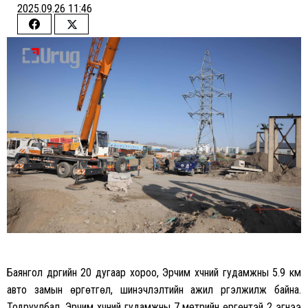
2025.09.26 11:46
Share
Share
on
on
Facebook
Twitter
Баянгол дүүргийн 20 дугаар хороо, Эрчим хүчний гудамжны 5.9 км
авто замын өргөтгөл, шинэчлэлтийн ажил үргэлжилж байна.
Тодруулбал, Эрчим хүчний гудамжны 7 метрийн өргөнтэй 2 эгнээ