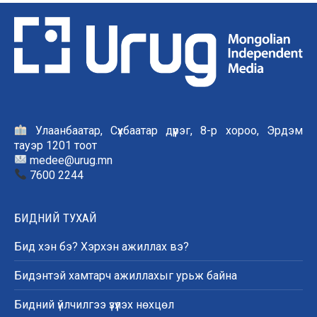
Улаанбаатар, Сүхбаатар дүүрэг, 8-р хороо, Эрдэм
тауэр 1201 тоот
medee@urug.mn
7600 2244
БИДНИЙ ТУХАЙ
Бид хэн бэ? Хэрхэн ажиллах вэ?
Бидэнтэй хамтарч ажиллахыг урьж байна
Бидний үйлчилгээ үзүүлэх нөхцөл