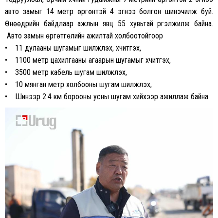
авто замыг 14 метр өргөнтэй 4 эгнээ болгон шинэчилж буй.
Өнөөдрийн байдлаар ажлын явц 55 хувьтай үргэлжилж байна.
Авто замын өргөтгөлийн ажилтай холбоотойгоор
• 11 дулааны шугамыг шилжүүлэх, хүчитгэх,
• 1100 метр цахилгааны агаарын шугамыг хүчитгэх,
• 3500 метр кабель шугам шилжүүлэх,
• 10 мянган метр холбооны шугам шилжүүлэх,
• Шинээр 2.4 км борооны усны шугам хийхээр ажиллаж байна.