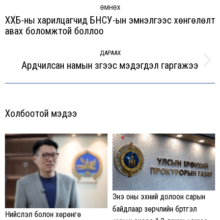
navigation
ӨМНӨХ
ХХБ-ны харилцагчид БНСУ-ын эмнэлгээс хөнгөлөлт
Previous
авах боломжтой боллоо
post:
ДАРААХ
Ардчилсан намын зүгээс мэдэгдэл гаргажээ
Next
post:
Холбоотой мэдээ
Энэ оны эхний долоон сарын
байдлаар зөрчлийн бүртгэл
Нийслэл болон хөрөнгө