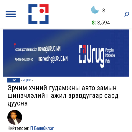
3
Sea
$:
3,594
НҮҮР
»
МЭДЭЭ
»
Эрчим хүчний гудамжны авто замын
шинэчлэлийн ажил аравдугаар сард
дуусна
Нийтэлсэн:
П Баянбилэг