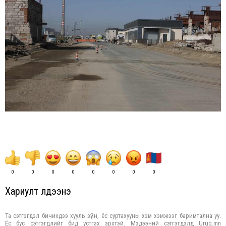
0
0
0
0
0
0
0
0
Хариулт үлдээнэ үү
Та сэтгэгдэл бичихдээ хууль зүйн, ёс суртахууны хэм хэмжээг баримтална уу.
Ёс бус сэтгэгдлийг бид устгах эрхтэй. Мэдээний сэтгэгдэлд Urug.mn