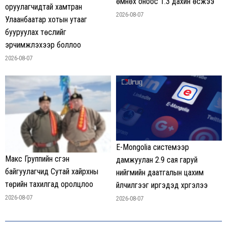
өмнөх оноос 1.3 дахин өсжээ
оруулагчидтай хамтран
2026-08-07
Улаанбаатар хотын утааг
бууруулах төслийг
эрчимжүүлэхээр боллоо
2026-08-07
E-Mongolia системээр
Макс Группийн үүсгэн
дамжуулан 2.9 сая гаруй
байгуулагчид Сутай хайрхны
нийгмийн даатгалын цахим
төрийн тахилгад оролцлоо
үйлчилгээг иргэдэд хүргэлээ
2026-08-07
2026-08-07