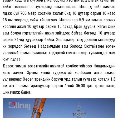
замын хашлага суурилуулна. Зорчих хэсгийн асфальтан хучилтыг
хийж төлөвлөсөн хугацаанд замаа нээнэ. Ингээд нийт замаас
үлдэж буй 700 метр хэсгийн ажлыг бид 10 дугаар сарын 10-наас
15-ны хооронд хийж гүйцэтгэнэ. Ингэснээр 5.9 км замын зорчих
хэсгийн ажил 10 дугаар сарын 15 гэхэд бүрэн дуусна. Явган хүний
зам болон гэрэлтүүлгийн ажил хийгдэж байгаа бөгөөд 10 дугаар
сарын 31-нд дуусахаар байна. Энэ замаар хүнд даацын машинууд
их зорчдог бөгөөд Наадамчдын зам болоод Энхтайваны өргөн
чөлөөний замын ачааллыг тодорхой хэмжээгээр хуваалцдаг зам
юм” гэлээ.
Дээрх замын өргөтгөлийн ажилтай холбоотойгоор Наадамчдын
авто замыг Эрчим хүчний гудамжтай холбосон авто замын
уулзвараас Хөсөг трейдийн баруун урд талын уулзвар хүртэлх 1.3
км авто замыг аравдугаар сарын 1-ний 06:00 цаг хүртэл хааж,
шинэчилж байна.