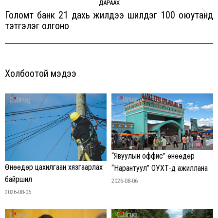
ДАРААХ
Голомт банк 21 дахь жилдээ шилдэг 100 оюутанд
Next
тэтгэлэг олгоно
post:
Холбоотой мэдээ
“Явуулын оффис” өнөөдөр
Өнөөдөр цахилгаан хязгаарлах
“Нарантуул” ОУХТ-д ажиллана
байршил
2026-08-06
2026-08-06