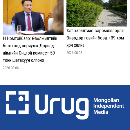
Хэт халалтаас сэрэмжлээрэй:
Өнөөдөр говийн бүсэд +39 хэм
Н.Номтойбаяр: Өвөлжилтийн
хүрч хална
бэлтгэлд зориулж Дорнод
аймгийн Онцгой комисст 50
2026-08-06
тонн шатахуун олгоно
2026-08-06