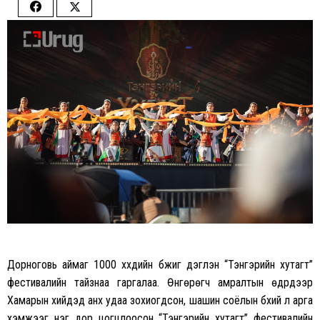
Share
Share
on
on
Facebook
Twitter
Дорноговь аймаг 1000 хүүхдийн бүжиг дэглэн “Тэнгэрийн хутагт”
фестивалийн тайзнаа гаргалаа. Өнгөрөгч амралтын өдрүүдээр
Хамарын хийдэд анх удаа зохиогдсон, шашин соёлын бүхий л арга
хэмжээг нэг дор цогцлоосон “Тэнгэрийн хутагт” фестивалийн