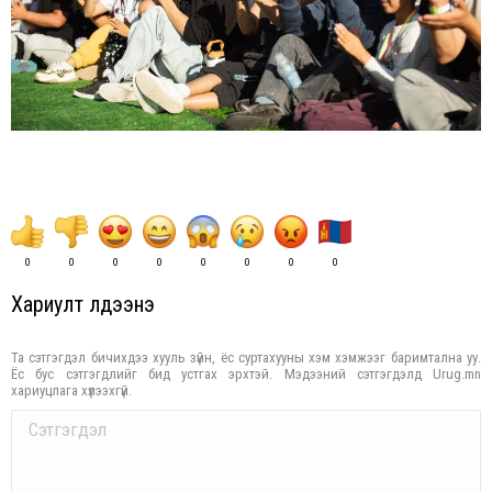
0
0
0
0
0
0
0
0
Хариулт үлдээнэ үү
Та сэтгэгдэл бичихдээ хууль зүйн, ёс суртахууны хэм хэмжээг баримтална уу.
Ёс бус сэтгэгдлийг бид устгах эрхтэй. Мэдээний сэтгэгдэлд Urug.mn
хариуцлага хүлээхгүй.
Comment