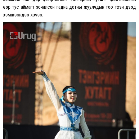
үеэр тус аймагт зочилсон гадна дотны жуулчдын тоо түүхэн дээд
хэмжээндээ хүрчээ.