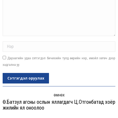
Name *
Дараагийн удаа сэтгэгдэл бичихийн тулд өөрийн нэр, имэйл хөтөч дээр
хадгална уу.
Сэтгэгдэл оруулах
Post
navigation
ӨМНӨХ
Ө.Батзул агсны ослын яллагдагч Ц.Отгонбатад хоёр
Previous
жилийн ял оноолоо
post: