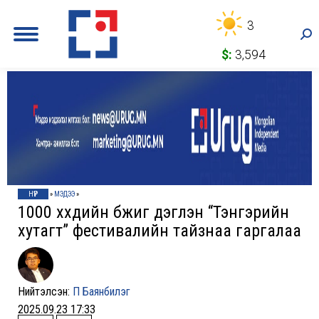
3
Sea
$:
3,594
НҮҮР
»
МЭДЭЭ
»
1000 хүүхдийн бүжиг дэглэн “Тэнгэрийн
хутагт” фестивалийн тайзнаа гаргалаа
Нийтэлсэн:
П Баянбилэг
2025.09.23 17:33