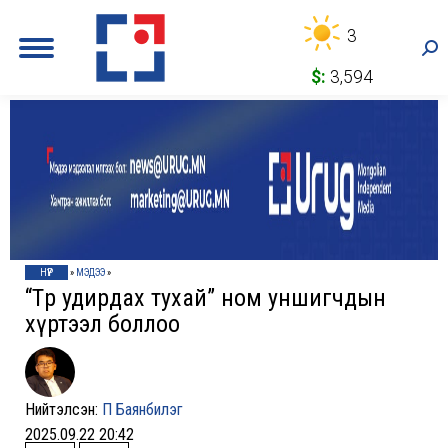
3
Sea
$:
3,594
НҮҮР
»
МЭДЭЭ
»
“Төр удирдах тухай” ном уншигчдын
хүртээл боллоо
Нийтэлсэн:
П Баянбилэг
2025.09.22 20:42