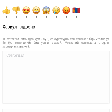
0
1
0
0
0
0
0
0
Хариулт үлдээнэ үү
Та сэтгэгдэл бичихдээ хууль зүйн, ёс суртахууны хэм хэмжээг баримтална уу.
Ёс бус сэтгэгдлийг бид устгах эрхтэй. Мэдээний сэтгэгдэлд Urug.mn
хариуцлага хүлээхгүй.
Comment
Name *