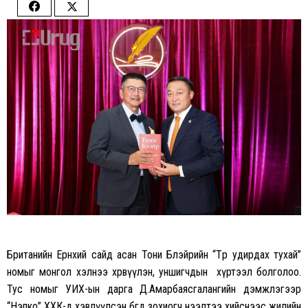
Share
Share
on
on
Facebook
Twitter
Британийн Ерөнхий сайд асан Тони Блэйрийн “Төр удирдах тухай”
номыг монгол хэлнээ хөрвүүлэн, уншигчдын хүртээл болголоо.
Тус номыг УИХ-ын дарга Д.Амарбаясгалангийн дэмжлэгээр
“Нэпко” ХХК-д хэвлүүлсэн бөгөөд зохиогч нээлтээ хийснээс жилийн