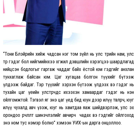
“Тони Блэйрийн хийж чадсан нэг том зүйл нь улс төрийн нам, улс
төр гэдэг бол нийгмийнхээ хөгжил дэвшлийн хэрэгцээ шаардлагад
нийцсэн бодлогыг гаргаж чаддаг байх ёстой юм гэдгийг анхлан
тунхаглаж байсан юм. Цаг хугацаа болгон түүхийг бүтээж
үлдээж байдаг. Тэр түүхийг хэрхэн бүтээж үлдээх вэ гэдэг нь
тухайн цаг үеийн улстөрчдөөс ихээхэн хамаардаг гэдэг нь нэн
ойлгомжтой. Тэгвэл яг энэ цаг үед бид юун дээр илүү төвлөрч, юуг
илүү чухалд авч үзэж, юуг нь хамтдаа яаж шийдвэрлэж, улс эх
орондоо өөрчлөлт шинэчлэлийг авчирч чадах вэ гэдгийг ойлгоход
энэ ном тус нэмэр болно” хэмээн УИХ-ын дарга онцоллоо.