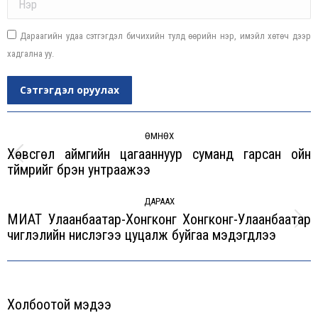
Дараагийн удаа сэтгэгдэл бичихийн тулд өөрийн нэр, имэйл хөтөч дээр
хадгална уу.
Сэтгэгдэл оруулах
Post
navigation
ӨМНӨХ
Хөвсгөл аймгийн цагааннуур суманд гарсан ойн
Previous
түймрийг бүрэн унтраажээ
post:
ДАРААХ
МИАТ Улаанбаатар-Хонгконг Хонгконг-Улаанбаатар
Next
чиглэлийн нислэгээ цуцалж буйгаа мэдэгдлээ
post:
Холбоотой мэдээ