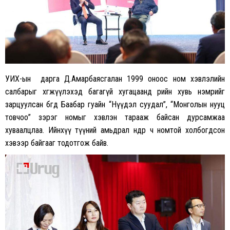
УИХ-ын дарга Д.Амарбаясгалан 1999 оноос ном хэвлэлийн
салбарыг хөгжүүлэхэд багагүй хугацаанд өөрийн хувь нэмрийг
зарцуулсан бөгөөд Баабар гуайн “Нүүдэл суудал”, “Монголын нууц
товчоо” зэрэг номыг хэвлэн тарааж байсан дурсамжаа
хуваалцлаа. Ийнхүү түүний амьдрал өнөөдөр ч номтой холбогдсон
хэвээр байгааг тодотгож байв.