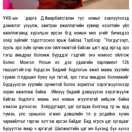
УИХ-ын дарга Д.Амарбаясгалан тус номыг хэвлүүлэхэд
дэмжлэг үзүүлж, хамтран ажиллагчийн хувиар нээлтийн үйл
ажиллагаанд хүрэлцэн ирсэн бөгөөд номын өмнөх үгийг бичихдээ
хоёр зүйлийг тодотгосноо ярьж байлаа. Тэрбээр “Нэгдүгээрт,
хууль эрх зүйн орчин нэн ойлгомжтой байсан цагт ард иргэд эрх
тэгш амьдрах боломж бүрддэг гэдгийг энэ номоос ойлгож
болно. Монгол Улсын ес дэх удаагийн парламент 126
гишүүнтэйгээр бүрдсэн. Бидний бодлогын ажил маань хуулийн
гурван төгөлдөршил буюу хүн төвтэй, эрх тэгш амьдрах боломжийг
бүрдүүлсэн хуулийн орчинтой болох зорилгыг хэрэгжүүлэхээр
зорин ажиллаж байна. Ийнхүү бидний дэвшүүлэн хэрэгжүүлж
байгаа бодлого маань энэ номын агуулгатай нийцэж байна
хэмээн дүгнэсэн. Хоёрдугаарт, цаг хугацаа болгонд төр нь ард
түмэн, улс орныхоо хөгжил дэвшлийн төлөө өөр өөрсдийнхөө хүчин
чармайлтыг гарган зүтгэж ирсэн байдаг. Бид өнгөрсөн цаг хугацааг
буруутгах ямар ч аргагүй. Шилжилтийн цаг мөч бүхэнд бүх хүчээ