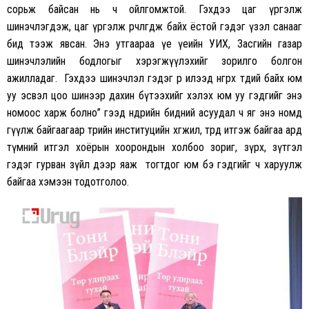
сорьж байсан нь ч ойлгомжтой. Гэхдээ цаг үргэлж
шинэчлэгдэж, цаг үргэлж өөрчлөгдөж байх ёстой гэдэг үзэл санааг
бид тээж явсан. Энэ утгаараа үе үеийн УИХ, Засгийн газар
шинэчлэлийн бодлогыг хэрэгжүүлэхийг зорилго болгон
ажилладаг. Гэхдээ шинэчлэл гэдэг өөрөө илээд өнгөрөх төдий байх юм
уу эсвэл цоо шинээр дахин бүтээхийг хэлэх юм уу гэдгийг энэ
номоос харж болно” гээд өнөөдрийн бидний асуудал ч яг энэ номд
өгүүлж байгаагаар төрийн институцийн хөгжил, төрдөө итгэж байгаа ард
түмний итгэл хоёрын хоорондын холбоо зориг, зүрх, зүтгэл
гэдэг гурван зүйл дээр яаж тогтдог юм бэ гэдгийг ч харуулж
байгаа хэмээн тодотголоо.