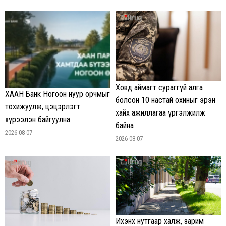
Ховд аймагт сураггүй алга
ХААН Банк Ногоон нуур орчмыг
болсон 10 настай охиныг эрэн
тохижуулж, цэцэрлэгт
хайх ажиллагаа үргэлжилж
хүрээлэн байгуулна
байна
2026-08-07
2026-08-07
Ихэнх нутгаар халж, зарим