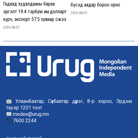
Гадаад худалдааны бараа
бүсэд аадар бороо орно
эргэлт 19.4 тэрбум ам.долларт
2026-08-07
хүрч, экспорт 57.5 хувиар өсжээ
2026-08-07
Улаанбаатар, Сүхбаатар дүүрэг, 8-р хороо, Эрдэм
тауэр 1201 тоот
medee@urug.mn
7600 2244