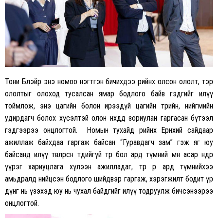
Тони Блэйр энэ номоо нэгтгэн бичихдээ өөрийнхөө олсон ололт, тэр
ололтыг олоход тусалсан ямар бодлого байв гэдгийг илүү
тоймлож, энэ цагийн болон ирээдүй цагийн төрийн, нийгмийн
удирдагч болох хүсэлтэй олон нөхдөд зориулан гаргасан бүтээл
гэдгээрээ онцлогтой. Номын тухайд өөрийнхөө Ерөнхий сайдаар
ажиллаж байхдаа гаргаж байсан “Гуравдагч зам” гэж яг юу
байсанд илүү төвлөрсөн төдийгүй төр бол ард түмний өмнө асар өндөр
үүрэг хариуцлага хүлээн ажилладаг, төр өөрөө ард түмнийхээ
амьдралд нийцсэн бодлого шийдвэр гаргаж, хэрэгжилт бодит үр
дүнг нь үзэхэд юу нь чухал байдгийг илүү тодруулж бичсэнээрээ
онцлогтой.