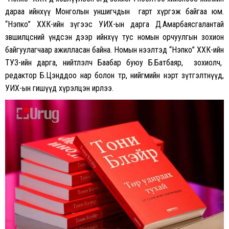
дараа ийнхүү Монголын уншигчдын гарт хүргэж байгаа юм.
“Нэпко” ХХК-ийн зүгээс УИХ-ын дарга Д.Амарбаясгалантай
зөвшилцсөний үндсэн дээр ийнхүү тус номын орчуулгын зохион
байгуулагчаар ажилласан байна. Номын нээлтэд “Нэпко” ХХК-ийн
ТУЗ-ийн дарга, нийтлэлч Баабар буюу Б.Батбаяр, зохиолч,
редактор Б.Цэнддоо нар болон төр, нийгмийн нэрт зүтгэлтнүүд,
УИХ-ын гишүүд хүрэлцэн ирлээ.