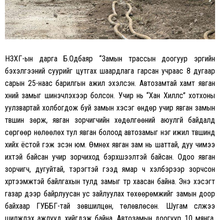
НЗХГ-ын дарга Б.Одбаяр “Замын трассын доогуур эргийн
бэхэлгээний суурийг цутгах шаардлага гарсан учраас 8 дугаар
сарын 25-наас барилгын ажил эхэлсэн. Автозамтай хамт явган
хүний замыг шинэчлэхээр болсон. Учир нь “Хан Хиллс” хотхоны
уулзвартай холбогдож буй замын хэсэг өндөр учир явган замын
түвшин зөрж, явган зорчигчийн хөдөлгөөний аюулгүй байдалд
сөргөөр нөлөөлөх тул явган болоод автозамыг нэг ижил түвшинд
хийх ёстой гэж үзсэн юм. Өмнөх явган зам нь шаттай, дуу чимээ
ихтэй байсан учир зорчиход бэрхшээлтэй байсан. Одоо явган
зорчигч, дугуйтай, тэрэгтэй гээд ямар ч хэлбэрээр зорчсон
хүртээмжтэй байлгахын тулд замыг түр хаасан байна. Энэ хэсэгт
газар дээр байрлуусан ус зайлуулах төхөөрөмжийг замын доор
байхаар ГУББГ-тай зөвшилцөн, төлөвлөсөн. Шугам сүлжээ
шилжүүлэх ажлууд хийгдэж байна. Автозамын доогуур 10 мянга,