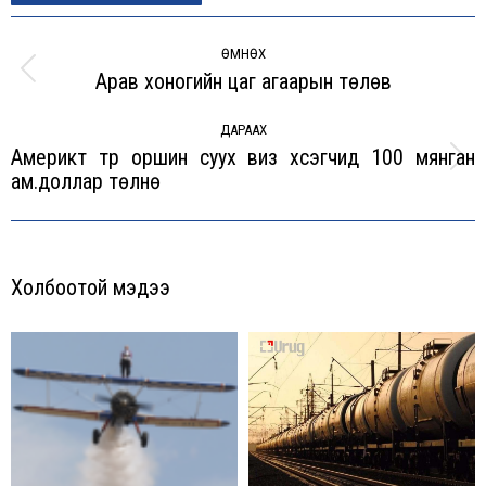
Post
navigation
ӨМНӨХ
Арав хоногийн цаг агаарын төлөв
Previous
post:
ДАРААХ
Америкт түр оршин суух виз хүсэгчид 100 мянган
Next
ам.доллар төлнө
post:
Холбоотой мэдээ