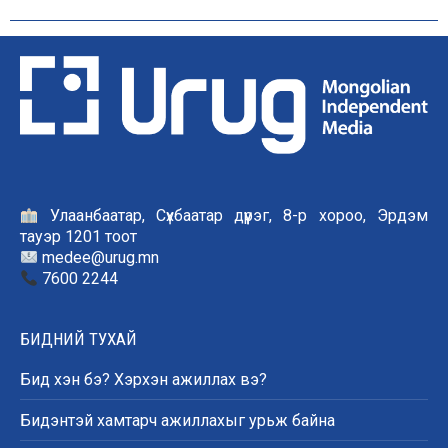
Улаанбаатар, Сүхбаатар дүүрэг, 8-р хороо, Эрдэм
тауэр 1201 тоот
medee@urug.mn
7600 2244
БИДНИЙ ТУХАЙ
Бид хэн бэ? Хэрхэн ажиллах вэ?
Бидэнтэй хамтарч ажиллахыг урьж байна