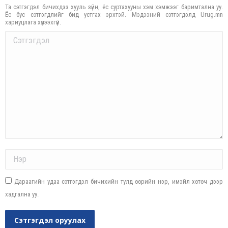
Та сэтгэгдэл бичихдээ хууль зүйн, ёс суртахууны хэм хэмжээг баримтална уу.
Ёс бус сэтгэгдлийг бид устгах эрхтэй. Мэдээний сэтгэгдэлд Urug.mn
хариуцлага хүлээхгүй.
Comment
Name *
Дараагийн удаа сэтгэгдэл бичихийн тулд өөрийн нэр, имэйл хөтөч дээр
хадгална уу.
Сэтгэгдэл оруулах