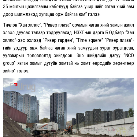
35 мянгын цахилгааны кабелууд байгаа учир үүнийг явган хүний зам
доор шилжүүлэхэд хугацаа орж байгаа юм” гэлээ.
Түүнчлэн “Хан хиллс”, “Ривер плаза” орчмын явган хүний замын ажил
хэзээ дуусах талаар тодруулахад НЗХГ-ын дарга Б.Одбаяр “Хан
хиллс”-ээс эхлээд “Ривер гарден”, “Time squere” “Ривер плаза”-
гийн урдуур явж байгаа явган хүний замуудын зураг зурагдсан,
уулзварын төлөвлөлтүүд хийгдсэн. Энэ шийдлийн дагуу “NCD
group” явган замыг дугуйн замтай нь хамт өөрсдийн хөрөнгөөр
хийнэ” гэлээ.