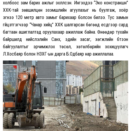
холбоос зам барих ажлыг эхлүүлсэн. Ингэхдээ “Эко констракшн”
ХХК-тай зөвшилцөн эзэмшлийн агуулахыг нь буулгаж, хоёр
эгнээ 120 метр авто замыг барихаар болсон билээ. Тус замын
гүйцэтгэгчээр “Чанар хийц” ХХК шалгарсан бөгөөд есдүгээр сард
багтаан ашиглалтад оруулахаар ажиллаж байна. Өнөөдөр тухайн
байршилд нийслэлийн Санхүү, эдийн засаг, хөгжлийн бүтээн
байгуулалтыг эрчимжүүлэх төсөл, хөтөлбөрийн зохицуулагч
Л.Хосбаяр болон НЗХГ-ын дарга Б.Одбаяр нар ажиллалаа.