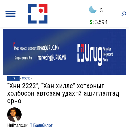
3
Sea
$:
3,594
НҮҮР
»
МЭДЭЭ
»
“Хүннү 2222”, “Хан хиллс” хотхоныг
холбосон автозам удахгүй ашиглалтад
орно
Нийтэлсэн:
П Баянбилэг