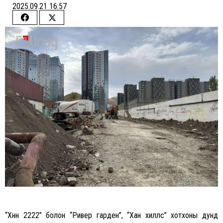
2025.09.21 16:57
Share
Share
on
on
Facebook
Twitter
“Хүннү 2222” болон “Ривер гарден”, “Хан хиллс” хотхоны дунд