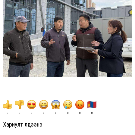
0
0
0
0
0
0
0
0
Хариулт үлдээнэ үү