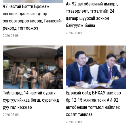
Аи-92 автобензиний импорт,
97 настай Бетти Бромаж
тээвэрлэлт, түгээлтийг 24
онгоцны далавчин дээр
цагаар шуурхай зохион
зогсоогоороо нисэж, Гиннесийн
байгуулж байна
рекорд тогтоожээ
2026-08-08
2026-08-08
Тайландад 14 настай сурагч
Ерөнхий сайд БНХАУ-аас сар
сургуулийнхаа багш, сурагчид
бүр 12-15 мянган тонн АИ-92
руу гал нээжээ
автобензин тогтмол нийлүүлэх
хүсэлт тавилаа
2026-08-08
2026-08-08