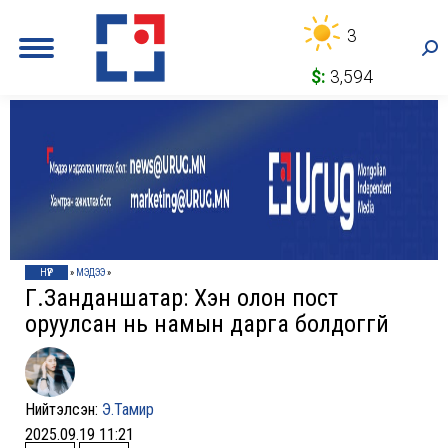
3
Sea
$:
3,594
НҮҮР
»
МЭДЭЭ
»
Г.Занданшатар: Хэн олон пост
оруулсан нь намын дарга болдоггүй
Нийтэлсэн:
Э.Тамир
2025.09.19 11:21