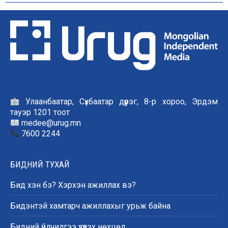
Улаанбаатар, Сүхбаатар дүүрэг, 8-р хороо, Эрдэм
тауэр 1201 тоот
medee@urug.mn
7600 2244
БИДНИЙ ТУХАЙ
Бид хэн бэ? Хэрхэн ажиллах вэ?
Бидэнтэй хамтарч ажиллахыг урьж байна
Бидний үйлчилгээ үзүүлэх нөхцөл