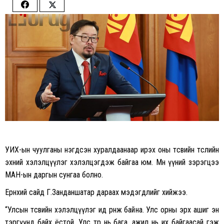
Share
Share
on
on
Facebook
Twitter
УИХ-ын чуулганы нэгдсэн хуралдаанаар ирэх оны төсвийн төслийн
эхний хэлэлцүүлэг хэлэлцэгдэж байгаа юм. Мөн үүний зэрэгцээ
МАН-ын даргын сунгаа болно.
Ерөнхий сайд Г.Занданшатар дараах мэдэгдлийг хийжээ.
“Улсын төсвийн хэлэлцүүлэг ид өрнөж байна. Улс орны эрх ашиг эн
тэргүүнд байх ёстой. Улс төр нь бага, ажил нь их байгаасай гэж