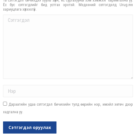
Та сэтгэгдэл бичихдээ хууль зүйн, ёс суртахууны хэм хэмжээг баримтална уу.
Ёс бус сэтгэгдлийг бид устгах эрхтэй. Мэдээний сэтгэгдэлд Urug.mn
хариуцлага хүлээхгүй.
Comment
Name *
Дараагийн удаа сэтгэгдэл бичихийн тулд өөрийн нэр, имэйл хөтөч дээр
хадгална уу.
Сэтгэгдэл оруулах