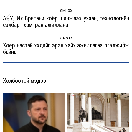
Post
navigation
ӨМНӨХ
АНУ, Их Британи хоёр шинжлэх ухаан, технологийн
Previous
салбарт хамтран ажиллана
post:
ДАРААХ
Хоёр настай хүүхдийг эрэн хайх ажиллагаа үргэлжилж
Next
байна
post:
Холбоотой мэдээ