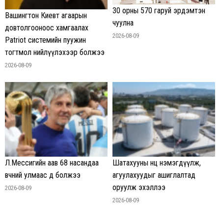
30 орны 570 гаруй эрдэмтэн
Вашингтон Киевт агаарын
чуулна
довтолгооноос хамгаалах
2026-08-09
Patriot системийн пуужин
тогтмол нийлүүлэхээр болжээ
2026-08-09
Л.Мессигийн аав 68 насандаа
Шатахууны нөөц нэмэгдүүлж,
өвчний улмаас өөд болжээ
агуулахуудыг ашиглалтад
оруулж эхэллээ
2026-08-09
2026-08-09