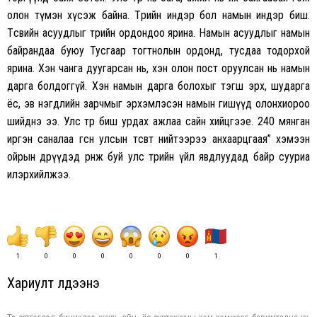
олон түмэн хүсэж байна. Төрийн индэр бол намын индэр биш.
Төсвийн асуудлыг төрийн ордондоо ярина. Намын асуудлыг намын
байрандаа буюу Тусгаар тогтнолын ордонд, тусдаа тодорхой
ярина. Хэн чанга дуугарсан нь, хэн олон пост оруулсан нь намын
дарга болдоггүй. Хэн намын дарга болохыг тэгш эрх, шударга
ёс, эв нэгдлийн зарчмыг эрхэмлэсэн намын гишүүд олонхиороо
шийднэ ээ. Улс төрөө биш урдах ажлаа сайн хийцгээе. 240 мянган
иргэн саналаа өгсөн улсын төсөвтөө нийтээрээ анхаарцгаая” хэмээн
ойрын өдрүүдэд өрнөж буй улс төрийн үйл явдлуудад байр сууриа
илэрхийлжээ.
1
0
0
0
0
0
0
1
Хариулт үлдээнэ үү