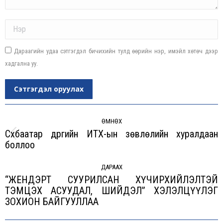
Name *
Дараагийн удаа сэтгэгдэл бичихийн тулд өөрийн нэр, имэйл хөтөч дээр
хадгална уу.
Сэтгэгдэл оруулах
Post
navigation
ӨМНӨХ
Сүхбаатар дүүргийн ИТХ-ын зөвлөлийн хуралдаан
Previous
боллоо
post:
ДАРААХ
“ЖЕНДЭРТ СУУРИЛСАН ХҮЧИРХИЙЛЭЛТЭЙ
ТЭМЦЭХ АСУУДАЛ, ШИЙДЭЛ” ХЭЛЭЛЦҮҮЛЭГ
Next
ЗОХИОН БАЙГУУЛЛАА
post: