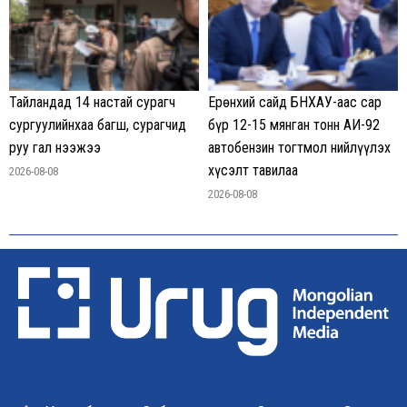
Тайландад 14 настай сурагч
Ерөнхий сайд БНХАУ-аас сар
сургуулийнхаа багш, сурагчид
бүр 12-15 мянган тонн АИ-92
руу гал нээжээ
автобензин тогтмол нийлүүлэх
хүсэлт тавилаа
2026-08-08
2026-08-08