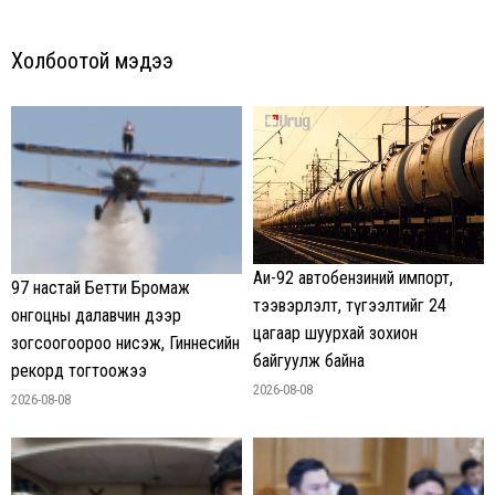
Холбоотой мэдээ
Аи-92 автобензиний импорт,
97 настай Бетти Бромаж
тээвэрлэлт, түгээлтийг 24
онгоцны далавчин дээр
цагаар шуурхай зохион
зогсоогоороо нисэж, Гиннесийн
байгуулж байна
рекорд тогтоожээ
2026-08-08
2026-08-08