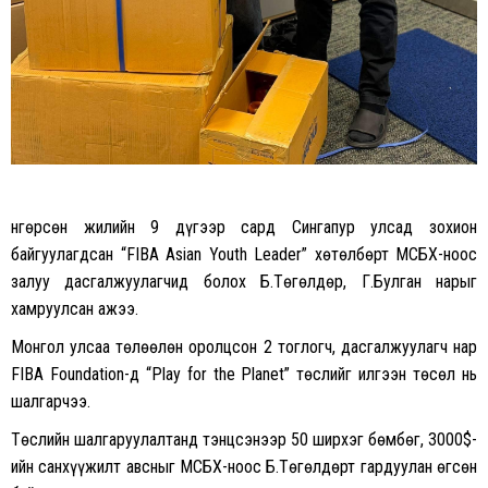
Өнгөрсөн жилийн 9 дүгээр сард Сингапур улсад зохион
байгуулагдсан “FIBA Asian Youth Leader” хөтөлбөрт МСБХ-ноос
залуу дасгалжуулагчид болох Б.Төгөлдөр, Г.Булган нарыг
хамруулсан ажээ.
Монгол улсаа төлөөлөн оролцсон 2 тоглогч, дасгалжуулагч нар
FIBA Foundation-д “Play for the Planet” төслийг илгээн төсөл нь
шалгарчээ.
Төслийн шалгаруулалтанд тэнцсэнээр 50 ширхэг бөмбөг, 3000$-
ийн санхүүжилт авсныг МСБХ-ноос Б.Төгөлдөрт гардуулан өгсөн