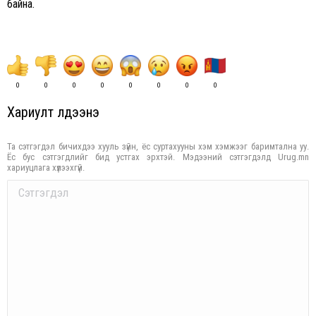
байна.
0
0
0
0
0
0
0
0
Хариулт үлдээнэ үү
Та сэтгэгдэл бичихдээ хууль зүйн, ёс суртахууны хэм хэмжээг баримтална уу.
Ёс бус сэтгэгдлийг бид устгах эрхтэй. Мэдээний сэтгэгдэлд Urug.mn
хариуцлага хүлээхгүй.
Comment