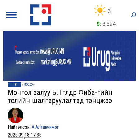
3
Sea
$:
3,594
НҮҮР
»
МЭДЭЭ
»
Монгол залуу Б.Төгөлдөр Фиба-гийн
төслийн шалгаруулалтад тэнцжээ
Нийтэлсэн:
А.Алтанчимэг
2025.09.18 17:35