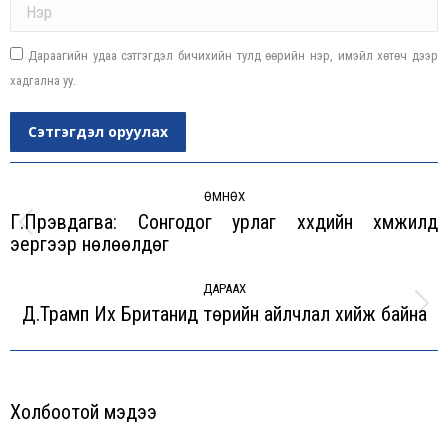
Дараагийн удаа сэтгэгдэл бичихийн тулд өөрийн нэр, имэйл хөтөч дээр
хадгална уу.
Сэтгэгдэл оруулах
Post
navigation
ӨМНӨХ
Г.Пүрэвдагва: Сонгодог урлаг хүүхдийн хүмүүжилд
Previous
эергээр нөлөөлдөг
post:
ДАРААХ
Д.Трамп Их Британид төрийн айлчлал хийж байна
Next
post:
Холбоотой мэдээ