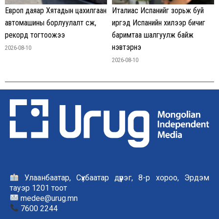
Европ даяар Хятадын цахилгаан
Италиас Испанийг зорьж буй
автомашины борлуулалт өсөж,
иргэд Испанийн хилээр бичиг
рекорд тогтоожээ
баримтаа шалгуулж байж
нэвтэрнэ
2026-08-10
2026-08-10
Улаанбаатар, Сүхбаатар дүүрэг, 8-р хороо, Эрдэм
тауэр 1201 тоот
medee@urug.mn
7600 2244