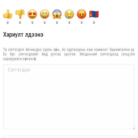
0
0
0
0
0
0
0
0
Хариулт үлдээнэ үү
Та сэтгэгдэл бичихдээ хууль зүйн, ёс суртахууны хэм хэмжээг баримтална уу.
Ёс бус сэтгэгдлийг бид устгах эрхтэй. Мэдээний сэтгэгдэлд Urug.mn
хариуцлага хүлээхгүй.
Comment
Name *