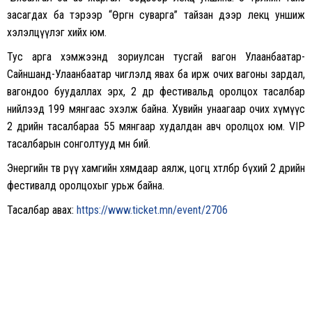
засагдах ба тэрээр “Өргөн суварга” тайзан дээр лекц уншиж
хэлэлцүүлэг хийх юм.
Тус арга хэмжээнд зориулсан тусгай вагон Улаанбаатар-
Сайншанд-Улаанбаатар чиглэлд явах ба ирж очих вагоны зардал,
вагондоо буудаллах эрх, 2 өдөр фестивальд оролцох тасалбар
нийлээд 199 мянгаас эхэлж байна. Хувийн унаагаар очих хүмүүс
2 өдрийн тасалбараа 55 мянгаар худалдан авч оролцох юм. VIP
тасалбарын сонголтууд мөн бий.
Энергийн төв рүү хамгийн хямдаар аялж, цогц хөтөлбөр бүхий 2 өдрийн
фестивалд оролцохыг урьж байна.
Тасалбар авах:
https://www.ticket.mn/event/2706