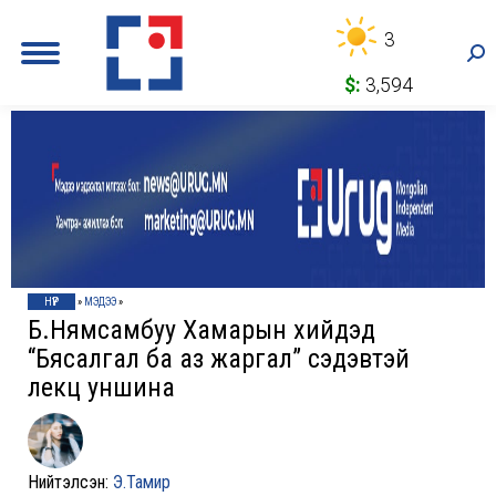
3
Sea
$:
3,594
НҮҮР
»
МЭДЭЭ
»
Б.Нямсамбуу Хамарын хийдэд
“Бясалгал ба аз жаргал” сэдэвтэй
лекц уншина
Нийтэлсэн:
Э.Тамир