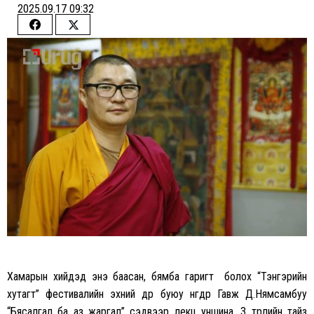
2025.09.17 09:32
Share
Share
on
on
Facebook
Twitter
Хамарын хийдэд энэ баасан, бямба гаригт болох “Тэнгэрийн
хутагт” фестивалийн эхний өдөр буюу нөгөөдөр Гавж Д.Нямсамбуу
“Бясалгал ба аз жаргал” сэдвээр лекц уншина. 3 төрлийн тайз