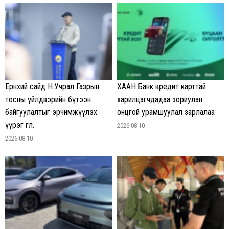
Ерөнхий сайд Н.Учрал Газрын
ХААН Банк кредит карттай
тосны үйлдвэрийн бүтээн
харилцагчдадаа зориулан
байгуулалтыг эрчимжүүлэх
онцгой урамшуулал зарлалаа
үүрэг өглөө.
2026-08-10
2026-08-10