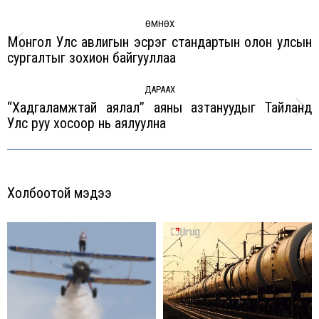
Post
navigation
ӨМНӨХ
Монгол Улс авлигын эсрэг стандартын олон улсын
Previous
сургалтыг зохион байгууллаа
post:
ДАРААХ
“Хадгаламжтай аялал” аяны азтануудыг Тайланд
Next
Улс руу хосоор нь аялуулна
post:
Холбоотой мэдээ