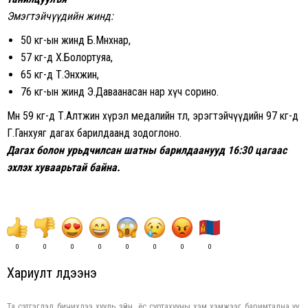
Эмэгтэйчүүдийн жинд:
50 кг-ын жинд Б.Мөнхнар,
57 кг-д Х.Болортуяа,
65 кг-д Т.Энхжин,
76 кг-ын жинд Э.Даваанасан нар хүч сорино.
Мөн 59 кг-д Т.Алтжин хүрэл медалийн төлөө, эрэгтэйчүүдийн 97 кг-д
Г.Ганхуяг дагах барилдаанд зодоглоно.
Дагах болон урьдчилсан шатны барилдаанууд 16:30 цагаас
эхлэх хуваарьтай байна.
0
0
0
0
0
0
0
0
Хариулт үлдээнэ үү
Та сэтгэгдэл бичихдээ хууль зүйн, ёс суртахууны хэм хэмжээг баримтална уу.