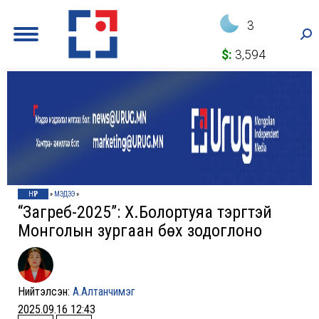
3
Sea
$:
3,594
НҮҮР
»
МЭДЭЭ
»
“Загреб-2025”: Х.Болортуяа тэргүүтэй
Монголын зургаан бөх зодоглоно
Нийтэлсэн:
А.Алтанчимэг
2025.09.16 12:43