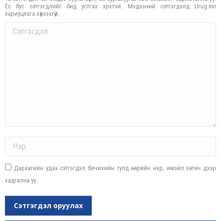
Ёс бус сэтгэгдлийг бид устгах эрхтэй. Мэдээний сэтгэгдэлд Urug.mn
хариуцлага хүлээхгүй.
Comment
Name *
Дараагийн удаа сэтгэгдэл бичихийн тулд өөрийн нэр, имэйл хөтөч дээр
хадгална уу.
Сэтгэгдэл оруулах