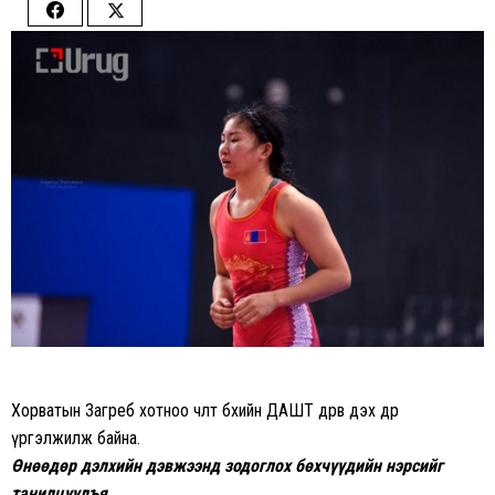
Share
Share
on
on
Facebook
Twitter
Хорватын Загреб хотноо чөлөөт бөхийн ДАШТ дөрөв дэх өдрөө
үргэлжилж байна.
Өнөөдөр дэлхийн дэвжээнд зодоглох бөхчүүдийн нэрсийг
танилцуулъя