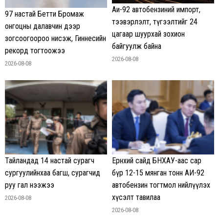
Аи-92 автобензиний импорт,
97 настай Бетти Бромаж
тээвэрлэлт, түгээлтийг 24
онгоцны далавчин дээр
цагаар шуурхай зохион
зогсоогоороо нисэж, Гиннесийн
байгуулж байна
рекорд тогтоожээ
2026-08-08
2026-08-08
Тайландад 14 настай сурагч
Ерөнхий сайд БНХАУ-аас сар
сургуулийнхаа багш, сурагчид
бүр 12-15 мянган тонн АИ-92
руу гал нээжээ
автобензин тогтмол нийлүүлэх
хүсэлт тавилаа
2026-08-08
2026-08-08