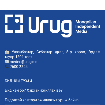
Улаанбаатар, Сүхбаатар дүүрэг, 8-р хороо, Эрдэм
тауэр 1201 тоот
medee@urug.mn
7600 2244
БИДНИЙ ТУХАЙ
Бид хэн бэ? Хэрхэн ажиллах вэ?
Бидэнтэй хамтарч ажиллахыг урьж байна