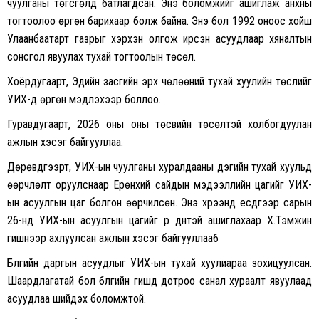
чуулганы
төгсгөлд
батлагдсан
.
Энэ боломжийг ашиглаж анхны
тогтоолоо өргөн барихаар болж байна. Энэ бол 1992 оноос хойш
Улаанбаатарт газрыг хэрхэн олгож ирсэн асуудлаар хяналтын
сонсгол явуулах тухай тогтоолын төсөл.
Хоёрдугаарт, Эдийн засгийн эрх чөлөөний тухай хуулийн төслийг
УИХ-д өргөн мэдүүлэхээр боллоо.
Гуравдугаарт, 2026 оны оны төсвийн төсөлтэй холбогдуулан
ажлын хэсэг байгууллаа.
Дөрөвдүгээрт, УИХ-ын чуулганы хуралдааны дэгийн тухай хуульд
өөрчлөлт оруулснаар Ерөнхий сайдын мэдээллийн цагийг УИХ-
ын асуулгын цаг болгон өөрчилсөн. Энэ хүрээнд есдүгээр сарын
26-нд УИХ-ын асуулгын цагийг үр дүнтэй ашиглахаар Х.Тэмүүжин
гишүүнээр ахлуулсан ажлын хэсэг байгууллаа6
Бүлгийн даргын асуудлыг УИХ-ын тухай хуулиараа зохицуулсан.
Шаардлагатай бол бүлгийн гишүүд дотроо санал хураалт явуулаад
асуудлаа шийдэх боломжтой.