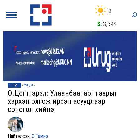
3
Sea
$:
3,594
НҮҮР
»
МЭДЭЭ
»
О.Цогтгэрэл: Улаанбаатарт газрыг
хэрхэн олгож ирсэн асуудлаар
сонсгол хийнэ
Нийтэлсэн:
Э.Тамир