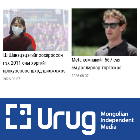
Ш.Шинэцэцэгийг хохироосон
Meta компанийг 567 сая
гэх 2011 оны хэргийг
ам.доллароор торгожээ
прокуророос шүүхэд шилжүүлжээ
2026-08-07
2026-08-07