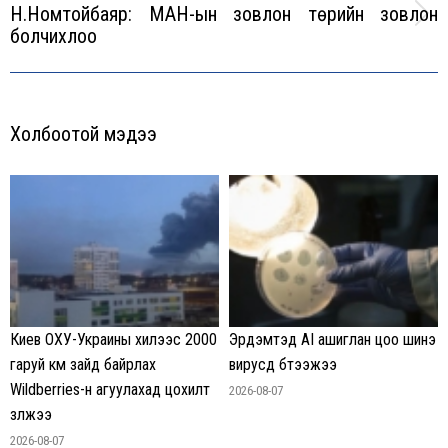
Н.Номтойбаяр: МАН-ын зовлон төрийн зовлон
Next
болчихлоо
post:
Холбоотой мэдээ
Киев ОХУ-Украины хилээс 2000
Эрдэмтэд AI ашиглан цоо шинэ
гаруй км зайд байрлах
вирусүүд бүтээжээ
Wildberries-н агуулахад цохилт
2026-08-07
үзүүлжээ
2026-08-07