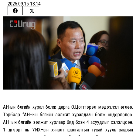
2025.09.15 13:14
Share
Share
on
on
Facebook
Twitter
АН-ын бүлгийн хурал болж дарга О.Цогтгэрэл мэдээлэл өглөө.
Тэрбээр “
АН
–
ын
бүлгийн
ээлжит
хуралдаан
болж
өндөрлөлөө
.
АН
–
ын
бүлгийн
ээлжит
хурлаар
бид
бүхэн
4
асуудлыг
хэлэлцсэн
.
1
дүгээрт
нь
УИХ
–
ын
хяналт
шалгалтын
тухай
хууль
хаврын