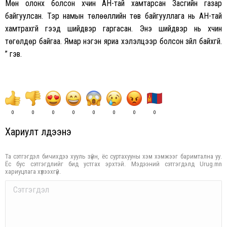
Мөн олонх болсон хүчин АН-тай хамтарсан Засгийн газар
байгуулсан. Тэр намын төлөөллийн төв байгууллага нь АН-тай
хамтрахгүй гээд шийдвэр гаргасан. Энэ шийдвэр нь хүчин
төгөлдөр байгаа. Ямар нэгэн яриа хэлэлцээр болсон зүйл байхгүй.
” гэв.
0
0
0
0
0
0
0
0
Хариулт үлдээнэ үү
Та сэтгэгдэл бичихдээ хууль зүйн, ёс суртахууны хэм хэмжээг баримтална уу.
Ёс бус сэтгэгдлийг бид устгах эрхтэй. Мэдээний сэтгэгдэлд Urug.mn
хариуцлага хүлээхгүй.
Comment