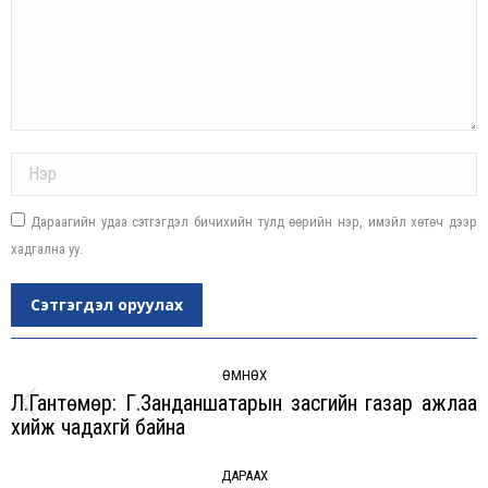
Name *
Дараагийн удаа сэтгэгдэл бичихийн тулд өөрийн нэр, имэйл хөтөч дээр
хадгална уу.
Сэтгэгдэл оруулах
Post
navigation
ӨМНӨХ
Л.Гантөмөр: Г.Занданшатарын засгийн газар ажлаа
Previous
хийж чадахгүй байна
post:
ДАРААХ