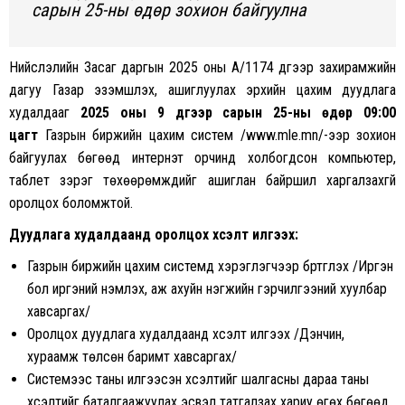
сарын 25-ны өдөр зохион байгуулна
Нийслэлийн Засаг даргын 2025 оны A/1174 дүгээр захирамжийн
дагуу Газар эзэмшүүлэх, ашиглуулах эрхийн цахим дуудлага
худалдааг
2025 оны 9 дүгээр сарын 25-ны өдөр 09:00
цагт
Газрын биржийн цахим систем /www.mle.mn/-ээр зохион
байгуулах бөгөөд интернэт орчинд холбогдсон компьютер,
таблет зэрэг төхөөрөмжүүдийг ашиглан байршил харгалзахгүй
оролцох боломжтой.
Дуудлага худалдаанд оролцох хүсэлт илгээх:
Газрын биржийн цахим системд хэрэглэгчээр бүртгүүлэх /Иргэн
бол иргэний үнэмлэх, аж ахуйн нэгжийн гэрчилгээний хуулбар
хавсаргах/
Оролцох дуудлага худалдаанд хүсэлт илгээх /Дэнчин,
хураамж төлсөн баримт хавсаргах/
Системээс таны илгээсэн хүсэлтийг шалгасны дараа таны
хүсэлтийг баталгаажуулах эсвэл татгалзах хариу өгөх бөгөөд