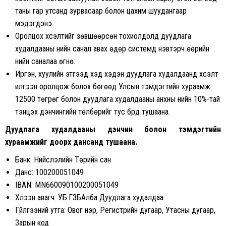
таны гар утсанд зурвасаар болон цахим шуудангаар
мэдэгдэнэ.
Оролцох хүсэлтийг зөвшөөрсөн тохиолдолд дуудлага
худалдааны үнийн санал авах өдөр системд нэвтэрч өөрийн
үнийн саналаа өгнө.
Иргэн, хуулийн этгээд хэд хэдэн дуудлага худалдаанд хүсэлт
илгээн оролцож болох бөгөөд Улсын тэмдэгтийн хураамж
12500 төгрөг болон дуудлага худалдааны анхны үнийн 10%-тай
тэнцэх дэнчингийн төлбөрийг тус бүрд тушаана.
Дуудлага худалдааны дэнчин болон тэмдэгтийн
хураамжийг доорх дансанд тушаана.
Банк: Нийслэлийн Төрийн сан
Данс: 100200051049
IBAN: MN660090100200051049
Хүлээн авагч: УБ.ГЗБАлба Дуудлага худалдаа
Гүйлгээний утга: Овог нэр, Регистрийн дугаар, Утасны дугаар,
Зарын код