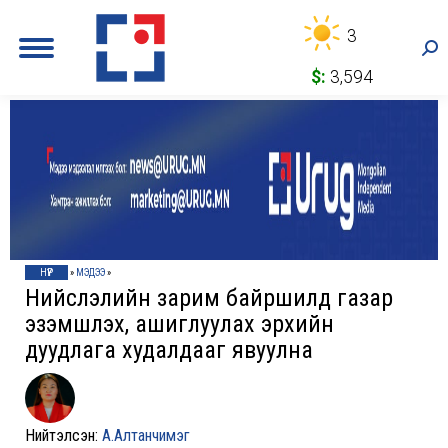
3
Sea
$:
3,594
НҮҮР
»
МЭДЭЭ
»
Нийслэлийн зарим байршилд газар
эзэмшүүлэх, ашиглуулах эрхийн
дуудлага худалдааг явуулна
Нийтэлсэн:
А.Алтанчимэг