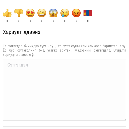
0
0
0
0
0
0
0
0
Хариулт үлдээнэ үү
Та сэтгэгдэл бичихдээ хууль зүйн, ёс суртахууны хэм хэмжээг баримтална уу.
Ёс бус сэтгэгдлийг бид устгах эрхтэй. Мэдээний сэтгэгдэлд Urug.mn
хариуцлага хүлээхгүй.
Comment
Name *