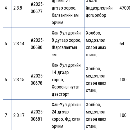
дүүргийн 21
ХАА-н
#2025-
4
2.3.8
дүгээр хороо,
үйлдвэрлэлийн
4700
00677
Халзангийн ам
цогцолбор
орчим
Хан-Уул дүүргийн
Холбоо,
#2025-
8 дугаар хороо,
мэдээлэл
5
2.3.14
64
00680
Жаргалантын
хүлээн авах
ам
станц
Хан-Уул дүүргийн
Холбоо,
14 дүгээр
#2025-
мэдээлэл
6
2.3.15
хороо,
100
00678
хүлээн авах
Хорооны нутаг
станц
дэвсгэрт
Хан-Уул дүүргийн
Холбоо,
#2025-
24 дүгээр
мэдээлэл
7
2.3.17
100
00681
хороо, Фүүд сити
хүлээн авах
орчим
станц