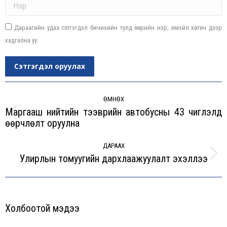
Дараагийн удаа сэтгэгдэл бичихийн тулд өөрийн нэр, имэйл хөтөч дээр
хадгална уу.
Сэтгэгдэл оруулах
Post
navigation
ӨМНӨХ
Маргааш нийтийн тээврийн автобусны 43 чиглэлд
Previous
өөрчлөлт оруулна
post:
ДАРААХ
Улирлын томуугийн дархлаажуулалт эхэллээ
Next
post:
Холбоотой мэдээ