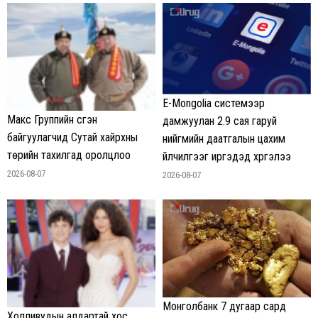
E-Mongolia системээр
Макс Группийн үүсгэн
дамжуулан 2.9 сая гаруй
байгуулагчид Сутай хайрхны
нийгмийн даатгалын цахим
төрийн тахилгад оролцлоо
үйлчилгээг иргэдэд хүргэлээ
2026-08-07
2026-08-07
Монголбанк 7 дугаар сард
Холливудын алдартай хос