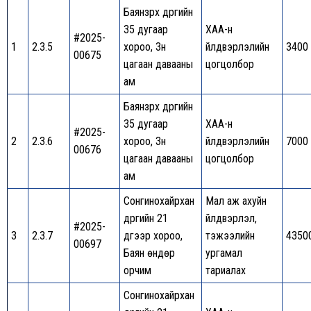
Баянзүрх дүүргийн
35 дугаар
ХАА-н
#2025-
1
2.3.5
хороо, Зүүн
үйлдвэрлэлийн
3400
00675
цагаан давааны
цогцолбор
ам
Баянзүрх дүүргийн
35 дугаар
ХАА-н
#2025-
2
2.3.6
хороо, Зүүн
үйлдвэрлэлийн
7000
00676
цагаан давааны
цогцолбор
ам
Сонгинохайрхан
Мал аж ахуйн
дүүргийн 21
үйлдвэрлэл,
#2025-
3
2.3.7
дүгээр хороо,
тэжээлийн
4350
00697
Баян өндөр
ургамал
орчим
тариалах
Сонгинохайрхан