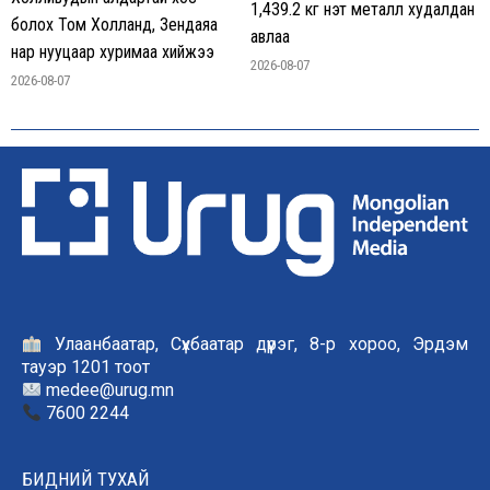
1,439.2 кг үнэт металл худалдан
болох Том Холланд, Зендаяа
авлаа
нар нууцаар хуримаа хийжээ
2026-08-07
2026-08-07
Улаанбаатар, Сүхбаатар дүүрэг, 8-р хороо, Эрдэм
тауэр 1201 тоот
medee@urug.mn
7600 2244
БИДНИЙ ТУХАЙ