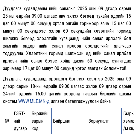
Дуудлага худалдааны үнийн саналыг 2025 оны 09 дүгээр сарын
25-ны өдрийн 09:00 цагаас авч эхлэх бөгөөд тухайн өдрийн 15
цаг 00 минут 00 секунд хүртэл энгийн горимоор авна. 15 цаг 00
минут 00 секундээс эхлэн 60 секундийн хүлээлтийн горимд
шилжих бөгөөд хүлээлтийн хугацаанд үнийн санал ирүүлээгүй бол
хамгийн өндөр үнийн санал ирүүлсэн оролцогчийг ялагчаар
тодруулна. Хүлээлтийн горимд шилжсэн үед үнийн санал ирүүлбэл
ирүүлсэн үнийн санал бүрээс хойш дахин 60 секунд сунгагдах
зарчмаар 17 цаг 00 минут 00 секунд хүртэл явагдах боломжтой.
Дуудлага худалдаанд оролцогч бүртгүүлэх хүсэлтээ 2025 оны 09
дүгээр сарын 18-ны өдрийн 09:00 цагаас эхлэн 09 дүгээр сарын
24-ний өдрийн 15:00 цагийн хооронд газрын биржийн цахим
систем
WWW.MLE.MN-д
илгээн баталгаажуулсан байна.
ГЗБТ-
Биржийн
Газр
№
ний
зарын
Байршил
Зориулалт
хэмж
дугаар
код
/м.кв