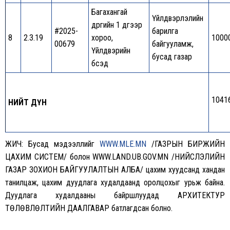
Багахангай
Үйлдвэрлэлийн
дүүргийн 1 дүгээр
#2025-
барилга
8
2.3.19
хороо,
1000
00679
байгууламж,
Үйлдвэрийн
бусад газар
бүсэд
1041
НИЙТ ДҮН
ЖИЧ: Бусад мэдээллийг
WWW.MLE.MN
/ГАЗРЫН БИРЖИЙН
ЦАХИМ СИСТЕМ/ болон WWW.LAND.UB.GOV.MN /НИЙСЛЭЛИЙН
ГАЗАР ЗОХИОН БАЙГУУЛАЛТЫН АЛБА/ цахим хуудсанд хандан
танилцаж, цахим дуудлага худалдаанд оролцохыг урьж байна.
Дуудлага худалдааны байршлуудад АРХИТЕКТУР
ТӨЛӨВЛӨЛТИЙН ДААЛГАВАР батлагдсан болно.