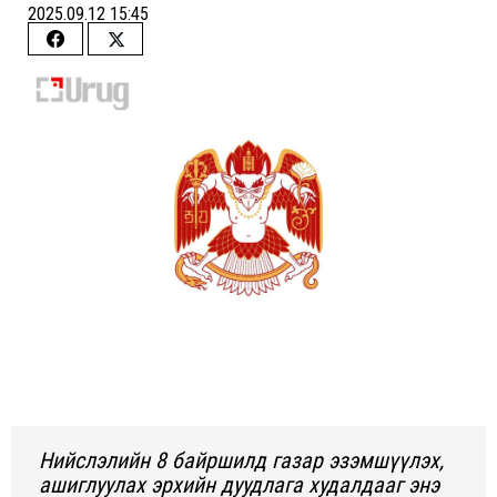
2025.09.12 15:45
Share
Share
on
on
Facebook
Twitter
Нийслэлийн 8 байршилд газар эзэмшүүлэх,
ашиглуулах эрхийн дуудлага худалдааг энэ