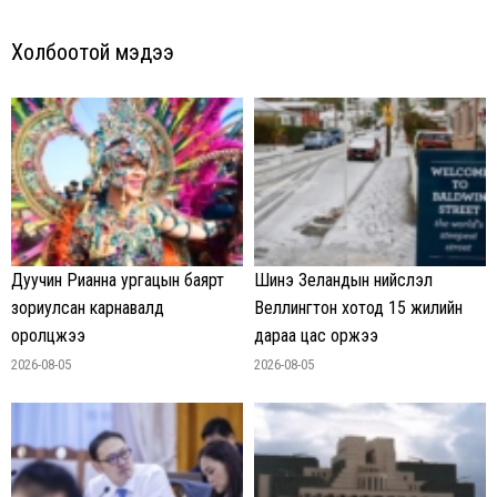
Холбоотой мэдээ
Дуучин Рианна ургацын баярт
Шинэ Зеландын нийслэл
зориулсан карнавалд
Веллингтон хотод 15 жилийн
оролцжээ
дараа цас оржээ
2026-08-05
2026-08-05