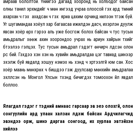
амраав бололтой. Үүнийгээ дагаад хооронд нь холбодог байсан
олны танил эрхмүүдийг ч мөн ингээд учраа олоосой гэх ард түмний
ахархан ч гэх үү ахадсан ч гэх үү яриа цахим орчинд нилээн түгэж буй.
Уг шугамандаа хоёул хар багаасаа ижилдэн дасч, ихэрлэн дуулж
явсан хоёр өрх гэрээ аль уже босгож болох байсан ч тус тусын
амьдралыг хөөж ахин хоорондоо учрах нь ариун хайрын түүхийг
бүтээлээ гэлцэх. Тус тусын амьдрал гэдэгт өнчирч үлдсэн олон
үрс бий. Гэхдээ хэн хэн нь хувийн амьдралдаа цэг тавиад шинээр
эхэлж буй явдалд хошуу нэмэх нь хэнд ч хүртээлгүй юм сан. Хос
хоёр маань мөнхрөх ч бишдээ гэж дуулсаар мөнхийн амьдралаа
эхлүүлсэн нь Монгол Улсын түүхэнд бичигдэх томоохон үйл явдал
боллоо.
Ялагдал гэдэг үг тэдний амнаас гарсаар эв эеэ олохгүй, олон
сонгуулийн ард улаан халзан үлдэж байсан
Ардчилагчид
э
вэнд
ээ
ор
ж,
шинэ дарга
а сонгоод
, их хурлаа эвтэйхэн
хийлээ