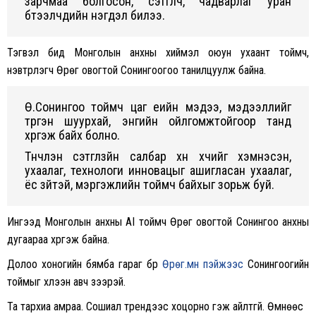
зарчмаа болгосон, сэтгүүлч, чадварлаг уран
бүтээлчдийн нэгдэл билээ.
Тэгвэл бид Монголын анхны хиймэл оюун ухаант тоймч,
нэвтрүүлэгч Өрөг овогтой Сонингоогоо танилцуулж байна.
Ө.Сонингоо тоймч цаг үеийн мэдээ, мэдээллийг
түргэн шуурхай, энгийн ойлгомжтойгоор танд
хүргэж байх болно.
Түүнчлэн сэтгүүлзүйн салбар хүн хүчийг хэмнэсэн,
ухаалаг, технологи инновацыг ашигласан ухаалаг,
ёс зүйтэй, мэргэжлийн тоймч байхыг зорьж буй.
Ингээд Монголын анхны AI тоймч Өрөг овогтой Сонингоо анхны
дугаараа хүргэж байна.
Долоо хоногийн бямба гараг бүр
Өрөг.мн пэйжээс
Сонингоогийн
тоймыг хүлээн авч үзээрэй.
Та тархиа амраа. Сошиал трендээс хоцорно гэж айлтгүй. Өмнөөс