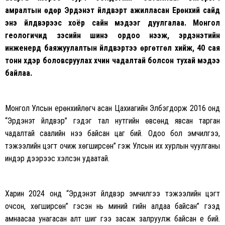
амралтын өдөр Эрдэнэт үйлдвэрт ажилласан Ерөнхий сайд
энэ үйлдвэрээс хоёр сайн мэдээг дуулгалаа. Монгол
геологичид зэсийн шинэ ордоо нээж, эрдэнэтийн
инженерүүд
баяжуулалт
ын үйлдвэртээ өргөтгөл хийж, 40 сая
тонн хүдэр боловсруулах хүчин чадалтай болсон тухай мэдээ
байлаа.
Монгол Улсын ерөнхийлөгч асан Цахиагийн Элбэгдорж 2016 онд
“Эрдэнэт үйлдвэр” гэдэг тал нутгийн өвсөнд явсан тарган
чадалтай саалийн үнээ байсан цаг бий. Одоо бол эмчилгээ,
тэжээлийн цэгт очиж хөгширсөн” гэж Улсын их хурлын чуулганы
индэр дээрээс хэлсэн удаатай.
Харин 2024 онд “Эрдэнэт үйлдвэр эмчилгээ тэжээлийн цэгт
очсон, хөгширсөн” гэсэн нь миний үгийн алдаа байсан” гээд
амнаасаа унагасан алт шиг үгээ засаж залруулж байсан үе бий.