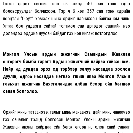
Гэтэл өнөөх хөгшин үнээ нь жилд 40 сая тонн хүдэр
боловсруулдаг болчихсон. Тэр ч бүү хэл 357 сая тонн хүдрийн
нөөцтэй “Оюут” хэмээх шинэ ордыг нээчихсэн байгаа юм чинь.
Угтаа бол ундарга сайтай тогтмол сав дүүргэдэг саалийн үнээ
дэлэндээ эрдэнэ нуусан байдаг гэх үнэн ингэж нотлогдлоо.
Монгол Улсын
ардын
жүжигчин Самандын Жавхлан
өнгөрөгч бямба гарагт Ардын жүжигчний найраа хийсэн юм.
Найр ид дундаа орох үед тэрбээр залуу насандаа хослон
дуулж, өдгөө насандаа нэгнээ түшиж яваа
Монгол Улсын
гавьяат жүжигчин Баясгаланд
аа албан ёсоор
сүйн бөгжөө
санал болголоо
.
Өрхийг минь татаачэээ, галыг минь манаачээ, цайг минь чанаачээ
гэх саналыг трэнд болгосон Монгол Улсын ардын жүжигчин
Жавхлан анхны хайрдаа сүйн бөгж өгсөн нь олон хүний санааг