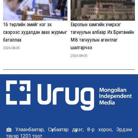
16 төрлийн эмийг нэг эх
Европын хамгийн хүчирхэг
үүсвэрээс худалдан авах журмыг
тагнуулын албаар Их Британийн
баталлаа
MI6 тагнуулын агентлаг
шалгарчээ
2026-08-05
2026-08-05
Улаанбаатар, Сүхбаатар дүүрэг, 8-р хороо, Эрдэм
тауэр 1201 тоот