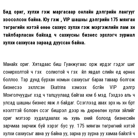
Бид ориг, хулхи гэж маргасаар онлайн дэлгүүрийн лангууг
хоосолсон байна. Юу гэж үү,
VIP
шашны дэлгүүрийн 175 мянган
төгрөгийн үнэтэй өнөө сахиус
хулхи
гэж мэргэжлийн лам хүн
тайлбарласан байхад ч
сахиусны бизнес
эрхлэгч зурмал
хулхи сахиусаа зараад дууссан байна.
Манайх ориг. Хятадаас биш Гуанжугаас орж ирдэг гэдэг шиг
сонирхолтой ч гэх үү солиотой ч гэх үү үйл явдал сүүлийн үед өрнөх
боллоо. Тэр дунд бурхан номын сахиусыг бараа таваар болгож
бизнесээ эхлүүлсэн Ekatrina хэмээх бүсгүйн VIP дэлгүүр
Монголчуудыг хэд ч талцуулаад байгаа юм бүү мэд. Гэхдээ аль ч
улсад шашны бизнес явж л байдаг. Сүсэглээд авах эрх нь хүн бүрт
нээлттэй боловч сүсэг бишрэл дээр нь дөрөөлөн хулхи зүйлийг
ориг мэтээр худалдаалах нь хувь хүний болоод бизнесийн
зарчмаа зөрчиж буй хэрэг бус уу. 175 мянган төгрөгний үнэтэй
хулхи сахиусыг авна уу байна уу, зарна уу зурна уу хамаа байхгүй ч