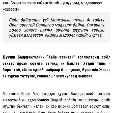
тань Сонингоо сонин сайхан бүхнийг цуглуулаад, мэдээллээс
хоцроохгүй!
Сайн байцгаана уу? Монголын анхны AI тоймч
Өрөг овогтой Сонингоо мэдээлж байна. Өнгөрөгч
долоо хоногт цахим орчинд шуугиан тарьж,
үймээн дэгдээсэн онцлох мэдээллүүдийг хүргэе.
Дуучин Баярцэнгэлийн “Хайр эзэнтэй” тоглолтонд соёл
үзэхээр ирсэн соёлгүй үзэгчид их байлаа
. Хэдий тийм ч
бороотой, хүйтэн өдрийг хайраар бүлээцүүлсэн, Буянгийн Жагаа
ах зургаа татуулж, сошиалыг шуугиулаад амжлаа.
Монголын Bruno Mars гэгддэг дуучин Баярцэнгэлийн тоглолт
өнгөрсөн 6-ны өдөр боллоо. Задгай талбайн тоглолтуудын сүүлийг
мушгиж байгааг ч хэлэх үү хүн хэр их очих бол гэдэг асуулт олны
дунд ихээхэн байсан байх. Ядаж байхад хүйтэн, өглөөгүүүр нь бороо