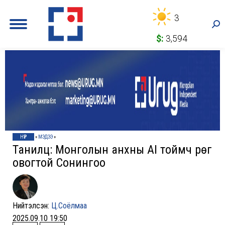
3
Sea
$:
3,594
НҮҮР
»
МЭДЭЭ
»
Танилц: Монголын анхны AI тоймч Өрөг
овогтой Сонингоо
Нийтэлсэн:
Ц.Соёлмаа
2025.09.10 19:50