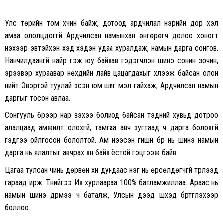
Улс төрийн том хүчин байж, дотоод ардчилал нэрийн дор хэл
амаа ололцдоггүй Ардчилсан намынхан өнгөрөгч долоо хоногт
үнэхээр эвтэйхэн хэд хэдэн удаа хуралдаж, намын дарга сонгов.
Нанчилдаангүй найр гэж юу байхав гэдэгчлэн шинэ сонин зочин,
эрээвэр хураавар нөхдийн лайв цацагдахыг хүлээж байсан олон
нийт Эвэртэй туулай үзсэн юм шиг мэл гайхаж, Ардчилсан намын
даргыг тосон авлаа.
Сонгууль бүрээр нар үзэхээ болиод байсан тэдний хувьд дотроо
алалцаад амжилт олохгүй, тамгаа авч зугтаад ч дарга болохгүй
гэдгээ ойлгосон бололтой. Ам нээсэн гишүүн бүр нь шинэ намын
дарга нь ялалтыг авчрах хүн байх ёстой гэцгээж байв.
Цагаа тулсан чинь дөрвөн хүн дундаас нэг нь өрсөлдөгчгүй түрүүлээд
гараад ирж. Түүнийгээ Их хурлаараа 100% батламжиллаа. Араас нь
намын шинэ дүрмээ ч баталж, Улсын дээд шүүхэд бүртгүүлэхээр
боллоо.