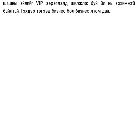
шашны зүйлийг VIP зэрэглэлд шилжүүлж буй үйл нь зохимжгүй
байлтай. Гэхдээ тэгээд бизнес бол бизнес л юм даа.