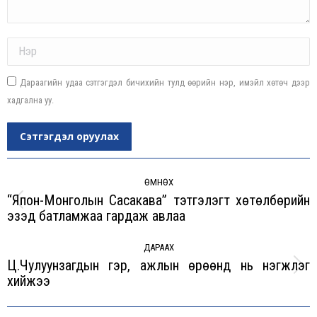
Name *
Дараагийн удаа сэтгэгдэл бичихийн тулд өөрийн нэр, имэйл хөтөч дээр
хадгална уу.
Сэтгэгдэл оруулах
Post
navigation
ӨМНӨХ
“Япон-Монголын Сасакава” тэтгэлэгт хөтөлбөрийн
Previous
эзэд батламжаа гардаж авлаа
post:
ДАРААХ
Ц.Чулуунзагдын гэр, ажлын өрөөнд нь нэгжлэг
Next
хийжээ
post: