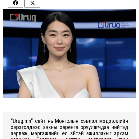
Share
Share
on
on
Facebook
Twitter
“Urug.mn” сайт нь Монголын хэвлэл мэдээллийн
хэрэгслүүдээс анхны хөрөнгө оруулагчдаа нийтэд
зарлаж, мэргэжлийн ёс зүйтэй ажиллахыг эрхэм