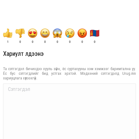
1
0
0
0
0
0
0
0
Хариулт үлдээнэ үү
Та сэтгэгдэл бичихдээ хууль зүйн, ёс суртахууны хэм хэмжээг баримтална уу.
Ёс бус сэтгэгдлийг бид устгах эрхтэй. Мэдээний сэтгэгдэлд Urug.mn
хариуцлага хүлээхгүй.
Comment