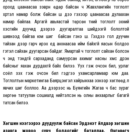
ороод цаанаасаа зэврүүн өдөр байсан ч Жавхлангийн тоглолт
хүртэл намар болж байсан шүү дээ гэхээр цаанаасаа дулаахан
намар байлаа. Аргагүй авьяастай төрсөн түүний тоглолт эхний
хэсгийн дуучид дээрээ дуугаралтаа шийдээгүй бололтой
шивнээд байгаа юм шиг байсан гэнэ шүү. Гэхдээ гол дуучин
тайзан дээр гарч ирэх үед анхнаасаа ийм байхгүй яасын болдоо
гэтэл сайхан дуугарсан байдаг. Ямартай ч тоглолт сайхан болсон
ч энд тэндгүй сархаданд самуурсан ахимаг насны хүмүүс дүүрэн
байсныг яахан дурдахгүй байх билээ. Уух гэж очсон билүү, урлаг
соёл үзэх гэж очсон билүү гэдгээ ухамсарламаар юм даа.
Тоглолтын маркетингаа Баярцэнгэл хайрынхаа эзнээр хөглөөд л
явчих шиг боллоо. Аа дээрээс нь Буянгийн Жагаа ч бас зураг
хөргөө татуулан сошиалд нийтэлсэн нь олны анхаарлыг багагүй
татсан билээ.
Хөгшин үнээгээрээ дуудуулж байсан Эрдэнэт үйлдвэр
хөгшин
азарга жороо сурч болдогийг баталлаа. Өнгөрөгч