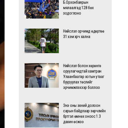
Б.Орхонбаярын
мялаалгад 128 бөх
зодоглоно
Нийслэл орчимд өдөртөө
31 хэм хүрч хална
Нийслэл болон хөрөнгө
оруулагчидтай хамтран
Улаанбаатар хотын утааг
бууруулах төслийг
эрчимжүүлэхээр боллоо
Энэ оны эхний долоон
сарын байдлаар зөрчлийн
бүртгэл өмнөх оноос 1.3
дахин өсжээ