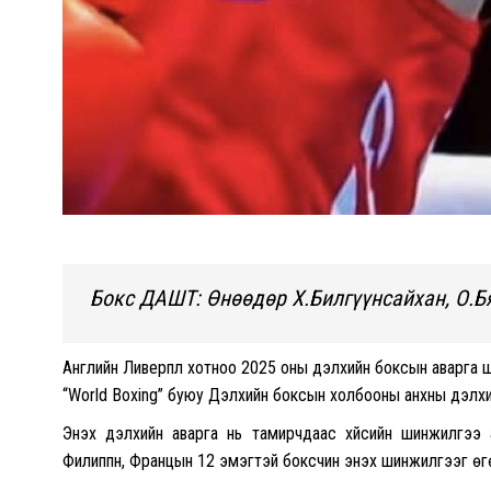
Бокс ДАШТ: Өнөөдөр Х.Билгүүнсайхан, О.Б
Английн Ливерпүүл хотноо 2025 оны дэлхийн боксын аварга
“World Boxing” буюу Дэлхийн боксын холбооны анхны дэлхи
Энэхүү дэлхийн аварга нь тамирчдаас хүйсийн шинжилгээ
Филиппн, Францын 12 эмэгтэй боксчин энэхүү шинжилгээг өг