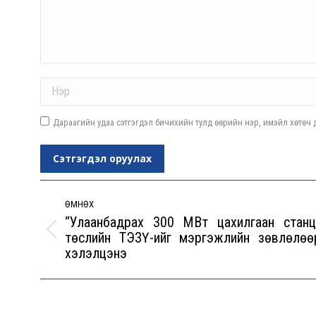
Name *
Дараагийн удаа сэтгэгдэл бичихийн тулд өөрийн нэр, имэйл хөтөч д
Сэтгэгдэл оруулах
Post
navigation
ӨМНӨХ
“Улаанбадрах 300 МВт цахилгаан станц
төслийн ТЭЗҮ-ийг мэргэжлийн зөвлөлөө
Previous
хэлэлцэнэ
post: