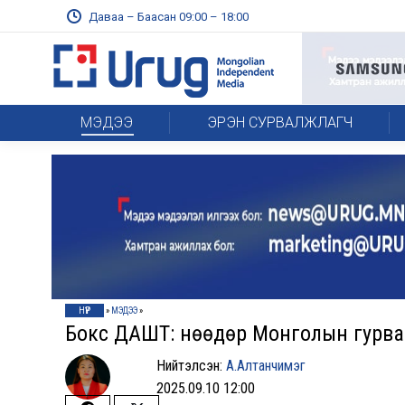
Даваа – Баасан 09:00 – 18:00
МЭДЭЭ
ЭРЭН СУРВАЛЖЛАГЧ
НҮҮР
»
МЭДЭЭ
»
Бокс ДАШТ: Өнөөдөр Монголын гурва
Нийтэлсэн:
А.Алтанчимэг
2025.09.10 12:00