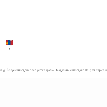
0
а уу. Ёс бус сэтгэгдлийг бид устгах эрхтэй. Мэдээний сэтгэгдэлд Urug.mn хариуцл