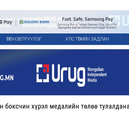
ӨРӨГ НЭВТРҮҮЛЭГ
УЛС ТӨРИЙН ЗАДЛАН
н боксчин хүрэл медалийн төлөө тулалдан