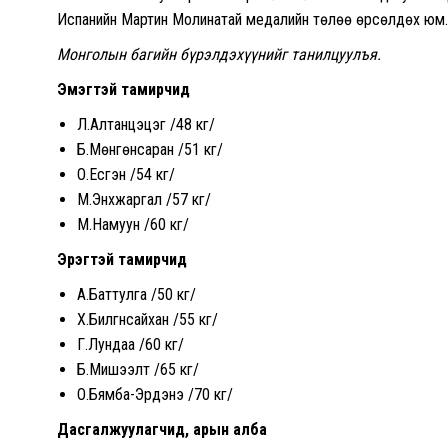
Испанийн Мартин Молинатай медалийн төлөө өрсөлдөх юм.
Монголын багийн бүрэлдэхүүнийг танилцуулъя.
Эмэгтэй тамирчид
Л.Алтанцэцэг /48 кг/
Б.Мөнгөнсаран /51 кг/
О.Есүгэн /54 кг/
М.Энхжаргал /57 кг/
М.Намуун /60 кг/
Эрэгтэй тамирчид
А.Баттулга /50 кг/
Х.Билгүүнсайхан /55 кг/
Г.Лундаа /60 кг/
Б.Мишээлт /65 кг/
О.Бямба-Эрдэнэ /70 кг/
Дасгалжуулагчид, арын алба