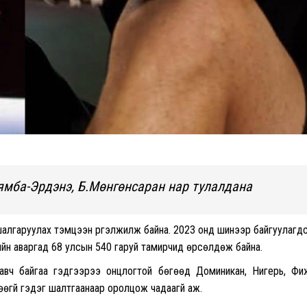
ямба-Эрдэнэ, Б.Мөнгөнсаран нар тулалдана
 шалгаруулах тэмцээн үргэлжилж байна. 2023 онд шинээр байгуулагд
йн аваргад 68 улсын 540 гаруй тамирчид өрсөлдөж байна.
 авч байгаа гэдгээрээ онцлогтой бөгөөд Доминикан, Нигерь, Фи
өөгүй гэдэг шалтгаанаар оролцож чадаагүй аж.