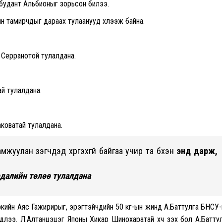
 будант Альбионыг зорьсон билээ.
 тамирчдыг дараах тулаанууд хүлээж байна.
 Серранотой тулалдана.
й тулалдана.
коватай тулалдана.
уулан үзэгчдэд хүргэхгүй байгаа учир та бүхэн
энд дарж,
далийн төлөө тулалдана
ркийн Аяс Гажирирыг, эрэгтэйчүүдийн 50 кг-ын жинд А.Баттулга БНСУ
длээ. Л.Алтанцэцэг Японы Хикарү Шинохаратай хүч үзэх бол А.Батту