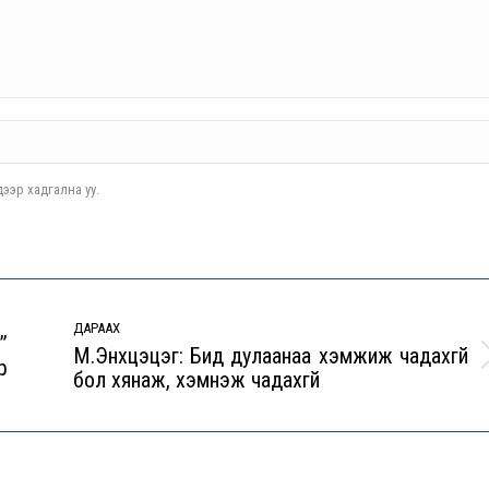
ээр хадгална уу.
ДАРААХ
”
М.Энхцэцэг: Бид дулаанаа хэмжиж чадахгүй
р
Next
бол хянаж, хэмнэж чадахгүй
post: