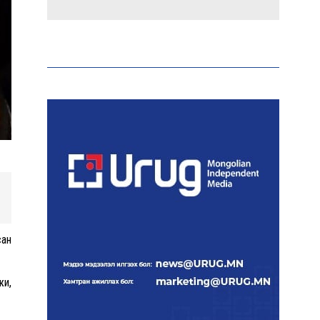
Макс Группийн үүсгэн
байгуулагчид Сутай
хайрхны төрийн тахилгад
оролцлоо
E-Mongolia системээр
дамжуулан 2.9 сая гаруй
нийгмийн даатгалын
цахим үйлчилгээг иргэдэд
хүргэлээ
Холливудын алдартай хос
болох Том Холланд,
сан
Зендаяа нар нууцаар
хуримаа хийжээ
жи,
Монголбанк 7 дугаар
сард 1,439.2 кг үнэт металл