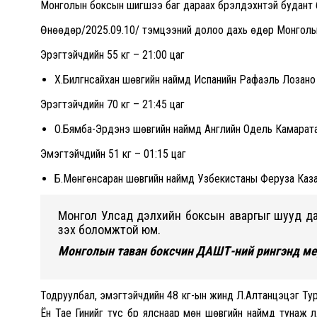
Монголын боксын шигшээ баг дараах бүрэлдэхүүнтэй будант
Өнөөдөр/2025.09.10/ тэмцээний долоо дахь өдөр Монголын
Эрэгтэйчүүдийн 55 кг – 21:00 цаг
Х.Билгүүнсайхан шөвгийн наймд Испанийн Рафаэль Лозано
Эрэгтэйчүүдийн 70 кг – 21:45 цаг
О.Бямба-Эрдэнэ шөвгийн наймд Английн Одель Камарата
Эмэгтэйчүүдийн 51 кг – 01:15 цаг
Б.Мөнгөнсаран шөвгийн наймд Узбекистаны Феруза Каза
Монгол Улсад дэлхийн боксын аваргыг шууд дамж
үзэх боломжтой юм.
Монголын таван боксчин ДАШТ-ний рингэнд ме
Тодруулбал, эмэгтэйчүүдийн 48 кг-ын жинд Л.Алтанцэцэг Ту
Ён Тае Гинийг тус бүр ялснаар мөн шөвгийн наймд тунаж үл