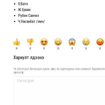
О.Батхүү
Ж.Еркин
Рубен Санчез
Ч.Насанбат /эмч/
0
0
0
0
0
0
0
Хариулт үлдээнэ үү
Та сэтгэгдэл бичихдээ хууль зүйн, ёс суртахууны хэм хэмжээг баримталн
хүлээхгүй.
Comment