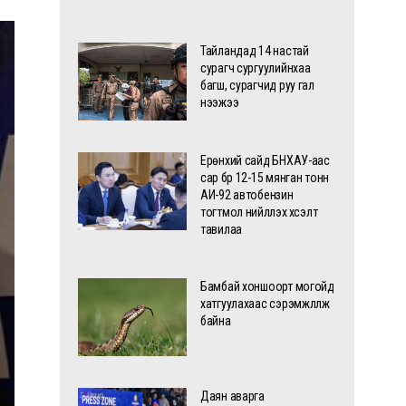
Тайландад 14 настай
сурагч сургуулийнхаа
багш, сурагчид руу гал
нээжээ
Ерөнхий сайд БНХАУ-аас
сар бүр 12-15 мянган тонн
АИ-92 автобензин
тогтмол нийлүүлэх хүсэлт
тавилаа
Бамбай хоншоорт могойд
хатгуулахаас сэрэмжлүүлж
байна
Даян аварга