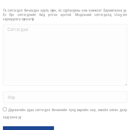
Та сэтгэгдэл бичихдээ хууль зүйн, ёс суртахууны хэм хэмжээг баримтална уу.
Ёс бус сэтгэгдлийг бид устгах эрхтэй. Мэдээний сэтгэгдэлд Urug.mn
хариуцлага хүлээхгүй.
Comment
Name *
Дараагийн удаа сэтгэгдэл бичихийн тулд өөрийн нэр, имэйл хөтөч дээр
хадгална уу.