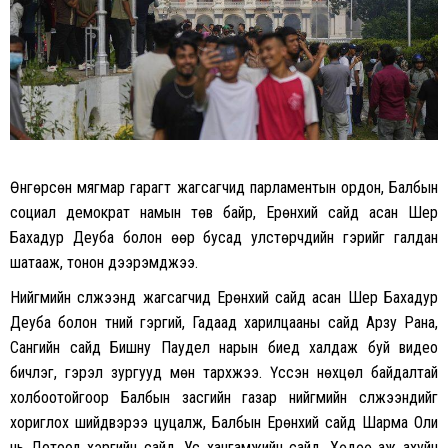
Өнгөрсөн мягмар гарагт жагсагчид парламентын ордон, Балбын
социал демократ намын төв байр, Ерөнхий сайд асан Шер
Бахадур Деуба болон өөр бусад улстөрчдийн гэрийг галдан
шатааж, тонон дээрэмджээ.
Нийгмийн сүлжээнд жагсагчид Ерөнхий сайд асан Шер Бахадур
Деуба болон түүний гэргий, Гадаад харилцааны сайд Арзу Рана,
Сангийн сайд Бишну Паудел нарын биед халдаж буй видео
бичлэг, гэрэл зургууд мөн тархжээ. Үүссэн нөхцөл байдалтай
холбоотойгоор Балбын засгийн газар нийгмийн сүлжээнүүдийг
хориглох шийдвэрээ цуцалж, Балбын Ерөнхий сайд Шарма Оли
нь Дотоод хэргийн сайд, Ус хангамжийн сайд, Хөдөө аж ахуйн