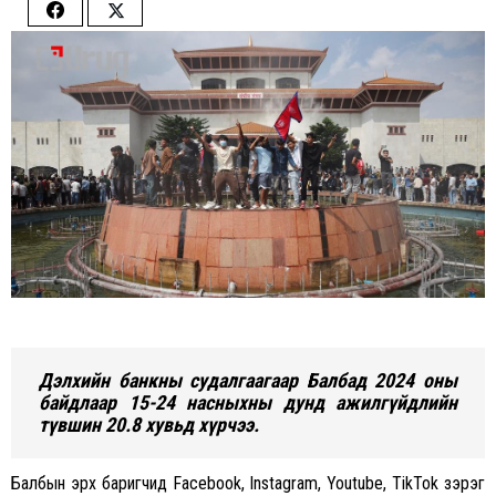
Share
Share
on
on
Facebook
Twitter
Дэлхийн банкны судалгаагаар Балбад 2024 оны
байдлаар 15-24 насныхны дунд ажилгүйдлийн
түвшин 20.8 хувьд хүрчээ.
Балбын эрх баригчид Facebook, Instagram, Youtube, TikTok зэрэг