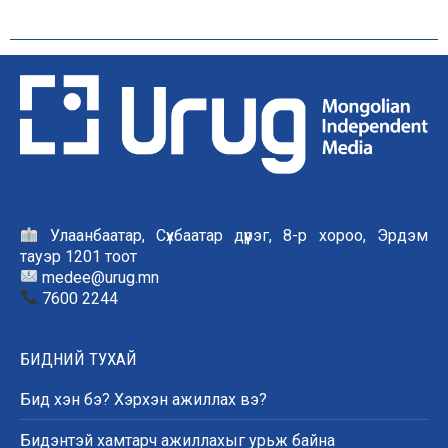
Улаанбаатар, Сүхбаатар дүүрэг, 8-р хороо, Эрдэм
тауэр 1201 тоот
medee@urug.mn
7600 2244
БИДНИЙ ТУХАЙ
Бид хэн бэ? Хэрхэн ажиллах вэ?
Бидэнтэй хамтарч ажиллахыг урьж байна