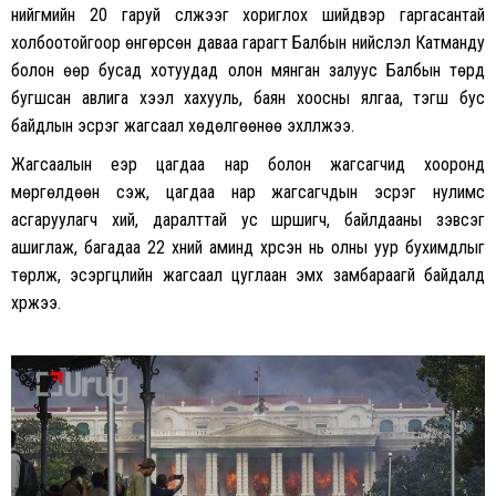
нийгмийн 20 гаруй сүлжээг хориглох шийдвэр гаргасантай
холбоотойгоор өнгөрсөн даваа гарагт Балбын нийслэл Катманду
болон өөр бусад хотуудад олон мянган залуус Балбын төрд
бугшсан авлига хээл хахууль, баян хоосны ялгаа, тэгш бус
байдлын эсрэг жагсаал хөдөлгөөнөө эхлүүлжээ.
Жагсаалын үеэр цагдаа нар болон жагсагчид хооронд
мөргөлдөөн үүсэж, цагдаа нар жагсагчдын эсрэг нулимс
асгаруулагч хий, даралттай ус шүршигч, байлдааны зэвсэг
ашиглаж, багадаа 22 хүний аминд хүрсэн нь олны уур бухимдлыг
төрүүлж, эсэргүүцлийн жагсаал цуглаан эмх замбараагүй байдалд
хүржээ.