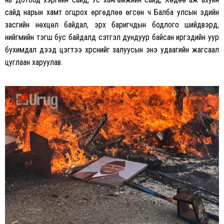
сайд нарын хамт огцрох өргөдлөө өгсөн ч Балба улсын эдийн
засгийн нөхцөл байдал, эрх баригчдын бодлого шийдвэрүүд,
нийгмийн тэгш бус байдалд сэтгэл дундуур байсан иргэдийн уур
бухимдал дээд цэгтээ хүрснийг залуусын энэ удаагийн жагсаал
цуглаан харуулав.