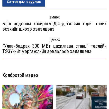
Сэтгэгдэл оруулах
Post
navigation
ӨМНӨХ
Бүлэг зодооны хохирогч Д.С-д хилийн хориг тавих
Previous
эсэхийг шүүхээр хэлэлцэнэ
post:
ДАРААХ
“Улаанбадрах 300 МВт цахилгаан станц” төслийн
Next
ТЭЗҮ-ийг мэргэжлийн зөвлөлөөр хэлэлцэнэ
post:
Холбоотой мэдээ