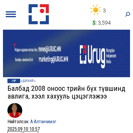
3
Sea
$:
3,594
НҮҮР
»
ДЭЛХИЙ
»
Балбад 2008 оноос төрийн бүх түвшинд
авлига, хээл хахууль цэцэглэжээ
Нийтэлсэн:
А.Алтанчимэг
2025.09.10 10:57