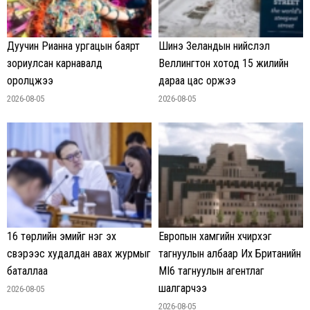
Дуучин Рианна ургацын баярт
Шинэ Зеландын нийслэл
зориулсан карнавалд
Веллингтон хотод 15 жилийн
оролцжээ
дараа цас оржээ
2026-08-05
2026-08-05
16 төрлийн эмийг нэг эх
Европын хамгийн хүчирхэг
үүсвэрээс худалдан авах журмыг
тагнуулын албаар Их Британийн
баталлаа
MI6 тагнуулын агентлаг
шалгарчээ
2026-08-05
2026-08-05