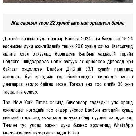
Жагсаалын үеэр 22 хүний амь нас эрсэдсэн байна
Дэлхийн банкны судалгаагаар Балбад 2024 оны байдлаар 15-24
насныхны дунд ажилгүйдлийн түвшин 20.8 хувьд хүрчээ. Жагсагчид
авлига хээл хахуульд баригдсан Балбын чадваргүй төрийн
бодлого шийдвэрүүдээс болж залуус эх орноосоо дүрвэхэд хүрч
байгааг онцолжээ. Балбын ДНБ-ий 33.1 хувийг гадаадад
ажиллаж буй иргэдийн гэр бүлийнхэндээ шилжүүлдэг мөнгө
дангаараа эзэлж байгаа ажээ. Тэгвэл энэ тоо сүүлийн 30 жил
тасралтгүй өсжээ.
The New York Times сонинд бичсэнээр гадаадын улс оронд
ажилладаг иргэдийн тоо өндөр учраас Балбын иргэдийн хувьд
нийгмийн сүлжээнүүд амьдралд нь чухал байр суурийг эзэлдэг аж.
Түүнчлэн тус улсад жижиг дунд бизнес эрхлэгчид WhatsApp
мессенжерийг ихээр ашигладаг байна.