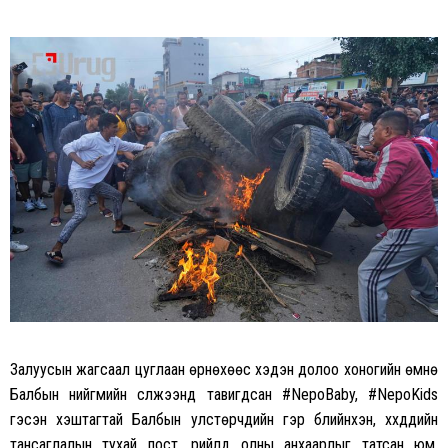
Залуусын жагсаал цуглаан өрнөхөөс хэдэн долоо хоногийн өмнө
Балбын нийгмийн сүлжээнд тавигдсан #NepoBaby, #NepoKids
гэсэн хэштагтай Балбын улстөрчдийн гэр бүлийнхэн, хүүхдүүдийн
тансаглалын тухай пост, рийлүүд олны анхаарлыг татсан юм.