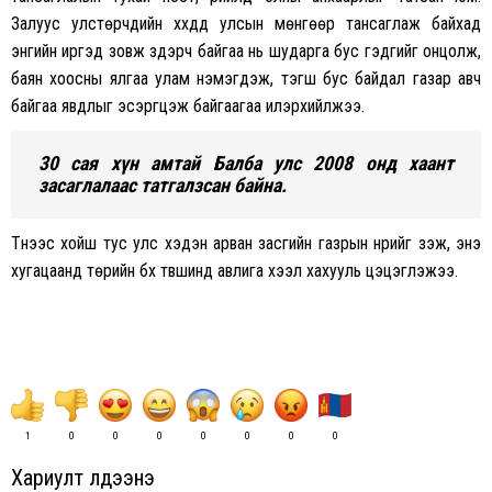
Залуус улстөрчдийн хүүхдүүд улсын мөнгөөр тансаглаж байхад
энгийн иргэд зовж зүдэрч байгаа нь шударга бус гэдгийг онцолж,
баян хоосны ялгаа улам нэмэгдэж, тэгш бус байдал газар авч
байгаа явдлыг эсэргүүцэж байгаагаа илэрхийлжээ.
30 сая хүн амтай Балба улс 2008 онд хаант
засаглалаас татгалзсан байна.
Түүнээс хойш тус улс хэдэн арван засгийн газрын нүүрийг үзэж, энэ
хугацаанд төрийн бүх түвшинд авлига хээл хахууль цэцэглэжээ.
1
0
0
0
0
0
0
0
Хариулт үлдээнэ үү