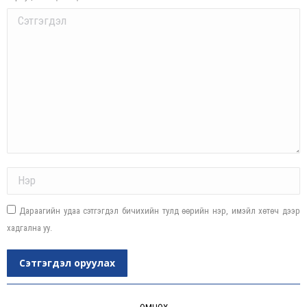
Comment
Name *
Дараагийн удаа сэтгэгдэл бичихийн тулд өөрийн нэр, имэйл хөтөч дээр
хадгална уу.
Сэтгэгдэл оруулах
Post