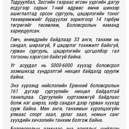
Тодруулбал, Засгийн газраас өгсөн үүргийн дагуу
есдүгээр сарын 1-ний өдрөөс өмнө шинээр
ашиглалтад орсон сургууль, цэцэрлэгийн тоног
төхөөрөмжийг бүрдүүлэх зорилгоор 14 тэрбум
төгрөгийг төсөвлөж, Боловсролын яаманд
хариуцуулсан.
Гэвч, өнөөдрийн байдлаар 33 анги, танхим нь
сандал, ширээгүй, 9 цэцэрлэг тохижилт байхгүй,
гурван сургууль, цэцэрлэгийн цогцолбор гал
тогооны хэрэгсэл байхгүй байна.
Уг асуудал нь 5000-6000 хүүхэд боловсрол
эзэмшихэд хүндрэлтэй нөхцөл байдалд оруулж
байна.
Энэ хүрээнд нийслэлийн Ерөнхий боловсролын
161 дүгээр сургуулийн нөхцөл байдалтай
танилцлаа. Сургуулийн хүртээмжгүй байдлаас
болж нэг ширээ, хоёр сандал дээр гурван хүүхэд
сууж байна. Мөн анги, танхимын хүрэлцээгүйн
улмаас спорт заал, урлаг заал, номын санг
хүүхдийн хичээлийн танхим болгож байна.
Боловсролын яамнаас энэ асуудлыг шийдсэн