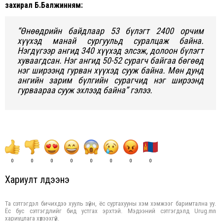
захирал Б.Балжинням:
“Өнөөдрийн байдлаар 53 бүлэгт 2400 орчим
хүүхэд манай сургуульд суралцаж байна.
Нэгдүгээр ангид 340 хүүхэд элсэж, долоон бүлэгт
хуваагдсан. Нэг ангид 50-52 сурагч байгаа бөгөөд
нэг ширээнд гурван хүүхэд сууж байна. Мөн дунд
ангийн зарим бүлгийн сурагчид нэг ширээнд
гурваараа сууж эхлээд байна” гэлээ.
0
0
0
0
0
0
0
0
Хариулт үлдээнэ үү
Та сэтгэгдэл бичихдээ хууль зүйн, ёс суртахууны хэм хэмжээг баримтална уу.
Ёс бус сэтгэгдлийг бид устгах эрхтэй. Мэдээний сэтгэгдэлд Urug.mn
хариуцлага хүлээхгүй.