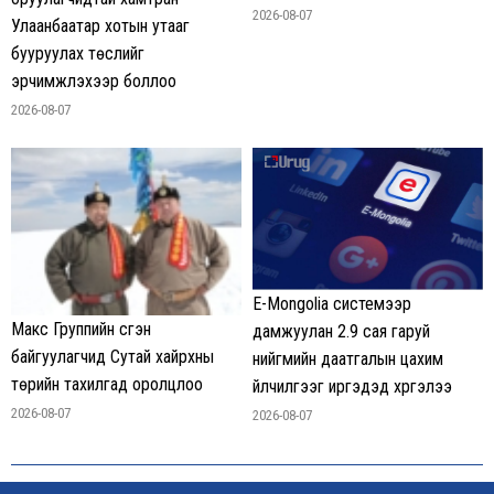
2026-08-07
Улаанбаатар хотын утааг
бууруулах төслийг
эрчимжүүлэхээр боллоо
2026-08-07
E-Mongolia системээр
Макс Группийн үүсгэн
дамжуулан 2.9 сая гаруй
байгуулагчид Сутай хайрхны
нийгмийн даатгалын цахим
төрийн тахилгад оролцлоо
үйлчилгээг иргэдэд хүргэлээ
2026-08-07
2026-08-07