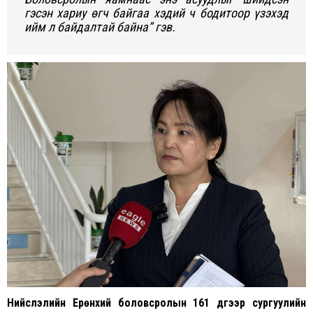
гэсэн хариу өгч байгаа хэдий ч бодитоор үзэхэд
ийм л байдалтай байна” гэв.
Нийслэлийн Ерөнхий боловсролын 161 дүгээр сургуулийн