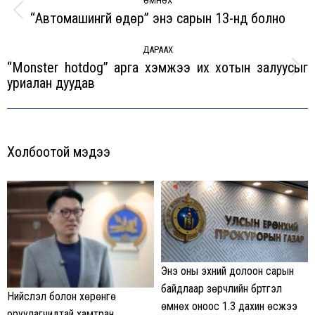
navigation
ӨМНӨХ
“Автомашингүй өдөр” энэ сарын 13-нд болно
Previous
post:
ДАРААХ
“Monster hotdog” арга хэмжээ их хотын залуусыг
Next
уриалан дуудав
post:
Холбоотой мэдээ
Энэ оны эхний долоон сарын
байдлаар зөрчлийн бүртгэл
Нийслэл болон хөрөнгө
өмнөх оноос 1.3 дахин өсжээ
оруулагчидтай хамтран