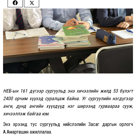
Share
Share
on
on
Facebook
Twitter
НЕБ-ын
161 дүгээр сургуульд энэ хичээлийн жилд 53 бүлэгт
2400 орчим хүүхэд суралцаж байна. Уг сургуулийн нэгдүгээр
анги, дунд ангийн хүүхдүүд нэг ширээнд гурваараа сууж,
хичээллэж байгаа юм.
Энэ хүрээнд тус сургуульд нийслэлийн Засаг даргын орлогч
А.Амартүвшин ажиллалаа.