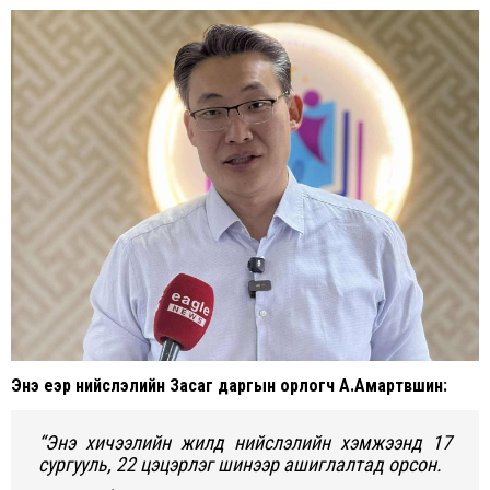
Энэ үеэр нийслэлийн Засаг даргын орлогч А.Амартүвшин:
“Энэ хичээлийн жилд нийслэлийн хэмжээнд 17
сургууль, 22 цэцэрлэг шинээр ашиглалтад орсон.