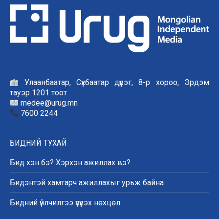
Улаанбаатар, Сүхбаатар дүүрэг, 8-р хороо, Эрдэм
тауэр 1201 тоот
medee@urug.mn
7600 2244
БИДНИЙ ТУХАЙ
Бид хэн бэ? Хэрхэн ажиллах вэ?
Бидэнтэй хамтарч ажиллахыг урьж байна
Бидний үйлчилгээ үзүүлэх нөхцөл