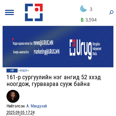
3
Sea
$:
3,594
НҮҮР
»
МЭДЭЭ
»
161-р сургуулийн нэг ангид 52 хүүхэд
ноогдож, гурваараа сууж байна
Нийтэлсэн:
А. Мандухай
2025.09.05 17:24