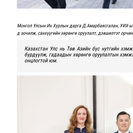
Монгол Улсын Их Хурлын дарга Д.Амарбаясгалан, УИХ-ын
д зочилж, санхүүгийн хөрөнгө оруулалт, дэвшилтэт орчин
Казахстан Улс нь Төв Азийн бүс нутгийн хэмж
бүрдүүлж, гадаадын хөрөнгө оруулалтын хэмжэ
онцлогтой юм.