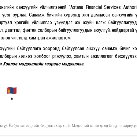
гийн санхүүгийн үйлчилгээний “Astana Financial Services Authori
 үсэг зурлаа.
Санамж бичгийн хүрээнд хил дамнасан санхүүгийн 
туал хөрөнгийн үйлчилгээ үзүүлдэг аж ахуйн нэгж байгууллагуу
ээл, даатгал, финтек салбарын байгууллагуудын аюулгүй, найдвартай 
 олон чиглэлд хамтран ажиллах юм.
хүүгийн байгууллага хооронд байгуулсан энэхүү санамж бичиг х
салбарын хэлхээ холбоог өргөжүүлэх, хамтын ажиллагааг бэхжүүлэ
 Хэвлэл мэдээллийн газраас мэдээллээ.
0
а уу. Ёс бус сэтгэгдлийг бид устгах эрхтэй. Мэдээний сэтгэгдэлд Urug.mn хариуцл