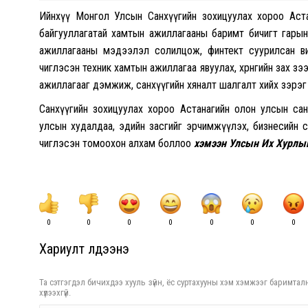
Ийнхүү Монгол Улсын Санхүүгийн зохицуулах хороо Астана
байгууллагатай хамтын ажиллагааны баримт бичигт гарын
ажиллагааны мэдээлэл солилцож, финтект суурилсан вир
чиглэсэн техник хамтын ажиллагаа явуулах, хөрөнгийн зах з
ажиллагааг дэмжиж, санхүүгийн хяналт шалгалт хийх зэрэг
Санхүүгийн зохицуулах хороо Астанагийн олон улсын сан
улсын худалдаа, эдийн засгийг эрчимжүүлэх, бизнесийн 
чиглэсэн томоохон алхам боллоо
хэмээн Улсын Их Хурлын
0
0
0
0
0
0
0
Хариулт үлдээнэ үү
Та сэтгэгдэл бичихдээ хууль зүйн, ёс суртахууны хэм хэмжээг баримталн
хүлээхгүй.