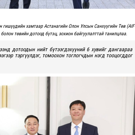
 гишүүдийн хамтаар Астанагийн Олон Улсын Санхүүгийн Төв (AIF
 болон төвийн дотоод бүтэц, зохион байгуулалттай танилцлаа.
ээнд дотоодын нийт бүтээгдэхүүний 6 хувийг дангаараа
эгээр тэргүүлдэг, томоохон тоглогчдын нэгд тооцогддог