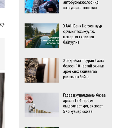
автобусны жолоочид
хариуцлага тооцжээ
C)-
ХААН Банк Ногоон нуур
орчмыг тохижуулж,
цэцэрлэгт хүрээлэн
байгуулна
Ховд аймагт сураггүй алга
болсон 10 настай охиныг
эрэн хайх ажиллагаа
үргэлжилж байна
Гадаад худалдааны бараа
эргэлт 19.4 тэрбум
ам.долларт хүрч, экспорт
57.5 хувиар өсжээ