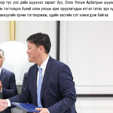
гоор тус улс өөрийн шүүхээс хараат бус, Олон Улсын Арбитрын шүүх
 тогтолцоо бүхий олон улсын хөрөнгө оруулагчдын итгэл татах эрх з
нхүүгийн орчин тогтворжиж, эдийн засгийн өсөлт нэмэгдэж байгаа.