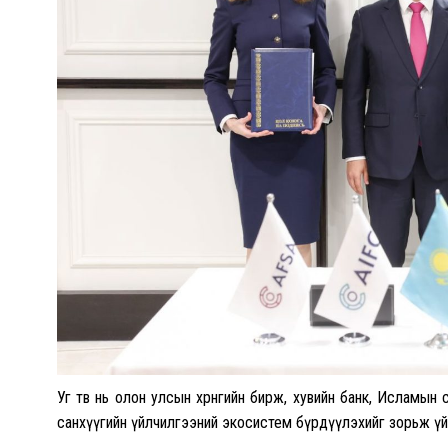
Уг төв нь олон улсын хөрөнгийн бирж, хувийн банк, Исламын 
санхүүгийн үйлчилгээний экосистем бүрдүүлэхийг зорьж үй