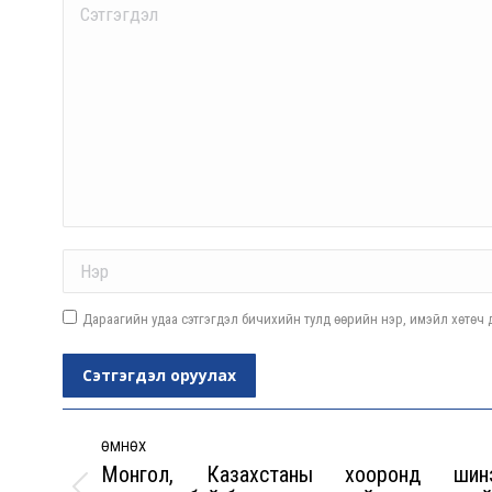
Comment
Name *
Дараагийн удаа сэтгэгдэл бичихийн тулд өөрийн нэр, имэйл хөтөч д
Сэтгэгдэл оруулах
Post
navigation
ӨМНӨХ
Монгол, Казахстаны хооронд шин