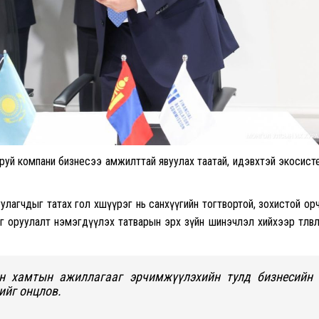
аруй компани бизнесээ амжилттай явуулах таатай, идэвхтэй экосист
улагчдыг татах гол хөшүүрэг нь санхүүгийн тогтвортой, зохистой ор
нгө оруулалт нэмэгдүүлэх татварын эрх зүйн шинэчлэл хийхээр төлөвлө
йн хамтын ажиллагааг эрчимжүүлэхийн тулд бизнесийн
ийг онцлов.