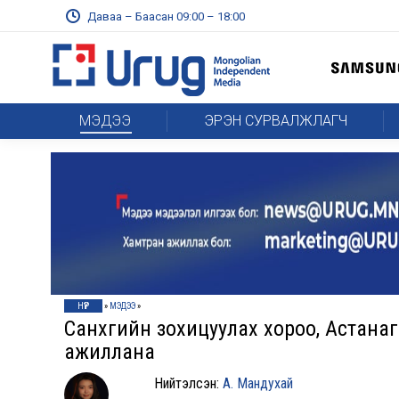
Даваа – Баасан 09:00 – 18:00
МЭДЭЭ
ЭРЭН СУРВАЛЖЛАГЧ
НҮҮР
»
МЭДЭЭ
»
Санхүүгийн зохицуулах хороо, Астана
ажиллана
Нийтэлсэн:
А. Мандухай