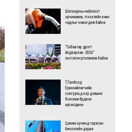
Шатахууны нийлүүлэлт
эрчимжиж, түгээлтийн хүчин
чадлыг нэмэгдүүлж байна
“Сүхбаатар дүүрэгт
үйлдвэрлэв- 2026”
үзэсгэлэн үргэлжилж байна
Т.Ганболд:
Ерөнхийлөгчийн
сонгуульд нэр дэвших
боломж бүрдвэл
өрсөлдөнө
Цахим орчинд тархсан
бичлэгийн дараа