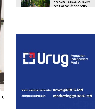
Ихэнх нутгаар халж, зарим
бүсэд аадар бороо орно
НАТО-гийн логистикийн
чухал төв Лейпцигийн
нисэх буудалд бөмбөгтэй
дрон илэрлээ
ААН-үүдийн заавал бүрдүүлдэг
103 бүртгэлийг хүчингүй
болголоо
З.Мэндсайхан: Нөөцийн
махыг цахим системээр
ах,
бүртгэж, ил тод болгоно