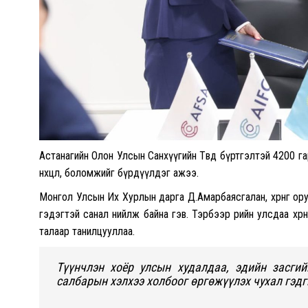
Астанагийн Олон Улсын Санхүүгийн Төвд бүртгэлтэй 4200 г
нөхцөл, боломжийг бүрдүүлдэг ажээ.
Монгол Улсын Их Хурлын дарга Д.Амарбаясгалан, хөрөнгө ору
гэдэгтэй санал нийлж байна гэв. Тэрбээр өөрийн улсдаа хөрө
талаар танилцууллаа.
Түүнчлэн хоёр улсын худалдаа, эдийн засги
салбарын хэлхээ холбоог өргөжүүлэх чухал гэдг