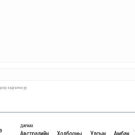
ээр хадгална уу.
ДАРААХ
э
Австралийн Холбооны Улсын Амбан