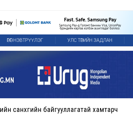
ӨРӨГ НЭВТРҮҮЛЭГ
УЛС ТӨРИЙН ЗАДЛАН
гийн санхүүгийн байгууллагатай хамтарч