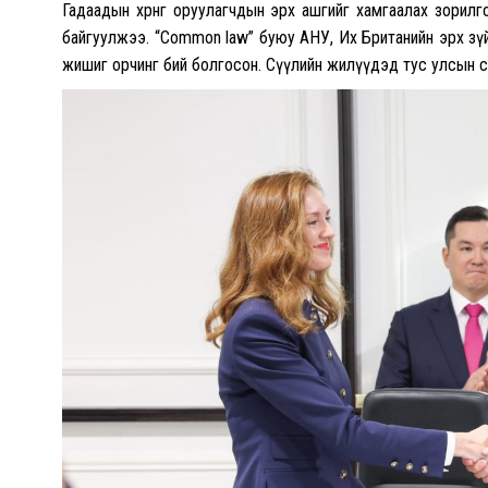
Гадаадын хөрөнгө оруулагчдын эрх ашгийг хамгаалах зорил
байгуулжээ. “Common law” буюу АНУ, Их Британийн эрх зүйн
жишиг орчинг бий болгосон.
Сүүлийн жилүүдэд тус улсын са