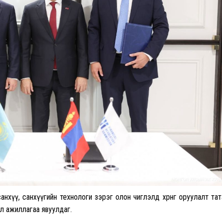
санхүү, санхүүгийн технологи зэрэг олон чиглэлд хөрөнгө оруулалт тат
л ажиллагаа явуулдаг.