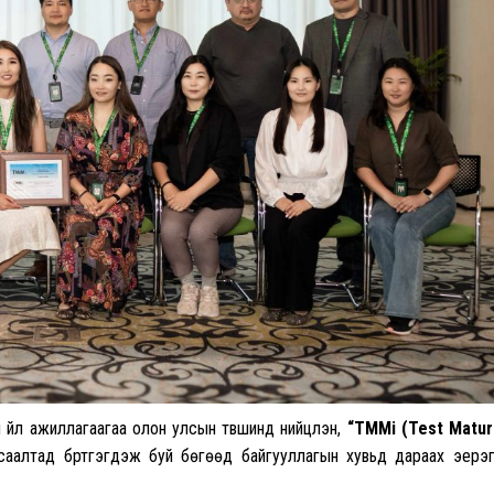
үйл ажиллагаагаа олон улсын түвшинд нийцүүлэн,
“TMMi (Test Matur
саалтад бүртгэгдэж буй бөгөөд байгууллагын хувьд дараах эерэг