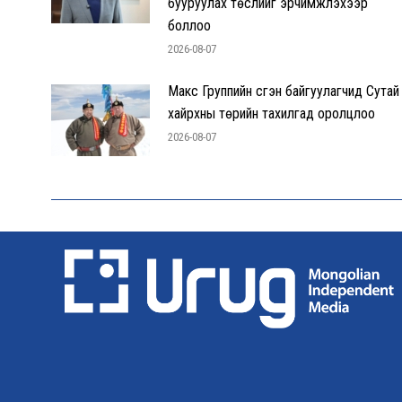
бууруулах төслийг эрчимжүүлэхээр
боллоо
2026-08-07
Макс Группийн үүсгэн байгуулагчид Сутай
хайрхны төрийн тахилгад оролцлоо
2026-08-07