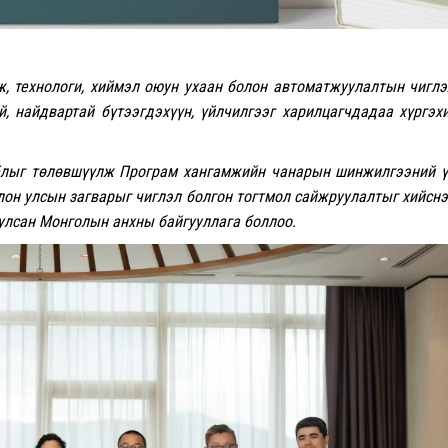
ж, технологи, хиймэл оюун ухаан болон автоматжуулалтын чигл
, найдвартай бүтээгдэхүүн, үйлчилгээг харилцагчдадаа хүргэх
ёлыг төлөвшүүлж Програм хангамжийн чанарын шинжилгээний 
 олон улсын загварыг чиглэл болгон тогтмол сайжруулалтыг хийсн
уулсан Монголын анхны байгууллага боллоо.