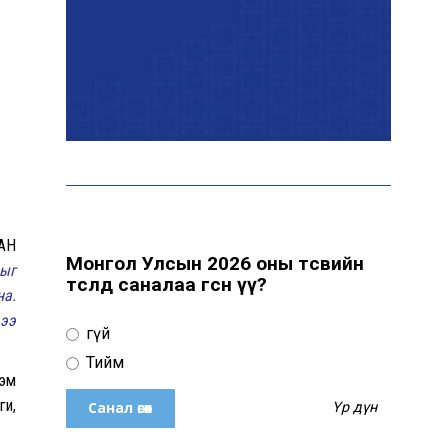
байна
“Сүхбаатар дүүрэгт
үйлдвэрлэв- 2026”
үзэсгэлэн үргэлжилж
байна
Т.Ганболд: Ерөнхийлөгчийн
сонгуульд нэр дэвших
боломж бүрдвэл өрсөлдөнө
ААН
Монгол Улсын 2026 оны төсвийн
лыг
төсөлд саналаа өгсөн үү?
на.
дээ
Цахим орчинд тархсан
Үгүй
бичлэгийн дараа
автобусны жолоочид
Тийм
хариуцлага тооцжээ
хэм
ги,
Үр дүн
ХААН Банк Ногоон нуур