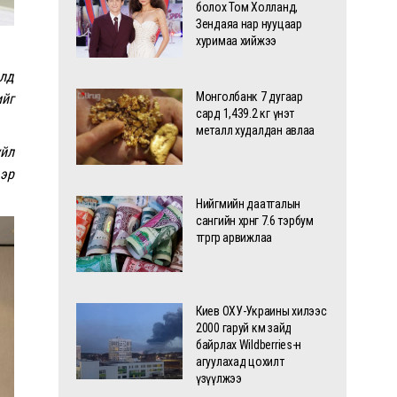
болох Том Холланд,
Зендаяа нар нууцаар
хуримаа хийжээ
элд
Монголбанк 7 дугаар
ийг
сард 1,439.2 кг үнэт
металл худалдан авлаа
үйл
ээр
Нийгмийн даатгалын
сангийн хөрөнгө 7.6 тэрбум
төгрөгөөр арвижлаа
Киев ОХУ-Украины хилээс
2000 гаруй км зайд
байрлах Wildberries-н
агуулахад цохилт
үзүүлжээ