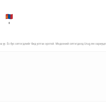
0
а уу. Ёс бус сэтгэгдлийг бид устгах эрхтэй. Мэдээний сэтгэгдэлд Urug.mn хариуцл