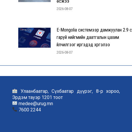
өсжээ
2026-08-07
E-Mongolia системээр дамжуулан 2.9 с
гаруй нийгмийн даатгалын цахим
үйлчилгээг иргэдэд хүргэлээ
2026-08-07
Улаанбаатар, Сүхбаатар дүүрэг, 8-р хороо,
Эрдэм тауэр 1201 тоот
medee@urug.mn
7600 2244