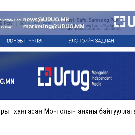
ӨРӨГ НЭВТРҮҮЛЭГ
УЛС ТӨРИЙН ЗАДЛАН
урыг хангасан Монголын анхны байгууллаг