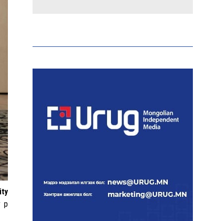
Эрдэмтэд AI ашиглан цоо
шинэ вирусүүд бүтээжээ
Ш.Шинэцэцэгийг
хохироосон гэх 2011 оны
хэргийг прокуророос
шүүхэд шилжүүлжээ
Meta компанийг 567 сая
ам.доллароор торгожээ
ity
Шатахууны нийлүүлэлт
 үр
эрчимжиж, түгээлтийн
хүчин чадлыг нэмэгдүүлж