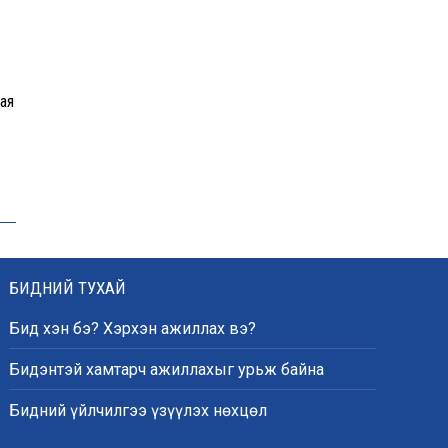
ая
БИДНИЙ ТУХАЙ
Бид хэн бэ? Хэрхэн ажиллах вэ?
Бидэнтэй хамтарч ажиллахыг урьж байна
Бидний үйлчилгээ үзүүлэх нөхцөл