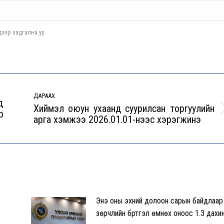
ээр хадгална уу.
ДАРААХ
д
Хиймэл оюун ухаанд суурилсан торгуулийн
р
Next
арга хэмжээ 2026.01.01-нээс хэрэгжинэ
post:
Энэ оны эхний долоон сарын байдлаар
зөрчлийн бүртгэл өмнөх оноос 1.3 дахи