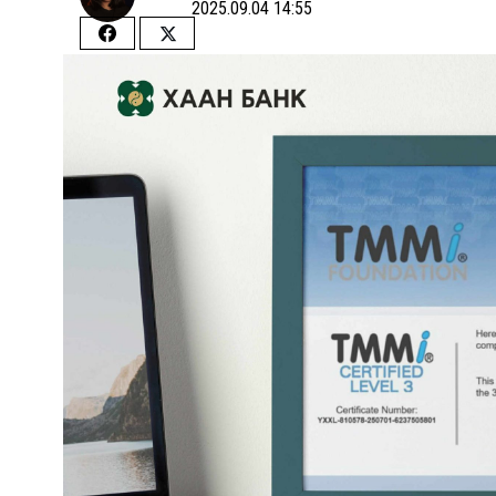
2025.09.04 14:55
Share
Share
on
on
Facebook
Twitter