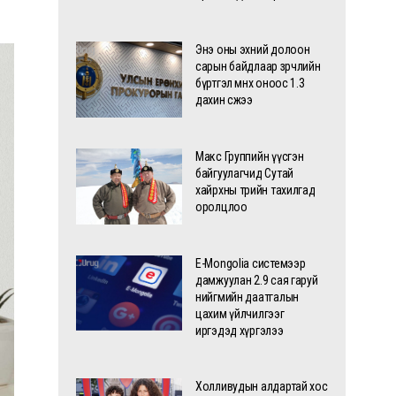
Энэ оны эхний долоон
сарын байдлаар зөрчлийн
бүртгэл өмнөх оноос 1.3
дахин өсжээ
Макс Группийн үүсгэн
байгуулагчид Сутай
хайрхны төрийн тахилгад
оролцлоо
E-Mongolia системээр
дамжуулан 2.9 сая гаруй
нийгмийн даатгалын
цахим үйлчилгээг
иргэдэд хүргэлээ
Холливудын алдартай хос