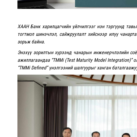
ХААН Банк харилцагчийн үйлчилгээг нэн тэргүүнд тавь
тогтмол шинэчлэл, сайжруулалт хийснээр илүү чанартай
зорьж байна.
Энэхүү зорилтын хүрээнд чанарын инженерчлэлийн со
ажиллагаандаа “TMMi (Test Maturity Model Integration)”
“TMMi Defined” үнэлгээний шалгуурыг ханган баталгааж