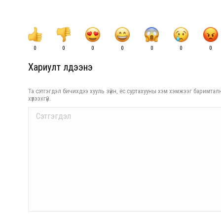
0
0
0
0
0
0
0
Хариулт үлдээнэ үү
Та сэтгэгдэл бичихдээ хууль зүйн, ёс суртахууны хэм хэмжээг баримталн
хүлээхгүй.
Comment