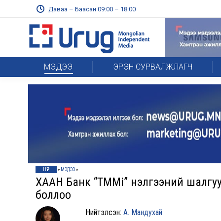
Даваа – Баасан 09:00 – 18:00
МЭДЭЭ
ЭРЭН СУРВАЛЖЛАГЧ
НҮҮР
»
МЭДЭЭ
»
ХААН Банк “TMMi” үнэлгээний шалгу
боллоо
Нийтэлсэн:
А. Мандухай