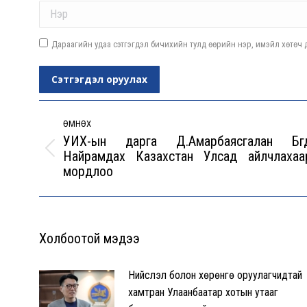
Name *
Дараагийн удаа сэтгэгдэл бичихийн тулд өөрийн нэр, имэйл хөтөч д
Сэтгэгдэл оруулах
Post
navigation
ӨМНӨХ
УИХ-ын дарга Д.Амарбаясгалан Бүг
Найрамдах Казахстан Улсад айлчлахаа
Previous
мордлоо
post:
Холбоотой мэдээ
Нийслэл болон хөрөнгө оруулагчидтай
хамтран Улаанбаатар хотын утааг