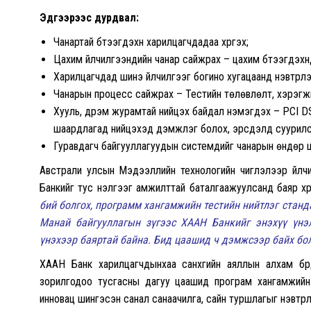
Эдгээрээс дурдвал:
Чанартай бүтээгдэхүүн харилцагчдадаа хүргэх;
Цахим үйлчилгээнүүдийн чанар сайжрах – цахим бүтээгдэхүүнүү
Харилцагчдад шинэ үйлчилгээг богино хугацаанд нэвтрүүл
Чанарын процесс сайжрах – Тестийн төлөвлөлт, хэрэгжи
Хууль, дүрэм журамтай нийцэх байдал нэмэгдэх – PCI D
шаардлагад нийцэхэд дэмжлэг болох, эрсдэлд суурилса
Гуравдагч байгууллагуудын системүүдийг чанарын өндөр ш
Австрали улсын Мэдээллийн технологийн чиглэлээр үйлчил
Банкийг тус үнэлгээг амжилттай баталгаажуулсанд баяр х
бий болгох, программ хангамжийн тестийн нийтлэг стан
Манай байгууллагын зүгээс ХААН Банкийг энэхүү үнэ
үнэхээр баяртай байна. Бид цаашид ч дэмжсээр байх бо
ХААН Банк харилцагчдынхаа санхүүгийн аяллын алхам бүрд
зорилгодоо тусгасны дагуу цаашид програм хангамжийн ч
инновац шингэсэн санал санаачилга, сайн туршлагыг нэвтрүү