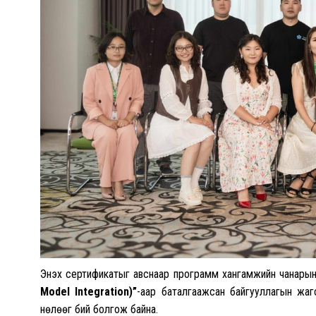
Энэхүү сертификатыг авснаар программ хангамжийн чанарын 
Model Integration)”
-аар баталгаажсан байгууллагын жаг
нөлөөг бий болгож байна.