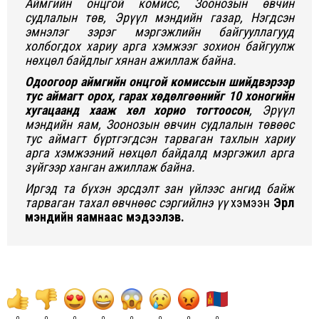
Аймгийн онцгой комисс, Зоонозын өвчин
судлалын төв, Эрүүл мэндийн газар, Нэгдсэн
эмнэлэг зэрэг мэргэжлийн байгууллагууд
холбогдох хариу арга хэмжээг зохион байгуулж
нөхцөл байдлыг хянан ажиллаж байна.
Одоогоор аймгийн онцгой комиссын шийдвэрээр
тус аймагт орох, гарах хөдөлгөөнийг 10 хоногийн
хугацаанд хааж хөл хорио тогтоосон
, Эрүүл
мэндийн яам, Зоонозын өвчин судлалын төвөөс
тус аймагт бүртгэгдсэн тарваган тахлын хариу
арга хэмжээний нөхцөл байдалд мэргэжил арга
зүйгээр ханган ажиллаж байна.
Иргэд та бүхэн эрсдэлт зан үйлээс ангид байж
тарваган тахал өвчнөөс сэргийлнэ үү
хэмээн
Эрүүл
мэндийн яамнаас мэдээлэв.
0
0
0
0
0
0
0
0