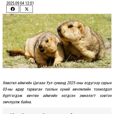
2025.09.04 12:01
Share
Share
on
on
Facebook
Twitter
Хөвсгөл аймгийн Цагаан Уул суманд 2025 оны есдүгээр сарын
03-ны өдөр тарваган тахлын хүний өвчлөлийн тохиолдол
бүртгэгдэж өвчтөн аймгийн нэгдсэн эмнэлэгт хэвтэн
эмчлүүлж байна.