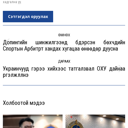
хадгална уу.
Сэтгэгдэл оруулах
Post
navigation
ӨМНӨХ
Допингийн шинжилгээнд бүдэрсэн бөхчүүдийн
Previous
Спортын Арбитрт хандах хугацаа өнөөдөр дуусна
post:
ДАРААХ
Украинчууд гэрээ хийхээс татгалзвал ОХУ дайнаа
Next
үргэлжлүүлнэ
post:
Холбоотой мэдээ