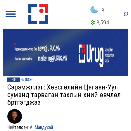
3
Sea
$:
3,594
НҮҮР
»
МЭДЭЭ
»
Сэрэмжлүүлэг: Хөвсгөлийн Цагаан-Уул
суманд тарваган тахлын хүний өвчлөл
бүртгэгджээ
Нийтэлсэн:
А. Мандухай