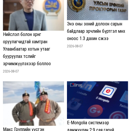
Энэ оны эхний долоон сарын
байдлаар зөрчлийн бүртгэл өмнөх
Нийслэл болон хөрөнгө
оноос 1.3 дахин өсжээ
оруулагчидтай хамтран
2026-08-07
Улаанбаатар хотын утааг
бууруулах төслийг
эрчимжүүлэхээр боллоо
2026-08-07
E-Mongolia системээр
Макс Группийн үүсгэн
дамжуулан 2.9 сая гаруй