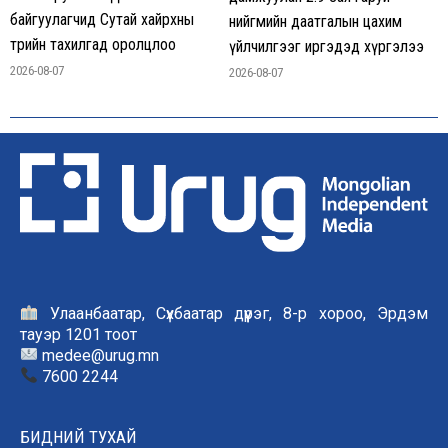
байгуулагчид Сутай хайрхны
нийгмийн даатгалын цахим
төрийн тахилгад оролцлоо
үйлчилгээг иргэдэд хүргэлээ
2026-08-07
2026-08-07
Улаанбаатар, Сүхбаатар дүүрэг, 8-р хороо, Эрдэм
тауэр 1201 тоот
medee@urug.mn
7600 2244
БИДНИЙ ТУХАЙ