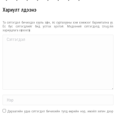
Хариулт үлдээнэ үү
Та сэтгэгдэл бичихдээ хууль зүйн, ёс суртахууны хэм хэмжээг баримтална уу.
Ёс бус сэтгэгдлийг бид устгах эрхтэй. Мэдээний сэтгэгдэлд Urug.mn
хариуцлага хүлээхгүй.
Comment
Name *
Дараагийн удаа сэтгэгдэл бичихийн тулд өөрийн нэр, имэйл хөтөч дээр