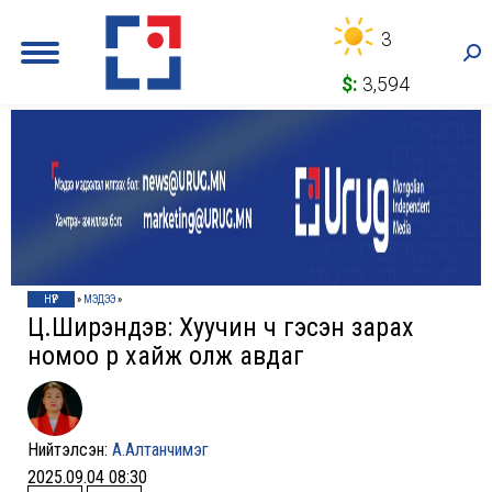
3
Sea
$:
3,594
НҮҮР
»
МЭДЭЭ
»
Ц.Ширэндэв: Хуучин ч гэсэн зарах
номоо өөрөө хайж олж авдаг
Нийтэлсэн:
А.Алтанчимэг
2025.09.04 08:30