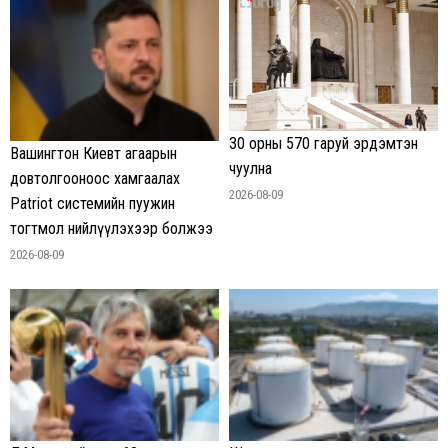
30 орны 570 гаруй эрдэмтэн
Вашингтон Киевт агаарын
чуулна
довтолгооноос хамгаалах
2026-08-09
Patriot системийн пуужин
тогтмол нийлүүлэхээр болжээ
2026-08-09