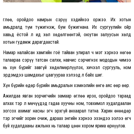
Өглөө, оройдоо намрын сэрүү хэдийнээ оржээ. Их хотын
амьдралд түм түжигнэж, бум бужигнана. Их сургуулийн ойр
хавьд ёстой л ид хөл хөдөлгөөнтэй, оюутан залуусын хөлд
хотын гудамж дарагдаастай.
Намар налайсан хамгийн гоё тайван улирал ч мэт хэрнээ нөгөө
талаараа сэрүү татсан салхи, навчис сэрчигнэх мододын чимээ
нь хүн бүрийг завгүй хөдөлмөрлүүлэх, хичээл сургууль, ном
эрдэмдээ шамдахыг цаагуураа хэлээд л байх шиг.
Хүн бүрийн өдөр бүрийн амьдралын хэмнэлийн өнгө аяс өөр өөр.
Ажилдаа явган зорчигчийн замаар өглөө ирэх, оройдоо тараад
алхах тэр л мөчүүдэд гадаа хуучны ном, товхимол худалдаалан
зогсох ахимаг насны эгч эрхгүй анхаарал татна. Харин өнөөдөр
тэр эгчийг зорин очиж, дараах энгийн хэрнээ эзэндээ ээлээ өгч
буй худалдааны ажлынх нь талаар цөөн хором ярииа өрнүүлэв.