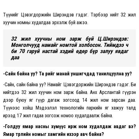
Түүнийг Цэвэгдоржийн Ширэндэв гэдэг. Тэрбээр нийт 32 жил
хуучин номны худалдаа эрхэлж буй ажээ.
32 жил хуучны ном зарж буй Ц.Ширэндэв:
Монголчууд намайг номтой холбосон. Тиймдээ ч
би 70 гаруй настай хэдий өдөр бүр залуу явдаг
даа
-Сайн байна уу? Та өөрийгөө манай уншигчдад танилцуулна уу?
-Сайн, сайн байна уу? Намайг Цэвэгдоржийн Ширэндэв гэдэг. Би
нийтдээ 32 жил хуучин ном зарж байна. Анх Арслантай гүүрэн
дээр буюу яг гүүр дагаж зогсоод 14 жил ном зарсан даа.
Түүнээс хойш Мэдээлэл технологийн паркийн яг хажуу талд
ирээд 17 жил гадаа зогсож номоо худалдаалж байна.
-Голдуу ямар насны хүмүүс ирж ном худалдаж авдаг вэ?
Ямар төрлийн номыг хамгийн ихээр авч байна?