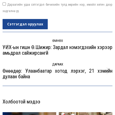
Дараагийн удаа сэтгэгдэл бичихийн тулд өөрийн нэр, имэйл хөтөч дээр
хадгална уу.
Сэтгэгдэл оруулах
Post
navigation
ӨМНӨХ
УИХ-ын гишүүн Ө.Шижир: Зардал нэмэгдэхийн хэрээр
Previous
амьдрал сайжирсангүй
post:
ДАРААХ
Өнөөдөр: Улаанбаатар хотод үүлэрхэг, 21 хэмийн
Next
дулаан байна
post:
Холбоотой мэдээ