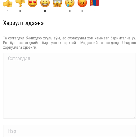
1
0
0
0
0
0
0
0
Хариулт үлдээнэ үү
Та сэтгэгдэл бичихдээ хууль зүйн, ёс суртахууны хэм хэмжээг баримтална уу.
Ёс бус сэтгэгдлийг бид устгах эрхтэй. Мэдээний сэтгэгдэлд Urug.mn
хариуцлага хүлээхгүй.
Comment
Name *