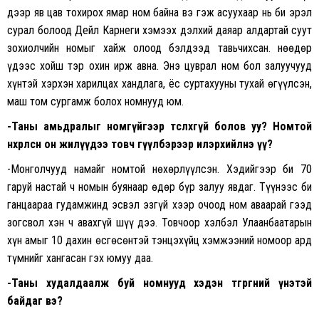
дээр яв цав тохирох ямар ном байна вэ гэж асуухаар нь би эрэл
сурал болоод Дейл Карнеги хэмээх дэлхий даяар алдартай суут
зохиолчийн номыг хайж олоод бэлдээд тавьчихсан. Өнөөдөр
үдээс хойш тэр охин ирж авна. Энэ цуврал ном бол залуучууд
хүнтэй хэрхэн харилцах хандлага, ёс суртахууны тухай өгүүлсэн,
маш том сургамж болох номнууд юм.
-Таны амьдралыг номгүйгээр төсөөлөхгүй болов уу? Номтой
нөхөрлөсөн он жилүүдээ товч өгүүлбэрээр илэрхийлнэ үү?
-Монголчууд намайг номтой нөхөрлүүлсэн. Хэдийгээр би 70
гаруй настай ч номын буянаар өдөр бүр залуу явдаг. Түүнээс би
ганцаараа гудамжинд эсвэл эзгүй хээр очоод ном аваарай гээд
зогсвол хэн ч авахгүй шүү дээ. Товчоор хэлбэл Улаанбаатарын
хүн амыг 10 дахин өсгөсөнтэй тэнцэхүйц хэмжээний номоор ард
түмнийг хангасан гэх юмуу даа.
-Таны худалдаалж буй номнууд хэдэн төгрөгний үнэтэй
байдаг вэ?