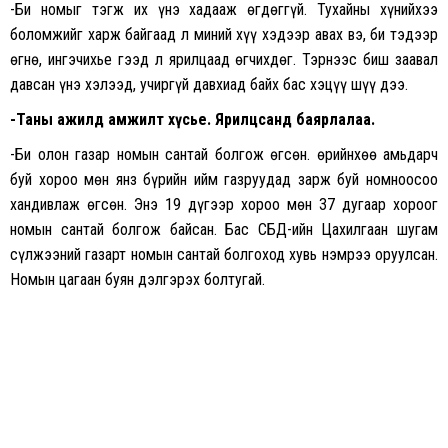
-Би номыг тэгж их үнэ хадааж өгдөггүй. Тухайны хүнийхээ
боломжийг харж байгаад л миний хүү хэдээр авах вэ, би тэдээр
өгнө, ингэчихье гээд л ярилцаад өгчихдөг. Тэрнээс биш заавал
давсан үнэ хэлээд, учиргүй давхиад байх бас хэцүү шүү дээ.
-Таны ажилд амжилт хүсье. Ярилцсанд баярлалаа.
-Би олон газар номын сантай болгож өгсөн. Өөрийнхөө амьдарч
буй хороо мөн янз бүрийн ийм газруудад зарж буй номноосоо
хандивлаж өгсөн. Энэ 19 дүгээр хороо мөн 37 дугаар хороог
номын сантай болгож байсан. Бас СБД-ийн Цахилгаан шугам
сүлжээний газарт номын сантай болгоход хувь нэмрээ оруулсан.
Номын цагаан буян дэлгэрэх болтугай.