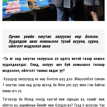
Орчин үеийн оюутан залуусих өөр болсон.
Худалдаж авах номныхоо тухай асууна, сурна,
ойлголт мэдээлэл авна
-Та яг энд оюутан залуусын хөл хөдөлгөөн ихтэй газар номоо
худалдаалдаг. Охид, залуус авч буй номынхоо талаар
мэдээлэл, ойлголт таниас авдаг уу?
-Хүүхдэд залуучууд их өөр болсон шүү дээ. Жишээлбэл саяхан
1 оюутан охин над дээр ирээд би Япон улс руу явах гэж байгаа
юмаа эгч ээ.
Тэгэхээр би Японд очоод хүнтэй яаж харьцах вэ, хүнийг яаж
ойлгох вэ, өөрийнхөө биеийг яаж бэлдэх вэ? Гээд л асуусан. Үүн