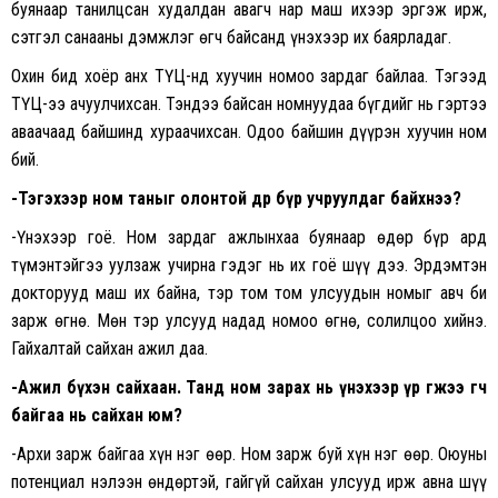
буянаар танилцсан худалдан авагч нар маш ихээр эргэж ирж,
сэтгэл санааны дэмжлэг өгч байсанд үнэхээр их баярладаг.
Охин бид хоёр анх ТҮЦ-нд хуучин номоо зардаг байлаа. Тэгээд
ТҮЦ-ээ ачуулчихсан. Тэндээ байсан номнуудаа бүгдийг нь гэртээ
аваачаад байшинд хураачихсан. Одоо байшин дүүрэн хуучин ном
бий.
-Тэгэхээр ном таныг олонтой өдөр бүр учруулдаг байхнээ?
-Үнэхээр гоё. Ном зардаг ажлынхаа буянаар өдөр бүр ард
түмэнтэйгээ уулзаж учирна гэдэг нь их гоё шүү дээ. Эрдэмтэн
докторууд маш их байна, тэр том том улсуудын номыг авч би
зарж өгнө. Мөн тэр улсууд надад номоо өгнө, солилцоо хийнэ.
Гайхалтай сайхан ажил даа.
-Ажил бүхэн сайхаан. Танд ном зарах нь үнэхээр үр өгөөжээ өгч
байгаа нь сайхан юм?
-Архи зарж байгаа хүн нэг өөр. Ном зарж буй хүн нэг өөр. Оюуны
потенциал нэлээн өндөртэй, гайгүй сайхан улсууд ирж авна шүү