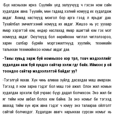
-Бүх насныхан ирнэ. Сүүлийн үед залуучууд ч гэсэн ном сайн
худалдаж авна. Түүхийн, мөн гадаад хэлний номууд их худалдаж
авдаг. Ахмад настнууд монгол бор арга гээд л ярьдаг даа.
Тухайлбал эмчилгээний номууд их авдаг. Жишээ нь ус уухаар
ямар хэрэгтэй юм, өндөр наслахад ямар ашигтай юм гэх мэт
номнууд авдаг. Оюутнууд бол өөрийнхөө чиглэл чиглэлээрээ,
харин салбар бүрийн мэргэжилтнүүд хуулийн, техникийн
талынхан техникийнхээ номыг авдаг даа.
-Таны хувьд зарж буй номныхоо нэр төрөл, товч мэдээллийг
худалдан авж буй хүндээ сайтар хэлж өгдөг байх. Иймээс өөрөө ой
тоондоо сайтар мэдээлэлтэй байдаг уу?
-Тэгэлгүй яахав. Хүн чинь аливаа зүйлд дасахдаа маш амархан.
Тэгээд л ном зарна гэдэг бол маш гоё ажил. Олон жил номын
худалдаа эрхэлж буй учраас бүүр дадал болчихсон. Энэ жил би
яг тийм ном авбал болох юм байна. За энэ номыг би тэгээд
авахад тийм хүн ирж авна гэдэг ч юмуу энэ талаараа ойлголт
сайтай болчихдог. Худалдан авагч нарынхаа сурсан номыг нь