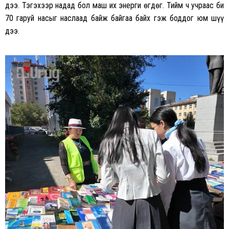
дээ. Тэгэхээр надад бол маш их энерги өгдөг. Тийм ч учраас би
70 гаруй насыг наслаад байж байгаа байх гэж боддог юм шүү
дээ.