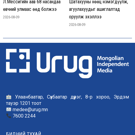
Л.Мессигийн аав 68 насандаа
Шатахууны нөөц нэмэгдүүлж,
өвчний улмаас өөд болжээ
агуулахуудыг ашиглалтад
оруулж эхэллээ
2026-08-09
2026-08-09
Улаанбаатар, Сүхбаатар дүүрэг, 8-р хороо, Эрдэм
тауэр 1201 тоот
medee@urug.mn
7600 2244
БИДНИЙ ТУХАЙ