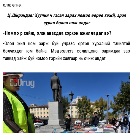
олж өгнө.
Ц.Ширэндэв: Хуучин ч гэсэн зарах номоо өөрөө хажй, эрэл
сурал болон олж авдаг
-Номоо өөрөө хайж, олж авахдаа хэрхэн ажилладаг вэ?
-Олон жил ном зарж буй учраас өргөн хүрээний танилтай
болчихдог юм байна. Мэдээллээ солилцоно, заримдаа зар
тавиад хайж буй номоо гэрийн хаягаар нь очиж авдаг.