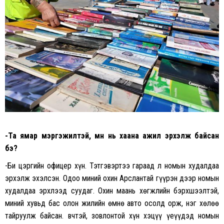
-Та ямар мэргэжилтэй, өмнө нь хаана ажил эрхэлж байсан
бэ?
-Би цэргийн офицер хүн. Тэтгэвэртээ гараад л номын худалдаа
эрхэлж эхэлсэн. Одоо миний охин Арслантай гүүрэн дээр номын
худалдаа эрхлээд суудаг. Охин маань хөгжлийн бэрхшээлтэй,
миний хувьд бас олон жилийн өмнө авто осолд орж, нэг хөлөө
тайруулж байсан. Өвчтэй, зовлонтой хүн хэцүү үеүүдэд номын