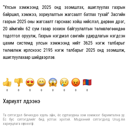
“Улсын хэмжээнд 2025 онд эзэмшүүлэх, ашиглуулах газрын
байршил, хэмжээ, зориулалтын жагсаалт батлах тухай” Засгийн
газрын 2025 оны жагсаалт гарснаас хойш нийслэл, дөрвөн дүүрэг,
20 аймгийн 62 сум газар зохион байгуулалтын төлөвлөгөөндөө
тодотгол оруулж, Газрын нэгдмэл сангийн удирдлагын нэгдсэн
цахим системд улсын хэмжээнд нийт 3625 нэгж талбарыг
төлөвлөж ирүүлснээс 2195 нэгж талбарыг 2025 онд эзэмшүүлж,
ашиглуулахаар шийдвэрлэв.
0
0
0
0
0
0
0
0
Хариулт үлдээнэ үү
Та сэтгэгдэл бичихдээ хууль зүйн, ёс суртахууны хэм хэмжээг баримтална уу.
Ёс бус сэтгэгдлийг бид устгах эрхтэй. Мэдээний сэтгэгдэлд Urug.mn
хариуцлага хүлээхгүй.