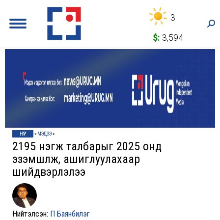
3
Sea
$:
3,594
НҮҮР
»
МЭДЭЭ
»
2195 нэгж талбарыг 2025 онд
эзэмшүүлж, ашиглуулахаар
шийдвэрлэлээ
Нийтэлсэн:
П Баянбилэг