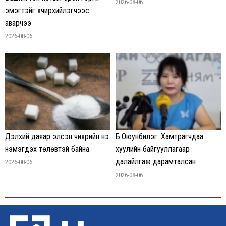
2026-08-06
эмэгтэйг хүчирхийлэгчээс
аварчээ
2026-08-06
Дэлхий даяар элсэн чихрийн үнэ
Б.Оюунбилэг: Хамтрагчдаа
нэмэгдэх төлөвтэй байна
хуулийн байгууллагаар
далайлгаж дарамталсан
2026-08-06
2026-08-06