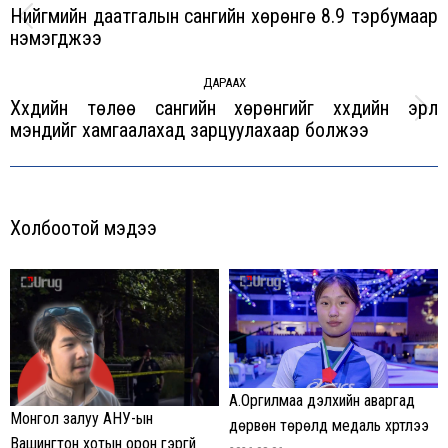
Нийгмийн даатгалын сангийн хөрөнгө 8.9 тэрбумаар
Previous
нэмэгджээ
post:
ДАРААХ
Хүүхдийн төлөө сангийн хөрөнгийг хүүхдийн эрүүл
Next
мэндийг хамгаалахад зарцуулахаар болжээ
post:
Холбоотой мэдээ
А.Оргилмаа дэлхийн аваргад
Монгол залуу АНУ-ын
дөрвөн төрөлд медаль хүртлээ
Вашингтон хотын орон гэргүй