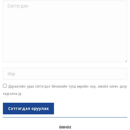
Comment
Name *
Дараагийн удаа сэтгэгдэл бичихийн тулд өөрийн нэр, имэйл хөтөч дээр
хадгална уу.
Сэтгэгдэл оруулах
Post
navigation
ӨМНӨХ