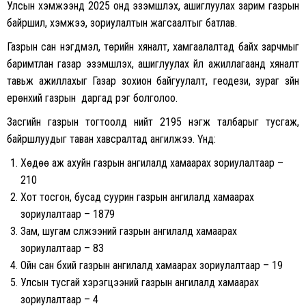
Улсын хэмжээнд 2025 онд эзэмшүүлэх, ашиглуулах зарим газрын
байршил, хэмжээ, зориулалтын жагсаалтыг батлав.
Газрын сан нэгдмэл, төрийн хяналт, хамгаалалтад байх зарчмыг
баримтлан газар эзэмшүүлэх, ашиглуулах үйл ажиллагаанд хяналт
тавьж ажиллахыг Газар зохион байгуулалт, геодези, зураг зүйн
ерөнхий газрын даргад үүрэг болголоо.
Засгийн газрын тогтоолд нийт 2195 нэгж талбарыг тусгаж,
байршлуудыг таван хавсралтад ангилжээ. Үүнд:
Хөдөө аж ахуйн газрын ангилалд хамаарах зориулалтаар –
210
Хот тосгон, бусад суурин газрын ангилалд хамаарах
зориулалтаар – 1879
Зам, шугам сүлжээний газрын ангилалд хамаарах
зориулалтаар – 83
Ойн сан бүхий газрын ангилалд хамаарах зориулалтаар – 19
Улсын тусгай хэрэгцээний газрын ангилалд хамаарах
зориулалтаар – 4