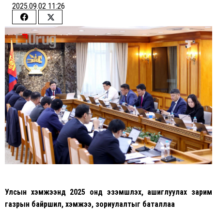
2025.09.02 11:26
Share
Share
on
on
Facebook
Twitter
Улсын хэмжээнд 2025 онд эзэмшүүлэх, ашиглуулах зарим
газрын байршил, хэмжээ, зориулалтыг баталлаа