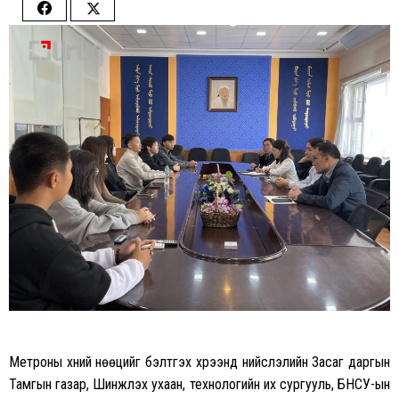
Share
Share
on
on
Facebook
Twitter
Метроны хүний нөөцийг бэлтгэх хүрээнд нийслэлийн Засаг даргын
Тамгын газар, Шинжлэх ухаан, технологийн их сургууль, БНСУ-ын