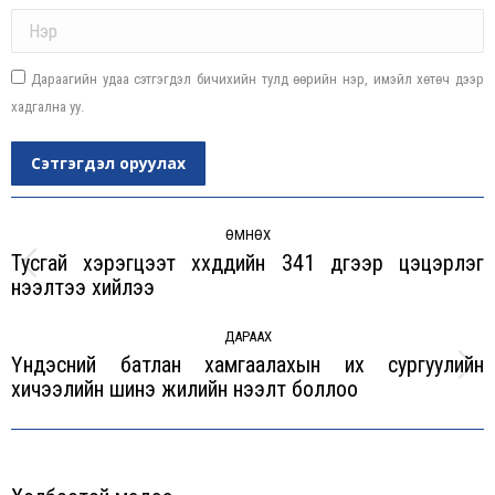
Name *
Дараагийн удаа сэтгэгдэл бичихийн тулд өөрийн нэр, имэйл хөтөч дээр
хадгална уу.
Сэтгэгдэл оруулах
Post
navigation
ӨМНӨХ
Тусгай хэрэгцээт хүүхдүүдийн 341 дүгээр цэцэрлэг
Previous
нээлтээ хийлээ
post:
ДАРААХ
Үндэсний батлан хамгаалахын их сургуулийн
Next
хичээлийн шинэ жилийн нээлт боллоо
post: