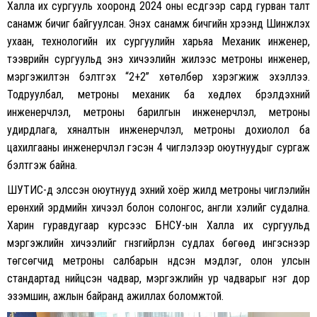
Халла их сургууль хооронд 2024 оны есдүгээр сард гурван талт
санамж бичиг байгуулсан. Энэхүү санамж бичгийн хүрээнд Шинжлэх
ухаан, технологийн их сургуулийн харьяа Механик инженер,
тээврийн сургуульд энэ хичээлийн жилээс метроны инженер,
мэргэжилтэн бэлтгэх “2+2” хөтөлбөр хэрэгжиж эхэллээ.
Тодруулбал, метроны механик ба хөдлөх бүрэлдэхүүний
инженерчлэл, метроны барилгын инженерчлэл, метроны
удирдлага, хяналтын инженерчлэл, метроны дохиолол ба
цахилгааны инженерчлэл гэсэн 4 чиглэлээр оюутнуудыг сургаж
бэлтгэж байна.
ШУТИС-д элссэн оюутнууд эхний хоёр жилд метроны чиглэлийн
ерөнхий эрдмийн хичээл болон солонгос, англи хэлийг судална.
Харин гуравдугаар курсээс БНСУ-ын Халла их сургуульд
мэргэжлийн хичээлийг гүнзгийрүүлэн судлах бөгөөд ингэснээр
төгсөгчид метроны салбарын үндсэн мэдлэг, олон улсын
стандартад нийцсэн чадвар, мэргэжлийн ур чадварыг нэг дор
эзэмшин, ажлын байранд ажиллах боломжтой.