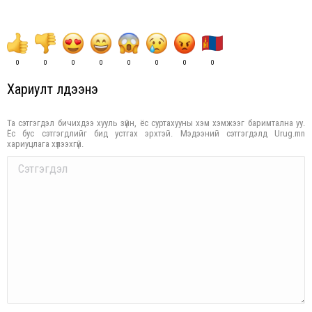
0
0
0
0
0
0
0
0
Хариулт үлдээнэ үү
Та сэтгэгдэл бичихдээ хууль зүйн, ёс суртахууны хэм хэмжээг баримтална уу.
Ёс бус сэтгэгдлийг бид устгах эрхтэй. Мэдээний сэтгэгдэлд Urug.mn
хариуцлага хүлээхгүй.
Comment