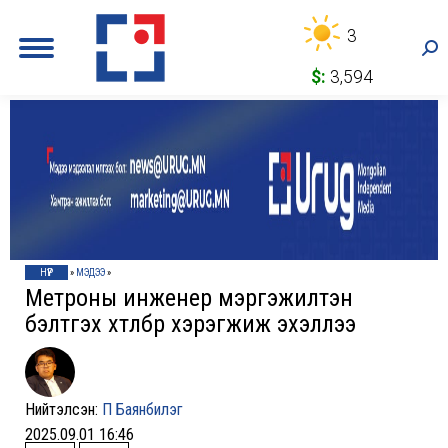
3
Sea
$:
3,594
НҮҮР
»
МЭДЭЭ
»
Метроны инженер мэргэжилтэн
бэлтгэх хөтөлбөр хэрэгжиж эхэллээ
Нийтэлсэн:
П Баянбилэг
2025.09.01 16:46