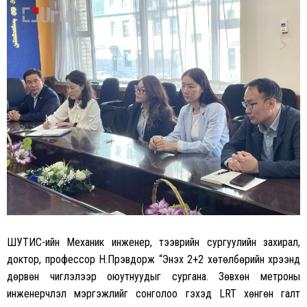
ШУТИС-ийн Механик инженер, тээврийн сургуулийн захирал,
доктор, профессор Н.Пүрэвдорж “Энэхүү 2+2 хөтөлбөрийн хүрээнд
дөрвөн чиглэлээр оюутнуудыг сургана. Зөвхөн метроны
инженерчлэл мэргэжлийг сонголоо гэхэд LRT хөнгөн галт