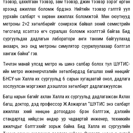
тээвэр, цахилгаан тээвэр, зам тээвэр, дүүжин тээвэр зэрэг өргөн
хүрээнд ажиллах боломж бүрдэнэ. Нийтийн тээвэр гэлтгүй уул
уурхайн салбарт ч хөрвөн ажиллах боломжтой. Мөн оюутнууд
метроны 2+2 хөтөлбөрийг сонирхож байвал эхний семистрийн
төгсгөлд хүсэлтээ өгч суралцах боломж нээлттэй байгаа. Бид
сургуульдаа дадлагын лаборатори анги танхим байгуулахад
анхаарч, энэ онд метроны симулятор суурилуулахаар бэлтгэл
хангаж байна” гэв.
Түүнчлэн манай улсад метро нь шинэ салбар болох тул ШУТИС-
ийн метро инженерчлэлийн хөтөлбөрүүдэд багшлах хүний нөөцийг
БНСУ-ын Халла их сургуульд 6 сарын хугацаатай онол, дадлага
хослуулсан мэргэжил дээшлүүлэх хөтөлбөрт дадлагажуулсан.
Багш нарын багийг ахлан Халла их сургуульд дадлагажсан Ахлах
багш, доктор, дэд профессор Ж.Азжаргал “ШУТИС энэ салбарт
ажиллах хүний нөөцөө дотооддоо бүрэн бэлтгэж, дэлхийн
стандартад нийцсэн өндөр ур чадвартай инженер, техникийн
ажилчдыг бэлтгэхийг зорьж байна. Бид Халла их сургуулийн