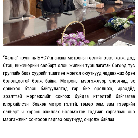
“Халла” групп нь БНСУ-д анхны метроны төслийг хэрэгжүүлж, дэд
бүтэц, инженерийн салбарт олон жилийн туршлагатай бөгөөд тус
группийн бааз суурийг түшиглэн монгол оюутнууд чадавхжих бүрэн
бололцоотой болж байна. Метроны мэргэжлээр элсэгчид эх
орныхоо бүтээн байгуулалтад гар бие оролцож, ирээдүйд
эрэлттэй мэргэжлийг сонгож буйдаа итгэлтэй байгаагаа
илэрхийлсэн. Зөвхөн метро гэлтгүй, төмөр зам, зам тээврийн
салбарт ч хөрвөн ажиллах боломжтой гэдгийг харгалзан энэ
мэргэжлийг сонгосон гэдгээ оюутнууд онцолж байлаа.