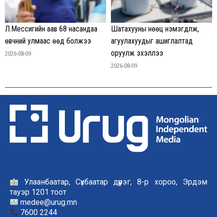
Л.Мессигийн аав 68 насандаа
Шатахууны нөөц нэмэгдүүлж,
өвчний улмаас өөд болжээ
агуулахуудыг ашиглалтад
оруулж эхэллээ
2026-08-09
2026-08-09
Улаанбаатар, Сүхбаатар дүүрэг, 8-р хороо, Эрдэм
тауэр 1201 тоот
medee@urug.mn
7600 2244