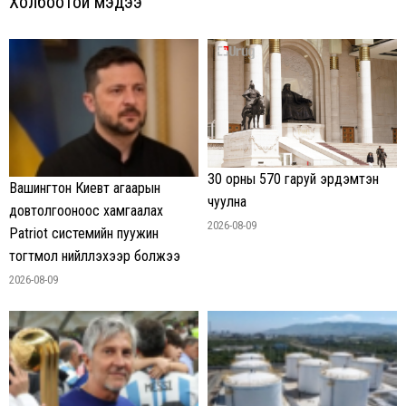
Холбоотой мэдээ
30 орны 570 гаруй эрдэмтэн
Вашингтон Киевт агаарын
чуулна
довтолгооноос хамгаалах
2026-08-09
Patriot системийн пуужин
тогтмол нийлүүлэхээр болжээ
2026-08-09