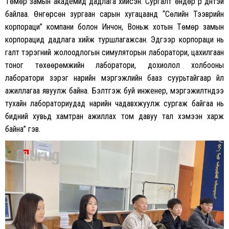
Төмөр замын академид дадлага хийсэн. Сургалт өндөр үр дүнтэй
байлаа. Өнгөрсөн зургаан сарын хугацаанд “Сөүлийн Тээврийн
корпораци” компани болон Инчон, Воньжү хотын Төмөр замын
корпорацид дадлага хийж туршлагажсан. Эдгээр корпораци нь
галт тэрэгний жолоодлогын симуляторын лаборатори, цахилгаан
тоног төхөөрөмжийн лаборатори, дохиолол холбооны
лаборатори зэрэг нарийн мэргэжлийн бааз суурьтайгаар үйл
ажиллагаа явуулж байна. Бэлтгэж буй инженер, мэргэжилтнүүдээ
тухайн лабораториудад нарийн чадавхжуулж сургаж байгаа нь
бидний хувьд хамтран ажиллах том давуу тал хэмээн харж
байна” гэв.