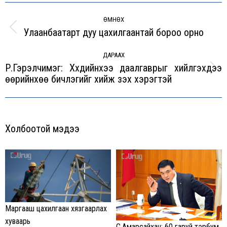
Post
navigation
ӨМНӨХ
Улаанбаатарт дуу цахилгаантай бороо орно
Previous
post:
ДАРААХ
Р.Гэрэлчимэг: Хүүхдийнхээ даалгаврыг хийлгэхдээ
Next
өөрийнхөө бичлэгийг хийж үзэх хэрэгтэй
post:
Холбоотой мэдээ
Маргааш цахилгаан хязгаарлах
хуваарь
С.Амарсайхан: 60 гаруй тэрбум