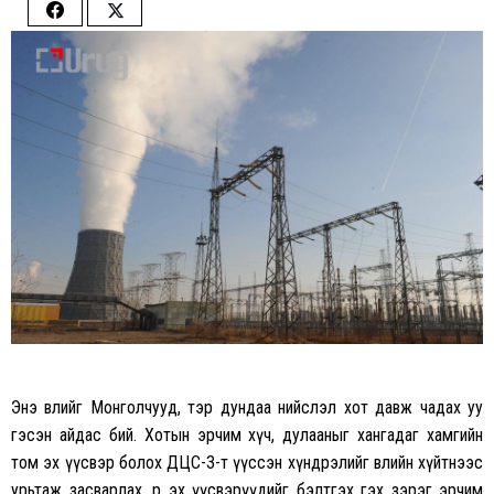
Share
Share
on
on
Facebook
Twitter
Энэ өвлийг Монголчууд, тэр дундаа нийслэл хот давж чадах уу
гэсэн айдас бий. Хотын эрчим хүч, дулааныг хангадаг хамгийн
том эх үүсвэр болох ДЦС-3-т үүссэн хүндрэлийг өвлийн хүйтнээс
урьтаж засварлах, өөр эх үүсвэрүүдийг бэлтгэх гэх зэрэг эрчим