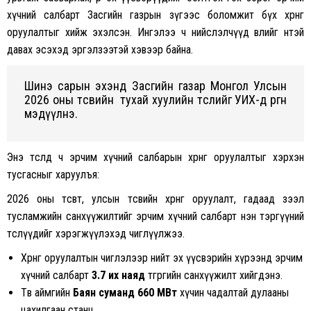
хүчний салбарт Засгийн газрын зүгээс боломжит бүх хөрөнгө
оруулалтыг хийж эхэлсэн. Ингэлээ ч нийслэлчүүд өвлийг өнтэй
давах эсэхэд эргэлзээтэй хэвээр байна.
Шинэ сарын эхэнд Засгийн газар Монгол Улсын
2026 оны төсвийн тухай хуулийн төслийг УИХ-д өргөн
мэдүүлнэ.
Энэ төсөлд ч эрчим хүчний салбарын хөрөнгө оруулалтыг хэрхэн
тусгасныг харуулъя:
2026 оны төсөвт, улсын төсвийн хөрөнгө оруулалт, гадаад зээл
тусламжийн санхүүжилтийг эрчим хүчний салбарт нэн тэргүүний
төслүүдийг хэрэгжүүлэхэд чиглүүлжээ.
Хөрөнгө оруулалтын чиглэлээр нийт эх үүсвэрийн хүрээнд эрчим
хүчний салбарт
3.7 их наяд
төгрөгийн санхүүжилт хийгдэнэ.
Төв аймгийн
Баян суманд 660 МВт
хүчин чадалтай дулааны
цахилгаан станц,