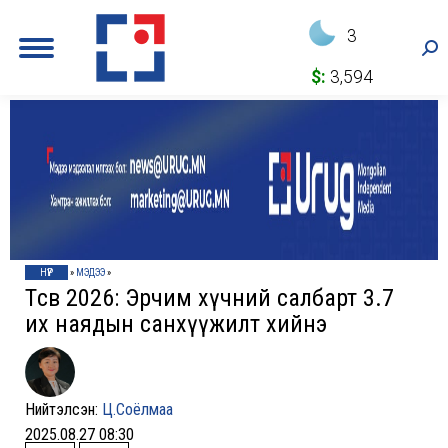
3
Sea
$:
3,594
НҮҮР
»
МЭДЭЭ
»
Төсөв 2026: Эрчим хүчний салбарт 3.7
их наядын санхүүжилт хийнэ
Нийтэлсэн:
Ц.Соёлмаа
2025.08.27 08:30