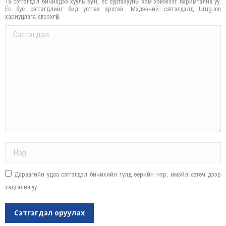
Та сэтгэгдэл бичихдээ хууль зүйн, ёс суртахууны хэм хэмжээг баримтална уу.
Ёс бус сэтгэгдлийг бид устгах эрхтэй. Мэдээний сэтгэгдэлд Urug.mn
хариуцлага хүлээхгүй.
Comment
Name *
Дараагийн удаа сэтгэгдэл бичихийн тулд өөрийн нэр, имэйл хөтөч дээр
хадгална уу.
Сэтгэгдэл оруулах