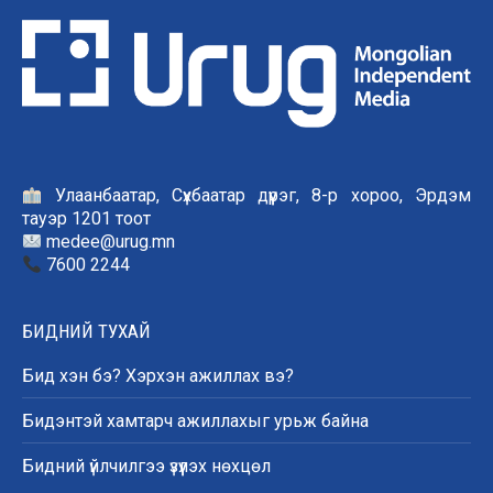
Улаанбаатар, Сүхбаатар дүүрэг, 8-р хороо, Эрдэм
тауэр 1201 тоот
medee@urug.mn
7600 2244
БИДНИЙ ТУХАЙ
Бид хэн бэ? Хэрхэн ажиллах вэ?
Бидэнтэй хамтарч ажиллахыг урьж байна
Бидний үйлчилгээ үзүүлэх нөхцөл