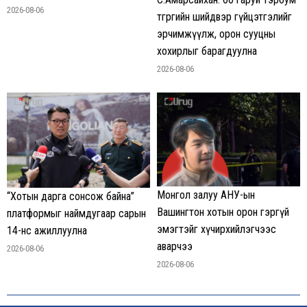
2026-08-06
төгрөгийн шийдвэр гүйцэтгэлийг
эрчимжүүлж, орон сууцны
хохирлыг барагдуулна
2026-08-06
Монгол залуу АНУ-ын
“Хотын дарга сонсож байна”
Вашингтон хотын орон гэргүй
платформыг наймдугаар сарын
эмэгтэйг хүчирхийлэгчээс
14-нөөс ажиллуулна
аварчээ
2026-08-06
2026-08-06