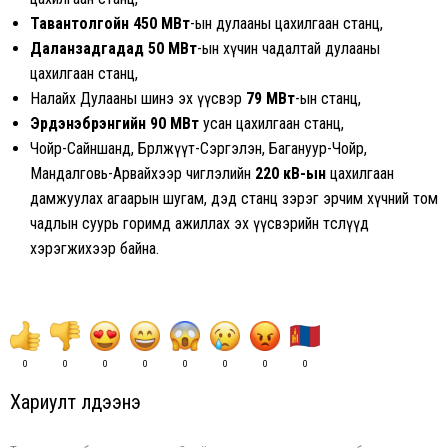
Тавантолгойн 450 МВт
-ын дулааны цахилгаан станц,
Даланзадгадад 50 МВт
-ын хүчин чадалтай дулааны
цахилгаан станц,
Налайх Дулааны шинэ эх үүсвэр
79 МВт
-ын станц,
Эрдэнэбүрэнгийн 90 МВт
усан цахилгаан станц,
Чойр-Сайншанд, Бөөрөлжүүт-Сэргэлэн, Багануур-Чойр,
Мандалговь-Арвайхээр чиглэлийн
220 кВ-ын
цахилгаан
дамжуулах агаарын шугам, дэд станц зэрэг эрчим хүчний том
чадлын суурь горимд ажиллах эх үүсвэрийн төслүүд
хэрэгжихээр байна.
0
0
0
0
0
0
0
0
Хариулт үлдээнэ үү