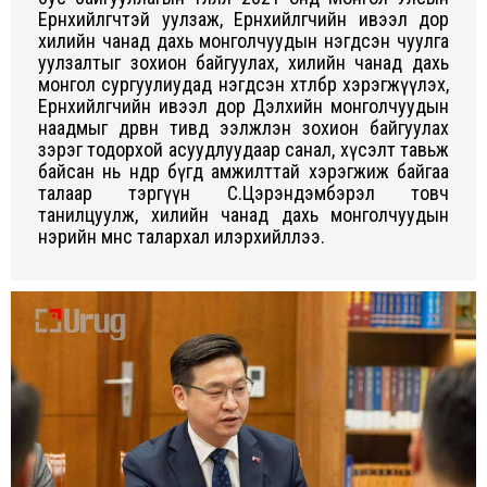
Ерөнхийлөгчтэй уулзаж, Ерөнхийлөгчийн ивээл дор
хилийн чанад дахь монголчуудын нэгдсэн чуулга
уулзалтыг зохион байгуулах, хилийн чанад дахь
монгол сургуулиудад нэгдсэн хөтөлбөр хэрэгжүүлэх,
Ерөнхийлөгчийн ивээл дор Дэлхийн монголчуудын
наадмыг дөрвөн тивд ээлжлэн зохион байгуулах
зэрэг тодорхой асуудлуудаар санал, хүсэлт тавьж
байсан нь өнөөдөр бүгд амжилттай хэрэгжиж байгаа
талаар тэргүүн С.Цэрэндэмбэрэл товч
танилцуулж, хилийн чанад дахь монголчуудын
нэрийн өмнөөс талархал илэрхийллээ.