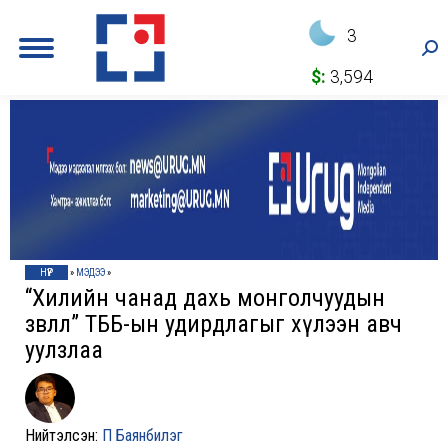
3
Sea
$:
3,594
НҮҮР
»
МЭДЭЭ
»
“Хилийн чанад дахь монголчуудын
зөвлөл” ТББ-ын удирдлагыг хүлээн авч
уулзлаа
Нийтэлсэн:
П Баянбилэг