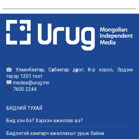
Улаанбаатар, Сүхбаатар дүүрэг, 8-р хороо, Эрдэм
тауэр 1201 тоот
medee@urug.mn
7600 2244
БИДНИЙ ТУХАЙ
Бид хэн бэ? Хэрхэн ажиллах вэ?
Бидэнтэй хамтарч ажиллахыг урьж байна