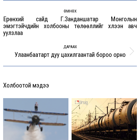
Post
navigation
ӨМНӨХ
Ерөнхий сайд Г.Занданшатар Монголын
эмэгтэйчүүдийн холбооны төлөөллийг хүлээн авч
Previous
уулзлаа
post:
ДАРААХ
Улаанбаатарт дуу цахилгаантай бороо орно
Next
post:
Холбоотой мэдээ