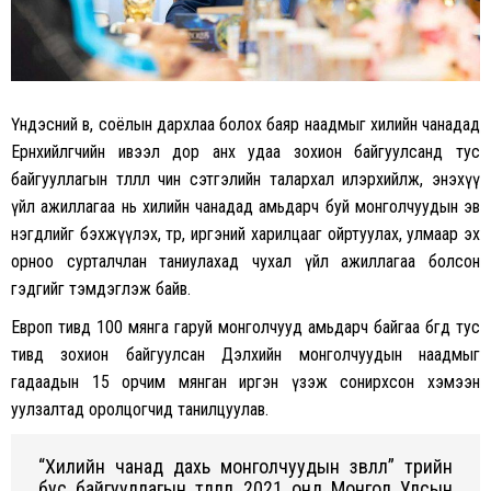
Үндэсний өв, соёлын дархлаа болох баяр наадмыг хилийн чанадад
Ерөнхийлөгчийн ивээл дор анх удаа зохион байгуулсанд тус
байгууллагын төлөөлөл чин сэтгэлийн талархал илэрхийлж, энэхүү
үйл ажиллагаа нь хилийн чанадад амьдарч буй монголчуудын эв
нэгдлийг бэхжүүлэх, төр, иргэний харилцааг ойртуулах, улмаар эх
орноо сурталчлан таниулахад чухал үйл ажиллагаа болсон
гэдгийг тэмдэглэж байв.
Европ тивд 100 мянга гаруй монголчууд амьдарч байгаа бөгөөд тус
тивд зохион байгуулсан Дэлхийн монголчуудын наадмыг
гадаадын 15 орчим мянган иргэн үзэж сонирхсон хэмээн
уулзалтад оролцогчид танилцуулав.
“Хилийн чанад дахь монголчуудын зөвлөл” төрийн
бус байгууллагын төлөөлөл 2021 онд Монгол Улсын