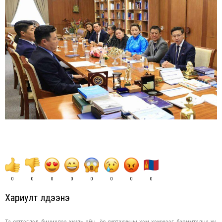
0
0
0
0
0
0
0
0
Хариулт үлдээнэ үү
Та сэтгэгдэл бичихдээ хууль зүйн, ёс суртахууны хэм хэмжээг баримтална уу.