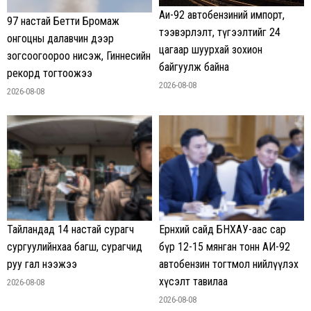
Аи-92 автобензиний импорт,
97 настай Бетти Бромаж
тээвэрлэлт, түгээлтийг 24
онгоцны далавчин дээр
цагаар шуурхай зохион
зогсоогоороо нисэж, Гиннесийн
байгуулж байна
рекорд тогтоожээ
2026-08-08
2026-08-08
Тайландад 14 настай сурагч
Ерөнхий сайд БНХАУ-аас сар
сургуулийнхаа багш, сурагчид
бүр 12-15 мянган тонн АИ-92
руу гал нээжээ
автобензин тогтмол нийлүүлэх
хүсэлт тавилаа
2026-08-08
2026-08-08