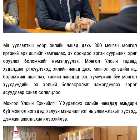
Мөн уулзалтын үеэр хилийн чанад дахь 300 мянган монгол
иргэний эрх ашгийг хамгаалах, эх орондоо эргэн суурьших, хөрөнгө
оруулах боломжийг нэмэгдүүлэх, Монгол Улсын гадаад
худалдааг өргөжүүлэхэд хилийн чанад дахь монгол иргэдийн нөөц,
боломжийг ашиглах, хилийн чанадад өсөж, хүмүүжиж буй монгол
хүүхдүүдийн эх хэлний боловсролыг нэмэгдүүлэх зэрэг
асуудлаар санал солилцлоо.
Монгол Улсын Ерөнхийлөгч У.Хүрэлсүх хилийн чанадад амьдарч
буй монгол иргэдэд халуун мэндчилгээг нь уламжлахыг хүсээд,
дэмжин ажиллахаа илэрхийлэв.