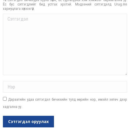
Ёс бус сэтгэгдлийг бид устгах эрхтэй. Мэдээний сэтгэгдэлд Urug.mn
хариуцлага хүлээхгүй.
Comment
Name *
Дараагийн удаа сэтгэгдэл бичихийн тулд өөрийн нэр, имэйл хөтөч дээр
хадгална уу.
Сэтгэгдэл оруулах