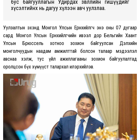
бус байгууллагын Удирдах зөвлөлийн гишүүдийг
хүсэлтийнх нь дагуу хүлээн авч уулзлаа.
Уулзалтын эхэнд Монгол Улсын Ерөнхийлөгч энэ оны 07 дугаар
сард Монгол Улсын Ерөнхийлөгчийн ивээл дор Бельгийн Хаант
Улсын Брюссель хотноо зохион байгуулсан Дэлхийн
монголчуудын наадам амжилттай болсон талаар мэдээлэл
авснаа хэлж, тус үйл ажиллагааны зохион байгуулалтад
оролцсон бүх хүмүүст талархал илэрхийлэв.