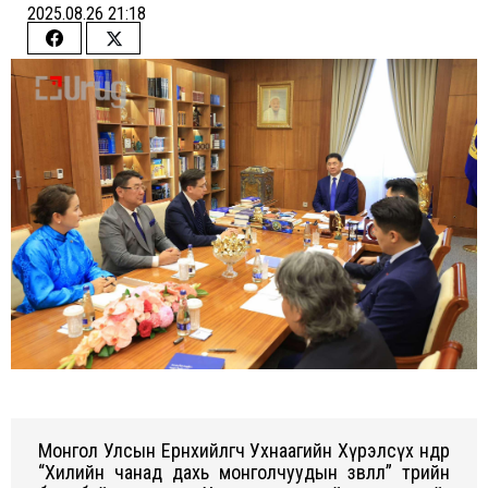
2025.08.26 21:18
Share
Share
on
on
Facebook
Twitter
Монгол Улсын Ерөнхийлөгч Ухнаагийн Хүрэлсүх өнөөдөр
“Хилийн чанад дахь монголчуудын зөвлөл” төрийн