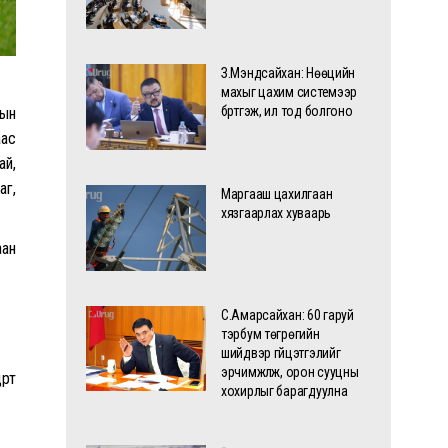
З.Мэндсайхан: Нөөцийн
махыг цахим системээр
бүртгэж, ил тод болгоно
лын
аас
ай,
аг,
Маргааш цахилгаан
хязгаарлах хуваарь
аан
С.Амарсайхан: 60 гаруй
тэрбум төгрөгийн
шийдвэр гүйцэтгэлийг
эрчимжүүлж, орон сууцны
төө
хохирлыг барагдуулна