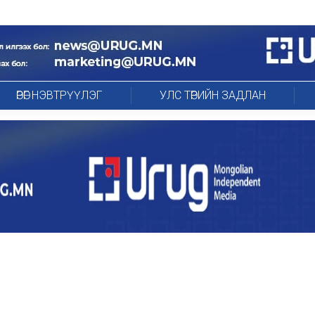
ӨРӨГ НЭВТРҮҮЛЭГ
УЛС ТӨРИЙН ЗАДЛАН