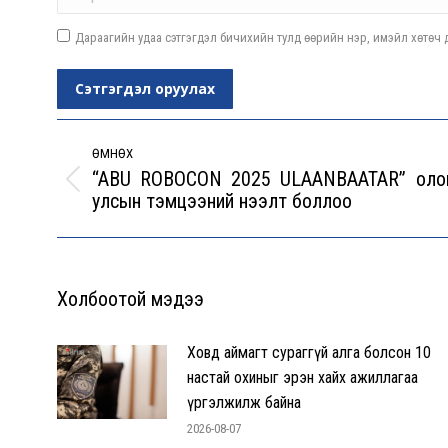
Дараагийн удаа сэтгэгдэл бичихийн тулд өөрийн нэр, имэйл хөтөч д
Сэтгэгдэл оруулах
Post
navigation
ӨМНӨХ
“ABU ROBOCON 2025 ULAANBAATAR” оло
Previous
улсын тэмцээний нээлт боллоо
post:
Холбоотой мэдээ
Ховд аймагт сураггүй алга болсон 10
настай охиныг эрэн хайх ажиллагаа
үргэлжилж байна
2026-08-07