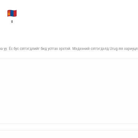
0
а уу. Ёс бус сэтгэгдлийг бид устгах эрхтэй. Мэдээний сэтгэгдэлд Urug.mn хариуцл