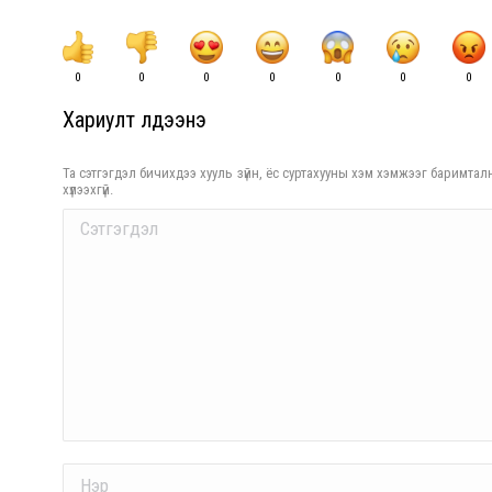
0
0
0
0
0
0
0
Хариулт үлдээнэ үү
Та сэтгэгдэл бичихдээ хууль зүйн, ёс суртахууны хэм хэмжээг баримталн
хүлээхгүй.
Comment
Name *