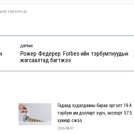
ээр хадгална уу.
ДАРААХ
н
Рожер Федерер Forbes-ийн тэрбумтнуудын
Next
жагсаалтад багтжээ
post:
Гадаад худалдааны бараа эргэлт 19.4
тэрбум ам.долларт хүрч, экспорт 57.5
хувиар өсжээ
2026-08-07