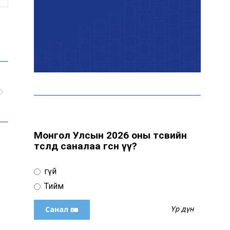
Б.Оюунбилэг:
Хамтрагчдаа хуулийн
байгууллагаар далайлгаж
дарамталсан
Б.Дашпүрэв: Шатахууны
нийлүүлэлт хэвийн
үргэлжилж, нөөцийг
нэмэгдүүлэхэд анхаарч
байна
Монгол Улсын 2026 оны төсвийн
төсөлд саналаа өгсөн үү?
Д.Амарбаясгалан: Зах
зээлийн буруу бодлого
Үгүй
шатахууны хямралаар
илэрч байна
Тийм
Үр дүн
Голомт банк АНЭУ-ын
Mashreq банканд Дирхам