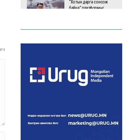
“Хотын дарга сонсож
байна” платформыг
наймдугаар сарын 14-
нөөс ажиллуулна
Монгол залуу АНУ-ын
Вашингтон хотын орон
ага
гэргүй эмэгтэйг
хүчирхийлэгчээс аварчээ
А.Оргилмаа дэлхийн
аваргад дөрвөн төрөлд
медаль хүртлээ
Дэлхий даяар элсэн
чихрийн үнэ нэмэгдэх
төлөвтэй байна