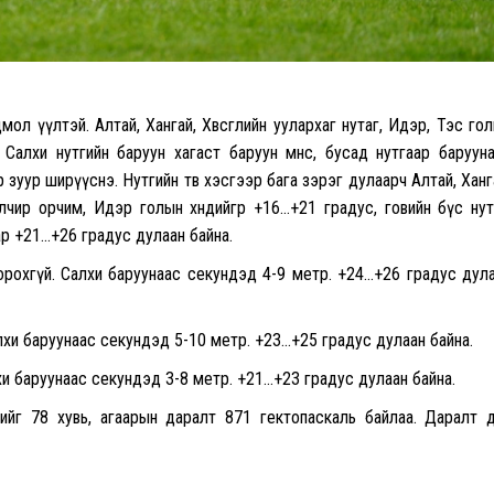
мол үүлтэй. Алтай, Хангай, Хөвсгөлийн уулархаг нутаг, Идэр, Тэс го
Салхи нутгийн баруун хагаст баруун өмнөөс, бусад нутгаар баруун
 зуур ширүүснэ. Нутгийн төв хэсгээр бага зэрэг дулаарч Алтай, Ханг
элчир орчим, Идэр голын хөндийгөөр +16…+21 градус, говийн бүс нут
ар +21…+26 градус дулаан байна.
орохгүй. Салхи баруунаас секундэд 4-9 метр. +24…+26 градус дул
лхи баруунаас секундэд 5-10 метр. +23…+25 градус дулаан байна.
хи баруунаас секундэд 3-8 метр. +21…+23 градус дулаан байна.
йг 78 хувь, агаарын даралт 871 гектопаскаль байлаа. Даралт өдөр