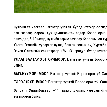
Нутгийн төв хэсгээр багавтар үүлтэй, бусад нутгаар солигд
сав газраар бороо, дуу цахилгаантай аадар бороо орно. 
секундэд 5-10 метр, нутгийн зарим газраар борооны өмнө түр
Хөвсгөл, Хэнтийн уулархаг нутаг, Завхан голын эх, Хүрэнб
Орхон-Сэлэнгийн сав газраар +26…+31 градус, бусад нутга
УЛААНБААТАР ХОТ ОРЧМООР
:
Багавтар үүлтэй. Бороо 
байна.
БАГАНУУР ОРЧМООР:
Багавтар үүлтэй. Бороо орохгүй. Са
ТЭРЭЛЖ ОРЧМООР:
Багавтар үүлтэй. Бороо орохгүй. Сал
05 цагт Улаанбаатар:
+11 градус дулаан, харьцангуй чи
тогтвортой байна.