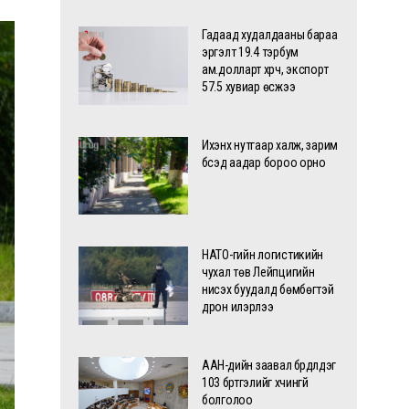
Гадаад худалдааны бараа
эргэлт 19.4 тэрбум
ам.долларт хүрч, экспорт
57.5 хувиар өсжээ
Ихэнх нутгаар халж, зарим
бүсэд аадар бороо орно
НАТО-гийн логистикийн
чухал төв Лейпцигийн
нисэх буудалд бөмбөгтэй
дрон илэрлээ
ААН-үүдийн заавал бүрдүүлдэг
103 бүртгэлийг хүчингүй
болголоо