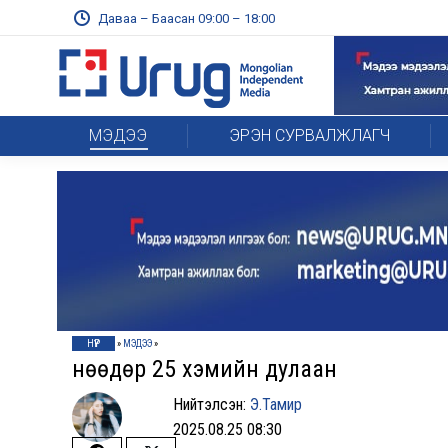
Даваа – Баасан 09:00 – 18:00
МЭДЭЭ
ЭРЭН СУРВАЛЖЛАГЧ
НҮҮР
»
МЭДЭЭ
»
Өнөөдөр 25 хэмийн дулаан
Нийтэлсэн:
Э.Тамир
2025.08.25 08:30