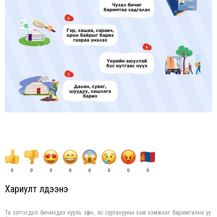
0
0
0
0
0
0
0
0
Хариулт үлдээнэ үү
Та сэтгэгдэл бичихдээ хууль зүйн, ёс суртахууны хэм хэмжээг баримтална уу.