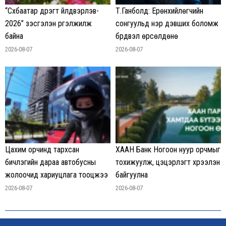
“Сүхбаатар дүүрэгт үйлдвэрлэв-
Т.Ганболд: Ерөнхийлөгчийн
2026” үзэсгэлэн үргэлжилж
сонгуульд нэр дэвших боломж
байна
бүрдвэл өрсөлдөнө
2026-08-07
2026-08-07
Цахим орчинд тархсан
ХААН Банк Ногоон нуур орчмыг
бичлэгийн дараа автобусны
тохижуулж, цэцэрлэгт хүрээлэн
жолоочид хариуцлага тооцжээ
байгуулна
2026-08-07
2026-08-07