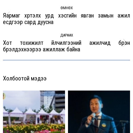
Post
navigation
ӨМНӨХ
Яармаг хүртэлх урд хэсгийн явган замын ажил
Previous
есдүгээр сард дуусна
post:
ДАРААХ
Хот тохижилт үйлчилгээний ажилчид бүрэн
Next
бүрэлдэхүүнээрээ ажиллаж байна
post:
Холбоотой мэдээ