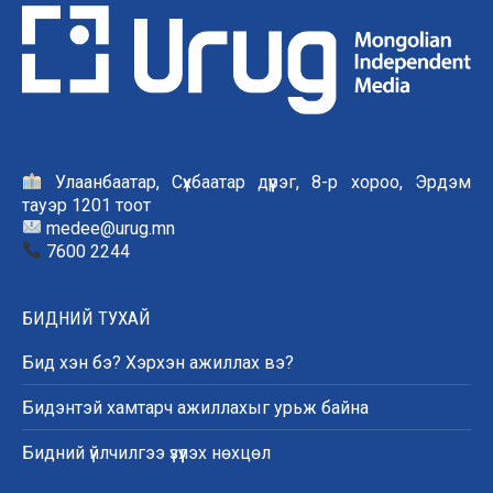
Улаанбаатар, Сүхбаатар дүүрэг, 8-р хороо, Эрдэм
тауэр 1201 тоот
medee@urug.mn
7600 2244
БИДНИЙ ТУХАЙ
Бид хэн бэ? Хэрхэн ажиллах вэ?
Бидэнтэй хамтарч ажиллахыг урьж байна
Бидний үйлчилгээ үзүүлэх нөхцөл