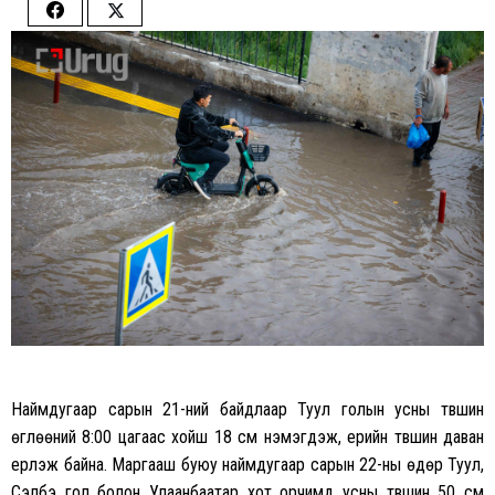
Share
Share
on
on
Facebook
Twitter
Наймдугаар сарын 21-ний байдлаар Туул голын усны түвшин
өглөөний 8:00 цагаас хойш 18 см нэмэгдэж, үерийн түвшин даван
үерлэж байна. Маргааш буюу наймдугаар сарын 22-ны өдөр Туул,
Сэлбэ гол болон Улаанбаатар хот орчимд усны түвшин 50 см