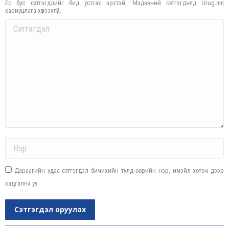
Ёс бус сэтгэгдлийг бид устгах эрхтэй. Мэдээний сэтгэгдэлд Urug.mn
хариуцлага хүлээхгүй.
Comment
Name *
Дараагийн удаа сэтгэгдэл бичихийн тулд өөрийн нэр, имэйл хөтөч дээр
хадгална уу.
Сэтгэгдэл оруулах