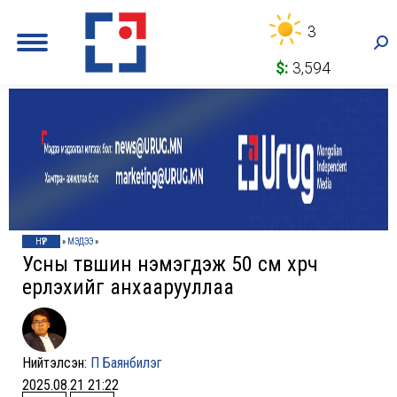
3
Sea
$:
3,594
НҮҮР
»
МЭДЭЭ
»
Усны түвшин нэмэгдэж 50 см хүрч
үерлэхийг анхаарууллаа
Нийтэлсэн:
П Баянбилэг
2025.08.21 21:22