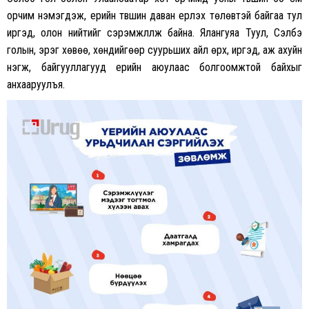
орчим нэмэгдэж, үерийн түвшин даван үерлэх төлөвтэй байгаа тул
иргэд, олон нийтийг сэрэмжлүүлж байна. Ялангуяа Туул, Сэлбэ
голын, эрэг хөвөө, хөндийгөөр суурьших айл өрх, иргэд, аж ахуйн
нэгж, байгууллагууд үерийн аюулаас болгоомжтой байхыг
анхааруулъя.